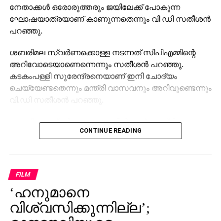
നേതാക്കള്‍ ഒരോരുത്തരും ജയിലേക്ക് പോകുന്ന
ഘോഷയാത്രയാണ് കാണുന്നതെന്നും വി ഡി സതീശന്‍
പറഞ്ഞു.
ശബരിമല സ്വര്‍ണക്കൊള്ള നടന്നത് സിപിഎമ്മിന്റെ
അറിവോടെയാണെന്നെന്നും സതീശന്‍ പറഞ്ഞു.
കടകംപള്ളി സുരേന്ദ്രനെയാണ് ഇനി ചോദ്യം
ചെയ്യേണ്ടതെന്നും മന്ത്രി വാസവനും അറിവുണ്ടെന്നും
വി.ഡി സതീശന്‍ പറഞ്ഞു.
ശബരിമല സ്വര്‍ണക്കൊള്ളയില്‍ മുഖ്യമന്ത്രി
CONTINUE READING
പിണറായി വിജയന്‍ എന്തുകൊണ്ട് മൗനം പാലിക്കുന്നു.
സ്വന്തം നേതാക്കള്‍ ജയിലിലേക്ക് പോകുമ്പോള്‍
പാര്‍ട്ടിക്ക് ഒരു കുഴപ്പവുമില്ലെന്ന് പറയാന്‍ എം.വി
ഗോവിന്ദന് മാത്രമേ കഴിയൂവെന്നും വി.ഡി സതീശന്‍
FILM
പരിഹസിച്ചു. എന്തുകൊണ്ട് ദേവസ്വം ബോര്‍ഡ്
‘ഹനുമാനെ
പോറ്റിക്കെതിരെ പരാതി നല്‍കിയില്ലെന്നും പോറ്റി
കുടുങ്ങിയാല്‍ പലരും കുടുങ്ങും എന്ന് സിപിഎമ്മിന്
വിശ്വസിക്കുന്നില്ല’;
അറിയാമായിരുന്നുവെന്നും അദ്ദേഹം കൂട്ടിച്ചേര്‍ത്തു.