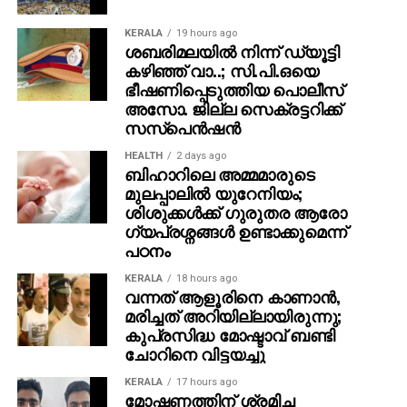
KERALA
19 hours ago
ശബരിമലയില്‍ നിന്ന് ഡ്യൂട്ടി
കഴിഞ്ഞ് വാ..; സി.പി.ഒയെ
ഭീഷണിപ്പെടുത്തിയ പൊലീസ്
അസോ. ജില്ല സെക്രട്ടറിക്ക്
സസ്‌പെന്‍ഷന്‍
HEALTH
2 days ago
ബിഹാറിലെ അമ്മമാരുടെ
മുലപ്പാലിൽ യുറേനിയം;
ശിശുക്കൾക്ക് ​ഗുരുതര ആരോ​
ഗ്യപ്രശ്നങ്ങൾ ഉണ്ടാക്കുമെന്ന്
പഠനം
KERALA
18 hours ago
വന്നത് ആളൂരിനെ കാണാന്‍,
മരിച്ചത് അറിയില്ലായിരുന്നു;
കുപ്രസിദ്ധ മോഷ്ടാവ് ബണ്ടി
ചോറിനെ വിട്ടയച്ചു
KERALA
17 hours ago
മോഷണത്തിന് ശ്രമിച്ച