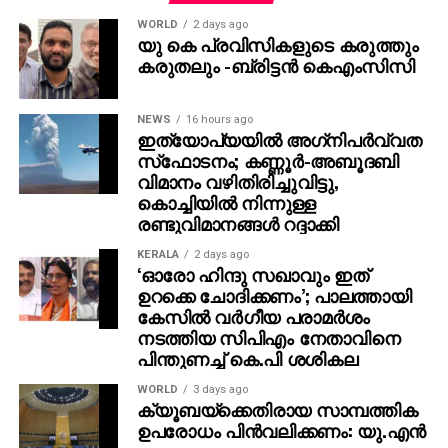
പൃഥ്വിരാജും ആ വേഷം മമ്മൂക്ക ചെയ്യണം എന്ന്
WORLD
2 days ago
നിര്‍ദേശിച്ചതെന്നും അദ്ദേഹം വെളിപ്പെടുത്തി. ജിതിന്‍
യു കെ പ്രവിസികളുടെ കരുത്തും
കരുതലും -ബ്രിട്ടൻ കെഎംസിസി
കെ. ജോസ് പറഞ്ഞു പോലെ, വിനായകന്‍ അവതരിപ്പിച്ച
വേഷം തന്നെയാണ് ആദ്യം പൃഥ്വിരാജിന്
പരിഗണിച്ചത്. മമ്മൂട്ടി കമ്പനി നിര്‍മിച്ച ‘കളങ്കാവല്‍’
NEWS
16 hours ago
നവംബര്‍ 27ന് തീയേറ്ററുകളില്‍ റിലീസ് ചെയ്യും.
ഇത്യോപ്യയില്‍ അഗ്‌നിപര്‍വ്വത
സ്‌ഫോടനം; കണ്ണൂർ-അബൂദബി
വിമാനം വഴിതിരിച്ചുവിട്ടു,
കൊച്ചിയിൽ നിന്നുള്ള
രണ്ടുവിമാനങ്ങൾ റദ്ദാക്കി
KERALA
2 days ago
‘ഓരോ ഹിന്ദു സഖാവും ഇത്
ഉറക്കെ ചോദിക്കണം’; പാലത്തായി
കേസിൽ വർഗീയ പരാമർശം
നടത്തിയ സിപിഎം നേതാവിനെ
പിന്തുണച്ച് കെ.പി ശശികല
WORLD
3 days ago
ക്യൂബയ്ക്കെതിരായ സാമ്പത്തിക
ഉപരോധം പിന്‍വലിക്കണം: യു.എന്‍