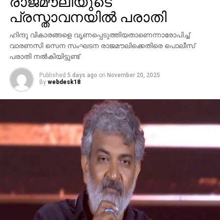
രാജമൗലിയുടെ
പ്രസ്താവനയില്‍ പരാതി
ഹിന്ദു വികാരങ്ങളെ വൃണപ്പെടുത്തിയതാണെന്നാരോപിച്ച്
വാരണസി സെന സംഘടന രാജമൗലിക്കെതിരെ പൊലീസ്
പരാതി നല്‍കിയിട്ടുണ്ട്
Published
5 days ago
on
November 20, 2025
By
webdesk18