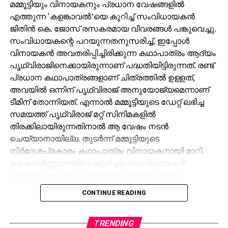
മമ്മൂട്ടിയും വിനായകനും പ്രധാന വേഷങ്ങളില്‍
എത്തുന്ന ‘കളങ്കാവല്‍’യെ കുറിച്ച് സംവിധായകന്‍
ജിതിന്‍ കെ. ജോസ് രസകരമായ വിവരങ്ങള്‍ പങ്കുവെച്ചു.
സംവിധായകന്റെ പറയുന്നതനുസരിച്ച്, ഇപ്പോള്‍
വിനായകന്‍ അവതരിപ്പിച്ചിരിക്കുന്ന കഥാപാത്രം ആദ്യം
പൃഥ്വിരാജിനെക്കായിരുന്നാണ് പദ്ധതിയിട്ടിരുന്നത്. രണ്ട്
പ്രധാന കഥാപാത്രങ്ങളാണ് ചിത്രത്തില്‍ ഉള്ളത്,
അവയില്‍ ഒന്നിന് പൃഥ്വിരാജ് അനുയോജ്യമെന്നാണ്
ടീമിന് തോന്നിയത്. എന്നാല്‍ മമ്മൂട്ടിയുടെ ഡേറ്റ് ലഭിച്ച
സമയത്ത് പൃഥ്വിരാജ് മറ്റ് സിനിമകളില്‍
തിരക്കിലായിരുന്നതിനാല്‍ ആ വേഷം നടന്‍
ചെയ്യാനായില്ല. തുടര്‍ന്ന് മമ്മൂട്ടിയുടെ
നിര്‍ദേശപ്രകാരം കഥാപാത്രം വിനായകനായി മാറി.
വേഷനിര്‍ണ്ണയത്തിനെക്കുറിച്ചും സംവിധായകന്‍
പറഞ്ഞു. ഒരുകഥാപാത്രത്തിന് മമ്മൂട്ടി ഏറ്റവും
അനുയോജ്യനാണെന്ന് തോന്നിയതിനാല്‍
CONTINUE READING
എക്‌സിക്യൂട്ടീവ് പ്രൊഡ്യൂസര്‍ വിവേക് ദാമോദരന്‍
വഴിയാണ് മമ്മൂട്ടിയെ സമീപിച്ചത്. ഇതിനകം തന്നെ
തങ്ങള്‍ക്ക് മനസ്സിലുണ്ടായിരുന്നതുപോലെ തന്നെയാണ്
TRENDING