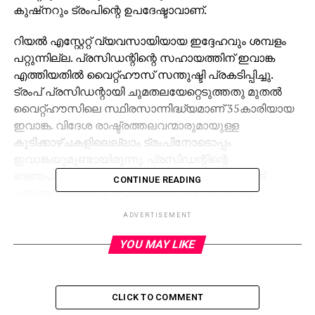
കുഷ്‌നറും ട്രംപിന്റെ ഉപദേഷ്ടാവാണ്.
റിയല്‍ എസ്റ്റേറ്റ് വ്യവസായിയായ ഇദ്ദേഹവും ശമ്പളം
പറ്റുന്നില്ല. പ്രസിഡന്റിന്റെ സഹായത്തിന് ഇവാങ്ക
എത്തിയതില്‍ വൈറ്റ്ഹൗസ് സന്തുഷ്ടി പ്രകടിപ്പിച്ചു.
ട്രംപ് പ്രസിഡന്റായി ചുമതലയേറ്റെടുത്തതു മുതല്‍
വൈറ്റ്ഹൗസിലെ സ്ഥിരസാന്നിദ്ധ്യമാണ് 35കാരിയായ
ഇവാങ്ക. വിദേശ രാഷ്ട്രത്തലവന്മാരുമായുള്ള
കൂടിക്കാഴ്ചകളിലെല്ലാം ട്രംപിനോടൊപ്പം
ഇവാങ്കയുമുണ്ടായിരുന്നു. പ്രസിഡന്റിന്റെ
ഭരണപരമായ കാര്യങ്ങളില്‍ മകള്‍ ഇടപെടുന്നത്
CONTINUE READING
കടുത്ത വിമര്‍ശനം ഉയര്‍ത്തിയിട്ടുണ്ട്. രഹസ്യ
ഫയലുകള്‍ പോലും കൈകാര്യം ചെയ്യാന്‍ ഇവാങ്കക്ക്
ADVERTISEMENT
അനുവാദമുണ്ടാകും.
പ്രസിഡന്റാകുന്നതിനുമുമ്പ് ട്രംപിന്റെ ബിസിനസ്
YOU MAY LIKE
സാമ്രാജ്യത്തിന്റെ ഭാഗം കൂടിയായിരുന്നു അവര്‍.
വൈറ്റ്ഹൗസില്‍ ഉദ്യോഗസ്ഥ പദവിയില്‍
ഇരിക്കുമ്പോഴും തന്റെ ബിസിനസ് ബന്ധങ്ങള്‍
CLICK TO COMMENT
ഉപേക്ഷിക്കാന്‍ ഇവാങ്ക തയാറല്ല.