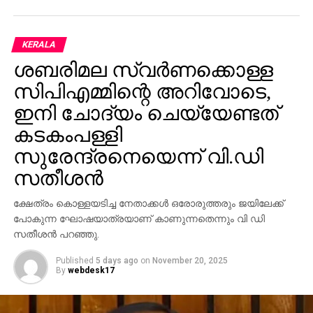
അമേരിക്ക കുടുംബത്തിലേക്ക്
വഴുതിയിരിക്കുകയാണെന്ന ആരോപണം ഇതിനകം
ശക്തമായിക്കഴിഞ്ഞു.
KERALA
ശബരിമല സ്വര്‍ണക്കൊള്ള
RELATED TOPICS:
സിപിഎമ്മിന്റെ അറിവോടെ,
UP NEXT
ഇനി ചോദ്യം ചെയ്യേണ്ടത്
ബ്രെക്‌സിറ്റ്: ബ്രിട്ടനും യൂറോപ്പും ആശങ്കയില്‍
കടകംപള്ളി
DON'T MISS
സുരേന്ദ്രനെയെന്ന് വി.ഡി
മുഖ്യമന്ത്രിക്കെതിരെ ഫേസ്ബുക്കില്‍ പോസ്റ്റിട്ട
അധ്യാപകന് സസ്പന്‍ഷന്‍
സതീശന്‍
ക്ഷേത്രം കൊള്ളയടിച്ച നേതാക്കള്‍ ഒരോരുത്തരും ജയിലേക്ക്
പോകുന്ന ഘോഷയാത്രയാണ് കാണുന്നതെന്നും വി ഡി
സതീശന്‍ പറഞ്ഞു.
Published
5 days ago
on
November 20, 2025
By
webdesk17