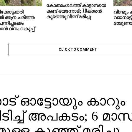
കോതമംഗലത്ത് കാട്ടാനയെ
കണ്ട് ഭയന്നോടി; 70കാരന്‍
ിക്കോട്ടക്കരി
വീണ്ടും
കുഴഞ്ഞുവീണ് മരിച്ചു
്‍ ആന ചരിഞ്ഞ
വയനാട്ട
്നിപ്പടക്കം
ദാരുണാന
ന്‍ വനം വകുപ്പ്
CLICK TO COMMENT
ാട് ഓട്ടോയും കാറും
യിടിച്ച് അപകടം; 6 മാ
ുള്ള കുഞ്ഞ് മരിച്ചു