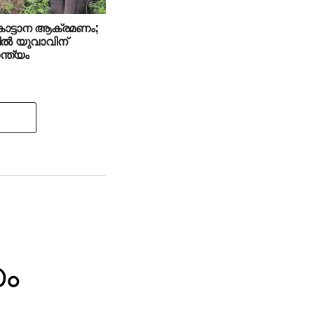
 കാട്ടാന ആക്രമണം;
ില്‍ യുവാവിന്
്ത്യം
സം