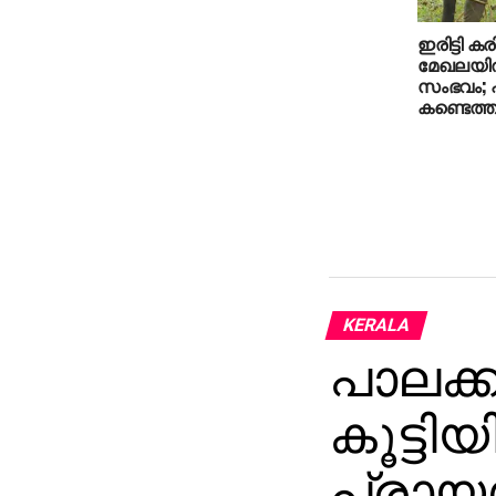
ഇരിട്ടി കര
മേഖലയില
സംഭവം; പന
കണ്ടെത്താ
KERALA
പാലക്ക
കൂട്ടി
പ്രായമ