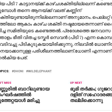
യ പിടി 7 കാട്ടാനയ്ക്ക് കാഴ്ചശക്തിയില്ലെന്ന് കണ്ടെത്
ുമ്പോൾ തന്നെ ആനയ്ക്ക് വലത് കണ്ണിന്
്തിയുണ്ടായിരുന്നില്ലെന്നാണ് അനുമാനം. പെല്ലറ്റ്
തിലോ ആകാം കാഴ്ച ശക്തി നഷ്ടമായതെന്നാണ് ഹ
ച്ച സമിതിയുടെ കണ്ടെത്തൽ. പ്രദേശത്തെ ജനവാസ
ളം ഭീതി വിതച്ച ടസ്കർ സെവൻ (പിടി 7) എന്ന കൊമ്
െടിവച്ചു പിടികൂടുകയായിരിക്കുന്നു. നിലവിൽ ധോണ
യാനയാക്കാനുള്ള പരിശീലനത്തിലാണ്.ധോണി എന്നാണ്
 നൽകിയ പേര്.
OPICS:
DHONI
WILDELEPHANT
'T MISS
UP NEXT
്ണൂരില്‍ ബാറിലുണ്ടായ
ഭൂമി തര്‍ക്കം; ഗുജറാ
ഘര്‍ഷത്തില്‍
ദളിത് സഹോദരങ്
ത്തേറ്റയാള്‍ മരിച്ചു
തല്ലിക്കൊന്നു