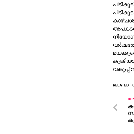
പിടികൂടി
പിടികൂട
കാഴ്ചശക
അപകടത്
നിയോഗി
വർഷത്തോ
മയക്കുവ
കുങ്കി
വകുപ്പ്
RELATED T
DON
കണ
സം
കു