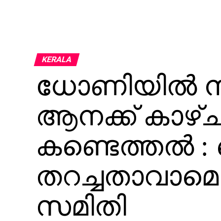
KERALA
ധോണിയിൽ നിന്
ആനക്ക് കാഴ്ച
കണ്ടെത്തൽ : പ
തറച്ചതാവാമെ
സമിതി