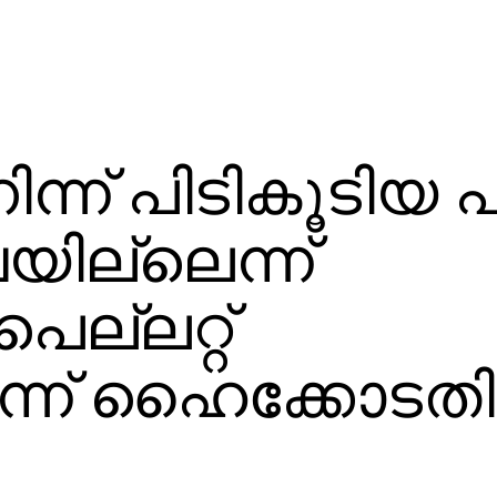
ന് പിടികൂടിയ പി
യില്ലെന്ന്
െല്ലറ്റ്
ന്ന് ഹൈക്കോടതി