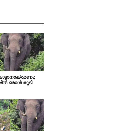
 കാട്ടാനാക്രമണം;
ില്‍ ഒരാള്‍ കൂടി