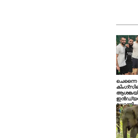
ചെന്നൈ സ
കിംഗ്‌സി
ആശങ്കയി
ഇന്‍ഡ്യന
ധോണി