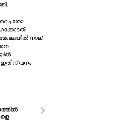
തി.
 തറച്ചതോ
ൈക്കോടതി
 മേഖലയിൽ നാല്
പനെ
ിയിൽ
 ഇതിന് വനം
ത്തില്‍
ങളെ