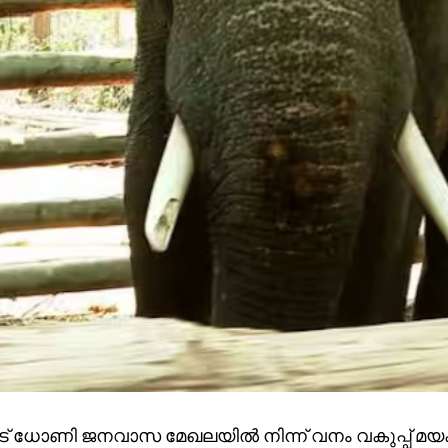
ട് ധോണി ജനവാസ മേഖലയിൽ നിന്ന് വനം വകുപ്പ് മയക്ക