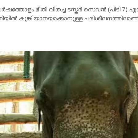
്തോളം ഭീതി വിതച്ച ടസ്കർ സെവൻ (പിടി 7) എന്
ണിയിൽ കുങ്കിയാനയാക്കാനുള്ള പരിശീലനത്തിലാണ്