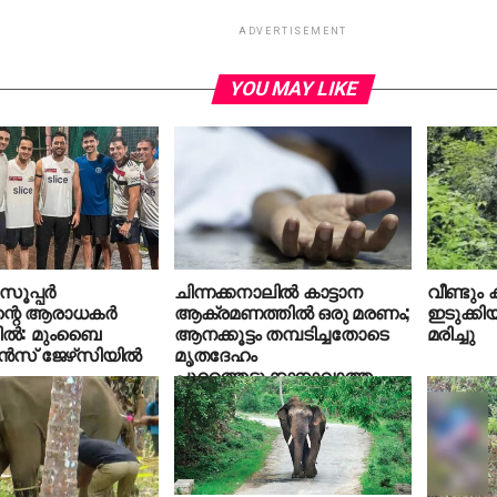
ADVERTISEMENT
YOU MAY LIKE
ൂപ്പര്‍
ചിന്നക്കനാലില്‍ കാട്ടാന
വീണ്ടും
ന്റെ ആരാധകര്‍
ആക്രമണത്തില്‍ ഒരു മരണം;
ഇടുക്കിയ
ല്‍: മുംബൈ
ആനക്കൂട്ടം തമ്പടിച്ചതോടെ
മരിച്ചു
്‍സ് ജേഴ്‌സിയില്‍
മൃതദേഹം
പുറത്തെടുക്കാനാവാത്ത
സാഹചര്യം