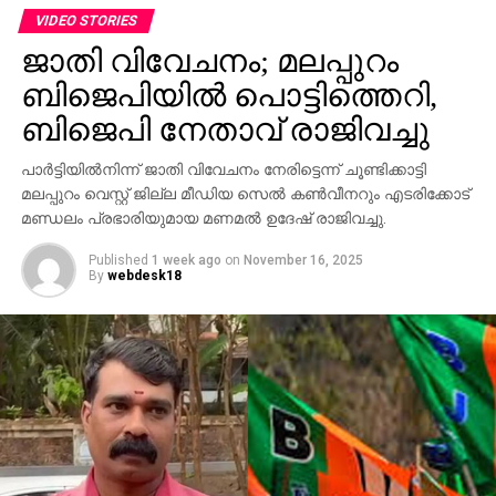
ജീവനക്കാര്‍ക്ക് മര്‍ദനമേല്‍ക്കുകയും അക്രമം
VIDEO STORIES
ആവര്‍ത്തിച്ച് അഞ്ചുതവണ വരെ തിരിച്ചെത്തി
ജാതി വിവേചനം; മലപ്പുറം
ആക്രമണം നടത്തിയതായും ബാര്‍ ഉടമ നല്‍കിയ
ബിജെപിയില്‍ പൊട്ടിത്തെറി,
പരാതിയില്‍ പറയുന്നു. വിദ്യാഭ്യാസ
ആവശ്യങ്ങള്‍ക്കായി എറണാകുളത്ത് എത്തിയവരാണ്
ബിജെപി നേതാവ് രാജിവച്ചു
പ്രതികളെന്ന് പൊലീസ് കണ്ടെത്തിയിട്ടുണ്ട്.
പാര്‍ട്ടിയില്‍നിന്ന് ജാതി വിവേചനം നേരിട്ടെന്ന് ചൂണ്ടിക്കാട്ടി
സംഭവത്തില്‍ അലീനയുടെ കൈക്ക് പരുക്കേല്‍ക്കുകയും
മലപ്പുറം വെസ്റ്റ് ജില്ല മീഡിയ സെല്‍ കണ്‍വീനറും എടരിക്കോട്
ചെയ്തു.
മണ്ഡലം പ്രഭാരിയുമായ മണമല്‍ ഉദേഷ് രാജിവച്ചു.
Published
1 week ago
on
November 16, 2025
By
webdesk18