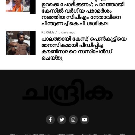
ഉറക്കെ ചോദിക്കണം’; പാലത്തായി
കേസിൽ വർഗീയ പരാമർശം
നടത്തിയ സിപിഎം നേതാവിനെ
പിന്തുണച്ച് കെ.പി ശശികല
KERALA
3 days ago
പാലത്തായി കേസ്; പെൺകുട്ടിയെ
മാനസികമായി പീഡിപ്പിച്ച
കൗൺസലറെ സസ്പെൻഡ്
ചെയ്തു