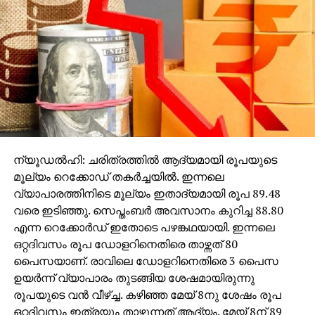
നിരക്ക് ഈടാക്കി ചൂഷണം ചെയ്യുന്ന പ്രവണത
വര്‍ധിച്ചുവരികയാണ്.
RELATED TOPICS:
UP NEXT
സഊദിയുടെ ഏകീകരണത്തിന് ആയുധം
പ്രയോഗിച്ചില്ല: അമീര്‍ ഖാലിദ് അല്‍ഫൈല്‍
DON'T MISS
ഫോമില്ല, ഇപ്പോള്‍ അച്ചടക്ക നടപടിയും;
സഞ്ജുവിന് എന്താണ് സംഭവിക്കുന്നത്
ന്യൂഡല്‍ഹി: ചരിത്രത്തില്‍ ആദ്യമായി രൂപയുടെ
മൂല്യം റെക്കോഡ് തകര്‍ച്ചയില്‍. ഇന്നലെ
വ്യാപാരത്തിനിടെ മൂല്യം ഇതാദ്യമായി രൂപ 89.48
വരെ ഇടിഞ്ഞു. സെപ്തംബര്‍ അവസാനം കുറിച്ച 88.80
എന്ന റെക്കോര്‍ഡ് ഇതോടെ പഴങ്കഥയായി. ഇന്നലെ
ഒറ്റദിവസം രൂപ ഡോളറിനെതിരെ താഴ്ന്നത് 80
പൈസയാണ്. രാവിലെ ഡോളറിനെതിരെ 3 പൈസ
ഉയര്‍ന്ന് വ്യാപാരം തുടങ്ങിയ ശേഷമായിരുന്നു
രൂപയുടെ വന്‍ വീഴ്ച്ച. കഴിഞ്ഞ മേയ് 8നു ശേഷം രൂപ
ഒറ്റദിവസം ഇത്രയും താഴുന്നത് ആദ്യം. മേയ് 8ന് 89