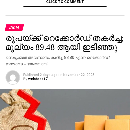
CLICK TO COMMENT
രണ്ടിന് ടിക്കറ്റുകള്‍ വിറ്റഴിച്ചിരുന്നു. ഈ വര്‍ഷവും
ഇത്തരത്തിലുള്ള ഓഫറുകള്‍
കാത്തിരിക്കുന്നുണ്ടെങ്കിലും ലഭ്യതയെക്കുറിച്ച്
യാതൊരുവിധ ഉറപ്പുമില്ല. ചില എയര്‍ലൈനുകള്‍
INDIA
കഴിഞ്ഞ ദിവസങ്ങളില്‍ ദേശീയദിനാഘോഷ
രൂപയ്ക്ക് റെക്കോര്‍ഡ് തകര്‍ച്ച;
സ്‌പെഷ്യല്‍ നിരക്ക് എന്ന പേരില്‍ ഓഫറുകള്‍
മൂല്യം 89.48 ആയി ഇടിഞ്ഞു
പ്രഖ്യാപിച്ചിട്ടുണ്ടെങ്കിലും അവയൊന്നും കാര്യമായ
ഫലമുള്ളവയല്ല എന്നാണ് പ്രവാസികള്‍
സെപ്തംബര്‍ അവസാനം കുറിച്ച 88.80 എന്ന റെക്കോര്‍ഡ്
വിലയിരുത്തുന്നത്.
ഇതോടെ പഴങ്കഥയായി
2017 ജൂണ്‍ വരെയുള്ള ഓഫറുകളും ചില
Published
2 days ago
on
November 22, 2025
By
webdesk17
എയര്‍ലൈനുകള്‍ പ്രഖ്യാപിച്ചിട്ടുണ്ട്. പക്ഷെ നിരക്ക്
വര്‍ധിപ്പിക്കുന്ന സമയത്ത് യാതൊരുവിധ കുറവും
അവിടെയും കാണുന്നില്ലെന്നാണ് പ്രവാസികള്‍
പറയുന്നത്. മുന്‍കൂട്ടി ടിക്കറ്റ് വിറ്റഴിക്കുന്നതിലൂടെ
വന്‍നേട്ടമുണ്ടാക്കാനാണ് ഇതിലൂടെ വിമാനക്കമ്പനികള്‍
ശ്രമിക്കുന്നതെന്ന ആക്ഷേപവും ഉയര്‍ന്നിട്ടുണ്ട്. വേനല്‍
അവധിക്കാലത്തിനുപുറമെ മറ്റു സമയങ്ങളിലും ഇരട്ടി