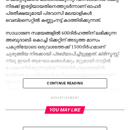
നിരക്ക് ഇരട്ടിയായതിനെത്തുടര്‍ന്നാണ് ഓഫര്‍
പ്രതീക്ഷയുമായി പ്രവാസി മലയാളികള്‍
വെബ്‌സൈറ്റില്‍ കണ്ണുംനട്ട് കാത്തിരിക്കുന്നത്.
സാധാരണ സമയങ്ങളില്‍ 600ദിര്‍ഹത്തിന് ലഭിക്കുന്ന
അബുദാബി-കൊച്ചി ടിക്കറ്റിന് അടുത്ത മാസം
പകുതിയോടെ ഒരുവശത്തേക്ക് 1300ദിര്‍ഹമാണ്
ചുരുങ്ങിയ നിരക്കായി പ്രഖ്യാപിച്ചിട്ടുള്ളത്. ക്രിസ്മസ്സ്-
ന്യൂ ഇയര്‍ ആഘോഷങ്ങള്‍ക്കും മറ്റുമായി നാട്ടില്‍
പോകാനിരിക്കുന്നവര്‍ക്ക് 2000ദിര്‍ഹമുണ്ടെങ്കില്‍
മാത്രമെ പോയിവരാന്‍ കഴിയുകയുള്ളുവെന്നതാണ്
അവസ്ഥ. അതുകൊണ്ടുതന്നെ യു.എ.ഇ ദേശീയ
CONTINUE READING
ദിനാഘോഷ ഭാഗമായി എയര്‍ലൈനുകള്‍ പ്രത്യേക
ഓഫര്‍ പ്രഖ്യാപിക്കുമെന്ന പ്രതീക്ഷയിലാണ് നിരവധി
ADVERTISEMENT
പേര്‍ കഴിയുന്നത്.
YOU MAY LIKE
മുന്‍കാലങ്ങളില്‍ പല എയര്‍ലൈനുകളും സാധാരണ
നിരക്കിനേക്കാള്‍ വളരെ കുറഞ്ഞ നിരക്കില്‍ ഡിസംബര്‍