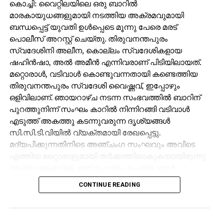
കൊച്ചി: വൈറ്റിലയിലെ ഒരു ബാറില്‍
മാരകായുധങ്ങളുമായി നടത്തിയ അക്രമവുമായി
ബന്ധപ്പെട്ട് യുവതി ഉള്‍പ്പെടെ മൂന്നു പേരെ മരട്
പൊലീസ് അറസ്റ്റ് ചെയ്തു. തിരുവനന്തപുരം
സ്വദേശിനി അലീന, കൊല്ലം സ്വദേശികളായ
ഷഹിന്‍ഷാ, അല്‍ അമീന്‍ എന്നിവരാണ് പിടിയിലായത്.
മറ്റൊരാള്‍, വടിവാള്‍ കൊണ്ടുവന്നതായി കണ്ടെത്തിയ
തിരുവനന്തപുരം സ്വദേശി വൈഷ്ണവ്, ഇപ്പോഴും
ഒളിവിലാണ്. ഞായറാഴ്ച നടന്ന സംഭവത്തില്‍ ബാറിന്
പുറത്തുനിന്ന് സംഘം കാറില്‍ നിന്നിറങ്ങി വടിവാള്‍
എടുത്ത് അകത്തു കടന്നുവരുന്ന ദൃശ്യങ്ങള്‍
സി.സി.ടി.വിയില്‍ വ്യക്തമായി രേഖപ്പെട്ടു.
മദ്യപിക്കുന്നതിനിടെ അഞ്ചംഗ സംഘവും അവിടെ
എത്തിയ മറ്റൊരാളുമായി തര്‍ക്കത്തിലാകുകയായിരുന്നു
ആദ്യ ഘട്ടത്തില്‍. ഇത് ചോദ്യം ചെയ്ത ബാര്‍
ജീവനക്കാരുമായി സംഘര്‍ഷം ശക്തമായി. പ്രതികളുടെ
CONTINUE READING
സംഘം ആദ്യം ബാറില്‍ നിന്ന് പുറത്തുപോയെങ്കിലും,
അലീനയും കൂട്ടരും കുറച്ച് സമയത്തിനുശേഷം
വടിവാളുമായി തിരികെ എത്തി. തുടര്‍ന്ന് ബാര്‍