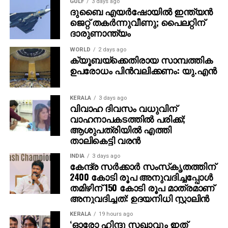
GULF
3 days ago
ദുബൈ എയര്‍ഷോയില്‍ ഇന്ത്യന്‍
ജെറ്റ് തകര്‍ന്നുവീണു; പൈലറ്റിന്
ദാരുണാന്ത്യം
WORLD
2 days ago
ക്യൂബയ്ക്കെതിരായ സാമ്പത്തിക
ഉപരോധം പിന്‍വലിക്കണം: യു.എന്‍
KERALA
3 days ago
വിവാഹ ദിവസം വധുവിന്
വാഹനാപകടത്തില്‍ പരിക്ക്;
ആശുപത്രിയില്‍ എത്തി
താലികെട്ടി വരന്‍
INDIA
3 days ago
കേന്ദ്ര സര്‍ക്കാര്‍ സംസ്‌കൃതത്തിന്
2400 കോടി രൂപ അനുവദിച്ചപ്പോള്‍
തമിഴിന് 150 കോടി രൂപ മാത്രമാണ്
അനുവദിച്ചത്: ഉദയനിധി സ്റ്റാലിന്‍
KERALA
19 hours ago
‘ഓരോ ഹിന്ദു സഖാവും ഇത്