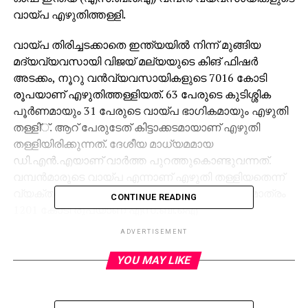
വായ്പ എഴുതിത്തള്ളി.
വായ്പ തിരിച്ചടക്കാതെ ഇന്ത്യയില്‍ നിന്ന് മുങ്ങിയ
മദ്യവ്യവസായി വിജയ് മല്യയുടെ കിങ് ഫിഷര്‍
അടക്കം, നൂറു വന്‍വ്യവസായികളുടെ 7016 കോടി
രൂപയാണ് എഴുതിത്തള്ളിയത്. 63 പേരുടെ കുടിശ്ശിക
പൂര്‍ണമായും 31 പേരുടെ വായ്പ ഭാഗികമായും എഴുതി
തള്ളി്്. ആറ് പേരുടേത് കിട്ടാക്കടമായാണ് എഴുതി
തള്ളിയിരിക്കുന്നത്. ദേശീയ മാധ്യമമായ
ഡി.എന്‍.എയാണ് വാര്‍ത്ത പുറത്തുകൊണ്ടുവന്നത്.
വമ്പന്‍മാരുടെ വായ്പ എന്നാണ് എഴുതി തള്ളിയതെന്ന്
വ്യക്തമല്ല. കിങ്ഫിഷര്‍ എയര്‍ലൈന്‍സിന്റെ മാത്രം
CONTINUE READING
1201 കോടി രൂപയാണ് എസ്.ബി.ഐ
വേണ്ടെന്നുവെച്ചത്. 2016 ജൂണ്‍ 30 വരെ എസ്ബിഐ
ADVERTISEMENT
48,000 കോടി രൂപയുടെ വായ്പാ കുടിശ്ശികയാണ്
എഴുതിത്തള്ളിയതെന്ന് പത്രം വെളിപ്പെടുത്തി.
YOU MAY LIKE
ഈ വായ്പകള്‍ അഡ്വാന്‍സ് അണ്ടര്‍ കലക്ഷന്‍
അക്കൗണ്ടിലേക്ക് (എ.യു.സി.എ) മാറുകയാണ്