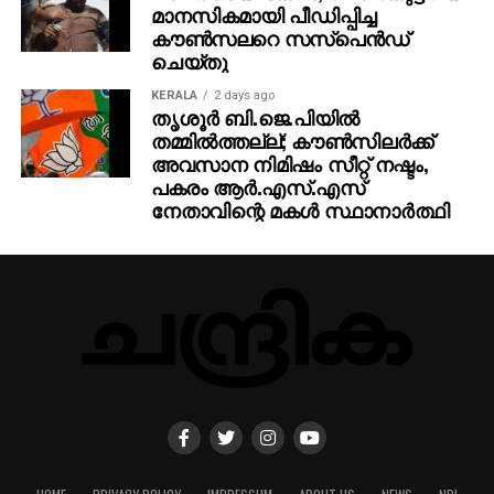
മാനസികമായി പീഡിപ്പിച്ച
കൗൺസലറെ സസ്പെൻഡ്
ചെയ്തു
KERALA
2 days ago
തൃശൂര്‍ ബി.ജെ.പിയില്‍
തമ്മില്‍ത്തല്ല്; കൗണ്‍സിലര്‍ക്ക്
അവസാന നിമിഷം സീറ്റ് നഷ്ടം,
പകരം ആര്‍.എസ്.എസ്
നേതാവിന്റെ മകള്‍ സ്ഥാനാര്‍ത്ഥി