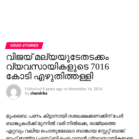
VIDEO STORIES
വിജയ് മല്യയുടേതടക്കം
വ്യവസായികളുടെ 7016
കോടി എഴുതിത്തള്ളി
Published
9 years ago
on
November 16, 2016
By
chandrika
മുംബൈ: പണം കിട്ടാനായി ദശലക്ഷക്കണക്കിന് പേര്‍
ബാങ്കുകള്‍ക്ക് മുന്നില്‍ വരി നില്‍ക്കെ, രാജ്യത്തെ
ഏറ്റവും വലിയ പൊതുമേഖലാ ബാങ്കായ സ്റ്റേറ്റ് ബാങ്ക്
ഓഫ് ഇന്ത്യ (എസ്.ബി.ഐ) വമ്പന്‍ വ്യവസായികളുടെ