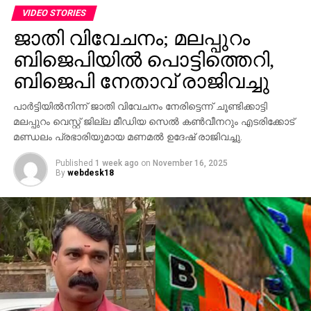
ജീവനക്കാര്‍ക്ക് മര്‍ദനമേല്‍ക്കുകയും അക്രമം
VIDEO STORIES
ആവര്‍ത്തിച്ച് അഞ്ചുതവണ വരെ തിരിച്ചെത്തി
ജാതി വിവേചനം; മലപ്പുറം
ആക്രമണം നടത്തിയതായും ബാര്‍ ഉടമ നല്‍കിയ
ബിജെപിയില്‍ പൊട്ടിത്തെറി,
പരാതിയില്‍ പറയുന്നു. വിദ്യാഭ്യാസ
ആവശ്യങ്ങള്‍ക്കായി എറണാകുളത്ത് എത്തിയവരാണ്
ബിജെപി നേതാവ് രാജിവച്ചു
പ്രതികളെന്ന് പൊലീസ് കണ്ടെത്തിയിട്ടുണ്ട്.
പാര്‍ട്ടിയില്‍നിന്ന് ജാതി വിവേചനം നേരിട്ടെന്ന് ചൂണ്ടിക്കാട്ടി
സംഭവത്തില്‍ അലീനയുടെ കൈക്ക് പരുക്കേല്‍ക്കുകയും
മലപ്പുറം വെസ്റ്റ് ജില്ല മീഡിയ സെല്‍ കണ്‍വീനറും എടരിക്കോട്
ചെയ്തു.
മണ്ഡലം പ്രഭാരിയുമായ മണമല്‍ ഉദേഷ് രാജിവച്ചു.
Published
1 week ago
on
November 16, 2025
By
webdesk18