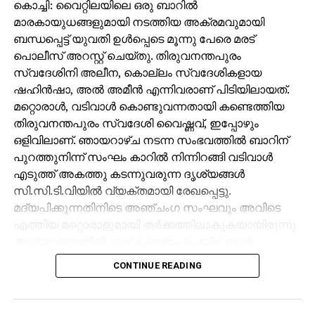
കൊച്ചി: വൈറ്റിലയിലെ ഒരു ബാറില്‍
മാരകായുധങ്ങളുമായി നടത്തിയ അക്രമവുമായി
ബന്ധപ്പെട്ട് യുവതി ഉള്‍പ്പെടെ മൂന്നു പേരെ മരട്
പൊലീസ് അറസ്റ്റ് ചെയ്തു. തിരുവനന്തപുരം
സ്വദേശിനി അലീന, കൊല്ലം സ്വദേശികളായ
ഷഹിന്‍ഷാ, അല്‍ അമീന്‍ എന്നിവരാണ് പിടിയിലായത്.
മറ്റൊരാള്‍, വടിവാള്‍ കൊണ്ടുവന്നതായി കണ്ടെത്തിയ
തിരുവനന്തപുരം സ്വദേശി വൈഷ്ണവ്, ഇപ്പോഴും
ഒളിവിലാണ്. ഞായറാഴ്ച നടന്ന സംഭവത്തില്‍ ബാറിന്
പുറത്തുനിന്ന് സംഘം കാറില്‍ നിന്നിറങ്ങി വടിവാള്‍
എടുത്ത് അകത്തു കടന്നുവരുന്ന ദൃശ്യങ്ങള്‍
സി.സി.ടി.വിയില്‍ വ്യക്തമായി രേഖപ്പെട്ടു.
മദ്യപിക്കുന്നതിനിടെ അഞ്ചംഗ സംഘവും അവിടെ
എത്തിയ മറ്റൊരാളുമായി തര്‍ക്കത്തിലാകുകയായിരുന്നു
ആദ്യ ഘട്ടത്തില്‍. ഇത് ചോദ്യം ചെയ്ത ബാര്‍
ജീവനക്കാരുമായി സംഘര്‍ഷം ശക്തമായി. പ്രതികളുടെ
CONTINUE READING
സംഘം ആദ്യം ബാറില്‍ നിന്ന് പുറത്തുപോയെങ്കിലും,
അലീനയും കൂട്ടരും കുറച്ച് സമയത്തിനുശേഷം
വടിവാളുമായി തിരികെ എത്തി. തുടര്‍ന്ന് ബാര്‍