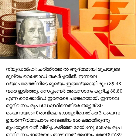
നിന്ന് മുങ്ങുകയായിരുന്നു. ഇപ്പോള്‍ ലണ്ടനിലാണ്
ഇദ്ദേഹം.
RELATED TOPICS:
UP NEXT
നോട്ട് പ്രതിസന്ധി; മരണം 33 ആയി
DON'T MISS
എ.ടി.എമ്മില്‍ ഹോമിക്കപ്പെടുന്ന മണിക്കൂറുകള്‍
ന്യൂഡല്‍ഹി: ചരിത്രത്തില്‍ ആദ്യമായി രൂപയുടെ
മൂല്യം റെക്കോഡ് തകര്‍ച്ചയില്‍. ഇന്നലെ
വ്യാപാരത്തിനിടെ മൂല്യം ഇതാദ്യമായി രൂപ 89.48
വരെ ഇടിഞ്ഞു. സെപ്തംബര്‍ അവസാനം കുറിച്ച 88.80
എന്ന റെക്കോര്‍ഡ് ഇതോടെ പഴങ്കഥയായി. ഇന്നലെ
ഒറ്റദിവസം രൂപ ഡോളറിനെതിരെ താഴ്ന്നത് 80
പൈസയാണ്. രാവിലെ ഡോളറിനെതിരെ 3 പൈസ
ഉയര്‍ന്ന് വ്യാപാരം തുടങ്ങിയ ശേഷമായിരുന്നു
രൂപയുടെ വന്‍ വീഴ്ച്ച. കഴിഞ്ഞ മേയ് 8നു ശേഷം രൂപ
ഒറ്റദിവസം ഇത്രയും താഴുന്നത് ആദ്യം. മേയ് 8ന് 89