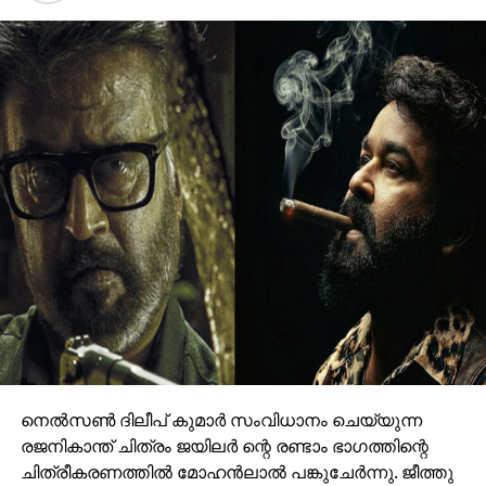
— Tarun Khanna
(@Tarun_Khannaa)
November 2, 2016
VK Singh on ex Army men
demanding OROP: “chaar
paison ke liye ro rahe
hain”
Indian Army must be
ashamed of this
unfortunate former COAS.
നെല്‍സണ്‍ ദിലീപ് കുമാര്‍ സംവിധാനം ചെയ്യുന്ന
രജനികാന്ത് ചിത്രം ജയിലര്‍ ന്റെ രണ്ടാം ഭാഗത്തിന്റെ
— Gaurav Pandhi
ചിത്രീകരണത്തില്‍ മോഹന്‍ലാല്‍ പങ്കുചേര്‍ന്നു. ജീത്തു