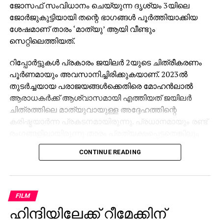
ജോസഫ് സംവിധാനം ചെയ്യുന്ന ദൃശ്യം 3യിലെ
(@GauravPandhi)
ജോര്‍ജുകുട്ടിയായി തന്റെ ഭാഗങ്ങള്‍ പൂര്‍ത്തിയാക്കിയ
November 2, 2016
ശേഷമാണ് താരം ‘മാത്യു’ ആയി വീണ്ടും
സെറ്റിലെത്തിയത്.
@_pallavighosh
റിപ്പോര്‍ട്ടുകള്‍ പ്രകാരം ജയിലര്‍ 2യുടെ ചിത്രീകരണം
@Zakka_Jacob
all these
പൂര്‍ണമായും അവസാനിച്ചിരിക്കുകയാണ്. 2023ല്‍
തുടര്‍ച്ചയായ പരാജയങ്ങള്‍ക്കെതിരെ മോഹന്‍ലാല്‍
BJP/RSS guys are anti
ആരാധകര്‍ക്ക് ആശ്വാസമായി എത്തിയത് ജയിലര്‍
national and should be
ചിത്രത്തിലെ മാത്യുവായുള്ള അദ്ദേഹത്തിന്റെ
shunted to pakistan,, and
കരിഷ്മയാര്‍ന്ന പ്രകടനമായിരുന്നു. പ്രധാനമായും രണ്ട്
രംഗങ്ങളിലായിരുന്നു താരം പ്രത്യക്ഷപ്പെട്ടതെങ്കിലും
VK singh should be first.
അവ വലിയ സ്വീകരണമാണ് നേടിയത്.
CONTINUE READING
മുത്തുവേല്‍ പാണ്ട്യന്റെ സുഹൃത്തും
— jmr (@jmrtamilan)
അധോലോകത്തെ രാജാവുമായ മാത്യുവായി
November 2, 2016
മോഹന്‍ലാല്‍ തിളങ്ങിയ ഒന്നാം ഭാഗം കേരളത്തില്‍
FILM
മാത്രം 60 കോടിയോളം രൂപ കളക്ഷന്‍ നേടി റെക്കോഡ്
ഹിന്ദിയിലേക്ക് റീമേക്കിന്
സൃഷ്ടിച്ചിരുന്നു. താരത്തിന്റെ ലുക്കും ആക്ഷന്‍
Time for VK singh to