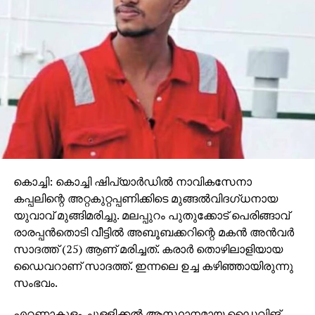
വി ബിയുമാണ്. ഈ ത്രില്ലര്‍ ഡ്രാമയുടെ സംഗീതം
ജേക്സ് ബിജോയ് ആണ്. മലയാളം, തമിഴ്, തെലുങ്ക്,
കന്നഡ, ഹിന്ദി എന്നീ അഞ്ച് ഭാഷകളിലാണ് ‘തുടരും’
സ്ട്രീം ചെയ്യുന്നത്.
കൊച്ചി: കൊച്ചി ഷിപ്‌യാര്‍ഡില്‍ നാവികസേനാ
കപ്പലിന്റെ അറ്റകുറ്റപ്പണിക്കിടെ മുങ്ങല്‍വിദഗ്ധനായ
യുവാവ് മുങ്ങിമരിച്ചു. മലപ്പുറം പുതുക്കോട് പെരിങ്ങാവ്
രാരപ്പന്‍തൊടി വീട്ടില്‍ അബൂബക്കറിന്റെ മകന്‍ അന്‍വര്‍
സാദത്ത് (25) ആണ് മരിച്ചത്. കരാര്‍ തൊഴിലാളിയായ
ഡൈവറാണ് സാദത്ത്. ഇന്നലെ ഉച്ച കഴിഞ്ഞായിരുന്നു
സംഭവം.
എറണാകുളം ചുള്ളിക്കല്‍ ആസ്ഥാനമായ ഡൈവിങ്