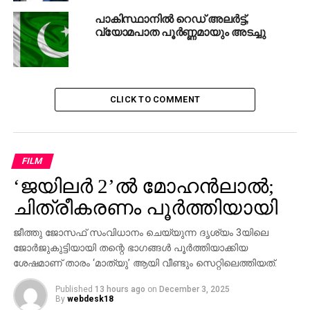
And how can vk singh
പാകിസ്ഥാനില്‍ റെഡ് അലര്‍ട്ട്,
question mental state ?
വ്യോമപാത പൂര്‍ണ്ണമായും അടച്ചു
— pallavi ghosh
(@_pallavighosh)
CLICK TO COMMENT
November 2, 2016
Hw cn VK Singh bring in a
FILM
‘mental instability’ angle
‘ജയിലര്‍ 2’ല്‍ മോഹന്‍ലാല്‍;
ചിത്രീകരണം പൂര്‍ത്തിയായി
wdout ne evidence or
report? Nw who s
ജീത്തു ജോസഫ് സംവിധാനം ചെയ്യുന്ന ദൃശ്യം 3യിലെ
ജോര്‍ജുകുട്ടിയായി തന്റെ ഭാഗങ്ങള്‍ പൂര്‍ത്തിയാക്കിയ
politicisng
#OROP
victm’s
ശേഷമാണ് താരം ‘മാത്യു’ ആയി വീണ്ടും സെറ്റിലെത്തിയത്.
death?
Published
13 hours ago
on
December 3, 2025
By
webdesk18