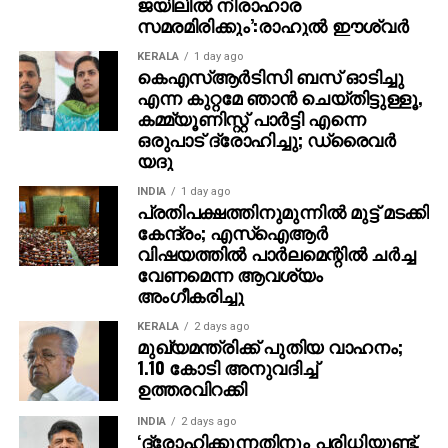
മണിയോടെ മരിച്ചു. ഇന്‍ക്വസ്റ്റ് നടപടികള്‍
ജയിലില്‍ നിരാഹാര
സമരമിരിക്കും’:രാഹുല്‍ ഈശ്വര്‍
പൂര്‍ത്തിയാക്കി വരികയാണെന്നും പോസ്റ്റ്‌മോര്‍ട്ടത്തിനു
ശേഷം മൃതദേഹം ഇന്നു തന്നെ നാട്ടിലേക്ക്
KERALA
1 day ago
അയയ്ക്കാനാണ് ശ്രമിക്കുന്നതെന്നും പൊലീസ്
കെഎസ്ആര്‍ടിസി ബസ് ഓടിച്ചു
എന്ന കുറ്റമേ ഞാന്‍ ചെയ്തിട്ടുള്ളൂ,
പറഞ്ഞു. സംഭവത്തില്‍ പൊലീസ് അന്വേഷണവും
കമ്മ്യൂണിസ്റ്റ് പാര്‍ട്ടി എന്നെ
നടത്തുന്നുണ്ട്. ഇളയ രണ്ടു സഹോദരങ്ങളാണ് അന്‍വര്‍
ഒരുപാട് ദ്രോഹിച്ചു; ഡ്രൈവര്‍
സാദത്തിനുള്ളത്.
യദു
INDIA
1 day ago
പ്രതിപക്ഷത്തിനുമുന്നില്‍ മുട്ട് മടക്കി
കേന്ദ്രം; എസ്ഐആർ
വിഷയത്തിൽ പാർലമെന്റിൽ ചർച്ച
വേണമെന്ന ആവശ്യം
അംഗീകരിച്ചു
KERALA
2 days ago
മുഖ്യമന്ത്രിക്ക് പുതിയ വാഹനം;
1.10 കോടി അനുവദിച്ച്
ഉത്തരവിറക്കി
INDIA
2 days ago
‘ദ്രോഹിക്കുന്നതിനും പരിധിയുണ്ട്,