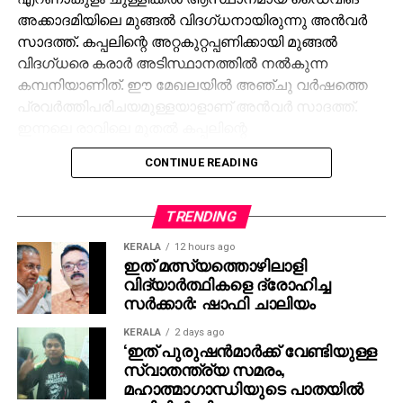
അക്കാദമിയിലെ മുങ്ങല്‍ വിദഗ്ധനായിരുന്നു അന്‍വര്‍
സാദത്ത്. കപ്പലിന്റെ അറ്റകുറ്റപ്പണിക്കായി മുങ്ങല്‍
വിദഗ്ധരെ കരാര്‍ അടിസ്ഥാനത്തില്‍ നല്‍കുന്ന
കമ്പനിയാണിത്. ഈ മേഖലയില്‍ അഞ്ചു വര്‍ഷത്തെ
പ്രവര്‍ത്തിപരിചയമുള്ളയാളാണ് അന്‍വര്‍ സാദത്ത്.
ഇന്നലെ രാവിലെ മുതല്‍ കപ്പലിന്റെ
അറ്റകുറ്റപ്പണിയുമായി ബന്ധപ്പെട്ട ജോലികള്‍ നടന്നു
CONTINUE READING
വരികയായിരുന്നു. ഉച്ചകഴിഞ്ഞാണ് അന്‍വര്‍
അടിത്തട്ടിലേക്കു മുങ്ങിയത്. ഒരു വര്‍ഷമായി ഈ
മേഖലയില്‍ പ്രവര്‍ത്തിക്കുന്ന മറ്റൊരു ഡൈവറാണ്
TRENDING
മുകളില്‍നിന്ന് സുരക്ഷാ കാര്യങ്ങള്‍ നോക്കിയിരുന്നത്.
KERALA
12 hours ago
എന്നാല്‍ കുറച്ചു കഴിഞ്ഞപ്പോള്‍ അന്‍വറുമായുള്ള
ഇത് മത്സ്യത്തൊഴിലാളി
ബന്ധം നഷ്ടമാവുകയായിരുന്നു.
വിദ്യാര്‍ത്ഥികളെ ദ്രോഹിച്ച
സര്‍ക്കാര്‍: ഷാഫി ചാലിയം
വൈകിട്ട് നാലു മണിയോടെയാണ് തങ്ങളെ വിവരം
KERALA
2 days ago
അറിയിക്കുന്നതെന്ന് എറണാകുളം സൗത്ത് പൊലീസ്
‘ഇത് പുരുഷന്‍മാര്‍ക്ക് വേണ്ടിയുള്ള
വ്യക്തമാക്കി. അന്‍വറിനെ ആശുപത്രിയില്‍
സ്വാതന്ത്ര്യ സമരം,
എത്തിക്കുമ്പോള്‍ ജീവനുണ്ടായിരുന്നെങ്കിലും അഞ്ചു
മഹാത്മാഗാന്ധിയുടെ പാതയില്‍