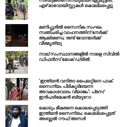
സോഷ്യല്‍ മീഡിയയില്‍ ശക്തമായി.
ഏഴ് മാവോയിസ്റ്റുകള്‍ കൊല്ലപ്പെട്ടു
ഡല്‍ഹിയിലെ ലേഡി ഹാര്‍ഡിഞ്ച് ആസ്പത്രിയില്‍
മുന്‍ സൈനികന്റെ കുടുംബത്തെ സന്ദര്‍ശിക്കാന്‍
മണിപ്പൂരില്‍ സൈനിക സംഘം
ശ്രമിച്ച കോണ്‍ഗ്രസ് വൈസ് പ്രസിഡണ്ട് രാഹുല്‍
സഞ്ചരിച്ച വാഹനത്തിന് നേര്‍ക്ക്
ഗാന്ധിയെ പൊലീസ് കസ്റ്റഡിയിലെടുത്തു. ഡല്‍ഹി
ആക്രമണം; രണ്ട് ജവാന്മാര്‍ക്ക്
മന്ത്രി മനീഷ് സിസോദിയയെയും പൊലീസ് തടഞ്ഞു.
വീരമൃത്യു
സൈനികന്റെ മരണം രാഷ്ട്രീയവല്‍ക്കരിക്കാന്‍
നാല് സംസ്ഥാനങ്ങളില്‍ നാളെ സിവില്‍
അനുവദിക്കില്ലെന്നു പറഞ്ഞായിരുന്നു പൊലീസ്
ഡിഫന്‍സ് മോക് ഡ്രില്‍
നടപടി.
ആത്മഹത്യ ചെയ്ത സൈനികനെ
‘ഇന്ത്യന്‍ വനിതാ പൈലറ്റിനെ പാക്
അപമാനിച്ച്
സൈന്യം പിടികൂടിയെന്ന
കേന്ദ്രമന്ത്രി വി.കെ സിങിന്റെ പരാമര്‍ശം
അവകാശവാദം വ്യാജം’: പ്രസ്
ഇന്‍ഫര്‍മേഷന്‍ ബ്യൂറോ
What can be the defence
കൊടും ഭീകരനെ കൊലപ്പെടുത്തി
for beating up the family
ഇന്ത്യന്‍ സൈന്യം; കൊല്ലപ്പെട്ടത്
അബ്ദുല്‍ റൗഫ് അസര്‍
of the ex servicemen ?