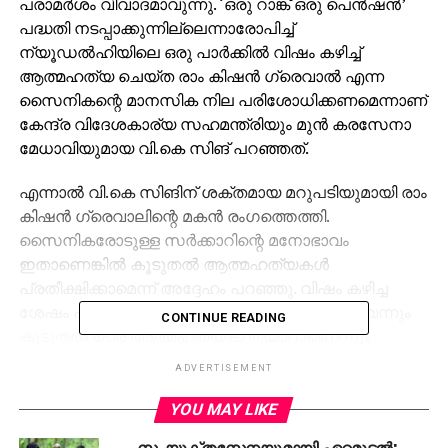
പരാമര്‍ശം വിവാദമാവുന്നു. ‘ഒരു റാങ്ക് ഒരു പെന്‍ഷന്‍’
പദ്ധതി നടപ്പാക്കുന്നില്ലെന്നാരോപിച്ച്
ന്യൂഡല്‍ഹിയിലെ ഒരു പാര്‍ക്കില്‍ വിഷം കഴിച്ച്
ആത്മഹത്യ ചെയ്ത രാം കിഷന്‍ ഗ്രെവാല്‍ എന്ന
സൈനികന്റെ മാനസിക നില പരിശോധിക്കണമെന്നാണ്
കേന്ദ്ര വിദേശകാര്യ സഹമന്ത്രിയും മുന്‍ കരസേനാ
മേധാവിയുമായ വി.കെ സിങ് പറഞ്ഞത്.
എന്നാല്‍ വി.കെ സിങിന് ശക്തമായ മറുപടിയുമായി രാം
കിഷന്‍ ഗ്രെവാലിന്റെ മകന്‍ രംഗത്തെത്തി.
സൈനികരോടുള്ള സര്‍ക്കാറിന്റെ മനോഭാവം
ഇതാണെങ്കില്‍ കൂടുതല്‍ ആത്മഹത്യകള്‍
പ്രതീക്ഷിക്കാമെന്ന് അദ്ദേഹം പറഞ്ഞു. വിഷം കഴിച്ച
ശേഷം പിതാവ് തന്നെ ഫോണില്‍ വിളിച്ചിരുന്നുവെന്നും
CONTINUE READING
കൂടുതല്‍ പേര് ആത്മഹത്യക്ക് തയാറാണെന്നും
അദ്ദേഹം പറഞ്ഞതായും മകന്‍ വ്യക്തമാക്കി.
ADVERTISEMENT
സൈനികനെ അപമാനിച്ച വി.കെ സിങ്
YOU MAY LIKE
മാപ്പുപറയണമെന്ന ആവശ്യം ട്വിറ്റര്‍ അടക്കമുള്ള
സംയുക്തസേനയുമായി ഏറ്റമുട്ടല്‍;