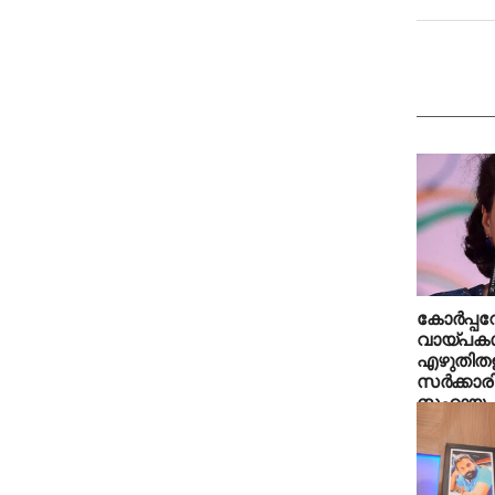
കോര്‍പ്പറ
വായ്പകള്‍
എഴുതിതള്
സര്‍ക്കാ
സഹായം 
ഉറപ്പാക്ക
പ്രിയങ്കാ