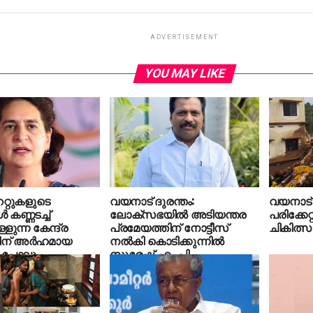
ADVERTISEMENT
YOU MAY LIKE
േറ്റുകളുടെ
വയനാട് ദുരന്തം:
വയനാട് 
 കണ്ണടച്ച്
ലോക്‌സഭയില്‍ അടിയന്തര
പരിക്കേറ
ളുന്ന കേന്ദ്ര
പ്രമേയത്തിന് നോട്ടീസ്
ചികിത്സ 
രിന് അര്‍ഹമായ
നല്‍കി കൊടിക്കുന്നില്‍
പോലും
സുരേഷ് എം.പി
ാനാകുന്നില്ല;
 ഗാന്ധി