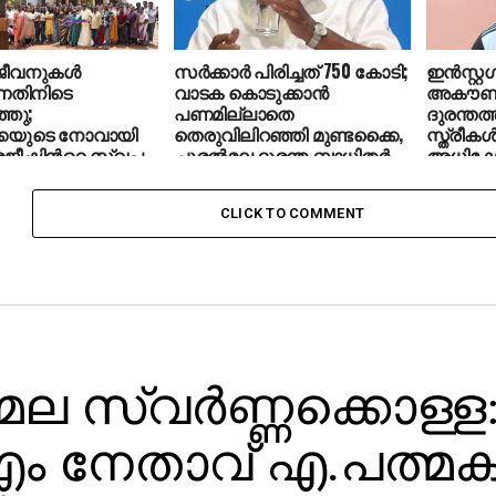
 ജീവനുകൾ
സര്‍ക്കാര്‍ പിരിച്ചത് 750 കോടി;
ഇന്‍സ്റ്
ന്നതിനിടെ
വാടക കൊടുക്കാന്‍
അകൗണ്ട
്തു;
പണമില്ലാതെ
ദുരന്തത
കൈയുടെ നോവായി
തെരുവിലിറഞ്ഞി മുണ്ടക്കൈ,
സ്ത്രീക
രജീഷിന്‍റെ സ്വപ്നം
ചൂരല്‍മല ദുരന്ത ബാധിതര്‍
അധിക്ഷ
യമായി; കുടുംബം
യുവാവ് പ
ടിലേക്ക്
CLICK TO COMMENT
 സ്വര്‍ണ്ണക്കൊള്ള
ം നേതാവ് എ.പത്മകു