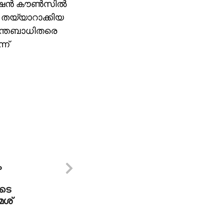
ന്‍ കൗണ്‍സില്‍
‍ തയ്യാറാക്കിയ
ുരന്തബാധിതരെ
്ന്
ം
ടെ
േശ്