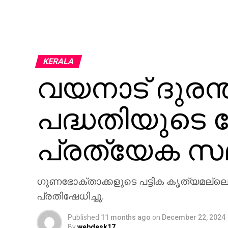
KERALA
വയനാട് ദുരന
പദ്ധതിയുടെ മേ
പ്രത്യേക സ
ഗുണഭോക്താക്കളുടെ പട്ടിക കൃത്യമല്ലെന്
പ്രതിഷേധിച്ചു.
Published
11 months ago
on
December 22, 2024
By
webdesk17