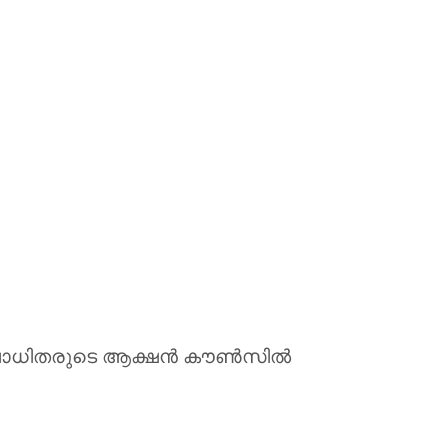
തബാധിതരുടെ ആക്ഷന്‍ കൗണ്‍സില്‍