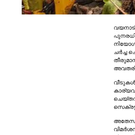
വയനാട് 
പുനരധി
നിയോഗിക
ചര്‍ച്ച
തീരുമാന
അവതരിപ്പ
വീടുകള്‍
കാര്യവും
ചെയ്തവര
സെക്രട്ട
അതേസമയ
വിമര്‍ശ