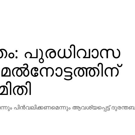
്തം: പുരധിവാസ
ല്‍നോട്ടത്തിന്
മിതി
നും പിന്‍വലിക്കണമെന്നും ആവശ്യപ്പെട്ട് ദുരന്