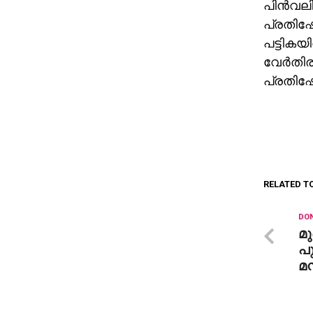
പിന്‍വല
പ്രതിഷേ
പട്ടികയ
വേര്‍തി
പ്രതിഷേ
RELATED T
DON
മു
പ
മന