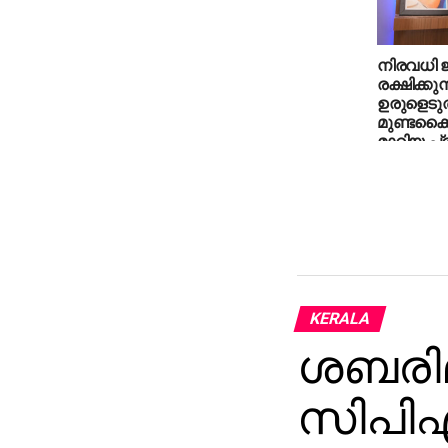
നിരവധി
രക്ഷിക്കു
ഉരുളെടുത
മുണ്ടക്
മാറിയ പ്
യാഥാർഥ്
പുതിയ വീട്
KERALA
ശബരിമല
സിപിഎ