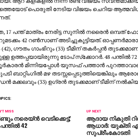
ായി. ആറ് കളികളില്‍ നിന്ന രണ്ട് വിജയം സ്വന്തമാക്കി
്കത്തയോട് പൊരുതി നേടിയ വിജയം ചെറിയ ആത്മവി
നത്.
, 17 പന്ത് മാത്രം നേരിട്ട സുനില്‍ നരൈന്‍ ഒമ്പത് ഫ
ുമടക്കം 42 റണ്‍സാണ് അടിച്ചുകൂട്ടിയത്. ഓപ്പണര്‍മാ
42), ഗൗതം ഗാംഭിറും (33) ടീമിന് തകര്‍പ്പന്‍ തുടക്കമാണ
ള ഉത്തപ്പയായിരുന്നു ടോപ് സ്‌ക്കോറര്‍. 48 പന്തില്‍ 
ര്‍കാരന്‍ മിന്നിയപ്പോള്‍ യൂസഫ് പത്താന്‍ പുറത്താവാ
റുപടി ബാറ്റിംഗില്‍ മഴ തടസ്സപ്പെടുത്തിയെങ്കിലും ആരോണ
ന്‍ മക്കലവും (33) ഉഗ്രന്‍ തുടക്കമാണ് ടീമിന് നല്‍കിയ
OPICS:
'T MISS
UP NEXT
ണ്ടും നരെയ്ന്‍ വെടിക്കെട്ട്;
ആദായ നികുതി റിട്
 പന്തില്‍ 42
ആധാര്‍: യുക്തി എന
സുപ്രീംകോടതി