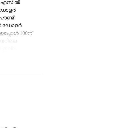
യുഎസില്‍
ഡോളര്‍
പൗണ്ട്
് ഡോളര്‍
പ്പോള്‍ 100ന്
ംബറിലെ
 ഇല്ല.
ത്യന്‍
ിക്ഷേപകര്‍
വി
 ട്രംപ്
തും
 കാരണമായി.