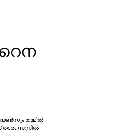
 റൈന
യണ്‍സും തമ്മില്‍
ീസ് താരം സുനില്‍