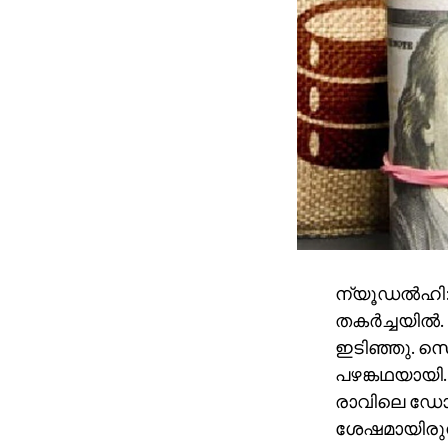
ന്യൂഡല്‍ഹി:
തകര്‍ച്ചയില
ഇടിഞ്ഞു. സെ
പഴങ്കഥയായി.
രാവിലെ ഡോള
ശേഷമായിരുന്