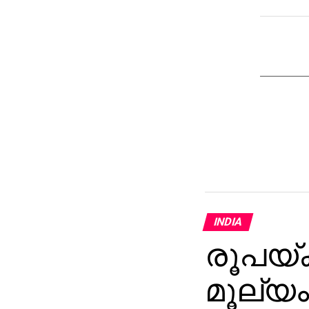
INDIA
രൂപയ്ക്
മൂല്യ