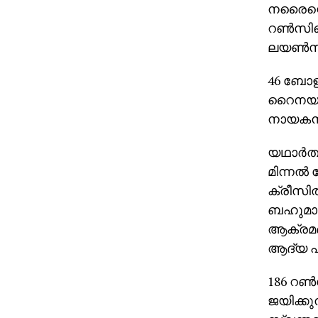
നരൈന്റെ
റണ്‍സിന്
ലയണ്‍സ്
46 ബോളി
റൈനയാണ്
നായകന്
യഥാര്‍
മിന്നല്
ക്രീസി
ബഹുമാനി
ആക്രമണ
ആദ്യ പ
186 റണ്‍
ജയിക്കു