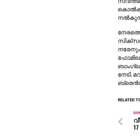
സ്വന്തമ
കൊല്‍ക
നല്‍കുന്
നേരത്തെ
സിക്‌സറ
നരേനും (
ഫോമിലുള്
ബാംഗ്ലൂ
നേടി. മ
ബ്രെന്‍ഡ
RELATED T
DON
വീ
17