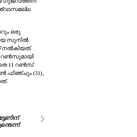
യ ഗുജറാത്തിന്
ശ്വാസമല്ല
ോറും ഒരു
രായ സുനില്‍
് നല്‍കിയത്.
72 റണ്‍സുമായി
തെ 11 റണ്‍സ്
്‍ ഫിഞ്ചും (31),
ത്.
ടേണിന്
്തെന്ന്