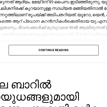
ുന്നത് ആദ്യം. മേയ് 8ന് 89 പൈസ ഇടിഞ്ഞിരുന്നു. 
ലിശനിരക്ക് കുറയാനുള്ള സാധ്യത മങ്ങിയതിനാല്‍ 
ന്നറ്റത്തിലാണ് രൂപയ്ക്ക് അടിപതറിയത്. യൂറോ, യെന്‍, 
കത്തെ ആറ് പ്രധാന കറന്‍സികള്‍ക്കെതിരായ യു.എസ
താനും ദിവസങ്ങള്‍ക്ക് മുമ്പുവരെ 98ല്‍ ആയിരുന്നത് ഇ
. കേന്ദ്രബാങ്കായ യുഎസ് ഫെഡറല്‍ റിസര്‍വ് ഡിസ
ണയയോഗത്തില്‍ പലിശനിരക്ക് കുറയ്ക്കാന്‍ സാധ്യത
ഹരി വിപണികള്‍ നേരിട്ട തളര്‍ച്ചയും വിദേശ ധനകാര്യ
CONTINUE READING
‍ (എഫ്‌ഐഐ) വന്‍ തോതില്‍ ഇന്ത്യന്‍ ഓഹരികള്‍
ും രൂപയ്ക്ക് ആഘാതമായിട്ടുണ്ട്. 2025ല്‍ ഇതുവരെ ഇന്
നിന്ന് ഏതാണ്ട് ഒന്നരലക്ഷം കോടി രൂപയാണ് വിദേശ ന
്. ഇന്ത്യ-യുഎസ് വ്യാപാര ക്കരാറില്‍ അനിശ്ചിതത്വം 
ും രൂപയ്ക്ക് കനത്ത സമ്മര്‍ദമായി. യുഎസ് പ്രസിഡന്റ്
ല ബാറില്‍
 മേല്‍ ചുമത്തിയ 50% തീരുവ കയറ്റുമതി മേഖലയെ ഉലച്ച
വരുമാനം ഇടിഞ്ഞതും രൂപയുടെ മുല്യം ഇടിയാന്‍
യുധങ്ങളുമായി