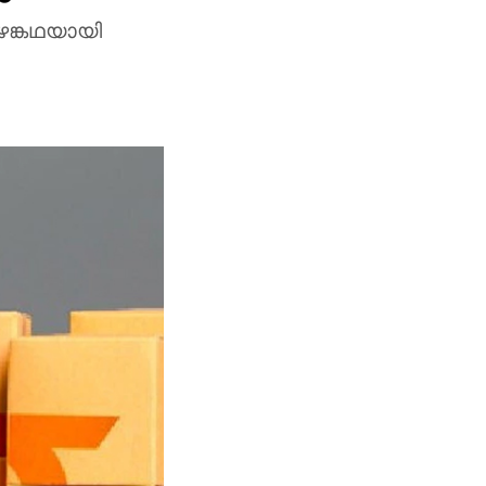
ഴങ്കഥയായി