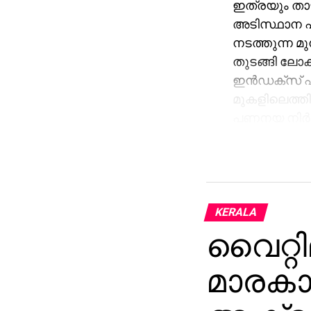
ഇത്രയും താഴ
അടിസ്ഥാന പ
നടത്തുന്ന മു
തുടങ്ങി ലോ
ഇന്‍ഡക്‌സ് ഏ
മുകളിലെത്തി
പണനയ നിര്‍
ഇന്ത്യന്‍ ഓ
സ്ഥാപനങ്ങള്
വിറ്റൊഴിഞ്ഞത
ഓഹരികളില്‍ 
പിന്‍വലിച്ചത
KERALA
ട്ടൊഴിയാത്തത
വൈറ്റി
ഇന്ത്യയ്ക്ക
വിദേശനാണയ 
മാരകാ