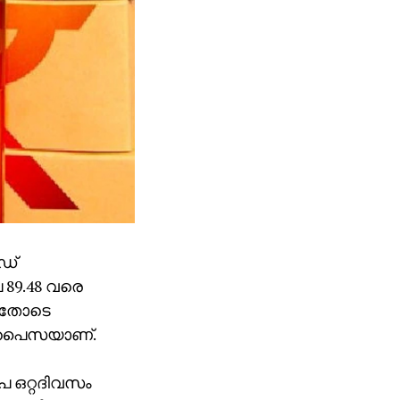
ഡ്
 89.48 വരെ
 ഇതോടെ
80 പൈസയാണ്.
പ ഒറ്റദിവസം