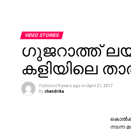
VIDEO STORIES
ഗുജറാത്ത് ല
കളിയിലെ താ
Published
9 years ago
on
April 21, 2017
By
chandrika
കൊല്‍ക്
നടന്ന മത