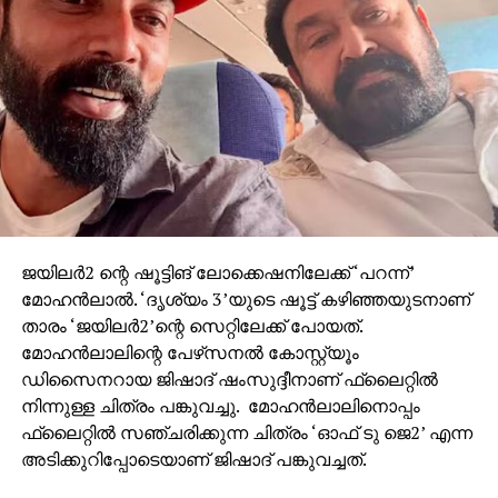
ജയിലര്‍2 ന്റെ ഷൂട്ടിങ് ലോക്കെഷനിലേക്ക് ‘പറന്ന്’
മോഹന്‍ലാല്‍. ‘ദൃശ്യം 3’യുടെ ഷൂട്ട് കഴിഞ്ഞയുടനാണ്
താരം ‘ജയിലര്‍2’ന്റെ സെറ്റിലേക്ക് പോയത്.
മോഹന്‍ലാലിന്റെ പേഴ്‌സനല്‍ കോസ്റ്റ്യൂം
ഡിസൈനറായ ജിഷാദ് ഷംസുദ്ദീനാണ് ഫ്‌ലൈറ്റില്‍
നിന്നുള്ള ചിത്രം പങ്കുവച്ചു. മോഹന്‍ലാലിനൊപ്പം
ഫ്‌ലൈറ്റില്‍ സഞ്ചരിക്കുന്ന ചിത്രം ‘ഓഫ് ടു ജെ2’ എന്ന
അടിക്കുറിപ്പോടെയാണ് ജിഷാദ് പങ്കുവച്ചത്.