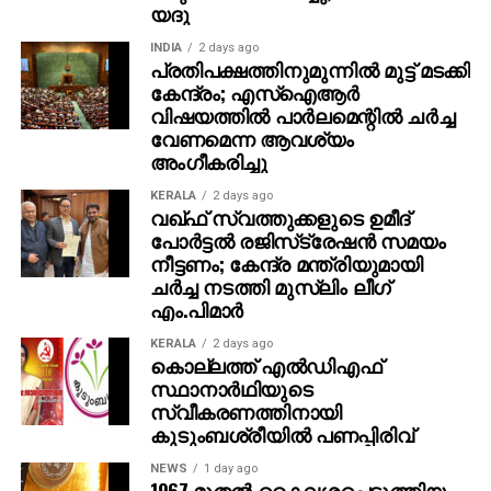
യദു
INDIA
2 days ago
പ്രതിപക്ഷത്തിനുമുന്നില്‍ മുട്ട് മടക്കി
കേന്ദ്രം; എസ്ഐആർ
വിഷയത്തിൽ പാർലമെന്റിൽ ചർച്ച
വേണമെന്ന ആവശ്യം
അംഗീകരിച്ചു
KERALA
2 days ago
വഖ്ഫ് സ്വത്തുക്കളുടെ ഉമീദ്
പോര്‍ട്ടല്‍ രജിസ്‌ട്രേഷന്‍ സമയം
നീട്ടണം; കേന്ദ്ര മന്ത്രിയുമായി
ചര്‍ച്ച നടത്തി മുസ്‌ലിം ലീഗ്
എം.പിമാര്‍
KERALA
2 days ago
കൊല്ലത്ത് എല്‍ഡിഎഫ്
സ്ഥാനാര്‍ഥിയുടെ
സ്വീകരണത്തിനായി
കുടുംബശ്രീയില്‍ പണപ്പിരിവ്
NEWS
1 day ago
1967 മുതല്‍ കൈവശപ്പെടുത്തിയ