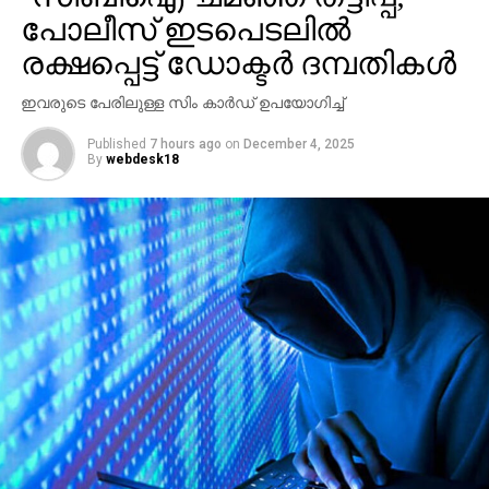
ബാദുഷ പറഞ്ഞതെല്ലാം സെറ്റില്‍
പോലീസ് ഇടപെടലില്‍
ചെയ്യാമെന്നായിരുന്നു ഹരീഷ് കണാരന്റെ പ്രസ്താവന.
രക്ഷപ്പെട്ട് ഡോക്ടര്‍ ദമ്പതികള്‍
ഇതിന് മറുപടിയായി തന്നെയാണ് ബാദുഷ വീണ്ടും
പ്രതികരിച്ചത്.
ഇവരുടെ പേരിലുള്ള സിം കാര്‍ഡ് ഉപയോഗിച്ച്
Published
7 hours ago
on
December 4, 2025
By
webdesk18