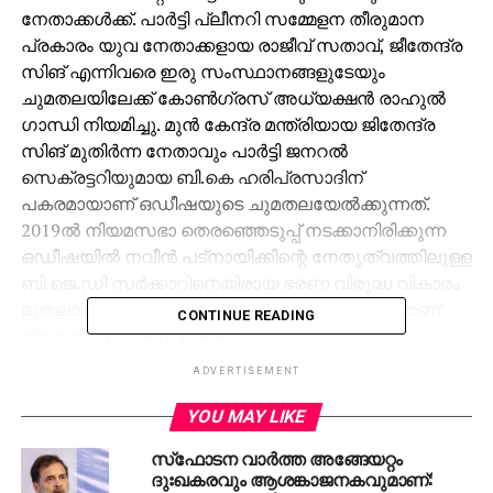
നേതാക്കള്‍ക്ക്. പാര്‍ട്ടി പ്ലീനറി സമ്മേളന തീരുമാന
പ്രകാരം യുവ നേതാക്കളായ രാജീവ് സതാവ്, ജീതേന്ദ്ര
സിങ് എന്നിവരെ ഇരു സംസ്ഥാനങ്ങളുടേയും
ചുമതലയിലേക്ക് കോണ്‍ഗ്രസ് അധ്യക്ഷന്‍ രാഹുല്‍
ഗാന്ധി നിയമിച്ചു. മുന്‍ കേന്ദ്ര മന്ത്രിയായ ജിതേന്ദ്ര
സിങ് മുതിര്‍ന്ന നേതാവും പാര്‍ട്ടി ജനറല്‍
സെക്രട്ടറിയുമായ ബി.കെ ഹരിപ്രസാദിന്
പകരമായാണ് ഒഡീഷയുടെ ചുമതലയേല്‍ക്കുന്നത്.
2019ല്‍ നിയമസഭാ തെരഞ്ഞെടുപ്പ് നടക്കാനിരിക്കുന്ന
ഒഡീഷയില്‍ നവീന്‍ പട്‌നായിക്കിന്റെ നേതൃത്വത്തിലുള്ള
ബി.ജെ.ഡി സര്‍ക്കാറിനെതിരായ ഭരണ വിരുദ്ധ വികാരം
മുതലാക്കി പാര്‍ട്ടിയെ ഉയര്‍ത്തിക്കൊണ്ടു വരികയാണ്
CONTINUE READING
ജിതേന്ദ്ര സിങിന്റെ ലക്ഷ്യം.
മുന്‍ യൂത്ത് കോണ്‍ഗ്രസ് അധ്യക്ഷനും
ADVERTISEMENT
മഹാരാഷ്ട്രയിലെ ഹിംഗോളിയില്‍ നിന്നുള്ള
എം.പിയുമായ രാജീവ് സതാവ് മുതിര്‍ന്ന നേതാവ്
YOU MAY LIKE
അശോക് ഗെലോട്ടിന് പകരക്കാരനായാണ്
സ്‌ഫോടന വാര്‍ത്ത അങ്ങേയറ്റം
ഗുജറാത്തിന്റെ ചുമതലയേല്‍ക്കുന്നത്. ഗുജറാത്തില്‍
ദുഃഖകരവും ആശങ്കാജനകവുമാണ്: