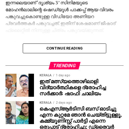
ഇന്നലെയാണ് ‘ദൃശ്യം 3’ സിനിമയുടെ
മോഹന്‍ലാലിന്റെ ഷെഡ്യൂള്‍ പാക്കപ്പ് ആയ വിവരം
പങ്കുവച്ചുകൊണ്ടുള്ള വിഡിയോ അണിയറ
പ്രവര്‍ത്തകര്‍ പങ്കുവച്ചത്. ഇതിന് ശേഷമാണ് ജിഷാദ്
ഫ്‌ലൈറ്റില്‍ നിന്നുള്ള ചിത്രം പങ്കുവയ്ക്കുന്നത്.
‘ജയിലര്‍’ സിനിമയില്‍ ശ്രദ്ധേയമായ മോഹന്‍ലാലിന്റെ
CONTINUE READING
കോസ്റ്റ്യൂം ഡിസൈന്‍ ചെയ്തത് ജിഷാദ് ഷംസുദ്ദീന്‍
ആണ്. ചിത്രം സമൂഹമാധ്യമങ്ങളില്‍
വൈറലായതോടെ ആരാധകരും ആവേശത്തിലാണ്.
TRENDING
‘ജയിലര്‍ 2’ സിനിമയിലും ലാലേട്ടന്റെ കോസ്റ്റ്യൂം
KERALA
1 day ago
‘കത്തണം’ എന്നാണ് ആരാധകര്‍ ആവശ്യപ്പെടുന്നത്.
ഇത് മത്സ്യത്തൊഴിലാളി
മാത്യുവിന്റെ രണ്ടാമത്തെ വരവിനായി കാത്തിരിക്കുന്നു
വിദ്യാര്‍ത്ഥികളെ ദ്രോഹിച്ച
എന്നും ആരാധകര്‍ കുറക്കുന്നു.
സര്‍ക്കാര്‍: ഷാഫി ചാലിയം
KERALA
2 days ago
കെഎസ്ആര്‍ടിസി ബസ് ഓടിച്ചു
എന്ന കുറ്റമേ ഞാന്‍ ചെയ്തിട്ടുള്ളൂ,
കമ്മ്യൂണിസ്റ്റ് പാര്‍ട്ടി എന്നെ
ഒരുപാട് ദ്രോഹിച്ചു; ഡ്രൈവര്‍