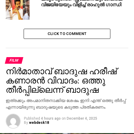
വിജയിയേയും വിളിച്ച് രാഹുല്‍ ഗാന്ധി
വിമര്‍ശനവുമായി ലത്തീന്‍ സഭ
DON'T MISS
1.29 കോടി പേര്‍ക്ക് ഇനി സൗജന്യ റേഷനില്ല
CLICK TO COMMENT
FILM
നിര്‍മാതാവ് ബാദുഷ ഹരീഷ്
കണാരന്‍ വിവാദം: ഒത്തു
തീര്‍പ്പില്ലെന്ന് ബാദുഷ
ഇത്രക്കും അപമാനിതനാക്കിയ ശേഷം ഇനി എന്ത് ഒത്തു തീര്‍പ്പ്
എന്നായിരുന്നു ബാദുഷയുടെ കടുത്ത പ്രതികരണം.
Published
4 hours ago
on
December 4, 2025
By
webdesk18