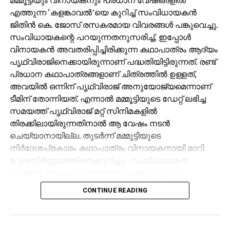
എത്തുന്ന ‘കളങ്കാവല്‍’യെ കുറിച്ച് സംവിധായകന്‍
ജിതിന്‍ കെ. ജോസ് രസകരമായ വിവരങ്ങള്‍ പങ്കുവെച്ചു.
സംവിധായകന്റെ പറയുന്നതനുസരിച്ച്, ഇപ്പോള്‍
വിനായകന്‍ അവതരിപ്പിച്ചിരിക്കുന്ന കഥാപാത്രം ആദ്യം
പൃഥ്വിരാജിനെക്കായിരുന്നാണ് പദ്ധതിയിട്ടിരുന്നത്. രണ്ട്
പ്രധാന കഥാപാത്രങ്ങളാണ് ചിത്രത്തില്‍ ഉള്ളത്,
അവയില്‍ ഒന്നിന് പൃഥ്വിരാജ് അനുയോജ്യമെന്നാണ്
ടീമിന് തോന്നിയത്. എന്നാല്‍ മമ്മൂട്ടിയുടെ ഡേറ്റ് ലഭിച്ച
സമയത്ത് പൃഥ്വിരാജ് മറ്റ് സിനിമകളില്‍
തിരക്കിലായിരുന്നതിനാല്‍ ആ വേഷം നടന്‍
ചെയ്യാനായില്ല. തുടര്‍ന്ന് മമ്മൂട്ടിയുടെ
നിര്‍ദേശപ്രകാരം കഥാപാത്രം വിനായകനായി മാറി.
വേഷനിര്‍ണ്ണയത്തിനെക്കുറിച്ചും സംവിധായകന്‍
പറഞ്ഞു. ഒരുകഥാപാത്രത്തിന് മമ്മൂട്ടി ഏറ്റവും
അനുയോജ്യനാണെന്ന് തോന്നിയതിനാല്‍
CONTINUE READING
എക്‌സിക്യൂട്ടീവ് പ്രൊഡ്യൂസര്‍ വിവേക് ദാമോദരന്‍
വഴിയാണ് മമ്മൂട്ടിയെ സമീപിച്ചത്. ഇതിനകം തന്നെ
തങ്ങള്‍ക്ക് മനസ്സിലുണ്ടായിരുന്നതുപോലെ തന്നെയാണ്