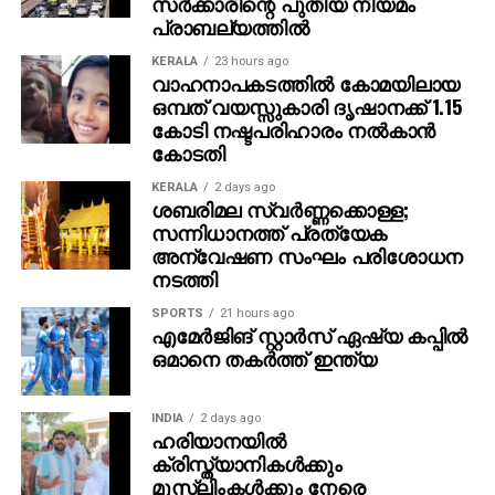
സര്‍ക്കാരിന്റെ പുതിയ നിയമം
വേദിയെ ധന്യമാക്കി. ഐമാക്‌സിലാണ് ചിത്രം
പ്രാബല്യത്തില്‍
ഒരുങ്ങുന്നത് എന്നതിനാല്‍ തന്നെ തിയേറ്ററുകളില്‍
ഗംഭീരമായ കാഴ്ചാനുഭൂതി
KERALA
23 hours ago
വാഹനാപകടത്തില്‍ കോമയിലായ
സമ്മാനിക്കുമെന്നുറപ്പാണ്.ബാഹുബലിയും ആർ ആർ
ഒമ്പത് വയസ്സുകാരി ദൃഷാനക്ക് 1.15
ആറും ഒരുക്കിയ രാജമൗലിയുടെ ബ്രഹ്മാണ്ഡ ചിത്രം
കോടി നഷ്ടപരിഹാരം നല്‍കാന്‍
വാരണാസി 2027ൽ തിയേറ്ററുകളിലേക്കെത്തും. പി ആർ
കോടതി
ഓ ആൻഡ് മാർക്കറ്റിംഗ് സ്ട്രാറ്റജിസ്റ്റ് : പ്രതീഷ് ശേഖർ.
KERALA
2 days ago
ശബരിമല സ്വര്‍ണ്ണക്കൊള്ള;
സന്നിധാനത്ത് പ്രത്യേക
അന്വേഷണ സംഘം പരിശോധന
നടത്തി
SPORTS
21 hours ago
എമേര്‍ജിങ് സ്റ്റാര്‍സ് ഏഷ്യ കപ്പില്‍
ഒമാനെ തകര്‍ത്ത് ഇന്ത്യ
INDIA
2 days ago
ഹരിയാനയില്‍
ക്രിസ്ത്യാനികള്‍ക്കും
മുസ്‌ലിംകള്‍ക്കും നേരെ