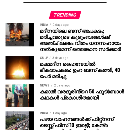
പ്രേക്ഷകർക്ക് ദൃശ്യവിസ്മയം സമ്മാനിക്കുന്ന
വാരാണസിയുടെ ട്രയ്ലർ റാമോജി ഫിലിം സിറ്റിയിൽ
TRENDING
നടന്ന ഇവെന്റിൽ 130×100 ഫീറ്റിൽ പ്രത്യേകമായി
INDIA
2 days ago
സജ്ജീകരിച്ച സ്‌ക്രീനിലാണ് പ്രദർശിപ്പിച്ചത് . സിഇ
മദീനയിലെ ബസ് അപകടം;
512-ലെ വാരാണസി കാണിച്ചുകൊണ്ടാണ് ട്രെയിലര്‍
മരിച്ചവരുടെ കുടുംബങ്ങള്‍ക്ക്
തുടങ്ങുന്നത്. പിന്നീട് 2027-ല്‍ ഭൂമിയെ ലക്ഷ്യമാക്കി
അഞ്ച് ലക്ഷം വീതം ധനസഹായം
നല്‍കുമെന്ന് തെലങ്കാന സര്‍ക്കാര്‍
വരുന്ന ശാംഭവി എന്ന ഛിന്നഗ്രഹമാണ് കാണിക്കുന്നത്.
തുടര്‍ന്നങ്ങോട്ട് അന്റാര്‍ട്ടിക്കയിലെ റോസ് ഐസ്
GULF
3 days ago
ഷെല്‍ഫ്, ആഫ്രിക്കയിലെ അംബോസെലി വനം,
മക്കമദീന ഹൈവേയില്‍
ഭീകരാപകടം: ഉംറ ബസ് കത്തി, 40
ബിസിഇ 7200-ലെ ലങ്കാനഗരം, വാരാണസിയിലെ
പേര്‍ മരിച്ചു
മണികര്‍ണികാ ഘട്ട് തുടങ്ങിയവയെല്ലാം
വിസ്മയക്കാഴ്ചകളായി ട്രെയിലറില്‍ അനാവരണം
NEWS
2 days ago
കമാൽ വരദൂരിൻ്റെ 50 ഫുട്ബോൾ
ചെയ്യുന്നു.കൈയില്‍ ത്രിശൂലവുമേന്തി കാളയുടെ
കഥകൾ പ്രകാശിതമായി
പുറത്തേറി വരുന്ന മഹേഷ് ബാബുവിന്റെ രുദ്ര എന്ന
കഥാപാത്രം സ്‌ക്രീനിൽ അവസാനം എത്തിയപ്പോൾ
വേദിയിലും മഹേഷ് ബാബു കാളയുടെ പുറത്തു എൻട്രി
INDIA
1 day ago
പഴയ വാഹനങ്ങള്‍ക്ക് ഫിറ്റ്‌നസ്
ചെയ്തപ്പോൾ അറുപത്തിനായിരത്തിൽപ്പരം കാഴ്ചക്കാർ
ടെസ്റ്റ് ഫീസ് 10 ഇരട്ടി; കേന്ദ്ര
നിറഞ്ഞ ഇവന്റിലെ സദസ്സ് ഹർഷാരവം കൊണ്ട്