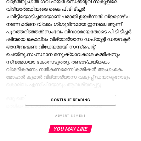
വാളത്തുംഗല്‍ ഗവ.ഹയര്‍ സെക്കന്ററി സ്‌കൂളിലെ
വിദ്യാര്‍ത്ഥിയുടെ കൈ പി.ടി ടീച്ചര്‍
ചവിട്ടിയൊടിച്ചതായാണ് പരാതി ഉയര്‍ന്നത്. വ്യാഴാഴ്ച
നടന്ന മര്‍ദന വിവരം ശിശുദിനമായ ഇന്നലെ ആണ്
പുറത്തറിഞ്ഞത്.സംഭവം വിവാദമായതോടെ പി.ടി ടീച്ചര്‍
ഷീജയെ കൊല്ലം വിദ്യാഭ്യാസ ഡപ്യൂട്ടി ഡയറക്ടര്‍
അന്വേഷണ വിധേയമായി സസ്‌പെന്റ്
ചെയ്തു.സംസ്ഥാന മനുഷ്യാവകാശ കമ്മീഷനും
സ്വമേധയാ കേസെടുത്തു. രണ്ടാഴ്ചയ്ക്കകം
വിശദീകരണം നല്‍കണമെന്ന് കമ്മീഷന്‍ അംഗംകെ.
മോഹന്‍ കുമാര്‍ വിദ്യാഭ്യാസ വകുപ്പ് ഡയറക്ടറോടും
കൊല്ലം എസ്.പിയോടും ആവശ്യപ്പെട്ടു.
ഒരു തെറ്റും ചെയ്യാതെ തന്നെ അധ്യാപിക
CONTINUE READING
മര്‍ദിക്കുകയായിരുന്നുവെന്ന് കുട്ടി മാധ്യമ
പ്രവര്‍ത്തകരോട് പറഞ്ഞു. ക്ലാസ്
ADVERTISEMENT
നടന്നുകൊണ്ടിരിക്കെ തറയില്‍ വീണ പേനയെടുക്കാന്‍
കുനിഞ്ഞു. ഇതു കണ്ട അധ്യാപിക കോപത്തോടെ
YOU MAY LIKE
അടുത്തെത്തി. ഇടതു കൈ പിടിച്ച് തിരിച്ച ശേഷം