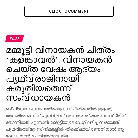
ബെഞ്ചിന് പുറത്തുവെച്ച് കാല്‍മുട്ടുകൊണ്ട് ഇടിച്ചു.
വേദന കൊണ്ട് അലറിക്കരഞ്ഞിട്ടും മര്‍ദനം
CLICK TO COMMENT
നിര്‍ത്തിയില്ല. മറ്റു കുട്ടികള്‍ ഇതുകണ്ട്
അമ്പരന്നിരിക്കുകയായിരുന്നുവെന്നും വിദ്യാര്‍ത്ഥി
പറഞ്ഞു. ആസ്പത്രിയില്‍ ചികിത്സ തേടിയ കുട്ടിയുടെ
ഇടതു കയ്യില്‍ എല്ലിന് പൊട്ടല്‍ കണ്ടതിനെതുടര്‍ന്ന്
FILM
പ്ലാസ്റ്ററിട്ടിട്ടുണ്ട്.
മമ്മൂട്ടി-വിനായകന്‍ ചിത്രം
‘കളങ്കാവല്‍’: വിനായകന്‍
സംഭവം അറിഞ്ഞ് രക്ഷിതാക്കള്‍ സ്‌കൂളില്‍
ചെയ്ത വേഷം ആദ്യം
എത്തിയതോടെ പ്രിന്‍സിപ്പാല്‍ പണം വാഗ്ദാനം ചെയ്ത്
പ്രശ്‌നം ഒതുക്കിത്തീര്‍ക്കാന്‍ ശ്രമം നടത്തിയതായും
പൃഥ്വിരാജിനായി
ആക്ഷേപമുണ്ട്. ഷീജ അടുത്ത കാലത്താണ് സ്ഥലം മാറി
കരുതിയതെന്ന്
വാളത്തുംഗല്‍ ഹയര്‍ സെക്കന്ററി സ്‌കൂളില്‍ എത്തിയത്.
സംവിധായകന്‍
RELATED TOPICS:
ണ്ട് പ്രധാന കഥാപാത്രങ്ങളാണ് ചിത്രത്തില്‍ ഉള്ളത്,
അവയില്‍ ഒന്നിന് പൃഥ്വിരാജ് അനുയോജ്യമെന്നാണ് ടീമിന്
UP NEXT
രഞ്ജിയില്‍ കേരളത്തിനെതിരെ ഗോവ പതറുന്നു
തോന്നിയത്. എന്നാല്‍ മമ്മൂട്ടിയുടെ ഡേറ്റ് ലഭിച്ച സമയത്ത്
പൃഥ്വിരാജ് മറ്റ് സിനിമകളില്‍ തിരക്കിലായിരുന്നതിനാല്‍ ആ
DON'T MISS
വേഷം നടന്‍ ചെയ്യാനായില്ല.