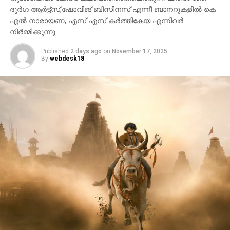
ദുർഗ ആർട്ട്സ്,ഷോവിങ് ബിസിനസ് എന്നീ ബാനറുകളിൽ കെ
എൽ നാരായണ, എസ് എസ് കർത്തികേയ എന്നിവർ
നിർമ്മിക്കുന്നു.
Published
2 days ago
on
November 17, 2025
By
webdesk18