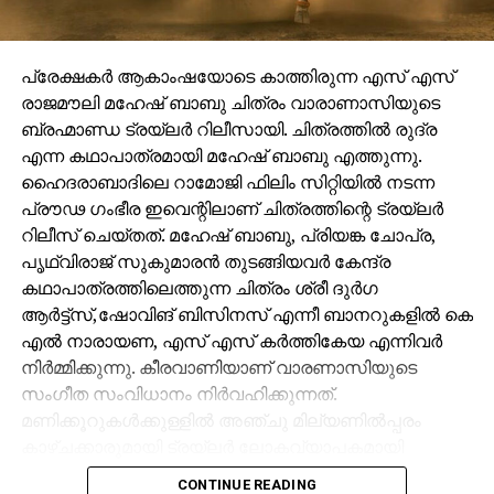
പ്രേക്ഷകർ ആകാംഷയോടെ കാത്തിരുന്ന എസ് എസ്
രാജമൗലി മഹേഷ് ബാബു ചിത്രം വാരാണാസിയുടെ
ബ്രഹ്മാണ്ഡ ട്രയ്ലർ റിലീസായി. ചിത്രത്തിൽ രുദ്ര
എന്ന കഥാപാത്രമായി മഹേഷ് ബാബു എത്തുന്നു.
ഹൈദരാബാദിലെ റാമോജി ഫിലിം സിറ്റിയിൽ നടന്ന
പ്രൗഢ ഗംഭീര ഇവെന്റിലാണ് ചിത്രത്തിന്റെ ട്രയ്ലർ
റിലീസ് ചെയ്തത്. മഹേഷ് ബാബു, പ്രിയങ്ക ചോപ്ര,
പൃഥ്വിരാജ് സുകുമാരൻ തുടങ്ങിയവർ കേന്ദ്ര
കഥാപാത്രത്തിലെത്തുന്ന ചിത്രം ശ്രീ ദുർഗ
ആർട്ട്സ്,ഷോവിങ് ബിസിനസ് എന്നീ ബാനറുകളിൽ കെ
എൽ നാരായണ, എസ് എസ് കർത്തികേയ എന്നിവർ
നിർമ്മിക്കുന്നു. കീരവാണിയാണ് വാരണാസിയുടെ
സംഗീത സംവിധാനം നിർവഹിക്കുന്നത്.
മണിക്കൂറുകൾക്കുള്ളിൽ അഞ്ചു മില്യണിൽപ്പരം
കാഴ്ചക്കാരുമായി ട്രയ്ലർ ലോകവ്യാപകമായി
ട്രെൻഡിങ്ങിൽ മുന്നിലാണ്.
CONTINUE READING