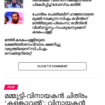
പ്രകടിപ്പിച്ച് ദേവസ്വം മന്ത്രി
RELATED TOPICS:
KADAKAM PALLI
ചോദ്യം ചെയ്യലിന് ഹാജരാവാതെ
UP NEXT
മുങ്ങി നടക്കുന്ന സിഎം രവീന്ദ്രന്
യു.പി തെരഞ്ഞെടുപ്പ്; വാജ്‌പെയ്‌യുടെ പേര്
മന്ത്രിയുടെ പ്രശംസ; രവീന്ദ്രന്‍
വോട്ടര്‍ പട്ടികയില്‍ നിന്നും നീക്കി
വിശ്വസ്തനും സംശുദ്ധനുമെന്ന്
കടകംപള്ളി
DON'T MISS
പൂജാരിയും ഭാര്യയും കാമുകനെ കൊന്ന്
മന്ത്രി കടകംപള്ളിയുടെ
കത്തിച്ചു
ക്ഷേത്രദര്‍ശനംവിവാദം ക്ഷണിച്ചു
വരുത്തിയെന്ന് സി.പി.എം
സെക്രട്ടറിയേറ്റ്
CLICK TO COMMENT
FILM
മമ്മൂട്ടി-വിനായകന്‍ ചിത്രം
‘കളങ്കാവല്‍’: വിനായകന്‍