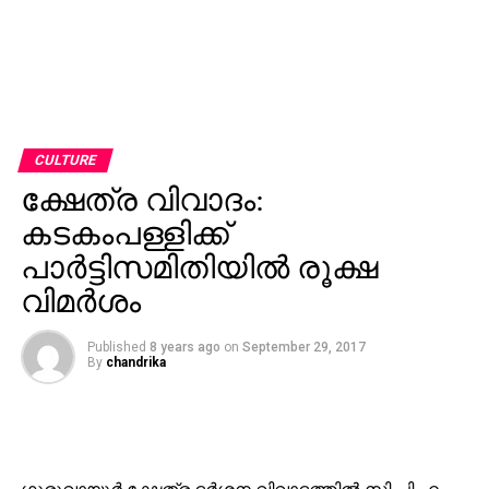
CULTURE
ക്ഷേത്ര വിവാദം:
കടകംപള്ളിക്ക്
പാര്‍ട്ടിസമിതിയില്‍ രൂക്ഷ
വിമര്‍ശം
Published
8 years ago
on
September 29, 2017
By
chandrika
ഗുരുവായൂര്‍ ക്ഷേത്ര ദര്‍ശന വിവാദത്തില്‍ സി.പി.എം