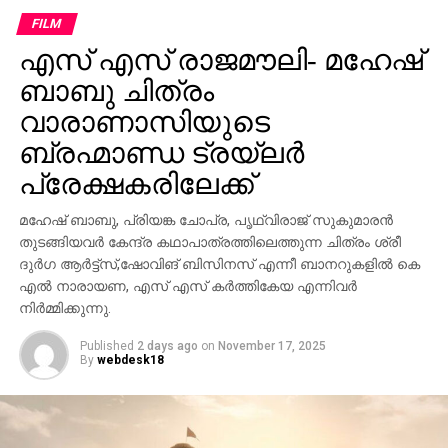
FILM
എസ് എസ് രാജമൗലി- മഹേഷ്
ബാബു ചിത്രം
വാരാണാസിയുടെ
ബ്രഹ്മാണ്ഡ ട്രയ്ലർ
പ്രേക്ഷകരിലേക്ക്
മഹേഷ് ബാബു, പ്രിയങ്ക ചോപ്ര, പൃഥ്വിരാജ് സുകുമാരൻ
തുടങ്ങിയവർ കേന്ദ്ര കഥാപാത്രത്തിലെത്തുന്ന ചിത്രം ശ്രീ
ദുർഗ ആർട്ട്സ്,ഷോവിങ് ബിസിനസ് എന്നീ ബാനറുകളിൽ കെ
എൽ നാരായണ, എസ് എസ് കർത്തികേയ എന്നിവർ
നിർമ്മിക്കുന്നു.
Published
2 days ago
on
November 17, 2025
By
webdesk18