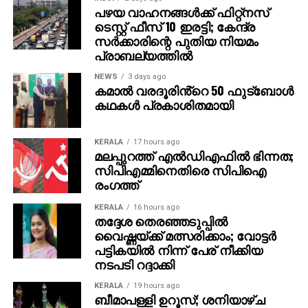
ഷെല്‍ഫ്, ആഫ്രിക്കയിലെ അംബോസെലി വനം,
പഴയ വാഹനങ്ങള്‍ക്ക് ഫിറ്റ്‌നസ്
ടെസ്റ്റ് ഫീസ് 10 ഇരട്ടി; കേന്ദ്ര
ബിസിഇ 7200-ലെ ലങ്കാനഗരം, വാരാണസിയിലെ
സര്‍ക്കാരിന്റെ പുതിയ നിയമം
മണികര്‍ണികാ ഘട്ട് തുടങ്ങിയവയെല്ലാം
പ്രാബല്യത്തില്‍
വിസ്മയക്കാഴ്ചകളായി ട്രെയിലറില്‍ അനാവരണം
ചെയ്യുന്നു.കൈയില്‍ ത്രിശൂലവുമേന്തി കാളയുടെ
NEWS
3 days ago
കമാൽ വരദൂരിൻ്റെ 50 ഫുട്ബോൾ
പുറത്തേറി വരുന്ന മഹേഷ് ബാബുവിന്റെ രുദ്ര എന്ന
കഥകൾ പ്രകാശിതമായി
കഥാപാത്രം സ്‌ക്രീനിൽ അവസാനം എത്തിയപ്പോൾ
വേദിയിലും മഹേഷ് ബാബു കാളയുടെ പുറത്തു എൻട്രി
ചെയ്തപ്പോൾ അറുപത്തിനായിരത്തിൽപ്പരം കാഴ്ചക്കാർ
KERALA
17 hours ago
മലപ്പുറത്ത് എല്‍ഡിഎഫില്‍ ഭിന്നത;
നിറഞ്ഞ ഇവന്റിലെ സദസ്സ് ഹർഷാരവം കൊണ്ട്
സിപിഎമ്മിനെതിരെ സിപിഐ
വേദിയെ ധന്യമാക്കി. ഐമാക്‌സിലാണ് ചിത്രം
രംഗത്ത്
ഒരുങ്ങുന്നത് എന്നതിനാല്‍ തന്നെ തിയേറ്ററുകളില്‍
ഗംഭീരമായ കാഴ്ചാനുഭൂതി
KERALA
16 hours ago
തദ്ദേശ തെരഞ്ഞടുപ്പില്‍
സമ്മാനിക്കുമെന്നുറപ്പാണ്.ബാഹുബലിയും ആർ ആർ
വൈഷ്ണയ്ക്ക് മത്സരിക്കാം; വോട്ടര്‍
ആറും ഒരുക്കിയ രാജമൗലിയുടെ ബ്രഹ്മാണ്ഡ ചിത്രം
പട്ടികയില്‍ നിന്ന് പേര് നീക്കിയ
വാരണാസി 2027ൽ തിയേറ്ററുകളിലേക്കെത്തും. പി ആർ
നടപടി റദ്ദാക്കി
ഓ ആൻഡ് മാർക്കറ്റിംഗ് സ്ട്രാറ്റജിസ്റ്റ് : പ്രതീഷ് ശേഖർ.
KERALA
19 hours ago
ബീമാപള്ളി ഉറൂസ്; ശനിയാഴ്ച