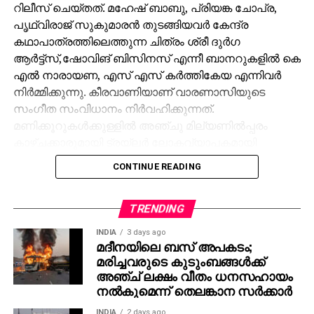
റിലീസ് ചെയ്തത്. മഹേഷ് ബാബു, പ്രിയങ്ക ചോപ്ര,
പൃഥ്വിരാജ് സുകുമാരൻ തുടങ്ങിയവർ കേന്ദ്ര
കഥാപാത്രത്തിലെത്തുന്ന ചിത്രം ശ്രീ ദുർഗ
ആർട്ട്സ്,ഷോവിങ് ബിസിനസ് എന്നീ ബാനറുകളിൽ കെ
എൽ നാരായണ, എസ് എസ് കർത്തികേയ എന്നിവർ
നിർമ്മിക്കുന്നു. കീരവാണിയാണ് വാരണാസിയുടെ
സംഗീത സംവിധാനം നിർവഹിക്കുന്നത്.
മണിക്കൂറുകൾക്കുള്ളിൽ അഞ്ചു മില്യണിൽപ്പരം
കാഴ്ചക്കാരുമായി ട്രയ്ലർ ലോകവ്യാപകമായി
ട്രെൻഡിങ്ങിൽ മുന്നിലാണ്.
CONTINUE READING
പ്രേക്ഷകർക്ക് ദൃശ്യവിസ്മയം സമ്മാനിക്കുന്ന
വാരാണസിയുടെ ട്രയ്ലർ റാമോജി ഫിലിം സിറ്റിയിൽ
TRENDING
നടന്ന ഇവെന്റിൽ 130×100 ഫീറ്റിൽ പ്രത്യേകമായി
INDIA
3 days ago
സജ്ജീകരിച്ച സ്‌ക്രീനിലാണ് പ്രദർശിപ്പിച്ചത് . സിഇ
മദീനയിലെ ബസ് അപകടം;
512-ലെ വാരാണസി കാണിച്ചുകൊണ്ടാണ് ട്രെയിലര്‍
മരിച്ചവരുടെ കുടുംബങ്ങള്‍ക്ക്
തുടങ്ങുന്നത്. പിന്നീട് 2027-ല്‍ ഭൂമിയെ ലക്ഷ്യമാക്കി
അഞ്ച് ലക്ഷം വീതം ധനസഹായം
നല്‍കുമെന്ന് തെലങ്കാന സര്‍ക്കാര്‍
വരുന്ന ശാംഭവി എന്ന ഛിന്നഗ്രഹമാണ് കാണിക്കുന്നത്.
തുടര്‍ന്നങ്ങോട്ട് അന്റാര്‍ട്ടിക്കയിലെ റോസ് ഐസ്
INDIA
2 days ago