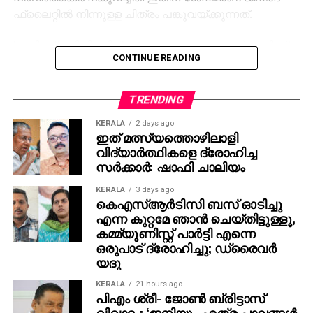
ആഹാരക്രമത്തില്‍ വലിയ മാറ്റങ്ങള്‍
ഫ്‌ലൈറ്റില്‍ നിന്നുള്ള ചിത്രം പങ്കുവയ്ക്കുന്നത്.
വരുത്തുന്നതിനുമുന്‍പ് നിര്‍ബന്ധമായും ഒരു
ന്യൂട്രീഷനിസ്റ്റിന്റെയോ ആരോഗ്യവിദഗ്ധന്റെയോ
‘ജയിലര്‍’ സിനിമയില്‍ ശ്രദ്ധേയമായ മോഹന്‍ലാലിന്റെ
ഉപദേശം തേടണമെന്ന് വിദഗ്ധര്‍ മുന്നറിയിപ്പ്
CONTINUE READING
കോസ്റ്റ്യൂം ഡിസൈന്‍ ചെയ്തത് ജിഷാദ് ഷംസുദ്ദീന്‍
നല്‍കുന്നു.
ആണ്. ചിത്രം സമൂഹമാധ്യമങ്ങളില്‍
വൈറലായതോടെ ആരാധകരും ആവേശത്തിലാണ്.
TRENDING
‘ജയിലര്‍ 2’ സിനിമയിലും ലാലേട്ടന്റെ കോസ്റ്റ്യൂം
KERALA
2 days ago
‘കത്തണം’ എന്നാണ് ആരാധകര്‍ ആവശ്യപ്പെടുന്നത്.
ഇത് മത്സ്യത്തൊഴിലാളി
മാത്യുവിന്റെ രണ്ടാമത്തെ വരവിനായി കാത്തിരിക്കുന്നു
വിദ്യാര്‍ത്ഥികളെ ദ്രോഹിച്ച
എന്നും ആരാധകര്‍ കുറക്കുന്നു.
സര്‍ക്കാര്‍: ഷാഫി ചാലിയം
KERALA
3 days ago
കെഎസ്ആര്‍ടിസി ബസ് ഓടിച്ചു
എന്ന കുറ്റമേ ഞാന്‍ ചെയ്തിട്ടുള്ളൂ,
കമ്മ്യൂണിസ്റ്റ് പാര്‍ട്ടി എന്നെ
ഒരുപാട് ദ്രോഹിച്ചു; ഡ്രൈവര്‍
യദു
KERALA
21 hours ago
പിഎം ശ്രീ- ജോണ്‍ ബ്രിട്ടാസ്
വിവാദം: ‘ഇനിയും എത്ര പാലങ്ങള്‍