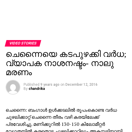
VIDEO STORIES
ചെന്നൈയെ കടപുഴക്കി വര്‍ധ;
വ്യാപക നാശനഷ്ടം- നാലു
മരണം
Published
9 years ago
on
December 12, 2016
By
chandrika
ചെന്നൈ: ബംഗാള്‍ ഉള്‍ക്കടലില്‍ രൂപംകൊണ്ട വര്‍ധ
ചുഴലിക്കാറ്റ് ചെന്നൈ തീരം വഴി കരയിലേക്ക്
പ്രവേശിച്ചു. മണിക്കൂറില്‍ 130-150 കിലോമീറ്റര്‍
വേഗതയില്‍ കരതൊട്ട ചുഴലിക്കാറ്റിലും അകമ്പടിയായി