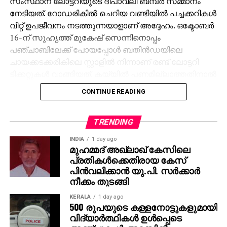
സംസ്ഥാന ലോട്ടറിയുടെ ദീപാവലി ബമ്പര്‍ സമ്മാനം
നേടിയത്. റോഡരികില്‍ ചെറിയ വണ്ടിയില്‍ പച്ചക്കറികള്‍
വിറ്റ് ഉപജീവനം നടത്തുന്നയാളാണ് അദ്ദേഹം. ഒക്ടോബര്‍
16-ന് സുഹൃത്ത് മുകേഷ് സെന്നിനൊപ്പം
പഞ്ചാബിലേക്ക് പോയപ്പോള്‍ ബതിന്‍ഡയിലെ
ചായക്കടക്കരികിലെ സ്റ്റാളില്‍ നിന്നാണ് രണ്ട് ലോട്ടറി
ടിക്കറ്റുകള്‍ വാങ്ങിയത്. കയ്യില്‍ പണമില്ലാത്തതിനാല്‍
മുകേഷിനോട് 1000 രൂപ കടം വാങ്ങുകയായിരുന്നു.
CONTINUE READING
ഒക്ടോബര്‍ 31ന് രാത്രി 10 മണിക്ക് മുകേഷിന്റെ ഫോണ്‍
കോളിലൂടെയാണ് 11 കോടിയുടെ ജാക്ക്‌പോട്ട്
അടിച്ചതറിയുന്നത്. രണ്ടാമത്തെ ടിക്കറ്റിനും 1000 രൂപ
TRENDING
സമ്മാനമായി ലഭിച്ചു. ലോട്ടറി അടിച്ച വിവരം
INDIA
1 day ago
അറിഞ്ഞപ്പോള്‍ ആദ്യം ഓര്‍ത്തത് സുഹൃത്ത്
മുഹമ്മദ് അഖ്‌ലാഖ് കേസിലെ
പ്രതികള്‍ക്കെതിരായ കേസ്
മുകേഷിനെയായിരുന്നു. അദ്ദേഹത്തിന്റെ രണ്ട്
പിന്‍വലിക്കാന്‍ യു.പി. സര്‍ക്കാര്‍
പെണ്‍മക്കള്‍ക്ക് 50 ലക്ഷം രൂപ വീതം ആകെ ഒരു കോടി
നീക്കം തുടങ്ങി
നല്‍കുമെന്ന് അമിത് പറഞ്ഞു. ‘ പഞ്ചാബിലേക്ക്
വരാന്‍പോലും 8,000 രൂപ കടം വാങ്ങിയിരുന്നു. അത്
KERALA
1 day ago
500 രൂപയുടെ കള്ളനോട്ടുകളുമായി
ഇപ്പോള്‍ തിരിച്ചടക്കും. കോടിപതിയായെങ്കിലും ഞാന്‍
വിദ്യാര്‍ത്ഥികള്‍ ഉള്‍പ്പെടെ
പഴയപോലെ കച്ചവടം തുടരും. ഭാര്യയുടെ ആഗ്രഹം