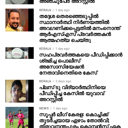
അഞ്ചുപേര്‍ അറസ്റ്റില്‍
പോലെ സ്ഥലം വാങ്ങി വീട് പണിയും ‘ എന്നതായിരുന്നു
അമിതിന്റെ പ്രതികരണം. സാധാരണ മനുഷ്യന്റെ
KERALA
1 day ago
തദ്ദേശ തെരഞ്ഞെടുപ്പില്‍
മനോഹരമായ പങ്കുവെക്കലാണ് ഇപ്പോള്‍ സോഷ്യല്‍
സ്ഥാനാര്‍ത്ഥി നിര്‍ണയത്തില്‍
മീഡിയയില്‍ ചര്‍ച്ചയായിരിക്കുന്നത്.
അവഗണിക്കപ്പെട്ടതില്‍ മനംനൊന്ത്
ആര്‍എസ്എസ് പ്രവര്‍ത്തകന്‍
ആത്മഹത്യ ചെയ്തു
KERALA
1 day ago
സഹപ്രവര്‍ത്തകയെ പീഡിപ്പിക്കാന്‍
ശ്രമിച്ച പൊലീസ്
അസോസിയേഷന്‍
നേതാവിനെതിരെ കേസ്
KERALA
2 days ago
പ്ലസ് ടു വിദ്യാര്‍ത്ഥിനിയെ
പീഡിപ്പിച്ച കേസില്‍ യുവാവ്
അറസ്റ്റില്‍
NEWS
1 day ago
സൂപ്പര്‍ ലീഗ് കേരള: കൊച്ചിക്ക്
തുടര്‍ച്ചയായ ഏഴാം തോല്‍വി;
തിരുവനന്തപുരം കൊമ്പന്‍സ് ഏക