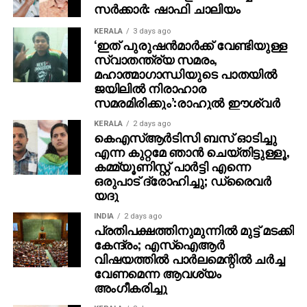
ഫോണ്‍ കോളിനിടെ ഡൊണാള്‍ഡ് ട്രംപ് മഡുറോ ഉടന്‍
സര്‍ക്കാര്‍: ഷാഫി ചാലിയം
രാജിവയ്ക്കണമെന്ന് ആവശ്യപ്പെട്ട് ഒരു
KERALA
3 days ago
അന്ത്യശാസനം പുറപ്പെടുവിച്ചുവെന്ന
‘ഇത് പുരുഷന്‍മാര്‍ക്ക് വേണ്ടിയുള്ള
റിപ്പോര്‍ട്ടുകള്‍ക്കിടയിലാണ് അദ്ദേഹത്തിന്റെ
സ്വാതന്ത്ര്യ സമരം,
മഹാത്മാഗാന്ധിയുടെ പാതയില്‍
അഭിപ്രായങ്ങള്‍ വന്നത്.
ജയിലില്‍ നിരാഹാര
സമരമിരിക്കും’:രാഹുല്‍ ഈശ്വര്‍
മഡുറോയെ ഉടന്‍ തന്നെ വിട്ടുപോകാന്‍ ട്രംപ് സമ്മര്‍ദ്ദം
ചെലുത്തിയതായും, അദ്ദേഹം ഉടന്‍ തന്നെ രാജിവച്ചാല്‍
KERALA
2 days ago
മാത്രമേ കുടുംബത്തിന് ഉറപ്പ് നല്‍കൂ എന്നും മഡുറോ
കെഎസ്ആര്‍ടിസി ബസ് ഓടിച്ചു
എന്ന കുറ്റമേ ഞാന്‍ ചെയ്തിട്ടുള്ളൂ,
പറഞ്ഞതായാണ് റിപ്പോര്‍ട്ട്. ആഗോള പൊതുമാപ്പ്,
കമ്മ്യൂണിസ്റ്റ് പാര്‍ട്ടി എന്നെ
രാഷ്ട്രീയ അധികാരം ഉപേക്ഷിച്ചാലും സായുധ
ഒരുപാട് ദ്രോഹിച്ചു; ഡ്രൈവര്‍
സേനയുടെ നിയന്ത്രണം നിലനിര്‍ത്താനുള്ള കഴിവ്
യദു
എന്നിവയുള്‍പ്പെടെയുള്ള എതിര്‍ ആവശ്യങ്ങള്‍
മഡുറോ മുന്നോട്ടുവച്ചതായും റിപ്പോര്‍ട്ടുണ്ട്.
INDIA
2 days ago
പ്രതിപക്ഷത്തിനുമുന്നില്‍ മുട്ട് മടക്കി
വെനിസ്വേലന്‍ വ്യോമാതിര്‍ത്തി ‘പൂര്‍ണ്ണമായും
കേന്ദ്രം; എസ്ഐആർ
അടച്ചുപൂട്ടി’ എന്ന് ട്രംപ് പ്രഖ്യാപിച്ചതിന് ശേഷം
വിഷയത്തിൽ പാർലമെന്റിൽ ചർച്ച
രണ്ടാമത്തെ കോള്‍ നേടാന്‍ മഡുറോ ശ്രമിച്ചിട്ടും, പിന്നീട്
വേണമെന്ന ആവശ്യം
കൂടുതല്‍ ആശയവിനിമയം നടന്നിട്ടില്ലെന്ന് റിപ്പോര്‍ട്ട്.
അംഗീകരിച്ചു