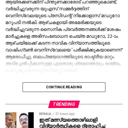
ആയിരക്കണക്കിന് പിന്തുണക്കാരോട് പറഞ്ഞുകൊണ്ട്,
വര്‍ദ്ധിച്ചുവരുന്ന യുഎസ് സമ്മര്‍ദ്ദത്തിന്
വെനിസ്വേലയുടെ പ്രസിഡന്റ് നിക്കോളാസ് മഡുറോ
മറുപടി നല്‍കി. ആഴ്ചകളായി അമേരിക്കയുടെ
വര്‍ദ്ധിച്ചുവരുന്ന സൈനിക പ്രവര്‍ത്തനങ്ങള്‍ക്ക് ശേഷം
മാര്‍ച്ചുകളെ അഭിസംബോധന ചെയ്ത മഡുറോ, 22-ാം
ആഴ്ചയിലേക്ക് കടന്ന നാവിക വിന്യാസത്തിലൂടെ
വാഷിംഗ്ടണ്‍ വെനിസ്വേലയെ ‘പരീക്ഷിക്കുകയാണെന്ന്’
ആരോപിച്ചു. ബലപ്രയോഗത്തിലൂടെ രാഷ്ട്രീയ മാറ്റം
അടിച്ചേല്‍പ്പിക്കാനുള്ള ഏതൊരു ശ്രമത്തെയും രാജ്യം
ചെറുക്കുമെന്ന് മുന്നറിയിപ്പ് നല്‍കി.
‘നമുക്ക് സമാധാനം വേണം, പക്ഷേ പരമാധികാരം,
CONTINUE READING
സമത്വം, സ്വാതന്ത്ര്യം എന്നിവയുള്ള സമാധാനം!
അടിമയുടെ സമാധാനമോ കോളനികളുടെ
സമാധാനമോ നമുക്ക് വേണ്ട!’ വെനിസ്വേലന്‍
TRENDING
ജനതയോട് ‘സമ്പൂര്‍ണ വിശ്വസ്തത’
KERALA
21 hours ago
പ്രതിജ്ഞയെടുക്കുന്നതിന് മുമ്പ് അദ്ദേഹം
ഇത് മത്സ്യത്തൊഴിലാളി
ജനക്കൂട്ടത്തോട് പറഞ്ഞു. കഴിഞ്ഞ മാസം ഒരു അപൂര്‍വ
വിദ്യാര്‍ത്ഥികളെ ദ്രോഹിച്ച