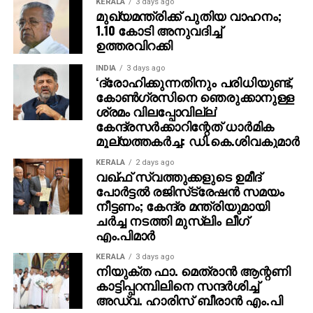
KERALA
3 days ago
അന്തിമ റിപ്പോര്‍ട്ടുകള്‍ വൈറ്റ് ഹൗസ് സ്ഥിരീകരിച്ചിട്ടില്ല,
മുഖ്യമന്ത്രിക്ക് പുതിയ വാഹനം;
നിഷേധിക്കുന്നില്ല, പക്ഷേ ട്രംപ് സൈനിക സമ്മര്‍ദ്ദം
1.10 കോടി അനുവദിച്ച്
ശക്തമാക്കിയിട്ടുണ്ട്. കരീബിയന്‍ മേഖലയില്‍ യുഎസ്
ഉത്തരവിറക്കി
നാവികസേനയുടെ വിപുലമായ സന്നാഹം
INDIA
3 days ago
തുടരുകയാണ്, വ്യോമാതിര്‍ത്തി മുന്നറിയിപ്പുകള്‍
‘ദ്രോഹിക്കുന്നതിനും പരിധിയുണ്ട്,
നല്‍കിയിട്ടുണ്ട്, മയക്കുമരുന്ന് കൊണ്ടുപോകുന്ന
കോണ്‍ഗ്രസിനെ ഞെരുക്കാനുള്ള
ബോട്ടുകള്‍ ആക്രമിക്കപ്പെട്ടിട്ടുണ്ട്, ഇവ വാഷിംഗ്ടണില്‍
ശ്രമം വിലപ്പോവില്ല’
ഉഭയകക്ഷി പരിശോധനയ്ക്ക് വിധേയമായിട്ടുണ്ട്.
കേന്ദ്രസര്‍ക്കാറിന്റേത് ധാര്‍മിക
മൂല്യത്തകര്‍ച്ച: ഡി.കെ.ശിവകുമാര്‍
മഡുറോയുടെ സര്‍ക്കാരുമായി ബന്ധപ്പെട്ട മയക്കുമരുന്ന്
ശൃംഖലകളെ ലക്ഷ്യം വച്ചാണ് ഈ ആക്രമണങ്ങള്‍
KERALA
2 days ago
നടത്തിയതെന്ന് യുഎസ് അവകാശപ്പെടുന്നു.
വഖ്ഫ് സ്വത്തുക്കളുടെ ഉമീദ്
പോര്‍ട്ടല്‍ രജിസ്‌ട്രേഷന്‍ സമയം
വെനിസ്വേലയെക്കുറിച്ച് ചര്‍ച്ച ചെയ്യാന്‍ ട്രംപ്
നീട്ടണം; കേന്ദ്ര മന്ത്രിയുമായി
ദേശീയ സുരക്ഷാ ഉദ്യോഗസ്ഥരെ കാണുമെന്ന് വൈറ്റ്
ചര്‍ച്ച നടത്തി മുസ്‌ലിം ലീഗ്
ഹൗസ് പ്രസ് സെക്രട്ടറി കരോലിന്‍ ലീവിറ്റ്
എം.പിമാര്‍
സ്ഥിരീകരിച്ചു, എന്നാല്‍ ‘പ്രസിഡന്റിന്റെ
പരിഗണനയിലുള്ള ചില ഓപ്ഷനുകള്‍ മേശപ്പുറത്തുണ്ട്’
KERALA
3 days ago
നിയുക്ത ഫാ. മെത്രാന്‍ ആന്റണി
എന്ന് മാത്രം പറഞ്ഞുകൊണ്ട് അടിസ്ഥാന
കാട്ടിപ്പറമ്പിലിനെ സന്ദര്‍ശിച്ച്
ഓപ്ഷനുകള്‍ തള്ളിക്കളഞ്ഞില്ല.
അഡ്വ. ഹാരിസ് ബീരാന്‍ എം.പി
ഭരണമാറ്റം തേടാന്‍ വാഷിംഗ്ടണ്‍ ശ്രമിക്കുന്നുവെന്ന്