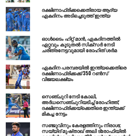
പിറകിലായിരുന്നു.
ദക്ഷിണാഫ്രിക്കക്കെതിരായ ആദ്യ
ലുക്കാക്കുവിന്റെ മികവില്‍ സംശയങ്ങളില്ലെന്നും
ഏകദിനം അടിച്ചെടുത്ത് ഇന്ത്യ
അവസരവാദിയായ അദ്ദേഹത്തില്‍ നിന്നും ടീം കൂടുതല്‍
ഗോളുകള്‍ പ്രതീക്ഷിക്കുന്നതായും മാഞ്ചസ്റ്റര്‍
യുനൈറ്റഡ് പരിശീലകന്‍ മോറിഞ്ഞോ പറഞ്ഞു.
ഓള്‍ടൈം ഹിറ്റ് മാന്‍, ഏകദിനത്തില്‍
അമേരിക്കന്‍ പര്യടനത്തിലൂടെ ടീമിന് ലഭിച്ചിരിക്കുന്നത്
ഏറ്റവും കൂടുതല്‍ സിക്‌സര്‍ നേടി
ചരിത്രനേട്ടവുമായി രോഹിത് ശര്‍മ
പുതിയ സീസണെ നേരിടാനുള്ള ഊര്‍ജ്ജമാണെന്നും
അദ്ദേഹം പറഞ്ഞു.
ഏകദിന പരമ്പരയില്‍ ഇന്ത്യക്കെതിരെ
ദക്ഷിണാഫ്രിക്കക്ക് 350 റണ്‍സ്
RELATED TOPICS:
SPORTS
വിജയലക്ഷ്യം
UP NEXT
ഗോരക്ഷക ഗുണ്ടകള്‍ക്കെതിരെ
സെഞ്ചുറി നേടി കോലി,
നടപടിഎടുക്കേണ്ടത് സംസ്ഥാനങ്ങളെന്ന് കേന്ദ്രം
അര്‍ധസെഞ്ചുറിയടിച്ച് രോഹിത്ത്;
ദക്ഷിണാഫ്രിക്കയ്‌ക്കെതിരെ ഇന്ത്യക്ക്
DON'T MISS
ബോള്‍ട്ട് അങ്ങനെ ചെയ്യുമോ
മികച്ച നേട്ടം
സഞ്ജുവിനും കേരളത്തിനും നിരാശ;
സയ്യിദ് മുഷ്താഖ് അലി ട്രോഫിയില്‍