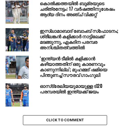
കൊല്‍ക്കത്തയില്‍ ബുമ്രയുടെ
വിജയതീരമണച്ചു.
ചരിത്രനേട്ടം: 17 വര്‍ഷത്തിനുശേഷം
ആദ്യ ദിനം അഞ്ച് വിക്കറ്റ്
RELATED TOPICS:
CRICKET
DELHI CAPITALS
IPL 2025
ഇസ്ലാമാബാദ് ബോംബ് സ്‌ഫോടനം;
UP NEXT
ശ്രീലങ്കന്‍ കളിക്കാര്‍ നാട്ടിലേക്ക്
ഏവരും ഉറ്റുനോക്കുന്ന ലാറ്റിനാമേരിക്കന്‍
മടങ്ങുന്നു, ഏകദിന പരമ്പര
ക്ലാസിക് പോരാട്ടം നാളെ
അനിശ്ചിതത്വത്തില്‍
DON'T MISS
കന്നി ഐപിഎല്‍ മത്സരത്തില്‍ താരമായി
‘ഇന്ത്യന്‍ ടീമില്‍ കളിക്കാന്‍
കഴിയാത്തതിന് ഒരു കാരണവും
മുംബൈയുടെ മലയാളി പയ്യന്‍ വിഘ്‌നേഷ്
കാണുന്നില്ല’; മുഹമ്മദ് ഷമിയെ
പിന്തുണച്ച് സൗരവ് ഗാംഗുലി
ഓസ്‌ട്രേലിയയുമായുള്ള ടി20
പരമ്പരയില്‍ ഇന്ത്യക്ക് ജയം
CLICK TO COMMENT