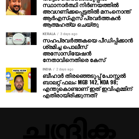
141 റണ്‍സിന് തോല്‍പ്പിച്ചതിന് ശേഷമുള്ള സെലക്ഷന്‍
സ്ഥാനാര്‍ത്ഥി നിര്‍ണയത്തില്‍
വിവാദത്തെക്കുറിച്ച് സംസാരിക്കവെ ഷമി
അവഗണിക്കപ്പെട്ടതില്‍ മനംനൊന്ത്
ആര്‍എസ്എസ് പ്രവര്‍ത്തകന്‍
മാധ്യമപ്രവര്‍ത്തകരോട് പറഞ്ഞു, ”അതെ, ഈ
ആത്മഹത്യ ചെയ്തു
ചോദ്യം വരുമെന്ന് എനിക്കറിയാമായിരുന്നു,
എന്തായാലും ഞാന്‍ എപ്പോഴും വിവാദത്തിലാണ്.
KERALA
3 days ago
സഹപ്രവര്‍ത്തകയെ പീഡിപ്പിക്കാന്‍
നിങ്ങള്‍ എന്നെ വില്ലനാക്കിയിരിക്കുന്നു! മറ്റെന്താണ്
ശ്രമിച്ച പൊലീസ്
ഞാന്‍ പറയുക? ഇന്നത്തെ ലോകത്ത്, സോഷ്യല്‍
അസോസിയേഷന്‍
മീഡിയ വളച്ചൊടിക്കുന്നു. എനിക്ക് വിശ്രമം
നേതാവിനെതിരെ കേസ്
നല്‍കുന്നതാണ് എന്റെ ജോലി. ബംഗാളിനായി ഞാന്‍
കളിക്കുന്ന ഓരോ മത്സരവും എനിക്ക് ഒരു ഓര്‍മ്മയാണ്.
INDIA
2 days ago
ബീഹാർ തിരഞ്ഞെടുപ്പ് പോസ്റ്റൽ
ബാലറ്റ് ഫലം: MGB 142, NDA 98;
എന്തുകൊണ്ടാണ് ഇത് ഇവിഎമ്മിന്
എതിരായിരിക്കുന്നത്?