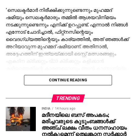
‘സെലക്ടര്‍മാര്‍ നിരീക്ഷിക്കുന്നുണ്ടെന്നും മുഹമ്മദ്
ഷമിയും സെലക്ടര്‍മാരും തമ്മില്‍ ആശയവിനിമയം
നടക്കുന്നുണ്ടെന്നും എനിക്ക് ഉറപ്പുണ്ട്. എന്നാല്‍ നിങ്ങള്‍
എന്നോട് ചോദിച്ചാല്‍, ഫിറ്റ്നസിന്റെയും
വൈദഗ്ധ്യത്തിന്റെയും കാര്യത്തില്‍, അത് ഞങ്ങള്‍ക്ക്
അറിയാവുന്ന മുഹമ്മദ് ഷമിയാണ്. അതിനാല്‍,
അദ്ദേഹത്തിന് ഇന്ത്യയ്ക്കായി ടെസ്റ്റ് മത്സരങ്ങളും
ഏകദിന ക്രിക്കറ്റും ടി20 ക്രിക്കറ്റും കളിക്കാന്‍
കഴിയാത്തതിന്റെ കാരണമൊന്നും ഞാന്‍ കാണുന്നില്ല.
കാരണം ആ കഴിവ് വളരെ വലുതാണ്.
CONTINUE READING
മാര്‍ച്ചില്‍ നടന്ന ചാമ്പ്യന്‍സ് ട്രോഫിക്ക് ശേഷം ഷമി
ഇന്ത്യക്കായി കളിച്ചിട്ടില്ല, ഈ വെള്ളിയാഴ്ച ഈഡന്‍
TRENDING
ഗാര്‍ഡന്‍സിലെ ആദ്യ ടെസ്റ്റോടെ
INDIA
14 hours ago
ആരംഭിക്കാനിരിക്കുന്ന ദക്ഷിണാഫ്രിക്കന്‍ പരമ്പരയില്‍
മദീനയിലെ ബസ് അപകടം;
സീമറെ തിരഞ്ഞെടുത്തില്ല. വെസ്റ്റ്
മരിച്ചവരുടെ കുടുംബങ്ങള്‍ക്ക്
ഇന്‍ഡീസിനെതിരായ ടെസ്റ്റ് പരമ്പരയിലും ഷമിയെ
അഞ്ച് ലക്ഷം വീതം ധനസഹായം
അവഗണിച്ചിരുന്നു, അതിനുശേഷം താന്‍ കളിക്കാന്‍
നല്‍കുമെന്ന് തെലങ്കാന സര്‍ക്കാര്‍