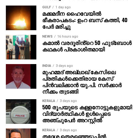
യോഗ്യനാണെന്ന് 35-കാരന്‍ പ്രസ്താവിച്ചിരുന്നു.
GULF
1 day ago
2023ല്‍ ഓസ്ട്രേലിയയ്ക്കെതിരെ നടന്ന ലോക ടെസ്റ്റ്
മക്കമദീന ഹൈവേയില്‍
ചാമ്പ്യന്‍ഷിപ്പ് ഫൈനലിലാണ് ഷമി അവസാനമായി
ഭീകരാപകടം: ഉംറ ബസ് കത്തി, 40
പേര്‍ മരിച്ചു
ഇന്ത്യക്കായി ഒരു ടെസ്റ്റ് മത്സരം കളിച്ചത്.
NEWS
16 hours ago
ത്രിപുരയ്ക്കെതിരെ വിക്കറ്റ് വീഴ്ത്തുന്നതിന് മുമ്പ്
കമാൽ വരദൂരിൻ്റെ 50 ഫുട്ബോൾ
ബംഗാളിനെ അവരുടെ ആദ്യ രണ്ട് രഞ്ജി ട്രോഫി
കഥകൾ പ്രകാശിതമായി
മത്സരങ്ങളില്‍ തുടര്‍ച്ചയായി വിജയിക്കാന്‍
സഹായിക്കുന്നതിന് അദ്ദേഹം ഇതുവരെ 15 വിക്കറ്റുകള്‍
INDIA
3 days ago
നേടിയിട്ടുണ്ട്. ഈ സീസണില്‍ മൂന്ന് മത്സരങ്ങളില്‍ നിന്ന്
മുഹമ്മദ് അഖ്‌ലാഖ് കേസിലെ
91 ഓവര്‍ എറിഞ്ഞു.
പ്രതികള്‍ക്കെതിരായ കേസ്
പിന്‍വലിക്കാന്‍ യു.പി. സര്‍ക്കാര്‍
2023 ലോകകപ്പിന് ശേഷം വെറ്ററന്‍ പേസര്‍ കണങ്കാലിന്
നീക്കം തുടങ്ങി
ശസ്ത്രക്രിയയ്ക്ക് വിധേയനായി, അവിടെ 10.70
KERALA
3 days ago
ശരാശരിയില്‍ 24 സ്‌കാല്‍പ്പുകളുമായി ടൂര്‍ണമെന്റിലെ
500 രൂപയുടെ കള്ളനോട്ടുകളുമായി
മുന്‍നിര വിക്കറ്റ് വേട്ടക്കാരനായി അദ്ദേഹം ഫിനിഷ്
വിദ്യാര്‍ത്ഥികള്‍ ഉള്‍പ്പെടെ
അഞ്ചുപേര്‍ അറസ്റ്റില്‍
ചെയ്തു.
KERALA
3 days ago
കഴിഞ്ഞയാഴ്ച, സെലക്ഷന്‍ വിവാദത്തില്‍ ബംഗാളിനെ
തദ്ദേശ തെരഞ്ഞെടുപ്പില്‍