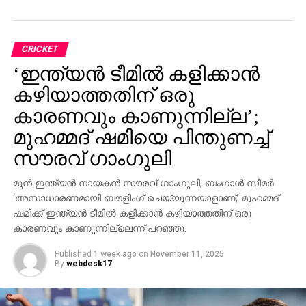
ഫോര്‍മാറ്റുകളില്‍ നിന്ന് വിരമിച്ചതിനാല്‍, മാച്ച് ഫിറ്റ്
ആകാന്‍ അവര്‍ ആഭ്യന്തര സജ്ജീകരണത്തിന്റെ
ഭാഗമാകണം,’ ബിസിസിഐ വൃത്തങ്ങള്‍ പറഞ്ഞു.
CRICKET
‘ഇന്ത്യന്‍ ടീമില്‍ കളിക്കാന്‍
നവംബര്‍ 26 മുതല്‍ ആരംഭിക്കുന്ന സയ്യിദ് മുഷ്താഖ്
അലി ടി20 ടൂര്‍ണമെന്റിനും രോഹിത് അനുമതി
കഴിയാത്തതിന് ഒരു
നല്‍കിയിട്ടുണ്ട്.
കാരണവും കാണുന്നില്ല’;
ദേശീയ ടീമുമായി ബന്ധമില്ലാത്തപ്പോള്‍ ആഭ്യന്തര
മുഹമ്മദ് ഷമിയെ പിന്തുണച്ച്
മത്സരങ്ങള്‍ക്ക് തങ്ങളെത്തന്നെ ലഭ്യമാക്കണമെന്ന്
സൗരവ് ഗാംഗുലി
ഇന്ത്യന്‍ ടീമിന്റെ മുഖ്യ പരിശീലകന്‍ ഗൗതം ഗംഭീര്‍
അടുത്തിടെ ഇന്ത്യന്‍ കളിക്കാരോട്
മുന്‍ ഇന്ത്യന്‍ നായകന്‍ സൗരവ് ഗാംഗുലി, ബംഗാള്‍ സീമര്‍
ആവശ്യപ്പെട്ടിരുന്നു.
‘അസാധാരണമായി ബൗളിംഗ് ചെയ്യുന്നയാളാണ്,’ മുഹമ്മദ്
ഷമിക്ക് ഇന്ത്യന്‍ ടീമില്‍ കളിക്കാന്‍ കഴിയാത്തതിന് ഒരു
ഓസ്ട്രേലിയയ്ക്കെതിരായ അവരുടെ അവസാന
കാരണവും കാണുന്നില്ലെന്ന് പറഞ്ഞു.
ഏകദിന പരമ്പരയില്‍ രോഹിത് ശര്‍മ്മ സെഞ്ച്വറി,
Published
1 week ago
on
November 11, 2025
അമ്പത് സ്‌കോര്‍ ചെയ്യുകയും പ്ലെയര്‍ ഓഫ് ദ
By
webdesk17
മാച്ചായി തിരഞ്ഞെടുക്കപ്പെടുകയും ചെയ്തു.
മറുവശത്ത്, മൂന്നാമത്തെയും അവസാനത്തെയും