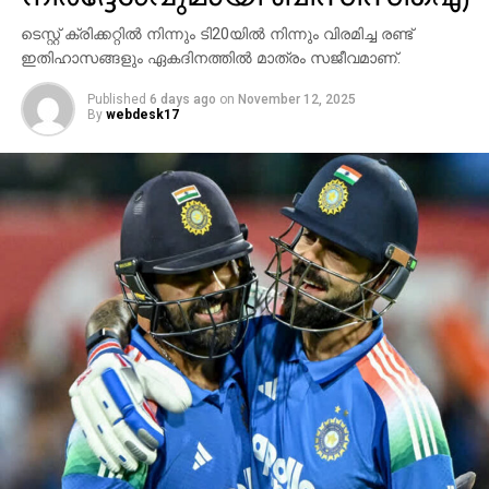
അശ്വിനുമാണ് ബുമ്രയുടെ മുന്നിലുള്ളവര്‍.
ടെസ്റ്റ് ക്രിക്കറ്റില്‍ നിന്നും ടി20യില്‍ നിന്നും വിരമിച്ച രണ്ട്
ഇതിഹാസങ്ങളും ഏകദിനത്തില്‍ മാത്രം സജീവമാണ്.
Published
6 days ago
on
November 12, 2025
By
webdesk17