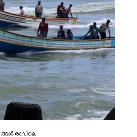
ളങ്ങൾ രാവിലെ