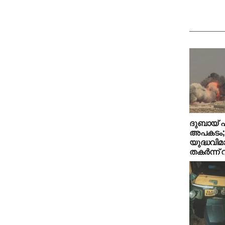
ദുബായ് 
അപകടം; ഇ
യുദ്ധവി
തകര്‍ന്ന്