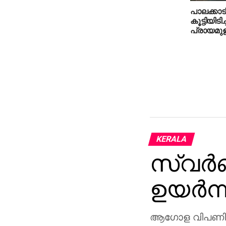
പാലക്കാട
കൂട്ടിയിട
പ്രായമുള്
KERALA
സ്വര്
ഉയര്‍ന്
ആഗോള വിപണിയില്