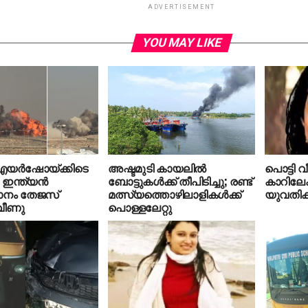
ADVERTISEMENT
YOU MAY LIKE
എയര്‍ഷോയ്ക്കിടെ
അഷ്ടമുടി കായലില്‍
പൊട്ടി വ
ന്ത്യന്‍
ബോട്ടുകള്‍ക്ക് തീപിടിച്ചു; രണ്ട്
കാറിലേക
മാനം തേജസ്
മത്സ്യത്തൊഴിലാളികള്‍ക്ക്
യുവതിക്
 വീണു
പൊള്ളലേറ്റു