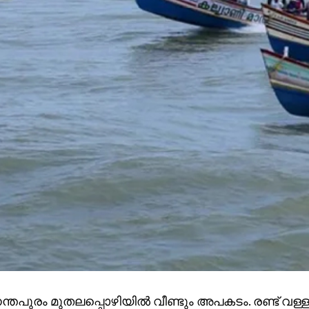
്തപുരം മുതലപ്പൊഴിയിൽ വീണ്ടും അപകടം. രണ്ട് വള്