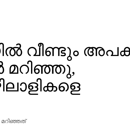
ിൽ വീണ്ടും അപക
ൾ മറിഞ്ഞു,
ഴിലാളികളെ
മറിഞ്ഞത്