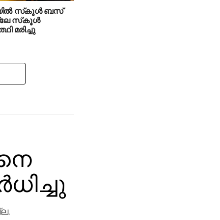
ില്‍ സ്‌കൂള്‍ ബസ്
ലേ സ്‌കൂള്‍
ത്ഥി മരിച്ചു
തനെ
‍ധിച്ചു
ല.