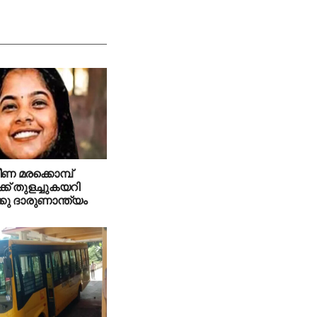
ീണ മരക്കൊമ്പ്
്ക് തുളച്ചുകയറി
കു ദാരുണാന്ത്യം