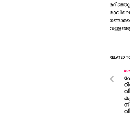
മറിഞ്ഞു
രാവിലെ
രണ്ടാമത
വള്ളങ്ങ
RELATED T
DON
ഹേമ
റി
വി
കു
ന
വ