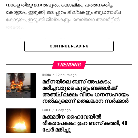
നാളെ തിരുവനന്തപുരം, കൊല്ലം, പത്തനംതിട്ട,
കോട്ടയം, ഇടുക്കി, മലപ്പുറം ജില്ലകളും ബുധനാഴ്ച
കോട്ടയം, ഇടുക്കി ജില്ലകളും യെല്ലോ അലര്‍ട്ടില്‍
തുടരും.
ശബരിമല മകരവിളക്ക് തീര്‍ത്ഥാടനം പുരോഗമിക്കുന്ന
CONTINUE READING
സാഹചര്യത്തില്‍ സന്നിധാനം, പമ്പ, നിലക്കല്‍
പ്രദേശങ്ങളില്‍ ബുധനാഴ്ച വരെ ഇടിമിന്നലോട് കൂടിയ
മഴയ്ക്കുള്ള സാധ്യതയെ കുറിച്ച് കാലാവസ്ഥ വകുപ്പ്
TRENDING
പ്രത്യേക മുന്നറിയിപ്പ് നല്‍കിയിട്ടുണ്ട്.
INDIA
12 hours ago
മദീനയിലെ ബസ് അപകടം;
തീര്‍ത്ഥാടകര്‍ മുന്‍കരുതലുകള്‍ സ്വീകരിക്കണമെന്ന്
മരിച്ചവരുടെ കുടുംബങ്ങള്‍ക്ക്
അധികൃതര്‍ അറിയിച്ചു.
അഞ്ച് ലക്ഷം വീതം ധനസഹായം
നല്‍കുമെന്ന് തെലങ്കാന സര്‍ക്കാര്‍
GULF
1 day ago
മക്കമദീന ഹൈവേയില്‍
ഭീകരാപകടം: ഉംറ ബസ് കത്തി, 40
പേര്‍ മരിച്ചു