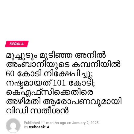
KERALA
മുച്ചൂടും മുടിഞ്ഞ അനില്‍
അംബാനിയുടെ കമ്പനിയില്‍
60 കോടി നിക്ഷേപിച്ചു;
നഷ്ടമായത് 101 കോടി;
കെഎഫ്‌സിക്കെതിരെ
അഴിമതി ആരോപണവുമായി
വിഡി സതീശന്‍
Published
11 months ago
on
January 2, 2025
By
webdesk14