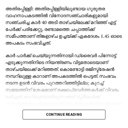
ചെയ്തപ്പോള്‍ 7.09 കോടി രൂപ ലഭിച്ചിട്ടുള്ളതായി 2020-
അതിരപ്പിള്ളി: അതിരപ്പിള്ളിയിലുണ്ടായ ഗുരുതര
21 ലെ വാര്‍ഷിക റിപ്പോര്‍ട്ടില്‍ രേഖപ്പെടുത്തിയിട്ടുണ്ട്. ഈ
വാഹനാപകടത്തില്‍ വിനോദസഞ്ചാരികളുമായി
നിക്ഷേപത്തില്‍ പലിശയുള്‍പ്പെടെ 101 കോടി രൂപ
സഞ്ചരിച്ച കാര്‍ 40 അടി താഴ്ചയിലേക്ക് മറിഞ്ഞ് എട്ട്
നഷ്ടപ്പെട്ടു എന്നാണ് കണക്ക്. എന്നാല്‍ സര്‍ക്കാര്‍
പേര്‍ക്ക് പരിക്കേറ്റു. രണ്ടാമത്തെ ചപ്പാത്തിക്ക്
ഇക്കാര്യത്തില്‍ നാളിതുവരെ യാതൊരു നടപടിയും
സമീപത്താണ് തിങ്കളാഴ്ച ഉച്ചയ്ക്ക് ഏകദേശം 1.45 ഓടെ
സ്വീകരിച്ചില്ല. കെ.എഫ്.സിയിലെ ഇടത് സംഘടനാ
അപകടം സംഭവിച്ചത്.
നേതാക്കളും മാനേജ്‌മെന്റും സര്‍ക്കാറിന്റെ
ഒത്താശയോടെ നടത്തിയ വന്‍ കൊള്ളയാണ് ഇതെന്ന്
കാര്‍ പാര്‍ക്ക് ചെയ്യുന്നതിനായി ഡ്രൈവര്‍ പിന്നോട്ട്
പ്രതിപക്ഷ നേതാവ് ആരോപിച്ചു.
എടുക്കുന്നതിനിടെ നിയന്ത്രണം വിട്ടതോടെയാണ്
താഴ്ചയിലേക്ക് മറിഞ്ഞത്. കൊണ്ടോട്ടി രജിസ്ട്രേഷന്‍
നമ്പറിലുള്ള കാറാണ് അപകടത്തില്‍ പെട്ടത്. സംഭവം
RELATED TOPICS:
CPM
KERALA
KFC
UDF
VD SATHEEESHAN
നടന്ന ഉടന്‍ വിവരം പുറത്തറിഞ്ഞിട്ടില്ല; കുറച്ച്
സമയത്തിന് ശേഷമാണ് രക്ഷാപ്രവര്‍ത്തകര്‍ക്ക് വിവരം
UP NEXT
ലഭിച്ചത്. കാറിലുണ്ടായിരുന്ന രണ്ട് സ്ത്രീകള്‍ക്ക്
മൊബൈല്‍ ഫോണ്‍ വഴി തട്ടിപ്പ്: 15 അംഗ
സംഘത്തെ അജ്മാന്‍ പൊലീസ് അറസ്റ്റ് ചെയ്തു
ഗുരുതരമായ പരിക്കുകളാണ് സംഭവിച്ചതെന്ന് ലഭ്യമായ
വിവരങ്ങള്‍ വ്യക്തമാക്കുന്നു.
DON'T MISS
CONTINUE READING
കണ്ണൂരിലെ സ്‌കൂള്‍ ബസ് അപകടം:
ഡ്രൈവര്‍ക്കെതിരെ മനപ്പൂര്‍വമല്ലാത്ത