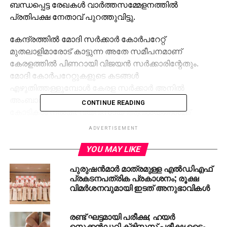
ബന്ധപ്പെട്ട രേഖകള്‍ വാര്‍ത്തസമ്മേളനത്തില്‍
പ്രതിപക്ഷ നേതാവ് പുറത്തുവിട്ടു.
കേന്ദ്രത്തില്‍ മോദി സര്‍ക്കാര്‍ കോര്‍പറേറ്റ്
മുതലാളിമാരോട് കാട്ടുന്ന അതേ സമീപനമാണ്
കേരളത്തില്‍ പിണറായി വിജയന്‍ സര്‍ക്കാരിന്റേതും.
മോദി കോര്‍പറേറ്റുകളുടെ കടങ്ങള്‍
എഴുതിത്തള്ളുമ്പോള്‍ കേരള സര്‍ക്കാര്‍ അനില്‍
അംബാനിയുടെ മുങ്ങാന്‍ പോകുന്ന കമ്പനിക്ക്
CONTINUE READING
കോടികള്‍ നല്‍കി. വ്യവസായ ആവശ്യങ്ങള്‍ക്ക്
വായ്പ നല്‍കുക എന്നതാണ് കെ.എഫ്.സിയുടെ
ADVERTISEMENT
പ്രധാന ഉദ്ദേശ്യം. സംസ്ഥാനത്തെ
വ്യവസായങ്ങള്‍ക്ക് വായ്പകള്‍ നല്‍കാന്‍ രൂപീകരിച്ച
YOU MAY LIKE
സ്ഥാപനം 2018 ഏപ്രില്‍ 26ന് അനില്‍ അംബാനിയുടെ
പുരുഷന്‍മാര്‍ മാത്രമുള്ള എല്‍ഡിഎഫ്
റിലയന്‍സ് കൊമേഴ്‌സ്യല്‍ ഫിനാന്‍സ് ലിമിറ്റഡ് എന്ന
പ്രകടനപത്രിക പ്രകാശനം; രൂക്ഷ
സ്ഥാപനത്തില്‍ 60.80 കോടി രൂപ നിക്ഷേപിച്ചുവെന്ന്
വിമര്‍ശനവുമായി ഇടത് അനുഭാവികൾ
പ്രതിപക്ഷ നേതാവ് പറഞ്ഞു.
രണ്ട് ഘട്ടമായി പരീക്ഷ; ഹയര്‍
2018 ഏപ്രില്‍ 19ന് നടന്ന കെ.എഫ്.സിയുടെ
സെക്കന്‍ഡറി ക്രിസ്മസ് പരീക്ഷ ടൈം