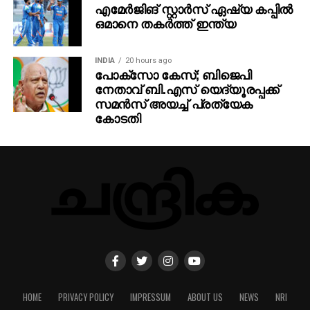
എമേര്‍ജിങ് സ്റ്റാര്‍സ് ഏഷ്യ കപ്പില്‍
ഒമാനെ തകര്‍ത്ത് ഇന്ത്യ
INDIA
20 hours ago
പോക്‌സോ കേസ്; ബിജെപി
നേതാവ് ബി.എസ് യെദ്യൂരപ്പക്ക്
സമന്‍സ് അയച്ച് പ്രത്യേക
കോടതി
HOME
PRIVACY POLICY
IMPRESSUM
ABOUT US
NEWS
NRI