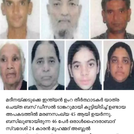
കൈകാര്യം ചെയ്യാന്‍ ശേഷിയുള്ള അഭ്യസ്ത
വിദ്യരാണ് പലപ്പോഴും മൊബൈല്‍ ഫോണിലൂടെ
ഇരകളെ വിളിക്കുകയും പണം തട്ടിയെടുക്കുകയും
ചെയ്യുന്നത്. കേരളത്തിലും വ്യത്യസ്ത തരത്തിലായി
ഓണ്‍തട്ടിപ്പിലൂടെ ലക്ഷങ്ങള്‍ നഷ്ടപ്പെട്ട നിരവധി പേരുണ്ട്.
RELATED TOPICS:
ARREST
GULF NEWS
ONLINE FRAUD
UP NEXT
കൊല്ലത്ത് കാര്‍ കത്തി ഒരാള്‍ മരിച്ചു
DON'T MISS
മുച്ചൂടും മുടിഞ്ഞ അനില്‍ അംബാനിയുടെ
കമ്പനിയില്‍ 60 കോടി നിക്ഷേപിച്ചു; നഷ്ടമായത് 101
മദീനയ്ക്കടുക്കെ ഇന്ത്യന്‍ ഉംറ തീര്‍ത്ഥാടകര്‍ യാത്ര
കോടി; കെഎഫ്‌സിക്കെതിരെ അഴിമതി
ചെയ്ത ബസ് ഡീസല്‍ ടാങ്കറുമായി കൂട്ടിയിടിച്ച് ഉണ്ടായ
ആരോപണവുമായി വിഡി സതീശന്‍
അപകടത്തില്‍ മരണസംഖ്യ 45 ആയി ഉയര്‍ന്നു.
ബസിലുണ്ടായിരുന്ന 46 പേര്‍ ഒരാള്‍ഹൈദരാബാദ്
സ്വദേശി 24 കാരന്‍ മുഹമ്മദ് അബ്ദുല്‍