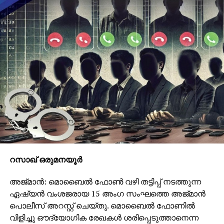
റസാഖ് ഒരുമനയൂര്‍
അജ്മാന്‍: മൊബൈല്‍ ഫോണ്‍ വഴി തട്ടിപ്പ് നടത്തുന്ന
ഏഷ്യന്‍ വംശജരായ 15 അംഗ സംഘത്തെ അജ്മാന്‍
പൊലീസ് അറസ്റ്റ് ചെയ്തു. മൊബൈല്‍ ഫോണില്‍
വിളിച്ചു ഔദ്യോഗിക രേഖകള്‍ ശരിപ്പെടുത്താനെന്ന