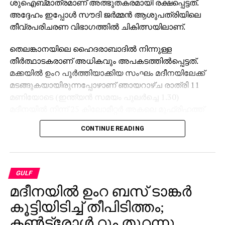
ശുഐബ്മാത്രമാണ് അത്ഭുതകരമായി രക്ഷപ്പെട്ടത്.
അദ്ദേഹം ഇപ്പോള്‍ സൗദി ജര്‍മ്മന്‍ ആശുപത്രിയിലെ
തീവ്രപരിചരണ വിഭാഗത്തില്‍ ചികിത്സയിലാണ്.
തെലങ്കാനയിലെ ഹൈദരാബാദില്‍ നിന്നുള്ള
തീര്‍ത്ഥാടകരാണ് അധികവും അപകടത്തില്‍പ്പെട്ടത്.
മക്കയില്‍ ഉംറ പൂര്‍ത്തിയാക്കിയ സംഘം മദീനയിലേക്ക്
മടങ്ങുകയായിരുന്നപ്പോഴാണ് ഞായറാഴ്ച രാത്രി 11
മണിയോടെ (ഇന്ത്യന്‍ സമയം പുലര്‍ച്ചെ 1.30)
മദീനയില്‍ നിന്ന് 25 കിലോമീറ്റര്‍ അകലെ മുഫ്രിഹത്ത്
പ്രദേശത്ത് അപകടം നടന്നത്.
CONTINUE READING
നവംബര്‍ 9ന് ഹൈദരാബാദില്‍ നിന്ന് പുറപ്പെട്ട 54 അംഗ
സംഘത്തില്‍ 46 പേര്‍ ബസില്‍
സഞ്ചരിക്കുമ്പോഴായിരുന്നു ദുരന്തം. മരിച്ചവരില്‍
GULF
കുറഞ്ഞത് 16 പേര്‍ ഹൈദരാബാദിലെ മല്ലേപ്പള്ളി-
മദീനയില്‍ ഉംറ ബസ് ടാങ്കര്‍
ബസാര്‍ഘട്ട് മേഖലയില്‍ നിന്നുള്ളവരാണെന്ന്
തെലങ്കാന ഐ.ടി മന്ത്രി ഡി. ശ്രീധര്‍ ബാബു
കൂട്ടിയിടിച്ച് തീപിടിത്തം;
വ്യക്തമാക്കി. മരിച്ചവരുടെ പേരുകളുടെ പട്ടിക
കണ്‍ട്രോള്‍ റൂം തുറന്നു