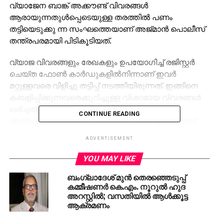
വ്യാജേന ബാങ്ക് അക്കൗണ്ട് വിവരങ്ങള്‍
ആരായുന്നതുള്‍പ്പെടെയുള്ള തരത്തില്‍ പണം
തട്ടിയെടുക്കു ന്ന സംഘത്തെയാണ് അജ്മാന്‍ പൊലീസ്
തന്ത്രപരമായി പിടികൂടിയത്.
വ്യാജ വിവരങ്ങളും രേഖകളും ഉപയോഗിച്ച് രജിസ്റ്റര്‍
ചെയ്ത ഫോണ്‍ കാര്‍ഡുകളില്‍നിന്നാണ് ഇവര്‍
മറ്റുള്ളവരെ വിളിച്ചു തട്ടിപ്പ് നടത്തിയിരുന്നത്. ഇങ്ങിനെ
കബളിപ്പിക്കുന്നവരെക്കുറിച്ചുള്ള വിശദമായ വിവരങ്ങള്‍
ലഭിച്ചതിന്റെ അടിസ്ഥാനത്തി ല്‍ നടത്തിയ
CONTINUE READING
അന്വേഷണത്തിലാണ് പ്രതികളെ പിടികൂടിയതെന്ന്
അജ്മാന്‍ പോലീസ് ക്രിമിനല്‍ ഇന്‍വെസ്റ്റി ഗേഷന്‍
ADVERTISEMENT
ഡിപ്പാര്‍ട്ട്‌മെന്റ് ഡയറക്ടര്‍ കേണല്‍ അഹമ്മദ് സഈദ്
അല്‍നുഐമി പറഞ്ഞു.
YOU MAY LIKE
ബംഗ്ലാദേശ് മുന്‍ തെരഞ്ഞെടുപ്പ്
തട്ടിപ്പിന് ഉപയോഗിച്ച 19 മൊബൈല്‍ ഫോണുകള്‍
കമ്മീഷണര്‍ കെ.എം. നൂറുല്‍ ഹുദ
പൊലീസ് പിടിച്ചെടുത്തു. പ്രതികള്‍ കുറ്റം
അറസ്റ്റില്‍; വസതിയില്‍ ആള്‍ക്കൂട്ട
സമ്മതിച്ചതായി പൊലീസ് പറഞ്ഞു. പ്രതികളെ
ആക്രമണം
പിടികൂടിയ പൊലീസ് സംഘത്തെ അദ്ദേഹം