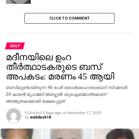
ആവര്‍ത്തിച്ചു പറഞ്ഞു.
രാജ്യത്തെ ജനങ്ങള്‍ക്ക് സുരക്ഷിതത്വം ഉറപ്പ്
CLICK TO COMMENT
വരുത്താന്‍ പൊലീസ് സദാജാഗരൂക രാണെന്നും
തട്ടിപ്പുകാര്‍ക്കെതിരെ കടുത്ത നിരീക്ഷണം
എപ്പോഴുമുണ്ടാകുമെന്നും അജ്മാന്‍ പൊലീസ്
വ്യക്തമാക്കി. വ്യാജഫോണ്‍ കോളിലൂടെ നിരവധി
GULF
പേര്‍ക്ക് പണം നഷ്ടപ്പെട്ടിട്ടുണ്ട്.
മദീനയിലെ ഉംറ
തീര്‍ത്ഥാടകരുടെ ബസ്
ഇത്തരം തട്ടിപ്പുകളെക്കുറിച്ച് പൊലീസ് നിരന്തരം
അപകടം: മരണം 45 ആയി
മുന്നറിയിപ്പ് നടത്തുന്നുണ്ടെങ്കിലും പലരും വീണ്ടും
തട്ടിപ്പില്‍ കുടുങ്ങിപ്പോകുന്നുണ്ട്. നറുക്കെടുപ്പില്‍
ബസിലുണ്ടായിരുന്ന 46 പേര്‍ ഒരാള്‍ഹൈദരാബാദ് സ്വദേശി
ഭാഗ്യശാലിയായി തെരഞ്ഞെടുക്കപ്പെട്ടിട്ടുണ്ടെന്ന
24 കാരന്‍ മുഹമ്മദ് അബ്ദുല്‍ ശുഐബ്മാത്രമാണ്
വ്യാജ സന്ദേശം നല്‍കിയും നേരത്തെ പണം
അത്ഭുതകരമായി രക്ഷപ്പെട്ടത്.
തട്ടിയെടുത്ത അനുഭവങ്ങള്‍ പലര്‍ക്കുമുണ്ടായിട്ടുണ്ട്.
Published
2 days ago
on
November 17, 2025
By
webdesk18
അന്താരാഷ്ട്ര തലത്തില്‍ ഓണ്‍ലൈന്‍ തട്ടിപ്പ് നടത്തുന്ന
സംഘത്തെ വിവിധ രാജ്യങ്ങളില്‍ പലപ്പോഴായി അറസ്റ്റ്
ചെയ്യപ്പെട്ടിട്ടുണ്ട്. ഇംഗ്ലീഷ്, അറബി ഭാഷകള്‍