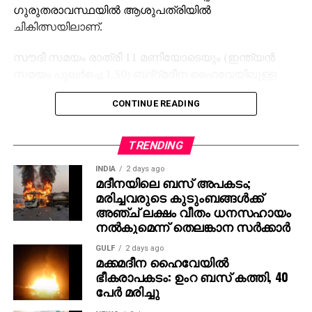
ഗുരുതരാവസ്ഥയില്‍ ആശുപത്രിയില്‍
ചികിത്സയിലാണ്.
സൗദി സമയം രാത്രി 11 മണിയോടെയും (ഇന്ത്യന്‍
സമയം പുലര്‍ച്ചെ 1.30) ബദ്‌റ്മദീന ഹൈവേയിലുള്ള
മുഫറഹാത്ത് പ്രദേശത്തുവച്ചായിരുന്നു അപകടം.
CONTINUE READING
ടാങ്കറുമായി കൂട്ടിയിടിച്ചതോടെ ബസ് തല്‍ക്ഷണം
തീപിടിക്കുകയായിരുന്നു. ഉംറ കമ്പനി അപകടം
സ്ഥിരീകരിച്ചിട്ടുണ്ട്.
TRENDING
INDIA
2 days ago
മദീനയിലെ ബസ് അപകടം;
മരിച്ചവരുടെ കുടുംബങ്ങള്‍ക്ക്
അഞ്ച് ലക്ഷം വീതം ധനസഹായം
നല്‍കുമെന്ന് തെലങ്കാന സര്‍ക്കാര്‍
GULF
2 days ago
മക്കമദീന ഹൈവേയില്‍
ഭീകരാപകടം: ഉംറ ബസ് കത്തി, 40
പേര്‍ മരിച്ചു