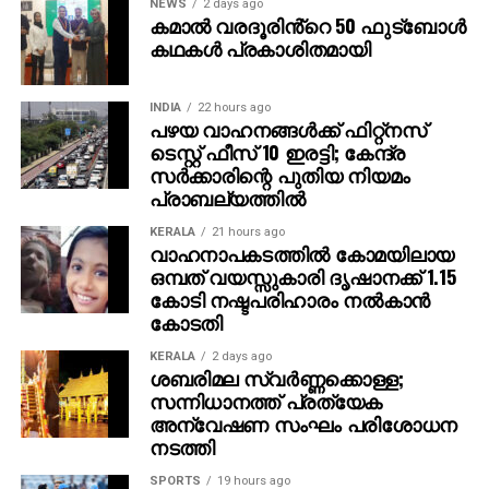
NEWS
2 days ago
കമാൽ വരദൂരിൻ്റെ 50 ഫുട്ബോൾ
കഥകൾ പ്രകാശിതമായി
INDIA
22 hours ago
പഴയ വാഹനങ്ങള്‍ക്ക് ഫിറ്റ്‌നസ്
ടെസ്റ്റ് ഫീസ് 10 ഇരട്ടി; കേന്ദ്ര
സര്‍ക്കാരിന്റെ പുതിയ നിയമം
പ്രാബല്യത്തില്‍
KERALA
21 hours ago
വാഹനാപകടത്തില്‍ കോമയിലായ
ഒമ്പത് വയസ്സുകാരി ദൃഷാനക്ക് 1.15
കോടി നഷ്ടപരിഹാരം നല്‍കാന്‍
കോടതി
KERALA
2 days ago
ശബരിമല സ്വര്‍ണ്ണക്കൊള്ള;
സന്നിധാനത്ത് പ്രത്യേക
അന്വേഷണ സംഘം പരിശോധന
നടത്തി
SPORTS
19 hours ago