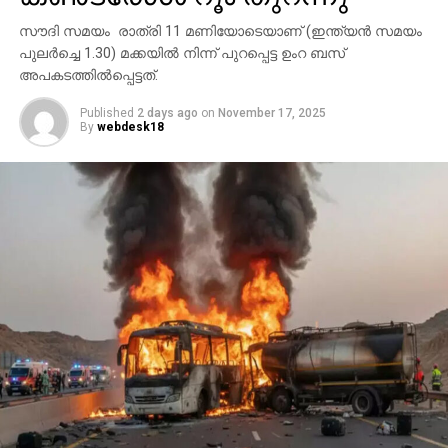
സര്‍ക്കാര്‍ ഔദ്യോഗികമായി പുറത്തുവിട്ടിട്ടുണ്ട്.
സൗദി സമയം രാത്രി 11 മണിയോടെയാണ് (ഇന്ത്യന്‍ സമയം
പുലര്‍ച്ചെ 1.30) മക്കയില്‍ നിന്ന് പുറപ്പെട്ട ഉംറ ബസ്
അപകടത്തില്‍പ്പെട്ടത്.
Published
2 days ago
on
November 17, 2025
By
webdesk18