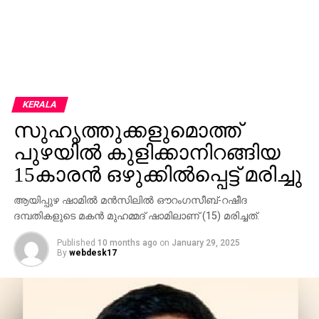
KERALA
സുഹൃത്തുക്കളുമൊത്ത്
പുഴയില്‍ കുളിക്കാനിറങ്ങിയ
15കാരന്‍ ഒഴുക്കില്‍പ്പെട്ട് മരിച്ചു
ആയിപ്പുഴ ഷാമില്‍ മന്‍സിലില്‍ ഔറംഗസീബ്-റഷീദ
ദമ്പതികളുടെ മകന്‍ മുഹമ്മദ് ഷാമിലാണ് (15) മരിച്ചത്.
Published
10 months ago
on
January 29, 2025
By
webdesk17