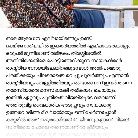
കാരണം ബില്ലില്‍ നേരത്തെത ന്നെ എതിര്‍പ്പു
പ്രകടിപ്പിച്ചിട്ടുള്ള സര്‍ക്കാറിലെ സഖ്യകക്ഷികള്‍ എന്തു
നിലപാട് സ്വീകരിക്കുമെന്നത് മോദിയുടെയും
കൂട്ടരുടെയും ചങ്കിടിപ്പ് വര്‍ധിപ്പിക്കുകതന്നെ ചെയ്യും.
എന്തായാലും മുന്‍കാലങ്ങളിലെ പോലെ
ദോശചുട്ടെടുക്കുന്നതു പോലെ നിയമം
താര ആരാധന എല്ലായിടത്തും ഉണ്ട്.
ബില്‍പാസാക്കിയെടുക്കാനുള്ള സാഹചര്യമല്ല
ദക്ഷിണേന്ത്യയില്‍ ഇക്കാര്യത്തില്‍ എല്ലാവരേക്കാളും
നിലവില്‍ സഭയിലുള്ളത് മറ്റാരെക്കാളും
ഒരുപടി മുന്നിലാണ് തമിഴകം. തിരശ്ശീലയില്‍
നന്നായറിയാവുന്നത് പ്രധാനമന്ത്രിക്കും ആഭ്യന്തര
അനീതിക്കെതിരെ പൊട്ടിത്തെറിക്കുന്ന നായകന്‍മാര്‍
മന്ത്രിമാര്‍ക്കുമെല്ലാമാണ്.
രാഷ്ട്രീയ ഗോദയിലേക്കിറങ്ങുമ്പോള്‍ അല്‍പമൊരു
പ്രതീക്ഷയും ചിലരൊക്കെ വെച്ചു പുലര്‍ത്തും. എന്നാല്‍
ഉത്തരാഖണ്ഡില്‍ ഏകീകൃത സിവില്‍ കോഡ്
രാഷ്ട്രീയവും വെള്ളിത്തിരയും രണ്ടാണെന്ന് ഇവര്‍ തന്നെ
(യു.സി.സി) നടപ്പിലാക്കിയതും ജനാധിപത്യത്തിനും
താമസിയാതെ മനസിലാക്കി തരികയും ചെയ്യും.
മതേതരത്വത്തിനും നേരെയുള്ള മറ്റൊരു
ഇതില്‍ ഏറ്റവും പുതിയത് വിജയിയുടെ വരവാണ്.
വെല്ലുവിളിയാണെന്ന് പറയാതിരിക്കാനാവില്ല.
അതിരുവിട്ട വൈകാരിക അടുപ്പവും നായകന്റെ
രാജ്യത്ത് യു.സി.സി നടപ്പിലാക്കുന്നതിന്റെ
ഉത്തരവാദിത്ത മില്ലായ്മയും ഒന്ന് ചേര്‍ന്നപ്പോള്‍
പരീക്ഷണമെന്ന നിലയിലാണ് ഉത്തരാഖണ്ഡ് യു.സി
കരൂരില്‍ അത് നഷ്ടമാക്കിയത് 41 ജീവനുകളാണ്. വിജയ്
.സിയെ കേന്ദ്ര സര്‍ക്കാര്‍ കാണുന്നത്. ഗോത്ര
സിനിമയെ പോലെ തന്നെയാണ് രാഷ്ട്രീയവും
വിഭാഗങ്ങളെ യു.സി.സിയില്‍ നിന്നും
കാണുന്നതെന്ന് കരൂര്‍ വ്യക്തമാക്കിത്തരുന്നു.