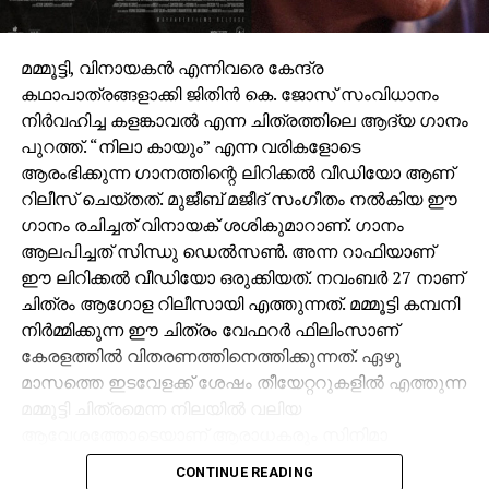
മമ്മൂട്ടി, വിനായകൻ എന്നിവരെ കേന്ദ്ര
കഥാപാത്രങ്ങളാക്കി ജിതിൻ കെ. ജോസ് സംവിധാനം
നിർവഹിച്ച കളങ്കാവൽ എന്ന ചിത്രത്തിലെ ആദ്യ ഗാനം
പുറത്ത്. “നിലാ കായും” എന്ന വരികളോടെ
ആരംഭിക്കുന്ന ഗാനത്തിന്റെ ലിറിക്കൽ വീഡിയോ ആണ്
റിലീസ് ചെയ്തത്. മുജീബ് മജീദ് സംഗീതം നൽകിയ ഈ
ഗാനം രചിച്ചത് വിനായക് ശശികുമാറാണ്. ഗാനം
ആലപിച്ചത് സിന്ധു ഡെൽസൺ. അന്ന റാഫിയാണ്
ഈ ലിറിക്കൽ വീഡിയോ ഒരുക്കിയത്. നവംബർ 27 നാണ്
ചിത്രം ആഗോള റിലീസായി എത്തുന്നത്. മമ്മൂട്ടി കമ്പനി
നിർമ്മിക്കുന്ന ഈ ചിത്രം വേഫറർ ഫിലിംസാണ്
കേരളത്തിൽ വിതരണത്തിനെത്തിക്കുന്നത്. ഏഴു
മാസത്തെ ഇടവേളക്ക് ശേഷം തീയേറ്ററുകളിൽ എത്തുന്ന
മമ്മൂട്ടി ചിത്രമെന്ന നിലയിൽ വലിയ
ആവേശത്തോടെയാണ് ആരാധകരും സിനിമാ
പ്രേമികളും കളങ്കാവൽ കാത്തിരിക്കുന്നത്. ജിഷ്ണു
CONTINUE READING
ശ്രീകുമാറും ജിതിൻ കെ ജോസും ചേർന്ന് തിരക്കഥ