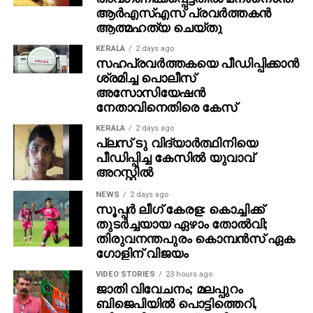
ആര്‍എസ്എസ് പ്രവര്‍ത്തകന്‍
ഒരിടവേളക്ക് ശേഷം മമ്മൂട്ടിയെ ബിഗ് സ്‌ക്രീനിൽ
ആത്മഹത്യ ചെയ്തു
വരവേൽക്കാനുള്ള ആവേശത്തിലാണ് ആരാധകരും
സിനിമാ പ്രേമികളും. വലിയ പ്രതീക്ഷയും
KERALA
2 days ago
സഹപ്രവര്‍ത്തകയെ പീഡിപ്പിക്കാന്‍
ആകാംഷയുമാണ് ചിത്രത്തെ കുറിച്ച്
ശ്രമിച്ച പൊലീസ്
പ്രേക്ഷകർക്കുള്ളത്.
അസോസിയേഷന്‍
നേതാവിനെതിരെ കേസ്
എക്സിക്യൂട്ടീവ് പ്രൊഡ്യൂസർ – ജോർജ്
സെബാസ്റ്റ്യൻ, ഛായാഗ്രഹണം- ഫൈസൽ അലി,
KERALA
2 days ago
പ്ലസ് ടു വിദ്യാര്‍ത്ഥിനിയെ
സംഗീതം – മുജീബ് മജീദ്, എഡിറ്റർ – പ്രവീൺ പ്രഭാകർ,
പീഡിപ്പിച്ച കേസില്‍ യുവാവ്
ലൈൻ പ്രൊഡ്യൂസർ- സുനിൽ സിംഗ്, പ്രൊഡക്ഷൻ
അറസ്റ്റില്‍
കൺട്രോളർ- അരോമ മോഹൻ, പ്രൊഡക്ഷൻ
ഡിസൈനർ- ഷാജി നടുവിൽ, ഫൈനൽ മിക്സ് – എം
NEWS
2 days ago
സൂപ്പര്‍ ലീഗ് കേരള: കൊച്ചിക്ക്
ആർ രാജാകൃഷ്ണൻ, ചീഫ് അസോസിയേറ്റ് ഡയറക്ടർ-
തുടര്‍ച്ചയായ ഏഴാം തോല്‍വി;
ബോസ്, മേക്കപ്പ്- അമൽ ചന്ദ്രൻ, ജോർജ്
തിരുവനന്തപുരം കൊമ്പന്‍സ് ഏക
സെബാസ്റ്റ്യൻ, വസ്ത്രാലങ്കാരം- അഭിജിത്ത് സി,
ഗോളിന് വിജയം
വരികൾ – വിനായക് ശശികുമാർ, ഹരിത ഹരി ബാബു,
VIDEO STORIES
23 hours ago
കളറിസ്റ്റ് – ലിജു പ്രഭാകർ, സംഘട്ടനം – ആക്ഷൻ
ജാതി വിവേചനം; മലപ്പുറം
സന്തോഷ്, സൗണ്ട് ഡിസൈൻ – കിഷൻ മോഹൻ,
ബിജെപിയില്‍ പൊട്ടിത്തെറി,