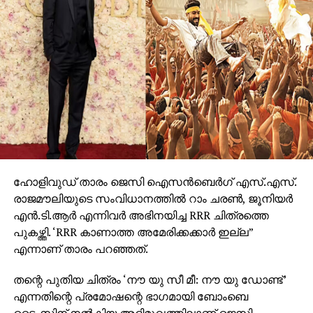
അതിനാല്‍ തന്നെ തിയേറ്ററുകളില്‍ അത്ഭുതകരമായ
കാഴ്ചാനുഭവം സമ്മാനിക്കുമെന്നുറപ്പ്. ബാഹുബലി,
ഞഞഞ എന്നിവയുടെ സംവിധായകന്‍ രാജമൗലിയുടെ
ഈ ബ്രഹ്‌മാണ്ഡ പ്രോജക്റ്റ് 2027-ല്‍
തിയേറ്ററുകളിലേക്ക് എത്തും.
ഹോളിവുഡ് താരം ജെസി ഐസന്‍ബെര്‍ഗ് എസ്.എസ്.
രാജമൗലിയുടെ സംവിധാനത്തില്‍ റാം ചരണ്‍, ജൂനിയര്‍
എന്‍.ടി.ആര്‍ എന്നിവര്‍ അഭിനയിച്ച RRR ചിത്രത്തെ
പുകഴ്ത്തി. ‘RRR കാണാത്ത അമേരിക്കക്കാര്‍ ഇല്ല”
എന്നാണ് താരം പറഞ്ഞത്.
തന്റെ പുതിയ ചിത്രം ‘നൗ യു സീ മീ: നൗ യു ഡോണ്ട്’
എന്നതിന്റെ പ്രമോഷന്റെ ഭാഗമായി ബോംബെ
ടൈംസിന് നല്‍കിയ അഭിമുഖത്തിലാണ് ജെസി