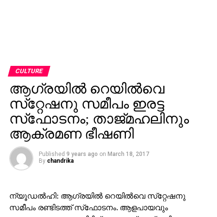
CULTURE
ആഗ്രയില്‍ റെയില്‍വെ
സ്‌റ്റേഷനു സമീപം ഇരട്ട
സ്‌ഫോടനം; താജ്മഹലിനും
ആക്രമണ ഭീഷണി
Published
9 years ago
on
March 18, 2017
By
chandrika
ന്യൂഡല്‍ഹി: ആഗ്രയില്‍ റെയില്‍വെ സ്‌റ്റേഷനു
സമീപം രണ്ടിടത്ത് സ്‌ഫോടനം. ആളപായവും