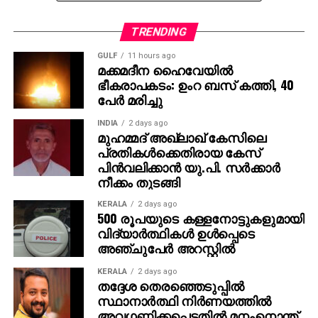
രചിച്ച കളങ്കാവൽ മമ്മൂട്ടി കമ്പനിയുടെ ബാനറിൽ
നിർമ്മിക്കുന്ന ഏഴാമത്തെ ചിത്രമാണ്.
TRENDING
GULF
11 hours ago
ചിത്രത്തിന്റെ ട്രെയ്‌ലർ ഉടൻ പുറത്തു വരുമെന്നാണ്
മക്കമദീന ഹൈവേയില്‍
സൂചന. ഒരു ക്രൈം ഡ്രാമയായി ഒരുക്കിയ
ഭീകരാപകടം: ഉംറ ബസ് കത്തി, 40
ചിത്രത്തിന്റെ ടീസറിന്, വമ്പൻ പ്രേക്ഷക
പേര്‍ മരിച്ചു
പ്രതികരണമാണ് സമൂഹ മാധ്യമങ്ങളിൽ നിന്ന് ലഭിച്ചത്.
INDIA
2 days ago
ചിത്രത്തിന്റെ പോസ്റ്ററുകളും പ്രേക്ഷകർക്കിടയിൽ
മുഹമ്മദ് അഖ്‌ലാഖ് കേസിലെ
സൂപ്പർ ഹിറ്റാണ്. ദുൽഖർ സൽമാൻ
പ്രതികള്‍ക്കെതിരായ കേസ്
പിന്‍വലിക്കാന്‍ യു.പി. സര്‍ക്കാര്‍
നായകനായെത്തിയ സൂപ്പർഹിറ്റ് ചിത്രം ‘കുറുപ്പ്’ന്റെ
നീക്കം തുടങ്ങി
കഥ ഒരുക്കി ശ്രദ്ധ നേടിയ ജിതിൻ കെ ജോസ്
ആദ്യമായ് സംവിധാനം ചെയ്യുന്ന ചിത്രമാണ്
KERALA
2 days ago
500 രൂപയുടെ കള്ളനോട്ടുകളുമായി
കളങ്കാവൽ.
വിദ്യാര്‍ത്ഥികള്‍ ഉള്‍പ്പെടെ
അഞ്ചുപേര്‍ അറസ്റ്റില്‍
മമ്മൂട്ടി എന്ന മഹാനടൻ്റെ ഗംഭീര അഭിനയ
മുഹൂർത്തങ്ങൾ നിറഞ്ഞ ചിത്രമായിരിക്കും കളങ്കാവൽ
KERALA
2 days ago
എന്നാണ് ചിത്രത്തിന്റെ ഓരോ അപ്‌ഡേറ്റുകളും
തദ്ദേശ തെരഞ്ഞെടുപ്പില്‍
സ്ഥാനാര്‍ത്ഥി നിര്‍ണയത്തില്‍
നൽകുന്ന സൂചന. സെൻസറിങ് പൂർത്തിയാക്കിയ
അവഗണിക്കപ്പെട്ടതില്‍ മനംനൊന്ത്
ചിത്രത്തിന് U/A 16+ സർട്ടിഫിക്കറ്റ് ആണ് ലഭിച്ചത്.