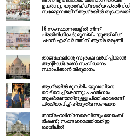
RELATED TOPICS:
AGRA
TAJ MAHAL
ഉയര്‍ന്നു; യൂത്ത് ലീഗ് ദേശീയ പ്രതിനിധി
സമ്മേളനത്തിന് ആഗ്രയില്‍ തുടക്കമായി
UP NEXT
യു.പിയില്‍ പ്രചാരണത്തിനായി പാര്‍ട്ടികള്‍
പൊടിച്ചത് 5500 കോടി; ഒരു വോട്ടിന് ചെലവ് 750
16 സംസ്ഥാനങ്ങളില്‍ നിന്ന്
രൂപ
പ്രതിനിധികള്‍; മുസ്ലിം യൂത്ത് ലീഗ്
‘ഷാന്‍ എ മില്ലത്തിന്’ ആഗ്ര ഒരുങ്ങി
DON'T MISS
മലപ്പുറം ഉപതെരഞ്ഞെടുപ്പ്: എല്‍എഡിഎഫ്
സ്ഥാനാര്‍ത്ഥി പ്രഖ്യാപനം ഇന്ന്
താജ് മഹലിന്റെ സുരക്ഷ വര്‍ധിപ്പിക്കാന്‍
ആന്റി-ഡ്രോണ്‍ സംവിധാനം
സ്ഥാപിക്കാന്‍ തീരുമാനം
ആഗ്രയിൽ മുസ്‌ലിം യുവാവിനെ
വെടിവെച്ച് കൊന്നു; പഹൽഗാം
ആക്രമണത്തിനുള്ള പ്രതികാരമെന്ന്
പ്രഖ്യാപിച്ച് ഹിന്ദുത്വ സംഘടന
താജ് മഹലിന് നേരെ വീണ്ടും ബോംബ്
ഭീഷണി; സന്ദേശമെത്തിയത് ഇ
മെയിലിൽ