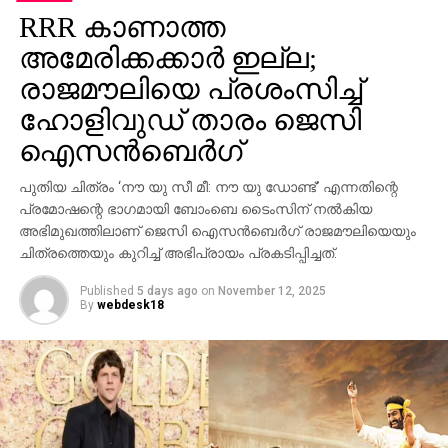
മുന്നില്‍ ട്രെയിലര്‍ പ്രദര്‍ശിപ്പിച്ചു.
RRR കാണാത്ത
ട്രെയിലര്‍ സി.ഇ. 512-ലെ വാരണാസിയുടെ
അമേരിക്കക്കാര്‍ ഇല്ല;
ദൃശ്യങ്ങളോടെ തുടങ്ങുന്നു. തുടര്‍ന്ന് 2027ല്‍
രാജമൗലിയെ പ്രശംസിച്ച്
ഭൂമിയിലേക്ക് വരുന്നു എന്നു കാണിക്കുന്ന ‘ശാംഭവി’ എന്ന
ഹോളിവുഡ് താരം ജെസി
ഛിന്നഗ്രഹം, അന്റാര്‍ട്ടിക്കയിലെ റോസ് ഐസ്
ഷെല്‍ഫ്, ആഫ്രിക്കയിലെ അംബോസെലി വനം,
ഐസന്‍ബെര്‍ഗ്
ബി.സി.ഇ 7200-ലെ ലങ്കാനഗരം, വാരണാസിയിലെ
പുതിയ ചിത്രം ‘നൗ യു സീ മീ: നൗ യു ഡോണ്ട്’ എന്നതിന്റെ
മണികര്‍ണികാ ഘട്ട് തുടങ്ങിയ ഭീമാകാര
പ്രമോഷന്റെ ഭാഗമായി ബോംബെ ടൈംസിന് നല്‍കിയ
ദൃശ്യവിശേഷങ്ങള്‍ അതിശയത്തോടെ
അഭിമുഖത്തിലാണ് ജെസി ഐസന്‍ബെര്‍ഗ് രാജമൗലിയെയും
അവതരിപ്പിക്കുന്നു.
ചിത്രത്തെയും കുറിച്ച് അഭിപ്രായം പ്രകടിപ്പിച്ചത്.
കയ്യില്‍ ത്രിശൂലം പിടിച്ച് കാളയുടെ പുറത്ത്
Published
5 days ago
on
November 12, 2025
സവാരിയുമായി എത്തുന്ന രുദ്രയായി മഹേഷ്
By
webdesk18
ബാബുവിന്റെ എന്‍ട്രിയാണ് ട്രെയിലറിന്റെ ഹൈലൈറ്റ്.
അതേപോലെ, വേദിയിലേക്കും മഹേഷ് ബാബു
കാളപ്പുറത്ത് സവാരിയായി എത്തിയപ്പോള്‍ 60,000-
ത്തിലധികം പ്രേക്ഷകര്‍ കൈയ്യടി മുഴക്കി വരവേറ്റു.
ഐമാക്‌സ് ഫോര്‍മാറ്റിലാണ് ഈ ചിത്രം ഒരുക്കുന്നത്.