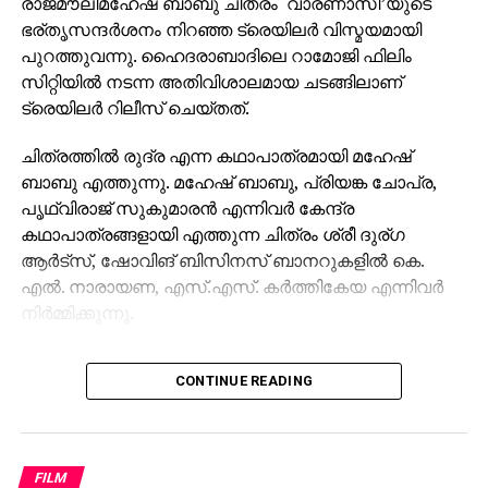
രാജമൗലിമഹേഷ് ബാബു ചിത്രം ‘വാരണാസി’യുടെ
ഭര്തൃസന്ദര്‍ശനം നിറഞ്ഞ ട്രെയിലര്‍ വിസ്മയമായി
പുറത്തുവന്നു. ഹൈദരാബാദിലെ റാമോജി ഫിലിം
സിറ്റിയില്‍ നടന്ന അതിവിശാലമായ ചടങ്ങിലാണ്
ട്രെയിലര്‍ റിലീസ് ചെയ്തത്.
ചിത്രത്തില്‍ രുദ്ര എന്ന കഥാപാത്രമായി മഹേഷ്
ബാബു എത്തുന്നു. മഹേഷ് ബാബു, പ്രിയങ്ക ചോപ്ര,
പൃഥ്വിരാജ് സുകുമാരന്‍ എന്നിവര്‍ കേന്ദ്ര
കഥാപാത്രങ്ങളായി എത്തുന്ന ചിത്രം ശ്രീ ദുര്ഗ
ആര്‍ട്‌സ്, ഷോവിങ് ബിസിനസ് ബാനറുകളില്‍ കെ.
എല്‍. നാരായണ, എസ്.എസ്. കര്‍ത്തികേയ എന്നിവര്‍
നിര്‍മ്മിക്കുന്നു.
കീരവാണിയാണ് സംഗീതം ഒരുക്കുന്നത്. പുറത്തിറങ്ങിയ
CONTINUE READING
മണിക്കൂറുകള്‍ക്കുള്ളില്‍ തന്നെ 5 മില്യണിലധികം
കാഴ്ചകളുമായി ട്രെയിലര്‍ ലോകവ്യാപകമായി
ട്രെന്‍ഡിങ് പട്ടികയില്‍ മുന്നിലാണ്. 130ണ്മ100 അടി
വലുപ്പത്തിലുള്ള പ്രത്യേക സ്‌ക്രീനില്‍ പ്രേക്ഷകര്‍ക്ക്
FILM