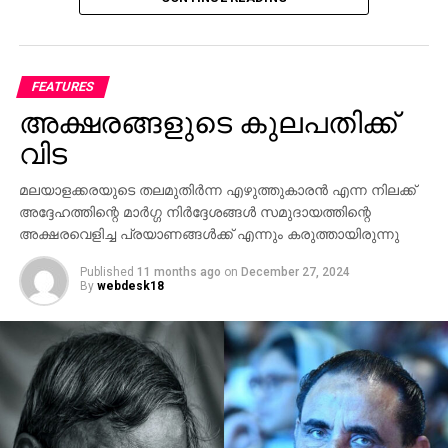
സ്ഥിരതയിലും സഹകരണം വർധിപ്പിക്കുന്നതിനുമുള്ള
FEATURES
തീരുമാനങ്ങൾ സന്ദർശനത്തിനിടയിൽ ഉണ്ടാകും
അക്ഷരങ്ങളുടെ കുലപതിക്ക്
എന്നാണ് പ്രതീക്ഷിക്കുന്നത്.
വിട
രണ്ട് പ്രധാന സമ്പദ്‌വ്യവസ്ഥകളായ ഇന്ത്യയും
മലയാളക്കരയുടെ തലമുതിര്‍ന്ന എഴുത്തുകാരന്‍ എന്ന നിലക്ക്
ചൈനയും ലോക സാമ്പത്തിക ക്രമത്തിൽ സ്ഥിരത
അദ്ദേഹത്തിന്റെ മാര്‍ഗ്ഗ നിര്‍ദ്ദേശങ്ങള്‍ സമുദായത്തിന്റെ
കൈവരിക്കുന്നതിന് ഒരുമിച്ച് പ്രവർത്തിക്കേണ്ടത്
അക്ഷരവെളിച്ച പ്രയാണങ്ങള്‍ക്ക് എന്നും കരുത്തായിരുന്നു
പ്രധാനമാണെന്ന് സന്ദർശനത്തിനു മുൻപായി ജപ്പാൻ
മാധ്യമത്തിനു നൽകിയ അഭിമുഖത്തിൽ പ്രധാനമന്ത്രി
Published
11 months ago
on
December 27, 2024
By
webdesk18
പറഞ്ഞു.