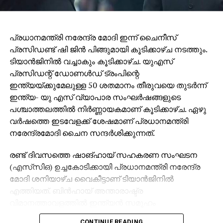
പ്രധാനമന്ത്രി നരേന്ദ്ര മോദി ഇന്ന് ചൈനീസ്
സഹായിക്കാനാണ്. അതിനിടെയാണ് എസ് ഐ ആര്‍
പ്രസിഡണ്ട് ഷി ജിൻ പിങ്ങുമായി കൂടിക്കാഴ്ച നടത്തും.
മറയാക്കി സിപിഎം കള്ളവോട്ട് ചേര്‍ക്കലും, വോട്ടു
ടിയാൻജിനിൽ വച്ചാകും കൂടിക്കാഴ്ച. യുഎസ്
നിഷേധിക്കലും നടത്തുന്നത്. ബിജെപിയെപ്പോലെ
പ്രസിഡന്റ് ഡോണൾഡ് ട്രംപിന്റെ
സിപിഎമ്മിന്റെ കപട മതേതരവാദവും ജനാധിപത്യ
ഇന്ത്യയ്ക്കുമേലുള്ള 50 ശതമാനം തീരുവയെ തുടർന്ന്
സംവിധാനത്തിന് ശാപമാണ്. രാഷ്ട്രീപക്ഷപാത
ഇന്ത്യ- യു എസ് വ്യാപാര സംഘർഷങ്ങളുടെ
നിലപാടിന്റെ പേരില്‍ സിപിഎമ്മിന്റെ ഭീഷണിയാണ്
പശ്ചാത്തലത്തിൽ നിർണ്ണായകമാണ് കൂടിക്കാഴ്ച. ഏഴു
പയ്യന്നൂരില്‍ ബിഎല്‍ഒയുടെ ആത്മഹത്യയ്ക്ക്
വർഷത്തെ ഇടവേളക്ക് ശേഷമാണ് പ്രധാനമന്ത്രി
കാരണമെന്നും കെസി വേണുഗോപാല്‍ പറഞ്ഞു.
നരേന്ദ്രമോദി ചൈന സന്ദർശിക്കുന്നത്.
രണ്ട് ദിവസത്തെ ഷാങ്ഹായ് സഹകരണ സംഘടന
(എസ്‌സി‌ഒ) ഉച്ചകോടിക്കായി പ്രധാനമന്ത്രി നരേന്ദ്ര
മോദി ശനിയാഴ്ച വൈകീട്ടാണ് ടിയാൻജിനിൽ
എത്തിയത്. ബിൻഹായ് അന്താരാഷ്ട്ര
വിമാനത്താവളത്തിൽ ഇന്ത്യൻ സമൂഹം
നരേന്ദ്രമോദിയ്ക്ക് ഊഷ്മള സ്വീകരണം നൽകി. 2020
CONTINUE READING
ലെ ഗാൽവാൻ താഴ്‌വരയിലെ
സംഘർഷത്തിനുശേഷമുള്ള ബന്ധം
മെച്ചപ്പെടുത്തുന്നതിലും, വ്യാപാരത്തിലും പ്രാദേശിക