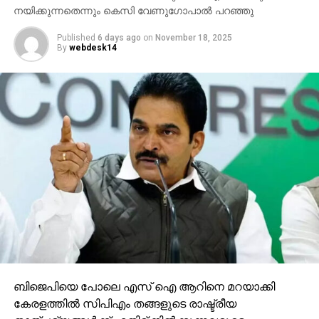
By
webdesk14
ബിജെപിയെ പോലെ എസ് ഐ ആറിനെ മറയാക്കി
കേരളത്തില്‍ സിപിഎം തങ്ങളുടെ രാഷ്ട്രീയ
താത്പര്യങ്ങള്‍ക്ക് എതിര് നില്‍ക്കുന്നവരുടെ
സമ്മതിദാനാവകാശം ഇല്ലാതാക്കുന്നുവെന്ന്
എഐസിസി ജനറല്‍ സെക്രട്ടറി കെസി