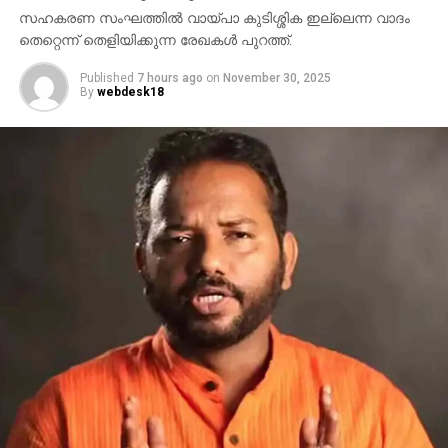
സഹകരണ സംഘത്തില്‍ വായ്പാ കുടിശ്ശിക ഇല്ലെന്ന വാദം
തെറ്റെന്ന് തെളിയിക്കുന്ന രേഖകള്‍ പുറത്ത്.
Published
7 hours ago
on
November 30, 2025
By
webdesk18