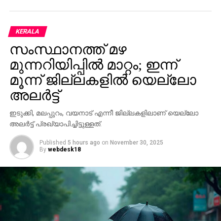
KERALA
സംസ്ഥാനത്ത് മഴ
മുന്നറിയിപ്പില്‍ മാറ്റം; ഇന്ന്
മൂന്ന് ജില്ലകളില്‍ യെല്ലോ
അലര്‍ട്ട്
ഇടുക്കി, മലപ്പുറം, വയനാട് എന്നീ ജില്ലകളിലാണ് യെല്ലോ
അലര്‍ട്ട് പ്രഖ്യാപിച്ചിട്ടുള്ളത്.
Published
5 hours ago
on
November 30, 2025
By
webdesk18