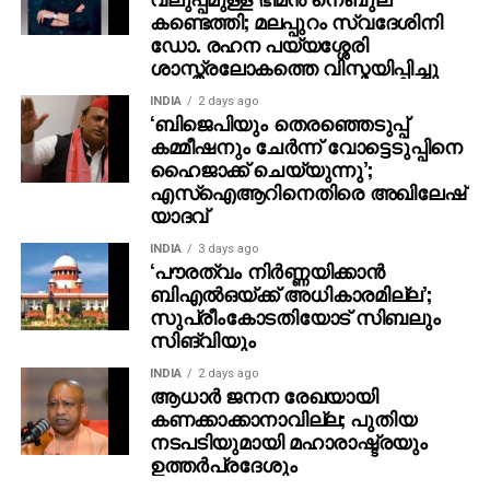
സിം ഉപയോക്തൃ അക്കൗണ്ടുകള്‍ സുരക്ഷാ ഭീഷണി
കണ്ടെത്തി; മലപ്പുറം സ്വദേശിനി
ഡോ. രഹന പയ്യശ്ശേരി
സൃഷ്ടിക്കുന്നുവെന്ന് കേന്ദ്ര ടെലികമ്യൂണിക്കേഷന്‍
ശാസ്ത്രലോകത്തെ വിസ്മയിപ്പിച്ചു
മന്ത്രാലയം വിലയിരുത്തുന്നു.
പലരും സിം വാങ്ങി അക്കൗണ്ട് ആരംഭിച്ച് പിന്നീട് സിം
INDIA
2 days ago
‘ബിജെപിയും തെരഞ്ഞെടുപ്പ്
ഉപേക്ഷിക്കുന്ന രീതി അന്വേഷണ ഏജന്‍സികള്‍ക്കും
കമ്മീഷനും ചേർന്ന് വോട്ടെടുപ്പിനെ
നിരീക്ഷണത്തിനും തടസം സൃഷ്ടിക്കുന്നതായാണ്
ഹൈജാക്ക് ചെയ്യുന്നു’;
കണ്ടെത്തല്‍.
എസ്ഐആറിനെതിരെ അഖിലേഷ്
യാദവ്
യു.പി.ഐ., ബാങ്കിങ് ആപ്പുകള്‍ തുടങ്ങി ഡിജിറ്റല്‍
പേയ്‌മെന്റുകളില്‍ ഇതിനോടുസമാനമായ
INDIA
3 days ago
‘പൗരത്വം നിര്‍ണ്ണയിക്കാന്‍
കര്‍ശനസുരക്ഷാ സംവിധാനം നിലവിലുണ്ട്. സേബി
ബിഎല്‍ഒയ്ക്ക് അധികാരമില്ല’;
മുന്‍പ് നിര്‍ദേശിച്ചതുപോലെ സിം ബന്ധിപ്പിക്കല്‍,
സുപ്രീംകോടതിയോട് സിബലും
ഫേഷ്യല്‍ റെക്കഗ്‌നിഷന്‍ തുടങ്ങി കൂടുതല്‍ സുരക്ഷാ
സിങ്‌വിയും
നടപടികളിലേക്ക് രാജ്യത്ത് നീങ്ങുന്നുവെന്നതിനും
INDIA
2 days ago
പുതിയ മാര്‍ഗനിര്‍ദേശം സൂചനയാകുന്നു.
ആധാർ ജനന രേഖയായി
കണക്കാക്കാനാവില്ല; പുതിയ
നടപടിയുമായി മഹാരാഷ്ട്രയും
ഉത്തർപ്രദേശും