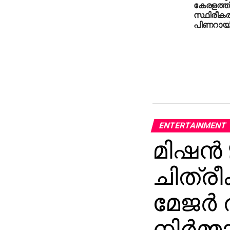
കേരളത്തില
സ്ഥിരീകരിച
പിണറായി
ENTERTAINMENT
മിഷന്‍
ചിത്രീ
മേജര്‍ 
നിര്‍മ്