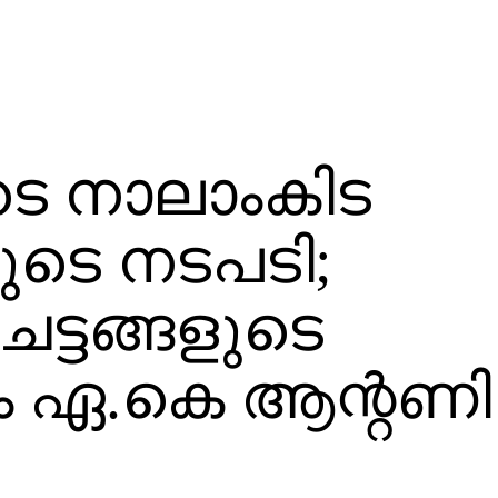
െ നാലാംകിട
രുടെ നടപടി;
ചട്ടങ്ങളുടെ
ം ഏ.കെ ആന്റണി