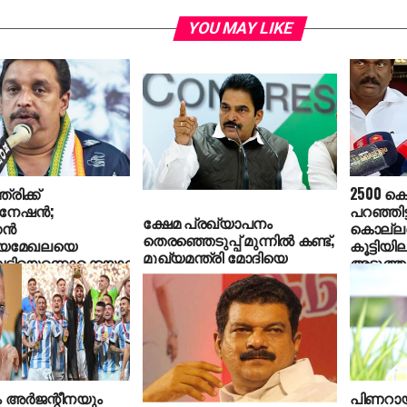
YOU MAY LIKE
്രിക്ക്
2500 കൊ
േഷന്‍;
പറഞ്ഞിട്
ക്ഷേമ പ്രഖ്യാപനം
ന്‍
കൊല്ലത
തെരഞ്ഞെടുപ്പ് മുന്നിൽ കണ്ട്,
യമേഖലയെ
കൂട്ടിയി
മുഖ്യമന്ത്രി മോദിയെ
ട്ടിയെന്നൊക്കെയാണ്
അടുത്തപ
അനുകരിക്കുന്നു; കെ സി
ത്’; ഷിബു ബേബി
കബളിപ്പി
വേണുഗോപാൽ
സതീശന്
അര്‍ജന്റീനയും
പിണറാ