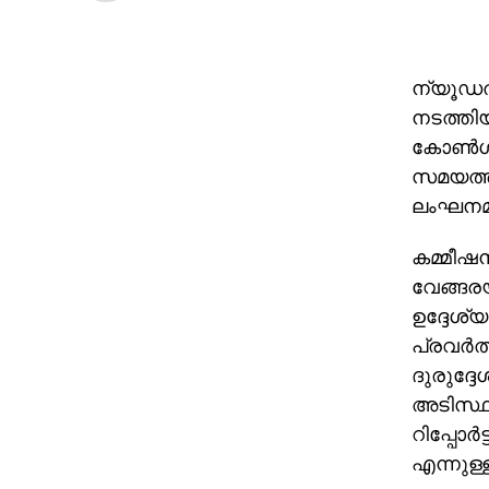
ന്യൂഡല്
നടത്തിയ
കോണ്‍ഗ്
സമയത്ത്
ലംഘനമാ
കമ്മീഷന്
വേങ്ങരയ
ഉദ്ദേശ
പ്രവര്‍ത
ദുരുദ്ദേ
അടിസ്ഥ
റിപ്പോര്
എന്നുള്