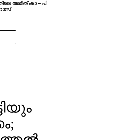
ിലെ അമിത് ഷാ – പി
റോസ്
ടിയും
കം;
ത്തല്‍