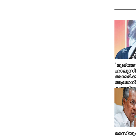
‘ മുഖ്യമന്ത
ഹാലൂസിന
അമേരിക്ക
ആരോഗ്
കടത്തിവെ
പറയുന്ന
ജോണ്‍
മെസിയും 