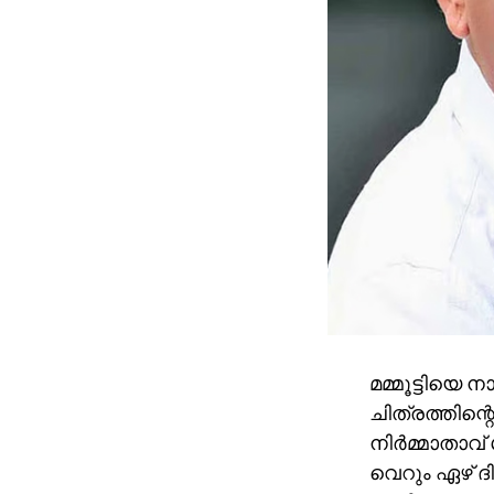
മമ്മൂട്ടിയെ 
ചിത്രത്തിന്റ
നിര്‍മ്മാതാവ
വെറും ഏഴ് ദി