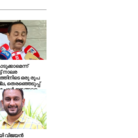
ടുക്കാമെന്ന്
ട് നാലര
്തിനിടെ ഒരു രൂപ
ല്ല, തെരഞ്ഞെടുപ്പ്
്പോള്‍ ജനങ്ങളെ
ക്കുന്നു; വി ഡി
‍
യി വിജയൻ