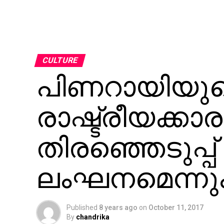
CULTURE
പിണറായിയുട
രാഷ്ട്രീയക്കാ
തിരഞ്ഞെടുപ്പ് 
ലംഘനമെന്നു
Published
8 years ago
on
October 11, 2017
By
chandrika