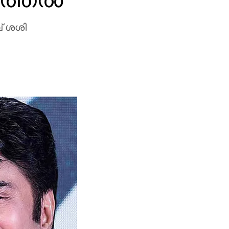
വ് ശശി