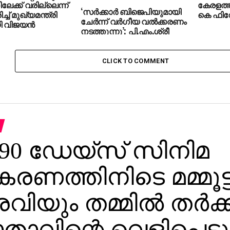
േക്ക് വരില്ലെന്ന്
കേരളത്ത
‘സർക്കാർ ബിജെപിയുമായി
്ച് മുഖ്യമന്ത്രി
കെ ഫി
ചേർന്ന് വർഗീയ വൽക്കരണം
 വിജയന്‍
നടത്തുന്നു’; പി.എം.ശ്രീ
പദ്ധതിക്കെതിരെ പി വി
അൻവർ
CLICK TO COMMENT
 90 ഡേയ്‌സ് സിനിമ
കരണത്തിനിടെ മമ്മൂട്
രവിയും തമ്മില്‍ തര്‍ക്
മാതാവിന്റെ വെളിപ്പെടു