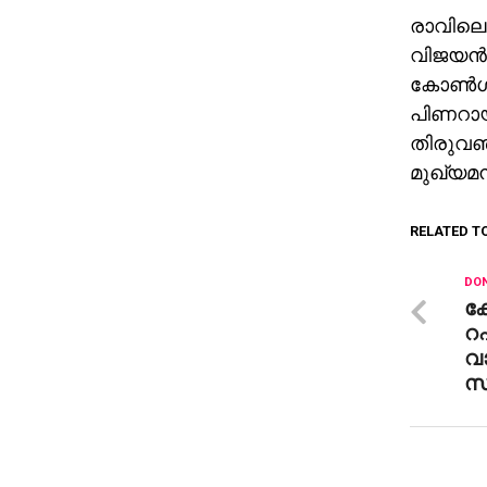
രാവിലെയ
വിജയന്‍ 
കോണ്‍ഗ്
പിണറായി
തിരുവഞ്
മുഖ്യമന്
RELATED T
DON
ക്
റ
വ
സ