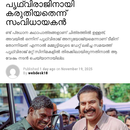
പൃഥ്വിരാജിനായി
പൃഥ്വിരാജ് സുകുമാരന്‍, പ്രിയങ്ക ചോപ്ര എന്നിവരുടെ
കരുതിയതെന്ന്
സാന്നിധ്യം ഇവന്റിനെ ദേശീയ തലത്തില്‍ തന്നെ
ശ്രദ്ധേയമാക്കി. ചിത്രത്തില്‍ പ്രിയങ്ക ചോപ്ര
സംവിധായകന്‍
മന്ദാകിനിയായി, പൃഥ്വിരാജ് സുകുമാരന്‍ കുംബയായി
പ്രത്യക്ഷപ്പെടും. 2027ലെ സങ്ക്രാന്തി റിലീസിനായി
ണ്ട് പ്രധാന കഥാപാത്രങ്ങളാണ് ചിത്രത്തില്‍ ഉള്ളത്,
‘വാരണസി’ ഒരുക്കപ്പെടുന്നുണ്ട്. എന്നാല്‍
അവയില്‍ ഒന്നിന് പൃഥ്വിരാജ് അനുയോജ്യമെന്നാണ് ടീമിന്
തോന്നിയത്. എന്നാല്‍ മമ്മൂട്ടിയുടെ ഡേറ്റ് ലഭിച്ച സമയത്ത്
ചിത്രത്തെക്കാള്‍ വലിയ ചര്‍ച്ചയാകുന്നത്
പൃഥ്വിരാജ് മറ്റ് സിനിമകളില്‍ തിരക്കിലായിരുന്നതിനാല്‍ ആ
സംവിധായകന്റെ പ്രസ്താവനയും അതിനുശേഷം
വേഷം നടന്‍ ചെയ്യാനായില്ല.
ഉയര്‍ന്ന പ്രതിഷേധങ്ങളുമാണ്.
Published
1 day ago
on
November 19, 2025
By
webdesk18