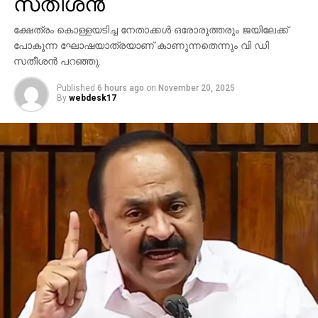
സതീശന്‍
മമ്മി സൂക്ഷിച്ചിരുന്ന ശവപ്പെട്ടി ശൂന്യമെന്ന്
ശാസ്ത്രജ്ഞര്‍
ക്ഷേത്രം കൊള്ളയടിച്ച നേതാക്കള്‍ ഒരോരുത്തരും ജയിലേക്ക്
പോകുന്ന ഘോഷയാത്രയാണ് കാണുന്നതെന്നും വി ഡി
സതീശന്‍ പറഞ്ഞു.
Published
6 hours ago
on
November 20, 2025
By
webdesk17