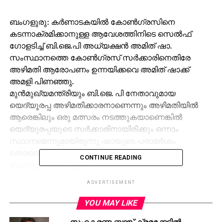
ബംഗളുരു: കര്‍ണാടകയില്‍ കോണ്‍ഗ്രസിനെ
കടന്നാക്രമിക്കാനുള്ള ആവേശത്തിനിടെ സെല്‍ഫ്
ഗോളടിച്ച് ബി.ജെ.പി അധ്യക്ഷന്‍ അമിത് ഷാ.
സംസ്ഥാനത്തെ കോണ്‍ഗ്രസ് സര്‍ക്കാരിനെതിരേ
അഴിമതി ആരോപണം ഉന്നയിക്കവെ അമിത് ഷാക്ക്
അമളി പിണഞ്ഞു.
മുന്‍മുഖ്യമന്ത്രിയും ബി.ജെ. പി നേതാവുമായ
യെദ്യൂരപ്പ അഴിമതിക്കാരനാണെന്നും അഴിമതിയില്‍
ആരെങ്കിലും ഒരു മത്സരം നടത്തുകയാണെങ്കില്‍
യെദ്യൂരപ്പയുടെ സര്‍ക്കാരിനായിരിക്കും ഒന്നാം
സ്ഥാനമെന്നുമായിരുന്നു ഷായുടെ പരാമര്‍ശം.
തെരഞ്ഞെടുപ്പ് പ്രചരണത്തിന്റെ ഭാഗമായി
CONTINUE READING
ബംഗളൂരുവില്‍ വിളിച്ച
വാര്‍ത്താസമ്മേളനത്തിനിടെയായിരുന്നു അമിത്
ADVERTISEMENT
ഷായ്ക്ക് നാക്ക് പിഴച്ചത്.
മുഖ്യമന്ത്രി സിദ്ധരാമയ്യയുടെ പേരിനു പകരം
YOU MAY LIKE
യെദ്യൂരപ്പയുടെ പേര് കയറി വന്നത് അമിത് ഷായേയും
സഹകരണ ബാങ്ക് ക്രമക്കേടില്‍