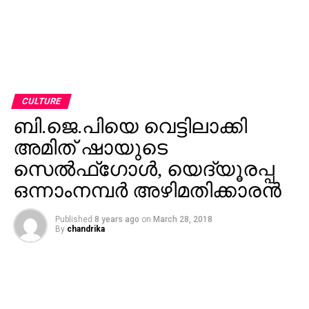
CULTURE
ബി.ജെ.പിയെ വെട്ടിലാക്കി
അമിത് ഷായുടെ
സെല്‍ഫ്‌ഗോള്‍, യെദ്യൂരപ്പ
ഒന്നാംനമ്പര്‍ അഴിമതിക്കാരന്‍
Published
8 years ago
on
March 28, 2018
By
chandrika