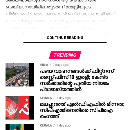
ചെയ്യാനായില്ല. തുടര്‍ന്ന് മമ്മൂട്ടിയുടെ
നിര്‍ദേശപ്രകാരം കഥാപാത്രം വിനായകനായി മാറി.
വേഷനിര്‍ണ്ണയത്തിനെക്കുറിച്ചും സംവിധായകന്‍
പറഞ്ഞു. ഒരുകഥാപാത്രത്തിന് മമ്മൂട്ടി ഏറ്റവും
അനുയോജ്യനാണെന്ന് തോന്നിയതിനാല്‍
CONTINUE READING
എക്‌സിക്യൂട്ടീവ് പ്രൊഡ്യൂസര്‍ വിവേക് ദാമോദരന്‍
വഴിയാണ് മമ്മൂട്ടിയെ സമീപിച്ചത്. ഇതിനകം തന്നെ
തങ്ങള്‍ക്ക് മനസ്സിലുണ്ടായിരുന്നതുപോലെ തന്നെയാണ്
TRENDING
പൃഥ്വിരാജും ആ വേഷം മമ്മൂക്ക ചെയ്യണം എന്ന്
INDIA
2 days ago
നിര്‍ദേശിച്ചതെന്നും അദ്ദേഹം വെളിപ്പെടുത്തി. ജിതിന്‍
പഴയ വാഹനങ്ങള്‍ക്ക് ഫിറ്റ്‌നസ്
ടെസ്റ്റ് ഫീസ് 10 ഇരട്ടി; കേന്ദ്ര
കെ. ജോസ് പറഞ്ഞു പോലെ, വിനായകന്‍ അവതരിപ്പിച്ച
സര്‍ക്കാരിന്റെ പുതിയ നിയമം
വേഷം തന്നെയാണ് ആദ്യം പൃഥ്വിരാജിന്
പ്രാബല്യത്തില്‍
പരിഗണിച്ചത്. മമ്മൂട്ടി കമ്പനി നിര്‍മിച്ച ‘കളങ്കാവല്‍’
നവംബര്‍ 27ന് തീയേറ്ററുകളില്‍ റിലീസ് ചെയ്യും.
KERALA
1 day ago
മലപ്പുറത്ത് എല്‍ഡിഎഫില്‍ ഭിന്നത;
സിപിഎമ്മിനെതിരെ സിപിഐ
രംഗത്ത്
KERALA
1 day ago