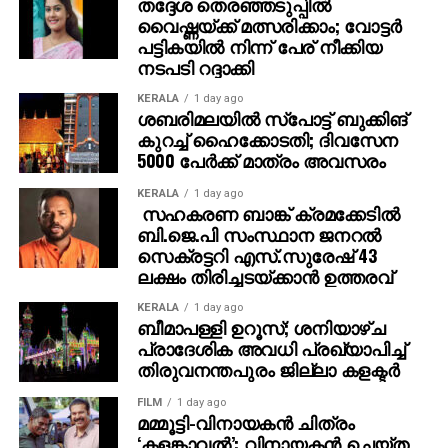
തദ്ദേശ തെരഞ്ഞടുപ്പില്‍
വൈഷ്ണയ്ക്ക് മത്സരിക്കാം; വോട്ടര്‍
പട്ടികയില്‍ നിന്ന് പേര് നീക്കിയ
നടപടി റദ്ദാക്കി
KERALA
1 day ago
ശബരിമലയില്‍ സ്‌പോട്ട് ബുക്കിങ്
കുറച്ച് ഹൈക്കോടതി; ദിവസേന
5000 പേര്‍ക്ക് മാത്രം അവസരം
KERALA
1 day ago
സഹകരണ ബാങ്ക് ക്രമക്കേടില്‍
ബി.ജെ.പി സംസ്ഥാന ജനറല്‍
സെക്രട്ടറി എസ്.സുരേഷ് 43
ലക്ഷം തിരിച്ചടയ്ക്കാന്‍ ഉത്തരവ്
KERALA
1 day ago
ബീമാപള്ളി ഉറൂസ്; ശനിയാഴ്ച
പ്രാദേശിക അവധി പ്രഖ്യാപിച്ച്
തിരുവനന്തപുരം ജില്ലാ കളക്ടര്‍
FILM
1 day ago
മമ്മൂട്ടി-വിനായകന്‍ ചിത്രം
‘കളങ്കാവല്‍’: വിനായകന്‍ ചെയ്ത