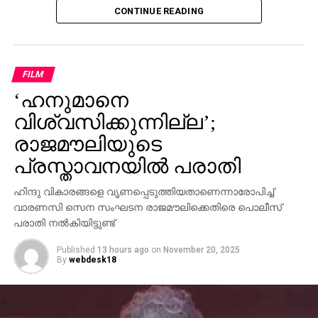
CONTINUE READING
പിണറായി വിജയന്‍ എന്തുകൊണ്ട് മൗനം പാലിക്കുന്നു.
സ്വന്തം നേതാക്കള്‍ ജയിലിലേക്ക് പോകുമ്പോള്‍
പാര്‍ട്ടിക്ക് ഒരു കുഴപ്പവുമില്ലെന്ന് പറയാന്‍ എം.വി
ഗോവിന്ദന് മാത്രമേ കഴിയൂവെന്നും വി.ഡി സതീശന്‍
FILM
പരിഹസിച്ചു. എന്തുകൊണ്ട് ദേവസ്വം ബോര്‍ഡ്
‘ഹനുമാനെ
പോറ്റിക്കെതിരെ പരാതി നല്‍കിയില്ലെന്നും പോറ്റി
കുടുങ്ങിയാല്‍ പലരും കുടുങ്ങും എന്ന് സിപിഎമ്മിന്
വിശ്വസിക്കുന്നില്ല’;
അറിയാമായിരുന്നുവെന്നും അദ്ദേഹം കൂട്ടിച്ചേര്‍ത്തു.
രാജമൗലിയുടെ
പ്രസ്താവനയില്‍ പരാതി
ഹിന്ദു വികാരങ്ങളെ വൃണപ്പെടുത്തിയതാണെന്നാരോപിച്ച്
വാരണസി സെന സംഘടന രാജമൗലിക്കെതിരെ പൊലീസ്
പരാതി നല്‍കിയിട്ടുണ്ട്
Published
13 hours ago
on
November 20, 2025
By
webdesk18