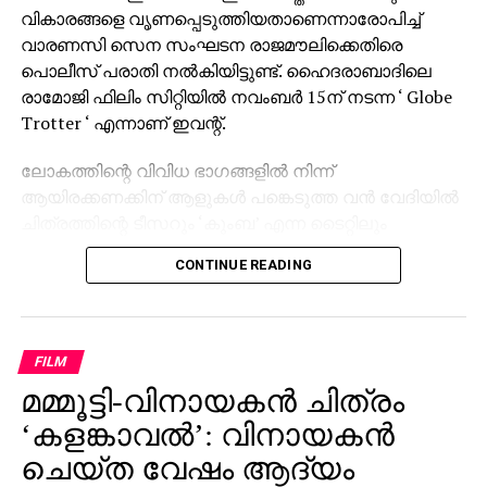
വികാരങ്ങളെ വൃണപ്പെടുത്തിയതാണെന്നാരോപിച്ച്
വാരണസി സെന സംഘടന രാജമൗലിക്കെതിരെ
പൊലീസ് പരാതി നല്‍കിയിട്ടുണ്ട്. ഹൈദരാബാദിലെ
രാമോജി ഫിലിം സിറ്റിയില്‍ നവംബര്‍ 15ന് നടന്ന ‘ Globe
Trotter ‘ എന്നാണ് ഇവന്റ്.
ലോകത്തിന്റെ വിവിധ ഭാഗങ്ങളില്‍ നിന്ന്
ആയിരക്കണക്കിന് ആളുകള്‍ പങ്കെടുത്ത വന്‍ വേദിയില്‍
ചിത്രത്തിന്റെ ടീസറും ‘കുംബ’ എന്ന ടൈറ്റിലും
പുറത്തിറക്കിയിരുന്നു. സാങ്കേതിക പ്രശ്‌നങ്ങള്‍ നേരിട്ട
CONTINUE READING
സമയത്താണ് രാജമൗലി വിവാദമായി മാറിയ പ്രസ്താവന
നടത്തിയതെന്ന് പരാതിയില്‍ ചൂണ്ടിക്കാണിക്കുന്നു.
‘സംവിധായകന്‍ രാജമൗലി ഹിന്ദു മതവികാരങ്ങളെ
വൃണപ്പെടുത്തി എന്നാരോപിച്ച് പരാതി ലഭിച്ചിട്ടുണ്ട്.
FILM
ഇതുവരെ കേസായി രജിസ്റ്റര്‍ ചെയ്തിട്ടില്ല.
മമ്മൂട്ടി-വിനായകന്‍ ചിത്രം
സംഭവത്തിന്റെ നിജസ്ഥിതി പരിശോധിച്ചു വരുന്നു’ എന്ന്
‘കളങ്കാവല്‍’: വിനായകന്‍
വാരണസി പൊലീസിന്റെ വക്താവ് അറിയിച്ചു. ചടങ്ങില്‍
ചെയ്ത വേഷം ആദ്യം
പ്രധാന താരങ്ങള്‍ ആയിരുന്ന മഹേഷ് ബാബു,