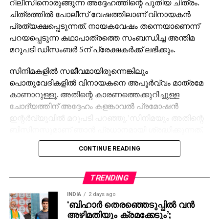
റിലീസിനൊരുങ്ങുന്ന അദ്ദേഹത്തിന്റെ പുതിയ ചിത്രം.
ചിത്രത്തില്‍ പോലീസ് വേഷത്തിലാണ് വിനായകന്‍
പ്രത്യക്ഷപ്പെടുന്നത്. നായകവേഷം തന്നെയാണെന്ന്
പറയപ്പെടുന്ന കഥാപാത്രത്തെ സംബന്ധിച്ച അന്തിമ
മറുപടി ഡിസംബര്‍ 5ന് പ്രേക്ഷകര്‍ക്ക് ലഭിക്കും.
സിനിമകളില്‍ സജീവമായിരുന്നെങ്കിലും
പൊതുവേദികളില്‍ വിനായകനെ അപൂര്‍വ്വം മാത്രമേ
കാണാറുള്ളൂ. അതിന്റെ കാരണത്തെക്കുറിച്ചുള്ള
ചോദ്യത്തിന് അദ്ദേഹം കളങ്കാവല്‍ പ്രമോഷന്‍
ഇന്റര്‍വ്യൂവില്‍ മറുപടി പറഞ്ഞു.’സിനിമയും അതിന്റെ
ബിസിനസുമാണ് ഞാന്‍ പ്രധാനമായി ശ്രദ്ധിക്കുന്നത്.
ജനങ്ങള്‍ക്ക് മുന്നില്‍ സംസാരിക്കാന്‍ അറിയില്ല.
CONTINUE READING
പൊതുവേദിയില്‍ സംസാരിക്കാന്‍ പറ്റുന്നില്ല’ അതിന്റെ
പ്രശ്‌നങ്ങളും അനുഭവിച്ചിട്ടുണ്ട്. പൊതുവേദികളില്‍
പങ്കെടുക്കാന്‍ താല്‍പര്യമില്ലെന്നല്ല,
TRENDING
താല്‍പര്യമുണ്ട്’പക്ഷേ കഴിയുന്നില്ല. പിന്നെ പത്ത്
INDIA
2 days ago
പേരില്‍ രണ്ടുപേര്‍ എനിക്കു ചൊറിയും എന്റെ
‘ബിഹാർ തെരഞ്ഞെടുപ്പിൽ വൻ
സ്വഭാവത്തിന് അനുസരിച്ച് ഞാന്‍ എന്തെങ്കിലുമൊക്കെ
അഴിമതിയും ക്രമക്കേടും’;