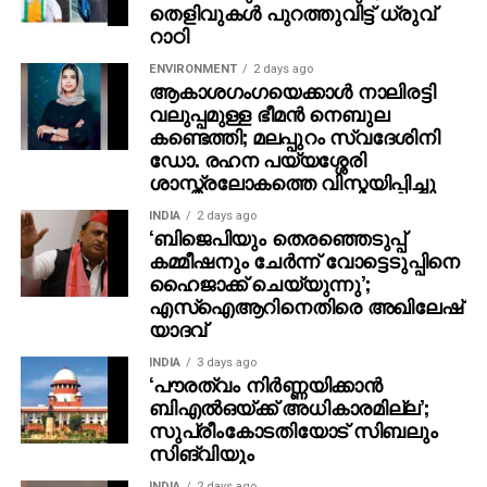
പറയാം, അതാണ് പിന്നെ പ്രശ്‌നമാകുന്നത്.
തെളിവുകൾ പുറത്തുവിട്ട് ധ്രുവ്
റാഠി
അതിനേക്കാള്‍ നല്ലത് വീടിനുള്ളില്‍ ഇരിക്കുക
തന്നെയാണ്, എന്നാണ് വിനായകന്‍ വ്യക്തമാക്കിയത്.
ENVIRONMENT
2 days ago
ആകാശഗംഗയെക്കാള്‍ നാലിരട്ടി
വലുപ്പമുള്ള ഭീമന്‍ നെബുല
കണ്ടെത്തി; മലപ്പുറം സ്വദേശിനി
ഡോ. രഹന പയ്യശ്ശേരി
ശാസ്ത്രലോകത്തെ വിസ്മയിപ്പിച്ചു
INDIA
2 days ago
‘ബിജെപിയും തെരഞ്ഞെടുപ്പ്
കമ്മീഷനും ചേർന്ന് വോട്ടെടുപ്പിനെ
ഹൈജാക്ക് ചെയ്യുന്നു’;
എസ്ഐആറിനെതിരെ അഖിലേഷ്
യാദവ്
INDIA
3 days ago
‘പൗരത്വം നിര്‍ണ്ണയിക്കാന്‍
ബിഎല്‍ഒയ്ക്ക് അധികാരമില്ല’;
സുപ്രീംകോടതിയോട് സിബലും
സിങ്‌വിയും
INDIA
2 days ago