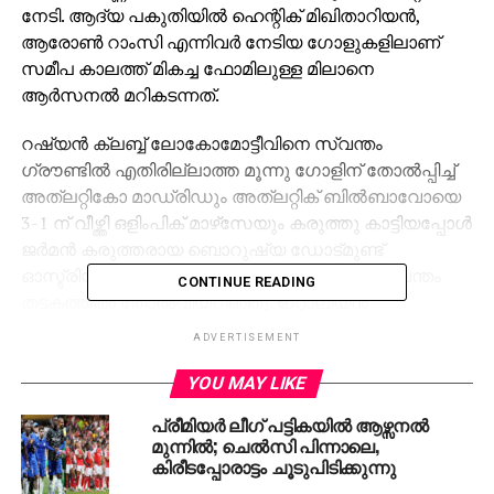
നേടി. ആദ്യ പകുതിയില്‍ ഹെന്റിക് മിഖിതാറിയന്‍,
ആരോണ്‍ റാംസി എന്നിവര്‍ നേടിയ ഗോളുകളിലാണ്
സമീപ കാലത്ത് മികച്ച ഫോമിലുള്ള മിലാനെ
ആര്‍സനല്‍ മറികടന്നത്.
റഷ്യന്‍ ക്ലബ്ബ് ലോകോമോട്ടീവിനെ സ്വന്തം
ഗ്രൗണ്ടില്‍ എതിരില്ലാത്ത മൂന്നു ഗോളിന് തോല്‍പ്പിച്ച്
അത്‌ലറ്റികോ മാഡ്രിഡും അത്‌ലറ്റിക് ബില്‍ബാവോയെ
3-1 ന് വീഴ്ത്തി ഒളിംപിക് മാഴ്‌സേയും കരുത്തു കാട്ടിയപ്പോള്‍
ജര്‍മന്‍ കരുത്തരായ ബൊറുഷ്യ ഡോട്മുണ്ട്
ഓസ്ട്രിയന്‍ ക്ലബ്ബായ സല്‍സ്ബര്‍ഗിനോട് സ്വന്തം
CONTINUE READING
തട്ടകത്തില്‍ തോല്‍വിയറിഞ്ഞു. ഇറ്റാലിയന്‍
കരുത്തരായ ലാസിയോയെ ഡൈനാമോ കീവ് 2-2
ADVERTISEMENT
സമനിലയില്‍ തളച്ചു.
YOU MAY LIKE
⏰ RESULTS ⏰
പ്രീമിയര്‍ ലീഗ് പട്ടികയില്‍ ആഴ്സനല്‍
മുന്നില്‍; ചെല്‍സി പിന്നാലെ,
കിരീടപ്പോരാട്ടം ചൂടുപിടിക്കുന്നു
A thrilling night of
#UEL