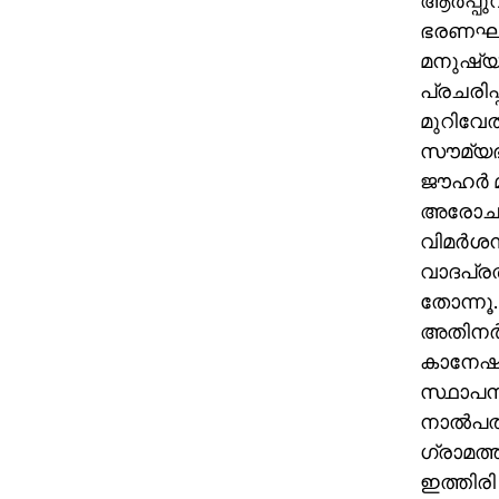
ആര്‍പ്പു
ഭരണഘടന
മനുഷ്യ 
പ്രചരിപ്
മുറിവേല്
സൗമ്യഭാ
ജൗഹര്‍ 
അരോചകമ
വിമര്‍
വാദപ്രത
തോന്നൂ. 
അതിനര്‍
കാനേഷുമ
സ്ഥാപനത
നാല്‍പത
ഗ്രാമത്
ഇത്തിരി