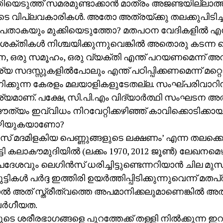
തിയെടുത്ത് സമരമുണ്ടാക്കാന്‍ മാത്രം അജണ്ടയില്ല
െ വിപ്ലവകാരികള്‍. അതോ അത്രയ്ക്കു തലക്കുപിടിച്ച
 പതാകയും മുക്കിയെടുത്തോ? മതപഠന വേദികളില്‍ എന
ക്തികള്‍ നിശ്ചയിക്കുന്നുവെങ്കില്‍ അതൊരു കടന്ന
 ഒരു സമൂഹം, ഒരു വ്യക്തി എന്ത് പറയണമെന്ന് അ
യ സദസ്സുകളില്‍പോലും എന്ത് പഠിപ്പിക്കണമെന്ന് മറ്
നിക്കുന്ന കേരളം മലയാളികളുടേതല്ല. സംഘ്പരിവാറിന
മാണ്. പക്ഷേ, സി.പി.എം വിദ്യാര്‍ത്ഥി സംഘടന അത
ൗത്യം ഇവ്വിധം നിറവേറ്റിക്കഴിഞ്ഞ് കാവിക്കൊടിക്കായ
ഴിയുകയാണോ?
‍സ് മദമിളകിയ പെണ്ണുങ്ങളുടെ ലക്ഷണം’ എന്ന തലക്കെട്ടില
ട്ടി കലാകൗമുദിയില്‍ (ലക്കം 1970, 2012 ജൂണ്‍) ലേഖനമ
ശവും ലെഗിന്‍സ് ധരിച്ചിട്ടുണ്ടെന്നറിയാന്‍ ചില മുസ്
്ടികള്‍ പര്‍ദ്ദ ഇത്തിരി ഉയര്‍ത്തിപ്പിടിക്കുന്നുവെന്ന് മ
്‍ അത് സ്ത്രീത്വത്തെ അപമാനിക്കലുമാണെങ്കില്‍ അത
ര്‍ഗീയത.
ളുടെ ശരീരഭാഗങ്ങളെ പുറത്തേക്ക് തള്ളി നില്‍ക്കുന്ന ഇ