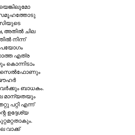
െയെങ്കിലുമോ
ുസമൂഹത്തോടു
സിയുടെ
ഷേ, അതില്‍ ചില
ല്‍ നിന്ന്
ദുരുപയോഗം
കാത്ത എത്ര
ും കൊന്നിടാം
രു സെല്‍ഫോണും
 ജൗഹര്‍
ാവര്‍ക്കും ബാധകം.
ലെ മാന്യതയും
ു പറ്റി എന്ന്
െ ഉദ്ദേശ്യ
്റമറ്റതാകും.
െ വാക്ക്