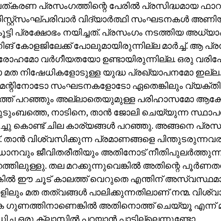
കരണ പ്രസംഗത്തിന്റെ പേരില്‍ പ്രസിദ്ധമായ ഫാറൂ
‌സിസ്റ്റ്‌സംഘ്പരിവാര്‍ വിദ്യാര്‍ത്ഥി സംഘടനകള്‍ അണി
ൂട്ടി പ്രക്ഷോഭം നയിച്ചത്. പ്രസംഗം നടത്തിയ അധ്യാപകന
ിങ് കോളജിലേക്ക് പോലുമായിരുന്നില്ല മാര്‍ച്ച്. ആ പ്
്രോഹമോ വര്‍ഗീയതയോ ഉണ്ടായിരുന്നില്ല. ഒരു വര
ോ മത നിഷേധികളോടുള്ള യുദ്ധ പ്രഖ്യാപനമോ ഇല്ല.
മെന്റിനോടോ സംഘടനകളോടോ ഏതെങ്കിലും വ്യക്
ത്ത് പറഞ്ഞും അല്ലാതെയുമുള്ള പരിഹാസമോ ആക്
കുടുംബത്തെ, നാടിനെ, താന്‍ ജോലി ചെയ്യുന്ന സ്ഥ
്ചു കൊണ്ട് ചില കാര്യങ്ങള്‍ പറഞ്ഞു. അങ്ങനെ പ്ര
. താന്‍ വിശ്വസിക്കുന്ന പ്രമാണങ്ങളെ പിന്തുടരുന്നവ
ാനവും ജീവിതരീതിയും അതിനോട് നീതിപുലര്‍ത്തുന
്തിലുള്ളു. തല മറക്കുന്നുവെങ്കില്‍ അതിന്റെ പൂര്‍
കില്‍ ഈ ചൂട് കാലത്ത് വെറുതെ എന്തിന് അസ്വസ്ഥമാ
ിലും മത തത്വങ്ങള്‍ പാലിക്കുന്നതിലാണ് നന്മ. വിശ
ഗുണത്തിനാണെങ്കില്‍ അതിനൊത്ത് ചെയ്യൂ എന്ന് 
ച്ച ഒരു ക്ലാസില്‍ പറയാന്‍ പാടില്ലെന്നുണ്ടോ.