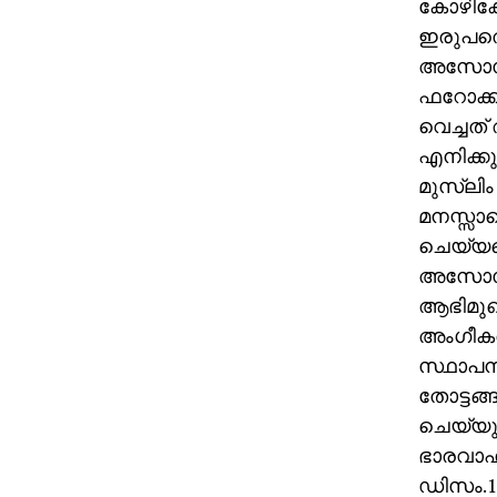
കോഴിക്ക
ഇരുപത്ത
അസോസിയ
ഫറോക്കി
വെച്ചത്
എനിക്ക
മുസ്‌ലി
മനസ്സാലെ
ചെയ്യപ്
അസോസിയ
ആഭിമുഖ്
അംഗീകരി
സ്ഥാപന
തോട്ടങ്
ചെയ്യു
ഭാരവാഹി
ഡിസം.10