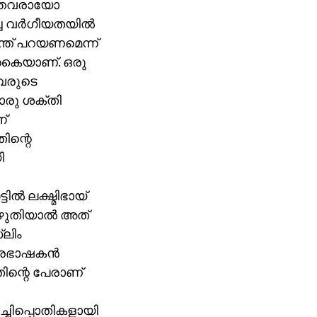
ാത്തവരായോ
 വര്‍ഗീയതയില്‍
്ത് പറയണമെന്ന്
 കൈയാണ്. ഒരു
വരുടെ
റൊരു ശക്തി
്
ിന്റെ
ി
്‍ ലക്ഷ്മിഭായ്
െഴുതിയാല്‍ അത്
‌ലിം
തപ്രഭാഷകന്‍
ിന്റെ പേരാണ്
റച്ചിപ്പൊതികളായി