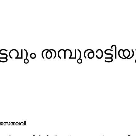
വും തമ്പുരാട്ടി
 സൈതലവി