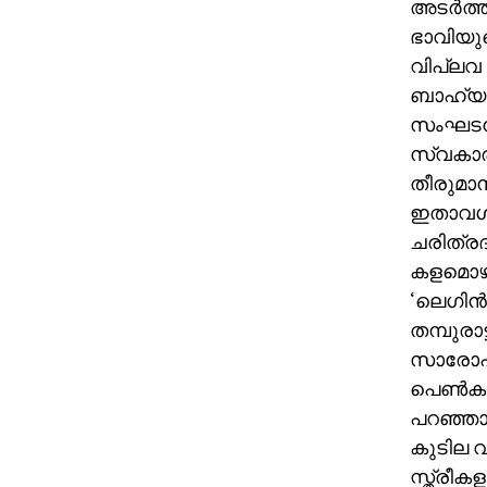
അടര്‍ത്
ഭാവിയുട
വിപ്ലവ
ബാഹ്യശ
സംഘടന,
സ്വകാര്
തീരുമാ
ഇതാവശ്യ
ചരിത്രദ
കളമൊ
‘ലെഗിന്
തമ്പുരാ
സാരോപദേ
പെണ്‍കുട
പറഞ്ഞാല
കുടില വ
സ്ത്രീക