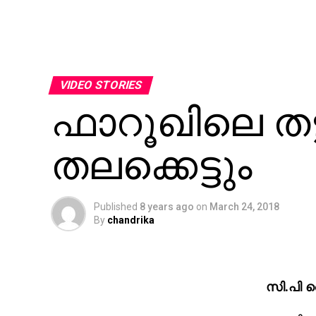
VIDEO STORIES
ഫാറൂഖിലെ തട്ട
തലക്കെട്ടും
Published
8 years ago
on
March 24, 2018
By
chandrika
സി.പി