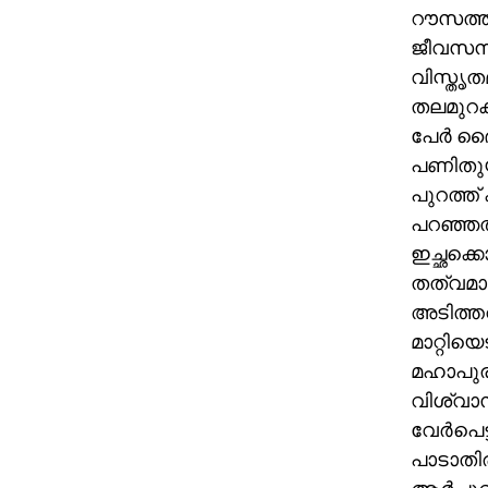
റൗസത്ത
ജീവസന്
വിസ്തൃത
തലമുറകള
പേര്‍ ദ
പണിതുയ
പുറത്ത്
പറഞ്ഞത
ഇച്ഛക്കൊ
തത്വമാ
അടിത്തറ
മാറ്റി
മഹാപുരു
വിശ്വാസ
വേര്‍പെ
പാടാതിര