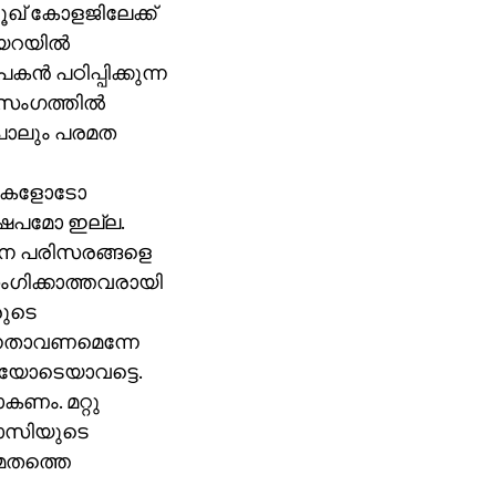
ഖ് കോളജിലേക്ക്
യറയില്‍
്‍ പഠിപ്പിക്കുന്ന
രസംഗത്തില്‍
ിപോലും പരമത
തികളോടോ
ഷേപമോ ഇല്ല.
ാപന പരിസരങ്ങളെ
സംഗിക്കാത്തവരായി
രുടെ
്നതാവണമെന്നേ
ണതയോടെയാവട്ടെ.
കണം. മറ്റു
്വാസിയുടെ
മതത്തെ