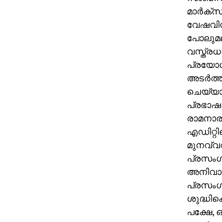
മാര്‍ക്
വേഷവിധ
പോലുമല
വസ്ത്രധാ
പ്രയോഗങ്
അടര്‍ത്
ചെയ്യാവ
പ്രഭാഷക
രാമനാര
എഡിറ്റിങ
മുനവ്വറി
പ്രസംഗത
അനിവാര്
പ്രസംഗക
ശുദ്ധിക
പക്ഷേ, 