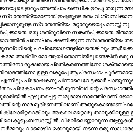
വിളികള്‍ക്കും അതിനെ പിന്തിരിപ്പിക്കാനാവില്ല. ഇന്ത്യന്
യുടെ ഇരുപത്തഞ്ചാം ഖണ്ഡിക ഉറപ്പു തരുന്ന മൗല
സ്വാതന്ത്ര്യമാണത്. ഇഷ്ടമുള്ള മതം വിശ്വസിക്കാന
പിക്കാനുമുള്ള സ്വാതന്ത്ര്യം. മറ്റാരുടെയും മനസ്സിനു
‍പ്പിക്കാതെ, ഒരു ശത്രുവിനെ സങ്കല്‍പ്പിക്കാതെ, മിതമ
വത്തില്‍ പരസ്പരം ക്ഷണിക്കുന്ന സ്വാതന്ത്ര്യം ത
മുനവ്വറിന്റെ പദപ്രയോഗങ്ങളിലേതെങ്കിലും ആര്‍ക്കെങ
ോ അശ്ലീലമോ ആയി തോന്നിയിട്ടുണ്ടെങ്കില്‍ ഒരു 
ശനത്തിനോ രൂക്ഷമായ പ്രതികരണത്തിനോ ശക്തമായ
ിവാദത്തിനോ ഉള്ള വകുപ്പേ ആ പ്രസംഗം പൂര്‍ണമായി ക
എന്നിട്ടും പ്രഭാഷകനു പിന്നാലെ വേട്ടക്കാര്‍ പായുന്നുവ
ത്ഥം പ്രകോപനം ജൗഹര്‍ മുനവ്വറിന്റെ പ്രസംഗത്തി
ാരിയില്‍ എഴുതപ്പെട്ട സമുദായ നാമത്തിലാണ്. ജോല
്തിന്റെ നാമ മുദ്രണത്തിലാണ്. അതുകൊണ്ടാണ് ഫറോക്
് കിലോമീറ്ററെങ്കിലും അകലെ മറ്റൊരു താലൂക്കിലുള്ള ഉ
തിലെ കുടുംബസദസ്സില്‍, വിരലിലെണ്ണാവുന്ന ആളുകള്‍ക്ക
 നര്‍മ്മവും വാമൊഴിവഴക്കവുമായി നടന്ന ഒരു സാധാ