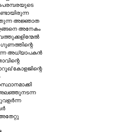
ംബപരമ്പരയുടെ
്ടായിരുന്ന
ത്തുന്ന അജ്ഞാത
്. ഇങ്ങനെ അനേകം
്തുക്കളിന്മേല്‍
 ഗുണത്തിന്റെ
 എന്ന അധ്യാപകന്‍
വിന്റെ
 ഫാറൂഖ് കോളജിന്റെ
െ
രസ്ഥാനമാക്കി
 അലഞ്ഞുനടന്ന
വളര്‍ന്ന
ര്‍
 അതേറ്റു