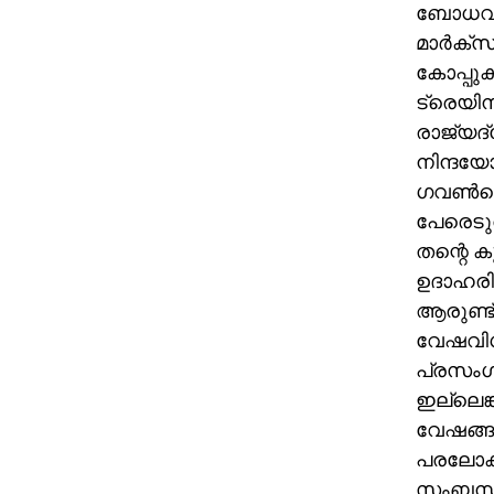
ബോധവത്
മാര്‍ക്
കോപ്പുക
ട്രെയിന
രാജ്യദ
നിന്ദയ
ഗവണ്‍
പേരെടു
തന്റെ 
ഉദാഹരിച
ആരുണ്ട്
വേഷവിധ
പ്രസംഗത
ഇല്ലെങ്
വേഷങ്ങള
പരലോക 
സംബന്ധി