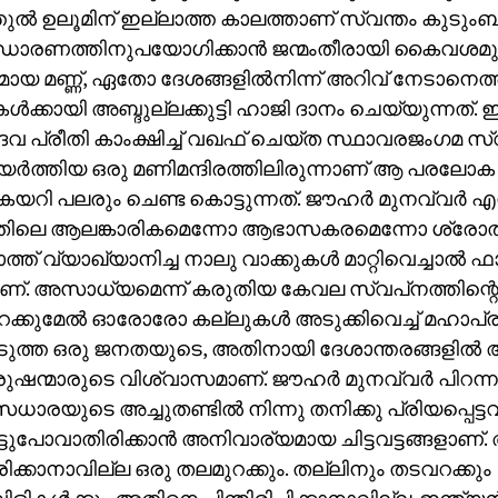
ുല്‍ ഉലൂമിന് ഇല്ലാത്ത കാലത്താണ് സ്വന്തം കുടു
ധാരണത്തിനുപയോഗിക്കാന്‍ ജന്മംതീരായി കൈവശമുണ
മായ മണ്ണ്, ഏതോ ദേശങ്ങളില്‍നിന്ന് അറിവ് നേടാനെ
്‍ക്കായി അബ്ദുല്ലക്കുട്ടി ഹാജി ദാനം ചെയ്യുന്നത
ൈവ പ്രീതി കാംക്ഷിച്ച് വഖഫ് ചെയ്ത സ്ഥാവരജംഗമ സ്വത
ര്‍ത്തിയ ഒരു മണിമന്ദിരത്തിലിരുന്നാണ് ആ പരലോക
 കയറി പലരും ചെണ്ട കൊട്ടുന്നത്. ജൗഹര്‍ മുനവ്വര്‍
ിലെ ആലങ്കാരികമെന്നോ ആഭാസകരമെന്നോ ശ്രോതാ
ത്ത് വ്യാഖ്യാനിച്ച നാലു വാക്കുകള്‍ മാറ്റിവെച്ചാല്‍
ണ്. അസാധ്യമെന്ന് കരുതിയ കേവല സ്വപ്‌നത്തിന്റ
ക്കുമേല്‍ ഓരോരോ കല്ലുകള്‍ അടുക്കിവെച്ച് മഹാപ്
യെടുത്ത ഒരു ജനതയുടെ, അതിനായി ദേശാന്തരങ്ങളില്‍
ഷന്മാരുടെ വിശ്വാസമാണ്. ജൗഹര്‍ മുനവ്വര്‍ പിറന്നു
ധാരയുടെ അച്ചുതണ്ടില്‍ നിന്നു തനിക്കു പ്രിയപ്പെട്ടവ
ട്ടുപോവാതിരിക്കാന്‍ അനിവാര്യമായ ചിട്ടവട്ടങ്ങളാണ്.
ിക്കാനാവില്ല ഒരു തലമുറക്കും. തല്ലിനും തടവറക്കും