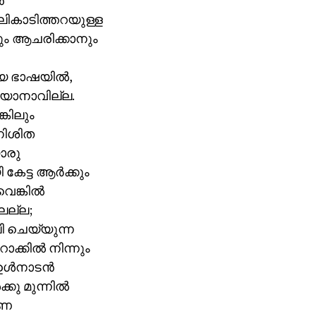
‍
ികാടിത്തറയുള്ള
ും ആചരിക്കാനും
ായ ഭാഷയില്‍,
ടയാനാവില്ല.
്കിലും
നിശിത
ൊരു
േട്ട ആര്‍ക്കും
െങ്കില്‍
ലല്ല;
ി ചെയ്യുന്ന
കില്‍ നിന്നും
ള്‍നാടന്‍
ു മുന്നില്‍
രണ