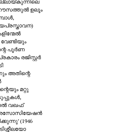
ല്ലായ്കുന്നിലെ
 റൗസത്തുല്‍ ഉലൂം
ോള്‍,
്യപ്രസ്താവന)
ിന്മേല്‍
വേണ്ടിയും
്റെ പൂര്‍ണ
രകാരം രജിസ്റ്റര്‍
ടി
ും അതിന്റെ
‍
റെയും മറ്റു
പുകള്‍,
ാല്‍ വഖഫ്
ലൂം അസോസിയേഷന്‍
കുന്നു’ (1946
ടിശ്ശീലയോ