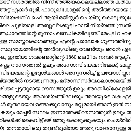
ോട് നഗരത്തില്‍ നിന്ന് അത്രയകലെയല്ലാത്ത കരിങ്ക
െട്ട് ഏക്കര്‍ ഭൂമി, ഫാറൂഖ് കോളജിന്റെ അടിത്തറയായ
േഷന് വഖഫ് ആയി രജിസ്റ്റര്‍ ചെയ്തു കൊടുക്കുമ്പ
ലെ പുളിയാളി അബ്ദുല്ലക്കുട്ടി ഹാജി നിയ്യത്ത് (സത
 ആധാരത്തിന്റെ മൂന്നാം ഖണ്ഡികയിലുണ്ട്. ‘മേപ്പടി വഹകള
ുള്ള സമസ്തവകാശങ്ങളും എന്റെ പരലോക ഗുണത്തിനു 
ം സമുദായത്തിന്റെ അഭിവൃദ്ധിക്കു വേണ്ടിയും ഞാന്‍ എന
, ഇന്ത്യാ ഗവണ്മെന്റിന്റെ 1860 ലെ 21ാം നമ്പര്‍ ആക്ട് പ്
പെട്ട റൗസത്തുല്‍ ഉലൂം അസോസിയേഷനിലേക്ക്, മേപ്പ
േഷന്റെ ഉദ്ദേശ്യങ്ങള്‍ അനുസരിച്ച് ഉപയോഗിപ്പാന
യത്തില്‍ നടത്തുന്നതും മദ്രാസ് സര്‍വകലാശാലയില്
ക്കപ്പെട്ടതുമായ റൗസത്തുല്‍ ഉലൂം അറബിക് കോളജിന്
ങ്ങളുടെയും ആവശ്യത്തിലേക്കും അവയുടെ വക എടുപ്
ങള്‍ മുതലായവ ഉണ്ടാക്കുവാനും മറ്റുമായി ഞാന്‍ ഇതിന
കയും മേപ്പടി സ്ഥലം ഇന്നത്തേക്ക് റൗസത്തുല്‍ ഉ
കള്‍ക്ക് കൈവിട്ട് ഒഴിഞ്ഞു കൊടുക്കുകയും ചെയ്തിരിക്
). തനതായി ഒരു തുണ്ട് ഭൂമിയോ അതു വാങ്ങാനുള്ള മ