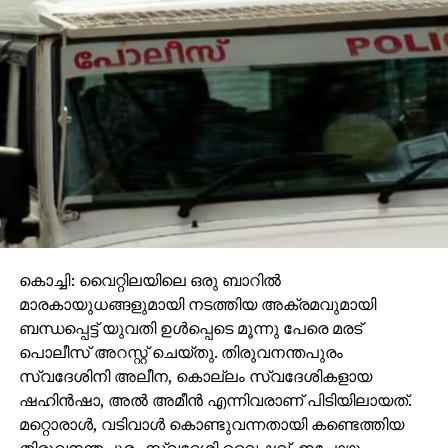
മൗലവി, രാജാ അബ്ദുല്‍ഖാദര്‍ ഹാജി, അഡ്വ. എം. ഹൈ
ദ്രോസ്, ഹാജി അബ്ദുസ്സത്താര്‍ ഇസ്ഹാഖ് സേട്ട്, എം.
കുഞ്ഞോയി വൈദ്യര്‍, പുനത്തില്‍ അബൂബക്കര്‍
തുടങ്ങിയവരെ ഉള്‍ക്കൊള്ളിച്ചു വികസിപ്പിച്ചു.
സൊസൈറ്റി ആക്ട് അനുസരിച്ച് റജിസ്റ്റര്‍ ചെയ്തു.
1947ല്‍ ഫറോക്കിലെ പുളിയാളി അബ്ദുള്ളക്കുട്ടി ഹാജി
അറബിക്കോളജിനായി 28 ഏക്കര്‍ ഭൂമി വഖഫ് ചെയ്തു.
ഇവിടെ അറബിക്കോളജ് കെട്ടിടത്തിന്റെ പണി
നടക്കുന്നതിനിടയില്‍ മുസ്‌ലിംകള്‍ക്ക് അറബി-മത
വിദ്യാഭ്യാസം പോരെന്നും, അവരുടെ പുരോഗതിക്ക്
ആധുനിക വിദ്യാഭ്യാസത്തിന് ഫസ്റ്റ് ഗ്രേഡ് കോളജ്
കൊച്ചി: വൈറ്റിലയിലെ ഒരു ബാറില്‍
അനിവാര്യമാണെന്നുമുള്ള ചിന്ത അബുസ്സബാഹില്‍
മാരകായുധങ്ങളുമായി നടത്തിയ അക്രമവുമായി
ഉടലെടുത്തു. ഈ ആശയത്തിന് റൗസത്തുല്‍ ഉലൂം
ബന്ധപ്പെട്ട് യുവതി ഉള്‍പ്പെടെ മൂന്നു പേരെ മരട്
അസോസിയേഷന്‍ പൂര്‍ണ അംഗീകാരവും നല്‍കി.
പൊലീസ് അറസ്റ്റ് ചെയ്തു. തിരുവനന്തപുരം
1948ല്‍ അറബിക്കോളജിനടുത്ത് തന്നെ ഫാറൂഖ്
സ്വദേശിനി അലീന, കൊല്ലം സ്വദേശികളായ
കോളജും സ്ഥാപിതമായി. തുടക്കത്തില്‍ റൗസത്തുല്‍
ഷഹിന്‍ഷാ, അല്‍ അമീന്‍ എന്നിവരാണ് പിടിയിലായത്.
ഉലൂം ഫസ്റ്റ് ഗ്രേഡ് കോളജ് എന്നായിരുന്നു പേരെങ്കിലും
മറ്റൊരാള്‍, വടിവാള്‍ കൊണ്ടുവന്നതായി കണ്ടെത്തിയ
പിന്നീട് മദ്രാസ് യൂനിവേഴ്‌സിറ്റി വൈസ് ചാന്‍സലര്‍
തിരുവനന്തപുരം സ്വദേശി വൈഷ്ണവ്, ഇപ്പോഴും