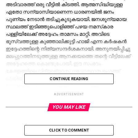
അടിവാരത്ത് ഒരു വീട്ടില്‍ കിടത്തി. ആത്മസിദ്ധിയുള്ള
ഏതോ സന്യാസിയാണെന്ന ധാരണയില്‍ ജനം
പുണ്യം നേടാന്‍ തടിച്ചുകൂടുകയായി. ജനശൂന്യമായ
സ്ഥലത്ത് ഇടിഞ്ഞുപൊളിഞ്ഞ് പഴയ നമസ്‌കാര
പള്ളിയിലേക്ക് അദ്ദേഹം താമസം മാറ്റി. അവിടെ
ഭൂസ്വത്തുള്ള കുഞ്ഞാലിക്കുട്ടി ഹാജി എന്ന കര്‍ഷകന്‍
ഇദ്ദേഹത്തിന്റെ നിത്യസന്ദര്‍ശകനായി. അനുനയിപ്പിച്ചു
മലപ്പുറത്തിനടുത്തുള്ള ആനക്കയത്തെ തന്റെ വീട്ടിലേക്ക്
അദ്ദേഹത്തെ കൊണ്ടുപോയി. ഈ സംഭവം
കേരളത്തിലെ വിദ്യാഭ്യാസ നവോത്ഥാന രംഗത്ത്
പുതിയ പ്രഭാതത്തിന്റെ തുടക്കമായിരുന്നു.
CONTINUE READING
ആനക്കയത്ത് പ്രത്യക്ഷപ്പെട്ട ഈ അജ്ഞാത
വ്യക്തിയാണ് പ്രഭാതത്തിന്റെ വിധാതാവ്
ADVERTISEMENT
എന്നര്‍ത്ഥമുള്ള പേരിന്റെ ഉടമയായ അബുസ്സബാഹ്
YOU MAY LIKE
അഹ്മദ് അലി. 1906ല്‍ തൃശൂര്‍ ജില്ലയിലെ ചാവക്കാട്ട്
ജനിച്ച ഈ മഹല്‍വ്യക്തി നാട്ടിലെ അറബി ഇസ്‌ലാമിക
വിദ്യാഭ്യാസം പൂര്‍ത്തിയാക്കി ഈജിപ്തിലെ ലോക
പ്രസിദ്ധമായ അല്‍ അസ്ഹര്‍ സര്‍വ്വകലാശാലയില്‍
CLICK TO COMMENT
ചേരുകയായിരുന്നു. പത്തു വര്‍ഷത്തെ പഠനം