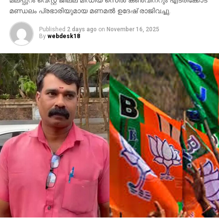
മലപ്പുറം വെസ്റ്റ് ജില്ല മീഡിയ സെല്‍ കണ്‍വീനറും എടരിക്കോട്
ചെയ്തു.
കേരളത്തിന്റെ പൊതുവിലും മു സ്‌ലിം
മണ്ഡലം പ്രഭാരിയുമായ മണമല്‍ ഉദേഷ് രാജിവച്ചു.
ന്യൂനപക്ഷത്തിന്റെ വിശേഷിച്ചും വിദ്യാഭ്യാസ
പുരോഗതിയില്‍ ഈ സ്ഥാപനങ്ങള്‍ വഹിച്ചതും
Published
2 days ago
on
November 16, 2025
By
webdesk18
വഹിച്ചുകൊണ്ടിരിക്കുന്നതുമായ പങ്ക് അനിഷേധ്യമാണ്.
ഫാറൂഖ് കോളജ് ഇന്ന് നാക്ക് അംഗീകാരമുള്ള ഒരു
അര്‍ധയൂനിവേഴ്‌സിറ്റിയായി ഉയര്‍ന്നിരിക്കുന്നു. കോളജ്
കമ്മിറ്റി പ്രസിഡണ്ട് പി.കെ അഹ്മദും സെക്രട്ടറി കെ.വി
കുഞ്ഞമ്മദ് കോ യയും മാനേജര്‍ അഡ്വ. എം. മുഹമ്മദും
ട്രഷറര്‍ സി.പി കു ഞ്ഞിമുഹമ്മദുമാണ്. ഇരുപത് യു.ജി
കോഴ്‌സും പതിനഞ്ച് പി.ജി കോഴ്‌സുമുള്ള വലിയ
സ്ഥാപനം. അസോസിയേഷന്റെ പ്രഥമ സ്ഥാപനമായ
റൗസത്തുല്‍ ഉലൂം അറബിക്കോളജ് ഇതിനകം നിരവധി
അറബി ഭാഷാ പണ്ഡിതന്മാരെയും സാംസ്‌കാരിക
നായകന്മാരെയും വാര്‍ത്തെടുത്തിട്ടുണ്ട്. അഡ്മിഷന്‍
റജിസ്റ്ററിലെ ആദ്യത്തെ പേരുകളില്‍ കോഴിക്കോട്
വലിയ ഖാസി സയ്യിദ് ശിഹാബുദ്ദീന്‍ ഇമ്പിച്ചിക്കോയ