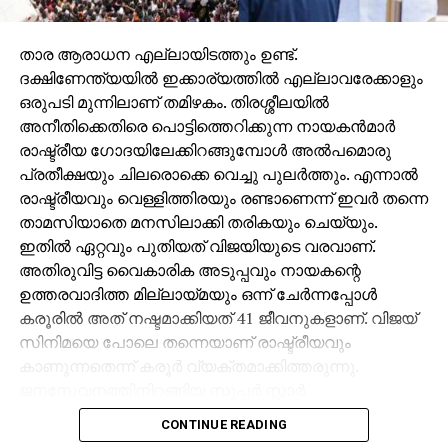
പ്രകടമാണ്. അതുപോലെ ഇത്തരം
കൃത്യങ്ങള്‍ക്കെതിരെ
താര ആരാധന എല്ലായിടത്തും ഉണ്ട്.
ന്യായീകരണവുമായെത്തുന്നവരുടെയും ലക്ഷ്യം
ദക്ഷിണേന്ത്യയില്‍ ഇക്കാര്യത്തില്‍ എല്ലാവരേക്കാളും
അവസരവും അം ഗീകാരവും തന്നെയാണ്.
ഒരുപടി മുന്നിലാണ് തമിഴകം. തിരശ്ശീലയില്‍
അനീതിക്കെതിരെ പൊട്ടിത്തെറിക്കുന്ന നായകന്‍മാര്‍
ലഹരിയുടെ ഉപയോഗം ഷൂട്ടിങ്ങ് സെറ്റുകളില്‍ വലിയ
രാഷ്ട്രീയ ഗോദയിലേക്കിറങ്ങുമ്പോള്‍ അല്‍പമൊരു
പ്രയാസം സൃഷ്ടിക്കുന്നതായുള്ള പരാതികള്‍
പ്രതീക്ഷയും ചിലരൊക്കെ വെച്ചു പുലര്‍ത്തും. എന്നാല്‍
വര്‍ഷങ്ങളായി ഉയര്‍ന്നുകേള്‍ക്കുന്നുണ്ടെങ്കിലും
രാഷ്ട്രീയവും വെള്ളിത്തിരയും രണ്ടാണെന്ന് ഇവര്‍ തന്നെ
പ്രസ്താവനകളും പ്രഖ്യാപനങ്ങളുമല്ലാതെ ഈ
താമസിയാതെ മനസിലാക്കി തരികയും ചെയ്യും.
പ്രവണതക്കെതിരെ ഒരുനടപടിയു മുണ്ടായിട്ടില്ല
ഇതില്‍ ഏറ്റവും പുതിയത് വിജയിയുടെ വരവാണ്.
എന്നതാണ് വാസ്തവം. ഷൂട്ടിങ് സെറ്റുകളില്‍ ലഹരി
അതിരുവിട്ട വൈകാരിക അടുപ്പവും നായകന്റെ
ഉപയോഗിച്ച് പ്രശ്നമുണ്ടാക്കുന്നവരുടെ പട്ടിക
ഉത്തരവാദിത്ത മില്ലായ്മയും ഒന്ന് ചേര്‍ന്നപ്പോള്‍
തയ്യാറാക്കാന്‍ പ്രൊഡ്യൂസേഴ്സ് അസോസിയേഷന്‍
കരൂരില്‍ അത് നഷ്ടമാക്കിയത് 41 ജീവനുകളാണ്. വിജയ്
തീരുമാനിക്കുകയും അംഗങ്ങള്‍ക്ക് നിര്‍ദ്ദേശം
സിനിമയെ പോലെ തന്നെയാണ് രാഷ്ട്രീയവും
നല്‍കുകയും ചെയതിരുന്നു.
കാണുന്നതെന്ന് കരൂര്‍ വ്യക്തമാക്കിത്തരുന്നു.
ജനസേവനത്തിനിറങ്ങിയ സൂപ്പര്‍ സ്റ്റാര്‍
സിനിമാ സെറ്റുകളില്‍ ഷാഡോ പൊലീസിനെ
കരിങ്കുപ്പായക്കാരായ അംഗരക്ഷകരുടെ സുരക്ഷയില്‍
നിയമിക്കുന്നതിനെയും സംഘടന അംഗീകരിച്ചിരുന്നു.
CONTINUE READING
സേഫ് സോ ണില്‍ വിരാജിക്കുമ്പോള്‍ നായകനെ ഒന്ന്
സെറ്റുകളിലെ ലഹരിയുടെ വ്യാപനത്തിനെതിരെ