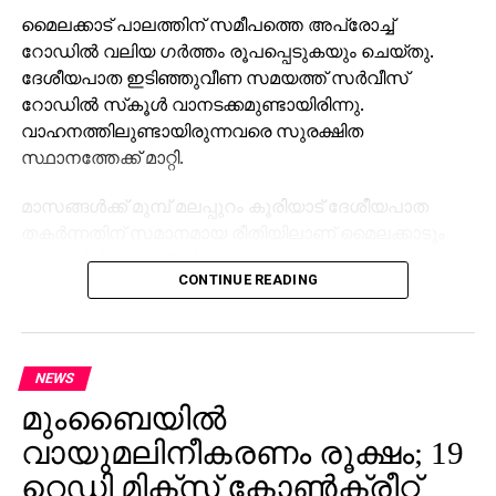
മൈലക്കാട് പാലത്തിന് സമീപത്തെ അപ്രോച്ച്
റോഡില്‍ വലിയ ഗര്‍ത്തം രൂപപ്പെടുകയും ചെയ്തു.
ദേശീയപാത ഇടിഞ്ഞുവീണ സമയത്ത് സര്‍വീസ്
റോഡില്‍ സ്‌കൂള്‍ വാനടക്കമുണ്ടായിരിന്നു.
വാഹനത്തിലുണ്ടായിരുന്നവരെ സുരക്ഷിത
സ്ഥാനത്തേക്ക് മാറ്റി.
മാസങ്ങള്‍ക്ക് മുമ്പ് മലപ്പുറം കൂരിയാട് ദേശീയപാത
തകര്‍ന്നതിന് സമാനമായ രീതിയിലാണ് മൈലക്കാടും
ഉണ്ടായിരിക്കുന്നത്. നിര്‍മാണം നടക്കുന്ന
CONTINUE READING
ദേശീയപാതയുടെ ഭാഗം താഴേക്ക് ഇടിയുകയായിരുന്നു.
സംഭവത്തില്‍ ആര്‍ക്കും അപായമുണ്ടായിട്ടില്ല. ഏറെ
തിരക്കേറിയ സമയത്താണ് അപകടമുണ്ടായത്.
NEWS
നിര്‍മാണ പ്രവൃത്തികള്‍ ഏകദേശം
മുംബൈയില്‍
പൂര്‍ണമായിക്കൊണ്ടിരിക്കുന്ന സമയത്താണ് അപകടം.
സംഭവത്തെ തുടര്‍ന്ന് ഗതാഗതത്തിന്
വായുമലിനീകരണം രൂക്ഷം; 19
നിയന്ത്രണമേര്‍പ്പെടുത്തിയിട്ടുണ്ട്. വാഹനങ്ങള്‍ തീരദേശ
റെഡി മിക്‌സ് കോണ്‍ക്രീറ്റ്
പാതവഴി തിരിച്ചുവിടുന്നുണ്ട്. സംഭത്തില്‍ അന്വേഷണം