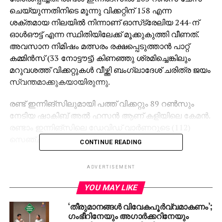
ചെയ്യുന്നതിനിടെ മൂന്നു വിക്കറ്റിന് 158 എന്ന
ശക്തമായ നിലയില്‍ നിന്നാണ് ഓസ്‌ട്രേലിയ 244-ന്
ഓള്‍ഔട്ട് എന്ന സ്ഥിതിയിലേക്ക് മൂക്കുകുത്തി വീണത്.
അവസാന നിമിഷം മത്സരം രക്ഷപ്പെടുത്താന്‍ പാറ്റ്
കമ്മിന്‍സ് (33 നോട്ടൗട്ട്) കിണഞ്ഞു ശ്രമിച്ചെങ്കിലും
മറുവശത്ത് വിക്കറ്റുകള്‍ വീഴ്ത്തി ബംഗ്ലാദേശ് ചരിത്ര ജയം
സ്വന്തമാക്കുകയായിരുന്നു.
രണ്ട് ഇന്നിങ്‌സിലുമായി പത്ത് വിക്കറ്റും 89 റണ്‍സും
നേടിയ ഷാകിബ് അല്‍ ഹസന്‍ ആണ് കളിയിലെ കേമന്‍.
രണ്ടാം ഇന്നിങ്‌സിലെ ഡേവിഡ് വാര്‍ണറുടെ (112)
സെഞ്ച്വറി പാഴായി.
CONTINUE READING
സ്‌കോര്‍ ചുരുക്കത്തില്‍: ബംഗ്ലാദേശ് 260 & 221,
ADVERTISEMENT
ഓസ്‌ട്രേലിയ 217 & 244.
YOU MAY LIKE
ചൊവ്വാഴ്ച കളി നിര്‍ത്തുമ്പോള്‍ രണ്ട് വിക്കറ്റിന് 109
‘തീരുമാനങ്ങള്‍ വിവേകപൂര്‍വ്വമാകണം’;
എന്ന ശക്തമായ നിലയിലായിരുന്ന ഓസീസിന് ഇന്നും
ഗംഭീറിനേയും അഗാര്‍ക്കറിനേയും
മികച്ച തുടക്കമാണ് ലഭിച്ചത്. സ്‌കോര്‍ 178-ല്‍ നില്‍ക്കെ