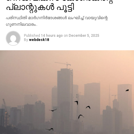
പ്ലാന്റുകള്‍ പൂട്ടി
വേണമെന്ന് സംസ്ഥാന പൊതുമരാമത്ത് മന്ത്രി മുഹമ്മദ്
റിയാസ് ആവശ്യപ്പെട്ടു.
പരിസ്ഥിതി മാര്‍ഗനിര്‍ദേശങ്ങള്‍ ലംഘിച്ച് വായുവിന്റെ
ഗുണനിലവാരം..
Published
14 hours ago
on
December 5, 2025
By
webdesk18