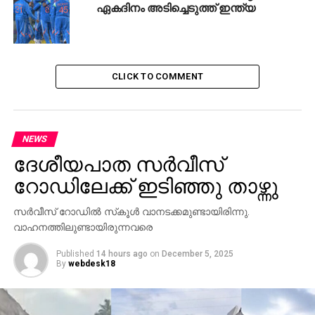
ഏകദിനം അടിച്ചെടുത്ത് ഇന്ത്യ
മടക്കിയതോടെ ബംഗ്ലാദേശ് തൊട്ടടുത്തെത്തി.
ആസന്നമായ തോല്‍വി മുന്നില്‍ക്കണ്ട് പാറ്റ് കമ്മിന്‍സ്
ആഞ്ഞടിച്ചെങ്കിലും ഹേസല്‍വുഡിനെ തെയ്ജുല്‍
വിക്കറ്റിനു മുന്നില്‍ കുടുക്കിയതോടെ ബംഗ്ലാദേശ്
CLICK TO COMMENT
ചരിത്ര നേട്ടത്തിന്റെ ആഘോഷം തുടങ്ങി.
RELATED TOPICS:
AUSTRALIA
BANGLADESH
CRICKET
TEST
NEWS
UP NEXT
ദേശീയപാത സര്‍വീസ്
നളിനി നെറ്റോ ചീഫ് സെക്രട്ടറി
റോഡിലേക്ക് ഇടിഞ്ഞു താഴ്ന്നു
സ്ഥാനമൊഴിഞ്ഞു; കെ.എം എബ്രഹാമിന്
അധിക ചുമതല
സര്‍വീസ് റോഡില്‍ സ്‌കൂള്‍ വാനടക്കമുണ്ടായിരിന്നു.
DON'T MISS
വാഹനത്തിലുണ്ടായിരുന്നവരെ
‘മമ്മുട്ടി ഇടപെടുകയാണെങ്കില്‍ ദിലീപിന്റെ അറസ്റ്റ്
നടക്കില്ലായിരുന്നു, കാവ്യയെ അറസ്റ്റ്
Published
14 hours ago
on
December 5, 2025
ചെയ്യണം’; ലിബര്‍ട്ടി ബഷീര്‍
By
webdesk18