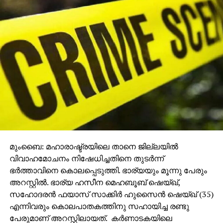
തുടര്‍ന്ന് നടത്തിയ പരിശോധനയില്‍ ഓം ഗ്ലോബല്‍
ഓപ്പറേഷന്‍, എസ്എസ്ജി ലിമിറ്റഡ്, രംഭ
ഇന്‍ഫ്രാസ്ട്രക്ചര്‍ പ്രൈവറ്റ് ലിമിറ്റഡ്, യൂണിറ്റി
കണ്‍സ്ട്രക്ഷന്‍ പ്രൈവറ്റ് ലിമിറ്റഡ് എന്നിവയുടെ
പ്രവര്‍ത്തനം നിര്‍ത്താന്‍ ഉത്തരവിട്ടിരുന്നു.
താനെയിലും നവി മുംബൈയിലും ആറ് ആര്‍എംസി
യൂണിറ്റുകളും കല്യാണില്‍ ഒന്‍പത് യൂണിറ്റുകളും
മാനദണ്ഡങ്ങള്‍ ലംഘിച്ചതായി കണ്ടെത്തി.തുടര്‍ന്ന്
പ്രവര്‍ത്തനം അവസാനിപ്പിക്കാന്‍ ഉത്തരവിട്ടതായി
ബോര്‍ഡ് അറിയിച്ചു.
മുംബൈ: മഹാരാഷ്ട്രയിലെ താനെ ജില്ലയില്‍
ഇതോടെ മൊത്തം പൂട്ടുന്നവ 19 ആയി. നിബന്ധനകള്‍
വിവാഹമോചനം നിഷേധിച്ചതിനെ തുടര്‍ന്ന്
പാലിക്കാത്ത വ്യവസായങ്ങള്‍ക്കെതിരേ നടപടികള്‍
ഭര്‍ത്താവിനെ കൊലപ്പെടുത്തി. ഭാര്യയും മൂന്നു പേരും
തുടരുമെന്നും എംപിസിബി വ്യക്തമാക്കി.
അറസ്റ്റില്‍. ഭാര്യ ഹസീന മെഹബൂബ് ഷെയ്ഖ്,
സഹോദരന്‍ ഫയാസ് സാക്കിര്‍ ഹുസൈന്‍ ഷെയ്ഖ് (35)
എന്നിവരും കൊലപാതകത്തിനു സഹായിച്ച രണ്ടു
പേരുമാണ് അറസ്റ്റിലായത്. കര്‍ണാടകയിലെ