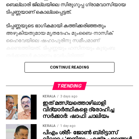
ബെല്ലാരി ജില്ലയിലെ സിരുഗുപ്പ ഗ്രാമവാസിയായ
ടിപ്പണ്ണയാണ് കൊല്ലപ്പെട്ടത്.
ടിപ്പണ്ണയുടെ ഭാഗികമായി കത്തിക്കരിഞ്ഞതും
അഴുകിയതുമായ മൃതദേഹം മുംബൈ-നാസിക്
ഹൈവേയിലെ ഷഹാപൂരിനു സമീപമാണ്
കണ്ടെത്തിയത്. ടിപ്പണ്ണയും ഹസീനയും കുടുംബ
തര്‍ക്കങ്ങള്‍ കാരണം വേര്‍പിരിഞ്ഞ്
താമസിക്കുകയായിരുന്നു. ഇതിനുപിന്നാലെ ഹസീന
CONTINUE READING
ടിപ്പണ്ണയോട് വിവാഹമോചനം ആവശ്യപ്പെട്ടു. എന്നാല്‍
വിവാഹ മോചനത്തിനു ടിപ്പണ്ണ വിസമ്മതിച്ചതാണ്
കൊലപാതകത്തിനു കാരണമെന്ന് ഷഹാപൂര്‍ പൊലീസ്
TRENDING
സ്റ്റേഷനിലെ ഇന്‍സ്‌പെക്ടര്‍ മുകേഷ് ധാഗെ പറഞ്ഞു.
KERALA
3 days ago
ഇത് മത്സ്യത്തൊഴിലാളി
ഹസീനയുടെ നിര്‍ദ്ദേശപ്രകാരം, ഓട്ടോറിക്ഷാ
വിദ്യാര്‍ത്ഥികളെ ദ്രോഹിച്ച
ഡ്രൈവറായ സഹോദരനും കൂട്ടാളികളും നവംബര്‍ 17
സര്‍ക്കാര്‍: ഷാഫി ചാലിയം
ന് ടിപ്പണ്ണയെ ഷഹാപൂരിനടുത്തുള്ള ഒരു
KERALA
1 day ago
വനപ്രദേശത്തേക്ക് കൊണ്ടുപോയി. അവിടെവച്ച്
പിഎം ശ്രീ- ജോണ്‍ ബ്രിട്ടാസ്
കൊലപ്പെടുത്തി മൃതദേഹം കത്തിക്കാന്‍ ശ്രമിച്ച ശേഷം
വിവാദം: ‘ഇനിയും എത്ര പാലങ്ങള്‍