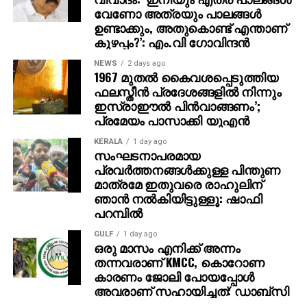
ഹൈവേയ്ക്ക് സമീപം ഉപേക്ഷിക്കുകയായിരുന്നു.
വേണോ അത്രയും പാലങ്ങള്‍
ചോദ്യം ചെയ്യലില്‍, സഹോദരി ഹസീനയുടെ
ഉണ്ടാക്കും, അതുകൊണ്ട് എന്താണ്
കുഴപ്പം?’: എം.വി ഗോവിന്ദന്‍
നിര്‍ദ്ദേശപ്രകാരമാണ് കൊലപാതകം നടത്തിയതെന്ന്
ഫയാസ് സമ്മതിച്ചു.
NEWS
2 days ago
1967 മുതല്‍ കൈവശപ്പെടുത്തിയ
ഫലസ്തീന്‍ പ്രദേശങ്ങളില്‍ നിന്നും
ഇസ്രാഈല്‍ പിന്‍വാങ്ങണം’;
പ്രമേയം പാസാക്കി യുഎന്‍
KERALA
1 day ago
സംഘടനാപരമായ
പ്രവര്‍ത്തനങ്ങള്‍ക്കുള്ള പിന്തുണ
മാത്രമേ ഇതുവരെ രാഹുലിന്
ഞാന്‍ നല്‍കിയിട്ടുള്ളൂ: ഷാഫി
പറമ്പില്‍
GULF
1 day ago
ഒരു മാസം എനിക്ക് അന്നം
തന്നവരാണ് KMCC, കൊറോണ
കാരണം ജോലി പോയപ്പോൾ
അവരാണ് സഹായിച്ചത്: ഡാബ്സി