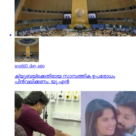
world
1 day ago
ക്യൂബയ്ക്കെതിരായ സാമ്പത്തിക ഉപരോധം
പിന്‍വലിക്കണം: യു.എന്‍