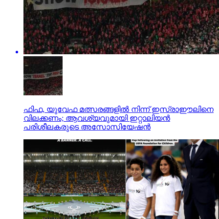
ഫിഫ, യുവേഫ മത്സരങ്ങളില്‍ നിന്ന് ഇസ്രാഈലിനെ
വിലക്കണം; ആവശ്യവുമായി ഇറ്റാലിയന്‍
പരിശീലകരുടെ അസോസിയേഷന്‍