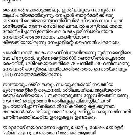
ഫൈനൽ പോരാട്ടത്തിലും ഇന്ത്യയുടെ സമ്പൂർണ
ആധിപത്യമായിരുന്നു. നേപ്പാൾ ബാറ്റർമാർക്ക് ഒരു
ബൗണ്ടറി മാത്രമാണ് ഇന്നിങ്സിൽ നേടാൻ സാധിച്ചത്.
ശനിയാഴ്ച നടന്ന സെമി ഫൈനലിൽ ഓസ്ട്രേലിയയെ
തോൽപിച്ചാണ് ഇന്ത്യ കലാശപ്പോരിന് യോഗ്യത
നേടിയത്. അതേസമയം പാക്കിസ്ഥാനെ
കീഴടക്കിയായിരുന്നു നേപ്പാളിന്റെ ഫൈനൽ പ്രവേശം.
പാക്കിസ്ഥാൻ താരം മെഹ്റീൻ അലിയാണു ടൂർണമെന്റിലെ
ടോപ് സ്കോറർ. ടൂർണമെന്റിൽ 600 റൺസ് അടിച്ചെടുത്ത
മെഹ്റീൻ, ശ്രീലങ്കയ്ക്കെതിരെ 78 പന്തിൽ 230 റൺസാണു
നേടിയത്. ഓസ്ട്രേലിയയ്ക്കെതിരെ താരം സെഞ്ചറിയും
(133) സ്വന്തമാക്കിയിരുന്നു.
ഇന്ത്യയും ശ്രീലങ്കയും സംയുക്തമായി നടത്തിയ
ടൂർണമെന്റിന്റെ ഫൈനൽ, ശ്രീലങ്കയിലെ ആദ്യത്തെ
ടെസ്റ്റ് വേദിയായ പി. സരവണമുത്തു സ്റ്റേഡിയത്തിലാണു
നടന്നത്. വെളുത്ത നിറത്തിലുള്ള പ്ലാസ്റ്റിക് പന്ത്
ഉപയോഗിച്ചാണ് ബ്ലൈൻഡ് ക്രിക്കറ്റ് കളിക്കുന്നത്.
താരങ്ങൾക്ക് പന്തിന്റെ വരവ് കേട്ടു മനസ്സിലാക്കുന്നതിനായി
പന്തിനകത്ത് ചെറിയ ഉരുളകളും ഉണ്ടാകും.
ബാറ്ററോട് തയാറാണോ എന്നു ചോദിച്ച ശേഷം ബോളർ
‘പ്ലേ’ എന്നു പറഞ്ഞാണ് അണ്ടർ ആമായി