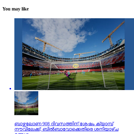
You may like
ബാഴ്സലോണ 908 ദിവസത്തിന് ശേഷം ക്യാമ്പ്
നൗവിലേക്ക്; ബില്‍ബാവോക്കെതിരെ ശനിയാഴ്ച