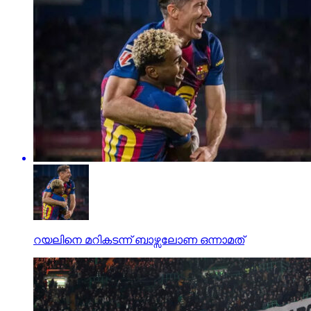
റയലിനെ മറികടന്ന് ബാഴ്സലോണ ഒന്നാമത്