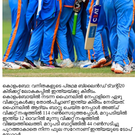
കൊളംബോ: വനിതകളുടെ പ്രഥമ ബ്ലൈൻഡ് ട്വന്റി20
ക്രിക്കറ്റ് ലോകകപ്പിൽ ഇന്ത്യയ്ക്കു കിരീടം.
കൊളംബോയിൽ നടന്ന ഫൈനലിൽ നേപ്പാളിനെ ഏഴു
വിക്കറ്റുകൾക്കു തോൽപിച്ചാണ് ഇന്ത്യ കിരീടം നേടിയത്.
ഫൈനലിൽ ആദ്യം ബാറ്റു ചെയ്ത നേപ്പാള്‍ അഞ്ച്
വിക്കറ്റ് നഷ്ടത്തിൽ 114 റൺസെടുത്തപ്പോൾ, മറുപടിയിൽ
ഇന്ത്യ 12 ഓവറില്‍ മൂന്നു വിക്കറ്റ് നഷ്ടത്തിൽ
വിജയത്തിലെത്തി. മറുപടി ബാറ്റിങ്ങിൽ 44 റൺസടിച്ചു
പുറത്താകാതെ നിന്ന ഫുല സറേനാണ് ഇന്ത്യയുടെ ടോപ്
സ്കോറർ.