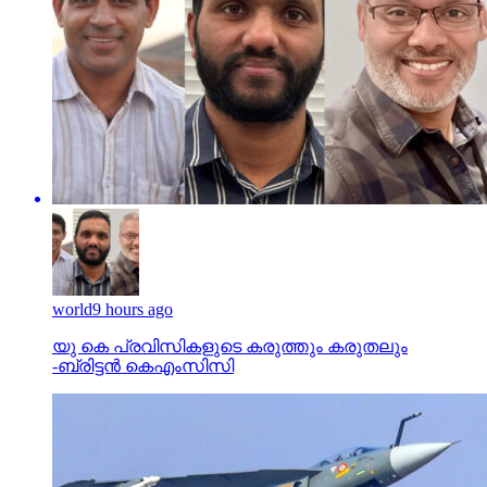
world
9 hours ago
യു കെ പ്രവിസികളുടെ കരുത്തും കരുതലും
-ബ്രിട്ടൻ കെഎംസിസി