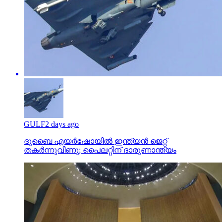
GULF
2 days ago
ദുബൈ എയര്‍ഷോയില്‍ ഇന്ത്യന്‍ ജെറ്റ്
തകര്‍ന്നുവീണു; പൈലറ്റിന് ദാരുണാന്ത്യം