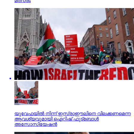
മത്സരം
യുവേഫയില്‍ നിന്ന് ഇസ്രാഈലിനെ വിലക്കണമെന്ന
ആവശ്യവുമായി ഐറിഷ് ഫുട്‌ബോള്‍
അസോസിയേഷന്‍