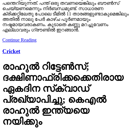
പന്തെറിയുന്നത്. പന്ത് ഒരു തവണയെങ്കിലും ബൗണ്‍സ്
ചെയ്യണമെന്നും നിർബന്ധമുണ്ട്. സാധാരണ
ക്രിക്കറ്റിലേതു പോലെ ടീമിൽ 11 താരങ്ങളുണ്ടാകുമെങ്കിലും
അതിൽ നാലു പേര്‍ കാഴ്ച പൂർണമായും
നഷ്ടമായവരാകണം. കൂടാതെ കണ്ണു മറച്ചുവേണം
എല്ലാവരും ഗ്രൗണ്ടിൽ ഇറങ്ങാൻ.
Continue Reading
Cricket
രാഹുൽ റിട്ടേൺസ്;
ദക്ഷിണാഫ്രിക്കക്കെതിരായ
ഏകദിന സ്‌ക്വാഡ്
പ്രഖ്യാപിച്ചു; കെഎൽ
രാഹുൽ ഇന്ത്യയെ
നയിക്കും