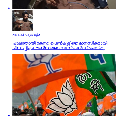
kerala
2 days ago
പാലത്തായി കേസ്; പെൺകുട്ടിയെ മാനസികമായി
പീഡിപ്പിച്ച കൗൺസലറെ സസ്പെൻഡ് ചെയ്തു