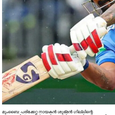
മുംബൈ: പരിക്കേറ്റ നായകൻ ശുഭ്മൻ ഗില്ലിന്റെ