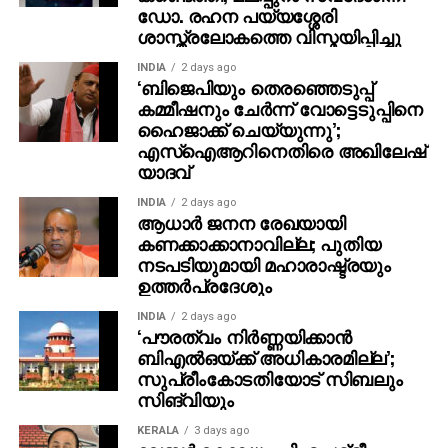
ഡോ. രഹന പയ്യശ്ശേരി
ശാസ്ത്രലോകത്തെ വിസ്മയിപ്പിച്ചു
സ്വന്തം മണ്ണിലെ ദാരുണമായ തോൽവിയോടെ ഇന്ത്യ
ടെസ്റ്റ് ചാമ്പ്യൻഷിപ്പിൽ അഞ്ചാം സ്ഥാനത്തേക്ക്
INDIA
2 days ago
‘ബിജെപിയും തെരഞ്ഞെടുപ്പ്
വീണു. ടെസ്റ്റ് പരമ്പര നഷ്ടവുമായ ഇന്ത്യക്ക്
കമ്മീഷനും ചേർന്ന് വോട്ടെടുപ്പിനെ
ഇനിയുള്ളത് ദക്ഷിണാഫ്രിക്കയുമായുള്ള മൂന്ന്
ഹൈജാക്ക് ചെയ്യുന്നു’;
മത്സരങ്ങളുടെ ഏകദിന പരമ്പരയാണ്. നവംബർ 30
എസ്ഐആറിനെതിരെ അഖിലേഷ്
ഞായറാഴ്ച റാഞ്ചിയിലാണ് പരമ്പരയിലെ ആദ്യ
യാദവ്
മത്സരം.
INDIA
2 days ago
ആധാർ ജനന രേഖയായി
കണക്കാക്കാനാവില്ല; പുതിയ
നടപടിയുമായി മഹാരാഷ്ട്രയും
ഉത്തർപ്രദേശും
INDIA
2 days ago
‘പൗരത്വം നിര്‍ണ്ണയിക്കാന്‍
ബിഎല്‍ഒയ്ക്ക് അധികാരമില്ല’;
സുപ്രീംകോടതിയോട് സിബലും
സിങ്‌വിയും
KERALA
3 days ago