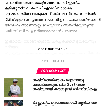
‘നിലവില്‍ അന്താരാഷ്ട്ര മത്സരങ്ങള്‍ ഇന്ത്യ
കളിക്കുന്നില്ല. ഐ.പി.എല്ലിന് ശേഷം
എന്തുചെയ്യാനാകുമെന്ന് പരിശോധിക്കും. ഇന്ത്യന്‍
ടീമിന് ഏറെ നേട്ടങ്ങള്‍ സമ്മാനിച്ച നായകനാണ് ധോണി.
അദ്ദേഹം അങ്ങേയറ്റം ബഹുമാനം അര്‍ഹിക്കുന്നുണ്ട്’
-ബി.സി.സി.ഐ ഉദ്യോഗസ്ഥന്‍ പറഞ്ഞു.
ഇക്കാര്യം ധോണിയുമായി ചര്‍ച്ച ചെയ്തിട്ടില്ലെന്നും
ഉദ്യോഗസ്ഥന്‍ പറഞ്ഞു. സെപ്റ്റംബറില്‍
CONTINUE READING
യു.എ.ഇയില്‍ നടക്കുന്ന ഐ.പി.എല്‍ മത്സരങ്ങള്‍ക്കിടെ
ഇക്കാര്യം ധോണിയുമായി ചര്‍ച്ച ചെയ്യും. ഒരു
ADVERTISEMENT
മത്സരമോ പരമ്ബരയോ കളിക്കാനാകുമോ എന്ന്
ചോദിക്കും. ഇത് ധോണി സമ്മതിച്ചാലും ഇല്ലെങ്കിലും
YOU MAY LIKE
അദ്ദേഹത്തിന് ഉചിതമായ യാത്രയയപ്പ് നല്‍കുമെന്ന്
ഗംഭീറിനെതിരെ പെട്ടെന്നൊരു
ഉദ്യോഗസ്ഥന്‍ പറഞ്ഞു.
നടപടിയെടുക്കില്ല; 2027 വരെ
ഗംഭീറുമായി കരാറുണ്ട്: ബിസിസിഐ
നേരത്തെ, ഝാര്‍ഖണ്ഡ് മുഖ്യമന്ത്രി ഹേമന്ദ് സോറന്‍
ധോണിക്ക് വിടവാങ്ങല്‍ മത്സരം സംഘടിപ്പിക്കണമെന്ന്
ടീം ഇന്ത്യ സെലക്ഷനായി ആഭ്യന്തര
ബി.സി.സി.ഐയോട് ആവശ്യപ്പെട്ടിരുന്നു. മത്സരത്തിന്