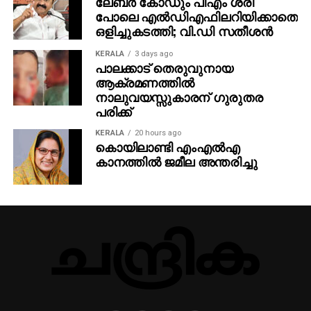
ലേബര്‍ കോഡും പിഎം ശ്രീ
പോലെ എല്‍ഡിഎഫിലറിയിക്കാതെ
ഒളിച്ചുകടത്തി; വി.ഡി സതീശന്‍
KERALA
3 days ago
പാലക്കാട് തെരുവുനായ
ആക്രമണത്തില്‍
നാലുവയസ്സുകാരന് ഗുരുതര
പരിക്ക്
KERALA
20 hours ago
കൊയിലാണ്ടി എംഎല്‍എ
കാനത്തില്‍ ജമീല അന്തരിച്ചു