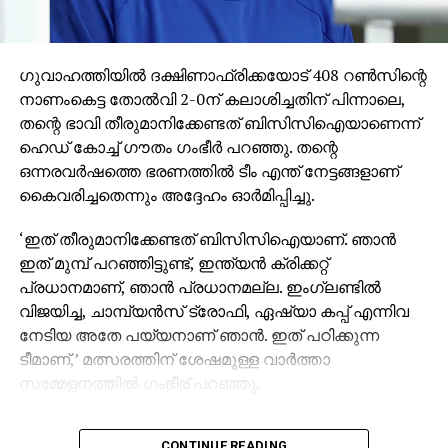
തുടര്‍ച്ച തിരഞ്ഞെടുത്തു.
‘ബിസിസിഐ ഒരു തീരുമാനവും എടുക്കാന്‍
ഗുവാഹത്തിയില്‍ ദക്ഷിണാഫ്രിക്കയോട് 408 റണ്‍സിന്റെ
തിരക്കുകൂട്ടില്ല, ടീം ഒരു പരിവര്‍ത്തന ഘട്ടത്തിലാണ്,”
നാണംകെട്ട തോല്‍വി 2-0ന് കലാശിച്ചതിന് പിന്നാലെ,
ബിസിസിഐ ഉദ്യോഗസ്ഥന്‍ പറഞ്ഞു. ‘കോച്ച് ഗൗതം
തന്റെ ഭാവി തീരുമാനിക്കേണ്ടത് ബിസിസിഐയാണെന്ന്
ഗംഭീറിനെ സംബന്ധിച്ചിടത്തോളം, ലോകകപ്പ്
ഹെഡ് കോച്ച് ഗൗതം ഗംഭീര്‍ പറഞ്ഞു. തന്റെ
അടുത്തിരിക്കുന്നതിനാലും 2027 ലോകകപ്പ് വരെ
ഒന്നരവര്‍ഷത്തെ ഭരണത്തില്‍ ടീം എന്ത് നേട്ടങ്ങളാണ്
അദ്ദേഹത്തിന്റെ കരാര്‍ ഉള്ളതിനാലും ഞങ്ങള്‍
കൈവരിച്ചതെന്നും അദ്ദേഹം ഓര്‍മിപ്പിച്ചു.
അവനെക്കുറിച്ച് ഒരു തീരുമാനവും എടുക്കില്ല. മുന്നോട്ട്
പോകുന്ന സെലക്ടര്‍മാരുമായും ടീം മാനേജ്മെന്റുമായും
‘ഇത് തീരുമാനിക്കേണ്ടത് ബിസിസിഐയാണ്. ഞാന്‍
ബിസിസിഐ സംസാരിക്കും, പക്ഷേ മുട്ടുമടക്കുന്ന
ഇത് മുമ്പ് പറഞ്ഞിട്ടുണ്ട്, ഇന്ത്യന്‍ ക്രിക്കറ്റ്
നടപടി ഉണ്ടാകില്ല.’
പ്രധാനമാണ്, ഞാന്‍ പ്രധാനമല്ല. ഇംഗ്ലണ്ടില്‍
വിജയിച്ച, ചാമ്പ്യന്‍സ് ട്രോഫി, ഏഷ്യാ കപ്പ് എന്നിവ
ഗുവാഹത്തി തോല്‍വിക്ക് ശേഷം മാധ്യമങ്ങള്‍ക്ക്
നേടിയ അതേ പയ്യനാണ് ഞാന്‍. ഇത് പഠിക്കുന്ന
മുന്നില്‍ എത്തിയ ഗംഭീര്‍, ടീമിനെ സംരക്ഷിച്ചു, പക്ഷേ
ടീമാണ്,’ മത്സരത്തിന് ശേഷമുള്ള വാര്‍ത്താ
ആവര്‍ത്തിച്ചുള്ള ബാറ്റിംഗ് തകര്‍ച്ചകള്‍ അംഗീകരിച്ചു-
സമ്മേളനത്തില്‍ ഗംഭീര് പറഞ്ഞു.
പ്രത്യേകിച്ച് രണ്ടാം ടെസ്റ്റിന്റെ ആദ്യ ഇന്നിംഗ്സില്‍ 95
എന്ന നിലയില്‍ നിന്ന് 7 വിക്കറ്റിന് 120 എന്ന സ്ലൈഡ്
കൂടാതെ, തന്നില്‍ നിന്ന് ആരംഭിച്ച പ്രകടനത്തിന്
പ്രധാന വഴിത്തിരിവായി. ‘ആ ഡ്രസ്സിംഗ് റൂമിലുള്ള
CONTINUE READING