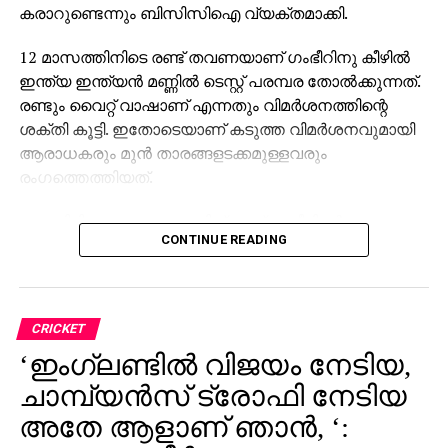
കരാറുണ്ടെന്നും ബിസിസിഐ വ്യക്തമാക്കി.
12 മാസത്തിനിടെ രണ്ട് തവണയാണ് ഗംഭീറിനു കീഴില്‍
ഇന്ത്യ ഇന്ത്യന്‍ മണ്ണില്‍ ടെസ്റ്റ് പരമ്പര തോല്‍ക്കുന്നത്.
രണ്ടും വൈറ്റ് വാഷാണ് എന്നതും വിമര്‍ശനത്തിന്റെ
ശക്തി കൂട്ടി. ഇതോടെയാണ് കടുത്ത വിമര്‍ശനവുമായി
ആരാധകരും മുന്‍ താരങ്ങളടക്കമുള്ളവരും
രംഗത്തെത്തിയത്.
വരാനിരിക്കുന്ന ലോകകപ്പിന് മുമ്പ് ഗംഭീറിന്റെ
CONTINUE READING
ഭാവിയെക്കുറിച്ച് ബോര്‍ഡ് തീരുമാനങ്ങളൊന്നും
എടുക്കില്ലെന്ന് ബിസിസിഐ മുതിര്‍ന്ന ഉദ്യോഗസ്ഥന്‍
പറഞ്ഞു, ടീം ”പരിവര്‍ത്തന ഘട്ടത്തില്‍” തുടരണമെന്ന്
വാദിച്ചു.
CRICKET
‘ഇംഗ്ലണ്ടില്‍ വിജയം നേടിയ,
‘ഇത് ബിസിസിഐയാണ് തീരുമാനിക്കേണ്ടത്. ഞാന്‍
മുഖ്യ പരിശീലകനായി ചുമതലയേറ്റപ്പോള്‍ എന്റെ
ചാമ്പ്യന്‍സ് ട്രോഫി നേടിയ
ആദ്യ വാര്‍ത്താ സമ്മേളനത്തില്‍ പറഞ്ഞത് ഇന്ത്യന്‍
അതേ ആളാണ് ഞാന്‍, ‘:
ക്രിക്കറ്റാണ് പ്രധാനം; ഞാനല്ല. അതേ