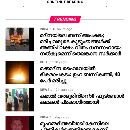
CONTINUE READING
എന്റെ വിശ്വാസം,” – ജെസി ഐസന്‍ബെര്‍ഗ് പറഞ്ഞു.
താന്‍ ഇതുവരെ ഇന്ത്യ സന്ദര്‍ശിച്ചിട്ടില്ല എങ്കിലും
TRENDING
നേപ്പാളില്‍ എത്തിയിട്ടുണ്ടെന്നും, നേപ്പാളിന്
ഇന്ത്യയോട് സാമ്യമുണ്ടെന്ന് തോന്നിയെന്നും താരം
INDIA
16 hours ago
മദീനയിലെ ബസ് അപകടം;
കൂട്ടിച്ചേര്‍ത്തു.
മരിച്ചവരുടെ കുടുംബങ്ങള്‍ക്ക്
അഞ്ച് ലക്ഷം വീതം ധനസഹായം
രാജമൗലിയുടെ മുമ്പത്തെ ഹിറ്റ് ചിത്രങ്ങളായ
നല്‍കുമെന്ന് തെലങ്കാന സര്‍ക്കാര്‍
ബാഹുബലി 1, 2 എന്നിവ ഇന്ത്യന്‍ സിനിമയുടെ പുതിയ
GULF
1 day ago
ചരിത്രം രചിച്ചതാണ്. എന്നാല്‍ RRR അതിനെ മറികടന്ന്
മക്കമദീന ഹൈവേയില്‍
ലോകമൊട്ടാകെ ഇന്ത്യന്‍ സിനിമയുടെ മാനം
ഭീകരാപകടം: ഉംറ ബസ് കത്തി, 40
ഉയര്‍ത്തിയ ചിത്രമായി മാറി. ജെയിംസ് കാമറൂണ്‍,
പേര്‍ മരിച്ചു
സ്റ്റീഫന്‍ സ്പില്‍ബെര്‍ഗ്, ക്രിസ് ഹെംസ്വര്‍ത്ത്
NEWS
17 hours ago
തുടങ്ങിയ ഹോളിവുഡ് പ്രതിഭകളും ചിത്രത്തെ
കമാൽ വരദൂരിൻ്റെ 50 ഫുട്ബോൾ
പുകഴ്ത്തിയിരുന്നു.
കഥകൾ പ്രകാശിതമായി
ഇതിനിടെ, രാജമൗലി ഇപ്പോള്‍ മഹേഷ് ബാബു
നായകനായും പൃഥ്വിരാജ് സുകുമാരന്‍ വില്ലനായും
INDIA
3 days ago
മുഹമ്മദ് അഖ്‌ലാഖ് കേസിലെ
എത്തുന്ന പുതിയ ചിത്രത്തിന്റെ ഒരുക്കങ്ങളിലാണ്.
പ്രതികള്‍ക്കെതിരായ കേസ്