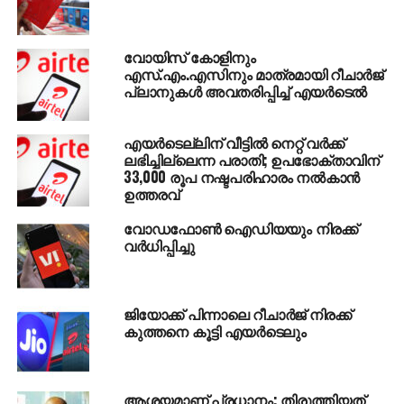
വിഹിതവും എയര്‍ടെല്‍ ഒറ്റക്കാണ് കൈയാളുന്നത്. 19
ശതമാനം വിപണി വിഹിതവുമായി വൊഡാഫോണ്‍
രണ്ടാമതും 17 ശതമാനം വിപണി വിഹിതവുമായി
വോയിസ് കോളിനും
ഐഡിയ മൂന്നാമതുമാണ്. ഇവര്‍ ഒരുമിച്ചാല്‍ എയര്‍ടെല്‍
എസ്.എം.എസിനും മാത്രമായി റീചാര്‍ജ്
പ്ലാനുകള്‍ അവതരിപ്പിച്ച് എയര്‍ടെല്‍
രണ്ടാംസ്ഥാനത്തേക്ക് പിന്തള്ളപ്പെടും. മാത്രമല്ല 27
കോടി ഉപഭോക്താക്കളുമായി രാജ്യത്ത്
ഒന്നാംസ്ഥാനത്തുള്ള എയര്‍ടെല്‍ ലയനം
എയര്‍ടെല്ലിന് വീട്ടില്‍ നെറ്റ് വര്‍ക്ക്
യാഥാര്‍ത്ഥ്യമാകുന്നതോടെ രണ്ടാമതാകും. ഐഡിയ-
ലഭിച്ചില്ലെന്ന പരാതി; ഉപഭോക്താവിന്
33,000 രൂപ നഷ്ടപരിഹാരം നല്‍കാന്‍
വൊഡാഫോണ്‍ ഉപഭോക്താക്കള്‍ 39 കോടിയിലധികം
ഉത്തരവ്
വരുമെന്നാണ് കണക്ക്.
വോഡഫോൺ ഐഡിയയും നിരക്ക്
വർധിപ്പിച്ചു
RELATED TOPICS:
AIRTEL
IDEA
JIO
VODAFONE
UP NEXT
ട്രംപിനെതിരെ ബ്രിട്ടനിലും പ്രതിഷേധം
ജിയോക്ക് പിന്നാലെ റീചാർജ് നിരക്ക്
ശക്തമാവുന്നു
കുത്തനെ കൂട്ടി എയര്‍ടെലും
DON'T MISS
കാനഡയിലെ പള്ളി ആക്രമണം
മുസ്‌ലിങ്ങള്‍ക്കെതിരായ ഭീകരാക്രമണം:
ആശയമാണ് പ്രധാനം; തിരുത്തിയത്
പ്രസിഡന്റ്