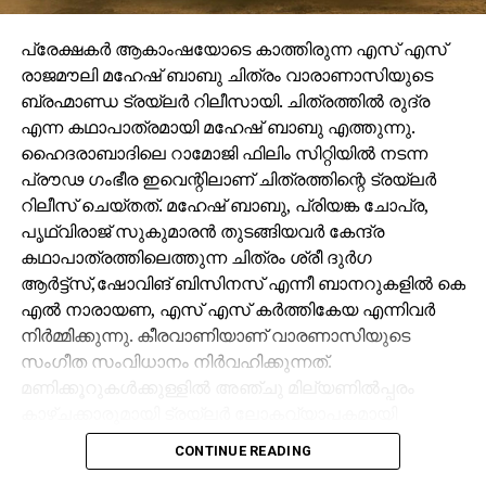
പ്രേക്ഷകർ ആകാംഷയോടെ കാത്തിരുന്ന എസ് എസ്
രാജമൗലി മഹേഷ് ബാബു ചിത്രം വാരാണാസിയുടെ
ബ്രഹ്മാണ്ഡ ട്രയ്ലർ റിലീസായി. ചിത്രത്തിൽ രുദ്ര
എന്ന കഥാപാത്രമായി മഹേഷ് ബാബു എത്തുന്നു.
ഹൈദരാബാദിലെ റാമോജി ഫിലിം സിറ്റിയിൽ നടന്ന
പ്രൗഢ ഗംഭീര ഇവെന്റിലാണ് ചിത്രത്തിന്റെ ട്രയ്ലർ
റിലീസ് ചെയ്തത്. മഹേഷ് ബാബു, പ്രിയങ്ക ചോപ്ര,
പൃഥ്വിരാജ് സുകുമാരൻ തുടങ്ങിയവർ കേന്ദ്ര
കഥാപാത്രത്തിലെത്തുന്ന ചിത്രം ശ്രീ ദുർഗ
ആർട്ട്സ്,ഷോവിങ് ബിസിനസ് എന്നീ ബാനറുകളിൽ കെ
എൽ നാരായണ, എസ് എസ് കർത്തികേയ എന്നിവർ
നിർമ്മിക്കുന്നു. കീരവാണിയാണ് വാരണാസിയുടെ
സംഗീത സംവിധാനം നിർവഹിക്കുന്നത്.
മണിക്കൂറുകൾക്കുള്ളിൽ അഞ്ചു മില്യണിൽപ്പരം
കാഴ്ചക്കാരുമായി ട്രയ്ലർ ലോകവ്യാപകമായി
ട്രെൻഡിങ്ങിൽ മുന്നിലാണ്.
CONTINUE READING