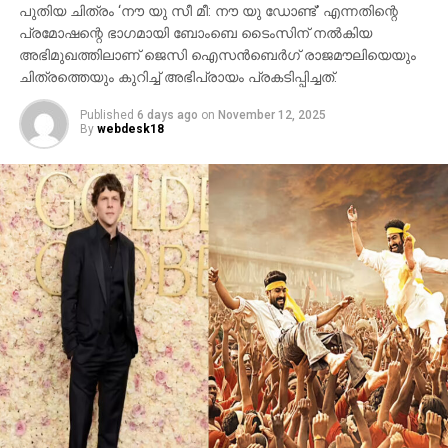
പുതിയ ചിത്രം ‘നൗ യു സീ മീ: നൗ യു ഡോണ്ട്’ എന്നതിന്റെ
മണികര്‍ണികാ ഘട്ട് തുടങ്ങിയ ഭീമാകാര
പ്രമോഷന്റെ ഭാഗമായി ബോംബെ ടൈംസിന് നല്‍കിയ
ദൃശ്യവിശേഷങ്ങള്‍ അതിശയത്തോടെ
അഭിമുഖത്തിലാണ് ജെസി ഐസന്‍ബെര്‍ഗ് രാജമൗലിയെയും
അവതരിപ്പിക്കുന്നു.
ചിത്രത്തെയും കുറിച്ച് അഭിപ്രായം പ്രകടിപ്പിച്ചത്.
കയ്യില്‍ ത്രിശൂലം പിടിച്ച് കാളയുടെ പുറത്ത്
Published
6 days ago
on
November 12, 2025
സവാരിയുമായി എത്തുന്ന രുദ്രയായി മഹേഷ്
By
webdesk18
ബാബുവിന്റെ എന്‍ട്രിയാണ് ട്രെയിലറിന്റെ ഹൈലൈറ്റ്.
അതേപോലെ, വേദിയിലേക്കും മഹേഷ് ബാബു
കാളപ്പുറത്ത് സവാരിയായി എത്തിയപ്പോള്‍ 60,000-
ത്തിലധികം പ്രേക്ഷകര്‍ കൈയ്യടി മുഴക്കി വരവേറ്റു.
ഐമാക്‌സ് ഫോര്‍മാറ്റിലാണ് ഈ ചിത്രം ഒരുക്കുന്നത്.
അതിനാല്‍ തന്നെ തിയേറ്ററുകളില്‍ അത്ഭുതകരമായ
കാഴ്ചാനുഭവം സമ്മാനിക്കുമെന്നുറപ്പ്. ബാഹുബലി,
ഞഞഞ എന്നിവയുടെ സംവിധായകന്‍ രാജമൗലിയുടെ
ഈ ബ്രഹ്‌മാണ്ഡ പ്രോജക്റ്റ് 2027-ല്‍
തിയേറ്ററുകളിലേക്ക് എത്തും.