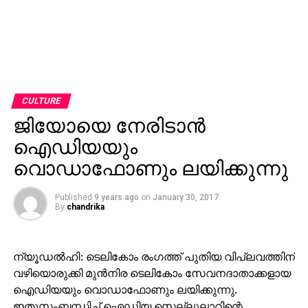
CULTURE
ജിയോയെ നേരിടാന്‍
ഐഡിയയും
വൊഡാഫോണും ലയിക്കുന്നു
Published
9 years ago
on
January 30, 2017
By
chandrika
ന്യൂഡല്‍ഹി: ടെലികോം രംഗത്ത് പുതിയ വിപ്ലവത്തിന്
വഴിയൊരുക്കി മുന്‍നിര ടെലികോം സേവനദാതാക്കളായ
ഐഡിയയും വൊഡാഫോണും ലയിക്കുന്നു.
ഇതുസംബന്ധിച്ച് ഐഡിയ സെല്ലുലാറിന്റെ