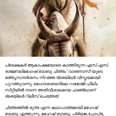
ഒരുങ്ങുന്നത് എന്നതിനാല്‍ തന്നെ തിയേറ്ററുകളില്‍
ഗംഭീരമായ കാഴ്ചാനുഭൂതി
സമ്മാനിക്കുമെന്നുറപ്പാണ്.ബാഹുബലിയും ആർ ആർ
ആറും ഒരുക്കിയ രാജമൗലിയുടെ ബ്രഹ്മാണ്ഡ ചിത്രം
വാരണാസി 2027ൽ തിയേറ്ററുകളിലേക്കെത്തും. പി ആർ
ഓ ആൻഡ് മാർക്കറ്റിംഗ് സ്ട്രാറ്റജിസ്റ്റ് : പ്രതീഷ് ശേഖർ.
പ്രേക്ഷകര്‍ ആകാംക്ഷയോടെ കാത്തിരുന്ന എസ്.എസ്.
രാജമൗലിമഹേഷ് ബാബു ചിത്രം ‘വാരണാസി’യുടെ
ഭര്തൃസന്ദര്‍ശനം നിറഞ്ഞ ട്രെയിലര്‍ വിസ്മയമായി
പുറത്തുവന്നു. ഹൈദരാബാദിലെ റാമോജി ഫിലിം
സിറ്റിയില്‍ നടന്ന അതിവിശാലമായ ചടങ്ങിലാണ്
ട്രെയിലര്‍ റിലീസ് ചെയ്തത്.
ചിത്രത്തില്‍ രുദ്ര എന്ന കഥാപാത്രമായി മഹേഷ്
ബാബു എത്തുന്നു. മഹേഷ് ബാബു, പ്രിയങ്ക ചോപ്ര,