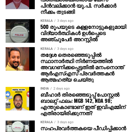
അതേസമയം, ബാഹുബലി ഒന്നും രണ്ടും ഭാഗങ്ങളും
പിന്‍വലിക്കാന്‍ യു.പി. സര്‍ക്കാര്‍
ചേര്‍ത്ത ‘ദി എപ്പിക്ക്’ തിയറ്ററുകളില്‍ ആവേശം
നീക്കം തുടങ്ങി
സൃഷ്ടിച്ചുകൊണ്ടിരിക്കുകയാണ്.
KERALA
3 days ago
500 രൂപയുടെ കള്ളനോട്ടുകളുമായി
വിദ്യാര്‍ത്ഥികള്‍ ഉള്‍പ്പെടെ
അഞ്ചുപേര്‍ അറസ്റ്റില്‍
KERALA
3 days ago
തദ്ദേശ തെരഞ്ഞെടുപ്പില്‍
സ്ഥാനാര്‍ത്ഥി നിര്‍ണയത്തില്‍
അവഗണിക്കപ്പെട്ടതില്‍ മനംനൊന്ത്
ആര്‍എസ്എസ് പ്രവര്‍ത്തകന്‍
ആത്മഹത്യ ചെയ്തു
INDIA
2 days ago
ബീഹാർ തിരഞ്ഞെടുപ്പ് പോസ്റ്റൽ
ബാലറ്റ് ഫലം: MGB 142, NDA 98;
എന്തുകൊണ്ടാണ് ഇത് ഇവിഎമ്മിന്
എതിരായിരിക്കുന്നത്?
KERALA
3 days ago
സഹപ്രവര്‍ത്തകയെ പീഡിപ്പിക്കാന്‍