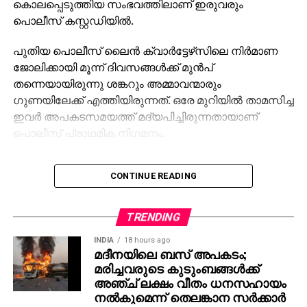
കൊലപ്പെടുത്തിയ സംഭവത്തിലാണ് ഇരുവരും
പൊലീസ് കസ്റ്റഡിയില്‍.
പുതിയ പൊലീസ് ലൈന്‍ ക്വാര്‍ട്ടേഴ്‌സിലെ നിര്‍മാണ
ജോലിക്കായി മൂന്ന് ദിവസങ്ങള്‍ക്ക് മുന്‍പ്
തന്നെയായിരുന്നു ശങ്കറും അമ്മാവന്മാരും
ഗുണയിലേക്ക് എത്തിയിരുന്നത്. ഒരേ മുറിയില്‍ താമസിച്ച
ഇവര്‍ അപകടസമയത്ത് മദ്യപിച്ചിരുന്നതായാണ്
പൊലീസ് പ്രാഥമിക നിഗമനം.
പോലീസിന്റെ പ്രകാരം ശങ്കര്‍ ആര്‍ജെഡി
CONTINUE READING
അനുഭാവിയായിരുന്നു അമ്മാവന്മാര്‍ ജെഡ്യു
അനുഭാവികളും. മദ്യപിച്ച ശേഷം രാഷ്ട്രീയ ചര്‍ച്ച
ചൂടുപിടിക്കുകയും ബിഹാര്‍ തെരഞ്ഞെടുപ്പ് ഫലം
TRENDING
സംബന്ധിച്ച തര്‍ക്കം കയ്യാങ്കളിയിലേക്ക് മാറുകയും
INDIA
18 hours ago
ചെയ്തു.
മദീനയിലെ ബസ് അപകടം;
മരിച്ചവരുടെ കുടുംബങ്ങള്‍ക്ക്
തര്‍ക്കം മൂര്‍ച്ഛിച്ചപ്പോള്‍ രാജേഷും തൂഫാനിയും ചേര്‍ന്ന്
അഞ്ച് ലക്ഷം വീതം ധനസഹായം
ശങ്കറെ അടുത്തുള്ള ചെളി നിറഞ്ഞ പ്രദേശത്തേക്ക്
നല്‍കുമെന്ന് തെലങ്കാന സര്‍ക്കാര്‍