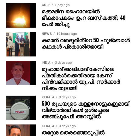
വലിച്ചിഴച്ച് മുഖം ചെളിയില്‍ മുക്കി ശ്വാസം മുട്ടിച്ച്
GULF
1 day ago
കൊലപ്പെടുത്തുകയായിരുന്നു. വിവരം ലഭിച്ച പൊലീസ്
മക്കമദീന ഹൈവേയില്‍
സ്ഥലത്തെത്തി ശങ്കറെ ആശുപത്രിയില്‍
ഭീകരാപകടം: ഉംറ ബസ് കത്തി, 40
എത്തിച്ചെങ്കിലും ജീവന്‍ രക്ഷിക്കാനായില്ല.
പേര്‍ മരിച്ചു
NEWS
19 hours ago
പ്രതികളായ രാജേഷും തൂഫാനിയും കുറ്റം
കമാൽ വരദൂരിൻ്റെ 50 ഫുട്ബോൾ
സമ്മതിച്ചതായി പൊലീസ് അറിയിച്ചു.
കഥകൾ പ്രകാശിതമായി
ഇരുവരുംക്കെതിരെ കൊലപാതകക്കുറ്റം ചുമത്തി കേസ്
എടുത്തിട്ടുണ്ട്. അന്വേഷണം പുരോഗമിക്കുന്നു.
INDIA
3 days ago
മുഹമ്മദ് അഖ്‌ലാഖ് കേസിലെ
പ്രതികള്‍ക്കെതിരായ കേസ്
പിന്‍വലിക്കാന്‍ യു.പി. സര്‍ക്കാര്‍
നീക്കം തുടങ്ങി
KERALA
3 days ago
500 രൂപയുടെ കള്ളനോട്ടുകളുമായി
വിദ്യാര്‍ത്ഥികള്‍ ഉള്‍പ്പെടെ
അഞ്ചുപേര്‍ അറസ്റ്റില്‍
KERALA
3 days ago
തദ്ദേശ തെരഞ്ഞെടുപ്പില്‍