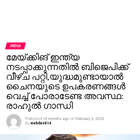
INDIA
മേയ്ക്കിങ് ഇന്ത്യ
നടപ്പാക്കുന്നതില്‍ ബിജെപിക്ക്
വീഴ്ച പറ്റി,യുദ്ധമുണ്ടായാൽ
ചൈനയുടെ ഉപകരണങ്ങൾ
വെച്ച് പോരാടേണ്ട അവസ്ഥ:
രാഹുല്‍ ഗാന്ധി
Published
10 months ago
on
February 3, 2025
By
webdesk14