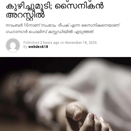
കുഴിച്ചുമൂടി; സൈനികന്‍
അറസ്റ്റില്‍
നവംബര്‍ 10നാണ് സംഭവം. ദീപക് എന്ന സൈനികനെയാണ്
ഗംഗാനഗര്‍ പൊലിസ് കസ്റ്റഡിയില്‍ എടുത്തത്.
Published
2 hours ago
on
November 18, 2025
By
webdesk18