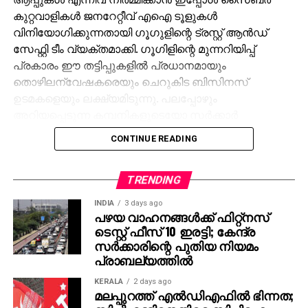
കുറ്റവാളികള്‍ ജനറേറ്റീവ് എഐ ടൂളുകള്‍
വിനിയോഗിക്കുന്നതായി ഗൂഗുളിന്റെ ട്രസ്റ്റ് ആന്‍ഡ്
സേഫ്റ്റി ടീം വ്യക്തമാക്കി. ഗൂഗിളിന്റെ മുന്നറിയിപ്പ്
പ്രകാരം ഈ തട്ടിപ്പുകളില്‍ പ്രധാനമായും
തൊഴിലന്വേഷകരെയും ചെറുകിട ബിസിനസ്
ഉടമകളെയും ലക്ഷ്യമിടുന്നു. പലപ്പോഴും
അറിയപ്പെടുന്ന കമ്പനികളുടെയോ സര്‍ക്കാര്‍
ഏജന്‍സികളുടെയോ പേരില്‍ വ്യാജ ജോലി
CONTINUE READING
ലിസ്റ്റിംഗുകള്‍ സൃഷ്ടിക്കപ്പെടുന്നു. ഇരകളോട്
വ്യക്തിഗത വിവരങ്ങള്‍ പങ്കിടാനും, ജോലി
പ്രോസസ്സിംഗ് ഫീസ് എന്ന പേരില്‍ പണം അടയ്ക്കാനും
TRENDING
ആവശ്യപ്പെടുന്നതാണ് സാധാരണ രീതി. ചിലര്‍
INDIA
3 days ago
മാല്‍വെയര്‍ ഇന്‍സ്റ്റാള്‍ ചെയ്യാനോ ഡാറ്റ
പഴയ വാഹനങ്ങള്‍ക്ക് ഫിറ്റ്‌നസ്
ടെസ്റ്റ് ഫീസ് 10 ഇരട്ടി; കേന്ദ്ര
മോഷ്ടിക്കാനോ ലക്ഷ്യമിട്ടുള്ള വ്യാജ അഭിമുഖ
സര്‍ക്കാരിന്റെ പുതിയ നിയമം
സോഫ്റ്റ്‌വെയറുകളും അയക്കുന്നു. ഇത്തരം തട്ടിപ്പുകള്‍
പ്രാബല്യത്തില്‍
വ്യക്തികള്‍ക്കും സ്ഥാപനങ്ങള്‍ക്കും ഗുരുതരമായ
ഭീഷണിയാണെന്ന് ഗൂഗിള്‍ മുന്നറിയിപ്പ് നല്‍കി.
KERALA
2 days ago
മലപ്പുറത്ത് എല്‍ഡിഎഫില്‍ ഭിന്നത;
നിയമാനുസൃത തൊഴിലുടമകള്‍ ഒരിക്കലും സാമ്പത്തിക