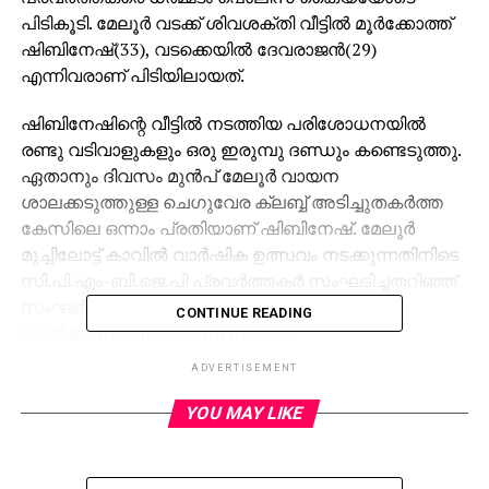
പിടികൂടി. മേലൂര്‍ വടക്ക് ശിവശക്തി വീട്ടില്‍ മൂര്‍ക്കോത്ത്
ഷിബിനേഷ്(33), വടക്കെയില്‍ ദേവരാജന്‍(29)
എന്നിവരാണ് പിടിയിലായത്.
ഷിബിനേഷിന്റെ വീട്ടില്‍ നടത്തിയ പരിശോധനയില്‍
രണ്ടു വടിവാളുകളും ഒരു ഇരുമ്പു ദണ്ഡും കണ്ടെടുത്തു.
ഏതാനും ദിവസം മുന്‍പ് മേലൂര്‍ വായന
ശാലക്കടുത്തുള്ള ചെഗുവേര ക്ലബ്ബ് അടിച്ചുതകര്‍ത്ത
കേസിലെ ഒന്നാം പ്രതിയാണ് ഷിബിനേഷ്. മേലൂര്‍
മുച്ചിലോട്ട് കാവില്‍ വാര്‍ഷിക ഉത്സവം നടക്കുന്നതിനിടെ
സി.പി.എം-ബി.ജെ.പി പ്രവര്‍ത്തകര്‍ സംഘടിച്ചതറിഞ്ഞ്
സംഘര്‍ഷം ഒഴിവാക്കാന്‍ പൊലീസ്
CONTINUE READING
ശ്രമിക്കുന്നതിനിടെയാണ് സംഭവം.
ADVERTISEMENT
RELATED TOPICS:
YOU MAY LIKE
UP NEXT
വരള്‍ച്ച: നദീജല കരാറുകള്‍ പാലിക്കണമെന്നു
തമിഴ്‌നാടിനോട് കേരളം