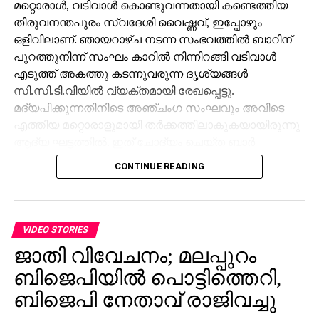
മറ്റൊരാള്‍, വടിവാള്‍ കൊണ്ടുവന്നതായി കണ്ടെത്തിയ
തിരുവനന്തപുരം സ്വദേശി വൈഷ്ണവ്, ഇപ്പോഴും
ഒളിവിലാണ്. ഞായറാഴ്ച നടന്ന സംഭവത്തില്‍ ബാറിന്
പുറത്തുനിന്ന് സംഘം കാറില്‍ നിന്നിറങ്ങി വടിവാള്‍
എടുത്ത് അകത്തു കടന്നുവരുന്ന ദൃശ്യങ്ങള്‍
സി.സി.ടി.വിയില്‍ വ്യക്തമായി രേഖപ്പെട്ടു.
മദ്യപിക്കുന്നതിനിടെ അഞ്ചംഗ സംഘവും അവിടെ
എത്തിയ മറ്റൊരാളുമായി തര്‍ക്കത്തിലാകുകയായിരുന്നു
ആദ്യ ഘട്ടത്തില്‍. ഇത് ചോദ്യം ചെയ്ത ബാര്‍
ജീവനക്കാരുമായി സംഘര്‍ഷം ശക്തമായി. പ്രതികളുടെ
CONTINUE READING
സംഘം ആദ്യം ബാറില്‍ നിന്ന് പുറത്തുപോയെങ്കിലും,
അലീനയും കൂട്ടരും കുറച്ച് സമയത്തിനുശേഷം
വടിവാളുമായി തിരികെ എത്തി. തുടര്‍ന്ന് ബാര്‍
ജീവനക്കാര്‍ക്ക് മര്‍ദനമേല്‍ക്കുകയും അക്രമം
VIDEO STORIES
ആവര്‍ത്തിച്ച് അഞ്ചുതവണ വരെ തിരിച്ചെത്തി
ജാതി വിവേചനം; മലപ്പുറം
ആക്രമണം നടത്തിയതായും ബാര്‍ ഉടമ നല്‍കിയ
ബിജെപിയില്‍ പൊട്ടിത്തെറി,
പരാതിയില്‍ പറയുന്നു. വിദ്യാഭ്യാസ
ആവശ്യങ്ങള്‍ക്കായി എറണാകുളത്ത് എത്തിയവരാണ്
ബിജെപി നേതാവ് രാജിവച്ചു
പ്രതികളെന്ന് പൊലീസ് കണ്ടെത്തിയിട്ടുണ്ട്.