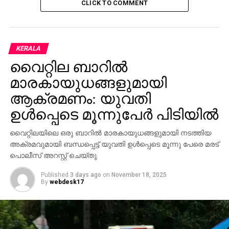
CLICK TO COMMENT
DON'T MISS
മോദിയുടെ പ്രശംസക്കു പിന്നാലെ ‘ചങ്ങല’ക്ക്
നീളം കൂട്ടി നിതീഷ്
KERALA
വൈറ്റില ബാറില്‍
മാരകായുധങ്ങളുമായി
ആക്രമണം: യുവതി
ഉള്‍പ്പെടെ മൂന്നുപേര്‍ പിടിയില്‍
വൈറ്റിലയിലെ ഒരു ബാറില്‍ മാരകായുധങ്ങളുമായി നടത്തിയ
അക്രമവുമായി ബന്ധപ്പെട്ട് യുവതി ഉള്‍പ്പെടെ മൂന്നു പേരെ മരട്
പൊലീസ് അറസ്റ്റ് ചെയ്തു.
Published
3 days ago
on
November 18, 2025
By
webdesk17