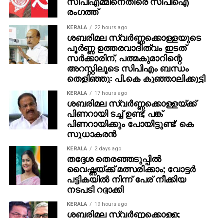
സിപിഎമ്മിനെതിരെ സിപിഐ
വിവരങ്ങളോ പേയ്‌മെന്റെ് ആവശ്യങ്ങളോ
രംഗത്ത്
ഉന്നയിക്കില്ലെന്നും ഉപയോക്താക്കള്‍ ഓണ്‍ലൈനില്‍
കൂടുതല്‍ ജാഗ്രത പാലിക്കണമെന്നും ഗൂഗിള്‍
KERALA
22 hours ago
ശബരിമല സ്വര്‍ണ്ണക്കൊള്ളയുടെ
വ്യക്തമാക്കി.
പൂര്‍ണ്ണ ഉത്തരവാദിത്വം ഇടത്
സര്‍ക്കാരിന്, പത്മകുമാറിന്റെ
അറസ്റ്റിലൂടെ സിപിഎം ബന്ധം
തെളിഞ്ഞു: പി.കെ കുഞ്ഞാലിക്കുട്ടി
KERALA
17 hours ago
ശബരിമല സ്വര്‍ണ്ണക്കൊള്ളയ്ക്ക്
പിണറായി ടച്ച് ഉണ്ട്; പങ്ക്
പിണറായിക്കും പോയിട്ടുണ്ട്: കെ
സുധാകരന്‍
KERALA
2 days ago
തദ്ദേശ തെരഞ്ഞടുപ്പില്‍
വൈഷ്ണയ്ക്ക് മത്സരിക്കാം; വോട്ടര്‍
പട്ടികയില്‍ നിന്ന് പേര് നീക്കിയ
നടപടി റദ്ദാക്കി
KERALA
19 hours ago
ശബരിമല സ്വര്‍ണ്ണക്കൊള്ള;