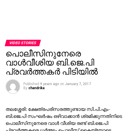
VIDEO STORIES
പൊലീസിനുനേരെ
വാള്‍വീശിയ ബി.ജെ.പി
പ്രവര്‍ത്തകര്‍ പിടിയില്‍
Published
9 years ago
on
January 7, 2017
By
chandrika
തലശ്ശേരി: ക്ഷേത്രപരിസരത്തുണ്ടായ സി.പി.എം-
ബി.ജെ.പി സംഘര്‍ഷം ഒഴിവാക്കാന്‍ ശ്രമിക്കുന്നതിനിടെ
പൊലീസിനുനേരെ വാള്‍ വീശിയ രണ്ട് ബി.ജെ.പി
പ്രവര്‍ത്തകരെ ധര്‍മ്മടം പൊലീസ് കൈയ്യോടെ