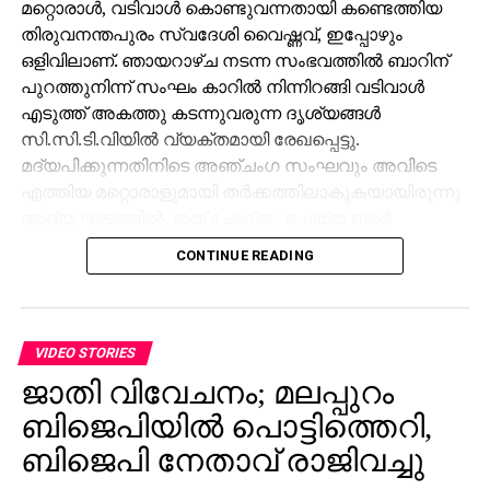
മറ്റൊരാള്‍, വടിവാള്‍ കൊണ്ടുവന്നതായി കണ്ടെത്തിയ
RELATED TOPICS:
തിരുവനന്തപുരം സ്വദേശി വൈഷ്ണവ്, ഇപ്പോഴും
ഒളിവിലാണ്. ഞായറാഴ്ച നടന്ന സംഭവത്തില്‍ ബാറിന്
UP NEXT
പുറത്തുനിന്ന് സംഘം കാറില്‍ നിന്നിറങ്ങി വടിവാള്‍
DON'T MISS
എടുത്ത് അകത്തു കടന്നുവരുന്ന ദൃശ്യങ്ങള്‍
രാജ്യവും ജനാധിപത്യവും നിലനിര്‍ത്താനുള്ള
പോരാട്ടം
സി.സി.ടി.വിയില്‍ വ്യക്തമായി രേഖപ്പെട്ടു.
മദ്യപിക്കുന്നതിനിടെ അഞ്ചംഗ സംഘവും അവിടെ
എത്തിയ മറ്റൊരാളുമായി തര്‍ക്കത്തിലാകുകയായിരുന്നു
ആദ്യ ഘട്ടത്തില്‍. ഇത് ചോദ്യം ചെയ്ത ബാര്‍
ജീവനക്കാരുമായി സംഘര്‍ഷം ശക്തമായി. പ്രതികളുടെ
CONTINUE READING
സംഘം ആദ്യം ബാറില്‍ നിന്ന് പുറത്തുപോയെങ്കിലും,
അലീനയും കൂട്ടരും കുറച്ച് സമയത്തിനുശേഷം
വടിവാളുമായി തിരികെ എത്തി. തുടര്‍ന്ന് ബാര്‍
ജീവനക്കാര്‍ക്ക് മര്‍ദനമേല്‍ക്കുകയും അക്രമം
VIDEO STORIES
ആവര്‍ത്തിച്ച് അഞ്ചുതവണ വരെ തിരിച്ചെത്തി
ജാതി വിവേചനം; മലപ്പുറം
ആക്രമണം നടത്തിയതായും ബാര്‍ ഉടമ നല്‍കിയ
ബിജെപിയില്‍ പൊട്ടിത്തെറി,
പരാതിയില്‍ പറയുന്നു. വിദ്യാഭ്യാസ
ആവശ്യങ്ങള്‍ക്കായി എറണാകുളത്ത് എത്തിയവരാണ്
ബിജെപി നേതാവ് രാജിവച്ചു
പ്രതികളെന്ന് പൊലീസ് കണ്ടെത്തിയിട്ടുണ്ട്.