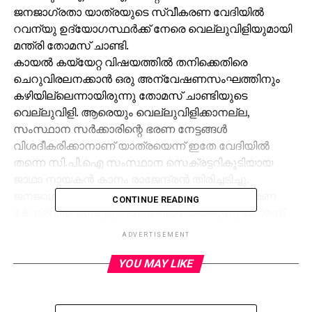
ജനജാഗ്രതാ യാത്രയുടെ സ്വീകരണ വേദിയില്‍
റവന്യു ഉദ്യോഗസ്ഥര്‍ക്ക് നേരെ വെല്ലുവിളിയുമായി
മന്ത്രി തോമസ് ചാണ്ടി.
കായല്‍ കയ്യേറ്റ വിഷയത്തില്‍ തനിക്കെതിരെ
ചെറുവിരലനക്കാന്‍ ഒരു അന്വേഷണസംഘത്തിനും
കഴിയില്ലെന്നായിരുന്നു തോമസ് ചാണ്ടിയുടെ
വെല്ലുവിളി. ആരെയും വെല്ലുവിളിക്കാനല്ല,
സംസ്ഥാന സര്‍ക്കാരിന്റെ ഭരണ നേട്ടങ്ങള്‍
വിശദീകരിക്കാനാണ് യാത്രയെന്ന് ഇതേ വേദിയില്‍
തന്നെ സി.പി.ഐ സംസ്ഥാന സെക്രട്ടറികൂടിയായ
ജാഥാ നായകന്‍ കാനം രാജേന്ദ്രന്‍ തിരിച്ചടിച്ചു.
ജനജാഗ്രതാ യാത്രയുടെ കുട്ടനാട്ടിലെ സ്വീകരണ
CONTINUE READING
കേന്ദ്രമായ നെടുമുടി പുപ്പള്ളിയിലായിരുന്നു തോമസ്
ചാണ്ടിയുടെ വെല്ലുവിളിയും കാനത്തിന്റെ മറുപടിയും.
ADVERTISEMENT
സിപിഐ പ്രതിനിധിയായ റവന്യുമന്ത്രി
പിന്തുണയോടെ അന്വേഷണം നടക്കുന്ന
YOU MAY LIKE
സാഹചര്യത്തില്‍ കാനത്തെ വേദിയില്‍ ഇരുത്തി
തോമസ് ചാണ്ടി നടത്തിയ വെല്ലവിളി ശ്രദ്ധേയമായി.