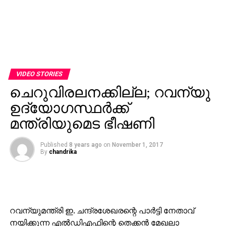
VIDEO STORIES
ചെറുവിരലനക്കില്ല; റവന്യു
ഉദ്യോഗസ്ഥര്‍ക്ക്
മന്ത്രിയുമെട ഭീഷണി
Published
8 years ago
on
November 1, 2017
By
chandrika
റവന്യുമന്ത്രി ഇ. ചന്ദ്രശേഖരന്റെ പാര്‍ട്ടി നേതാവ്
നയിക്കുന്ന എല്‍ഡിഎഫിന്റെ തെക്കന്‍ മേഖലാ