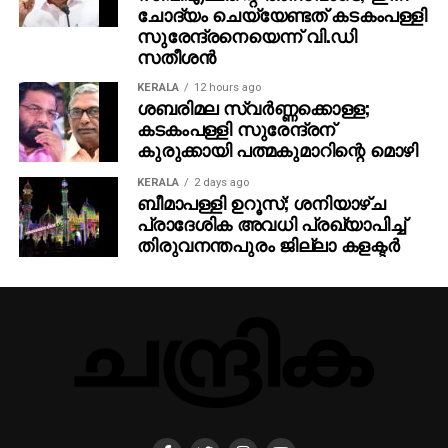
ചോദ്യം ചെയ്യേണ്ടത് കടകംപള്ളി
സുരേന്ദ്രനെയെന്ന് വി.ഡി
സതീശന്‍
KERALA
12 hours ago
ശബരിമല സ്വര്‍ണ്ണക്കൊള്ള;
കടകംപള്ളി സുരേന്ദ്രന്
കുരുക്കായി പത്മകുമാറിന്റെ മൊഴി
KERALA
2 days ago
ബീമാപള്ളി ഉറൂസ്; ശനിയാഴ്ച
പ്രാദേശിക അവധി പ്രഖ്യാപിച്ച്
തിരുവനന്തപുരം ജില്ലാ കളക്ടര്‍