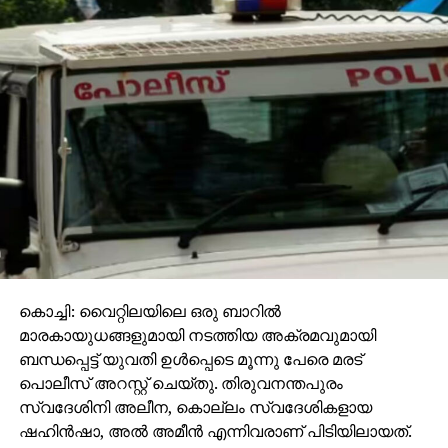
വിശദീകരിച്ചു. സംസാരത്തിലെ ഒചിത്യത്തെക്കുറിച്ച്
ആലോചിക്കേണ്ടത് മന്ത്രിയാണെന്ന് പിന്നീട് സിപിഐ
ജില്ലാ കമ്മിറ്റി ഓഫീസില്‍ നടത്തിയ വാര്‍ത്താ
സമ്മേളനത്തിലും കാനം വ്യക്തമാക്കി. തോമസ് ചാണ്ടി
സ്വീകരണ സമ്മേളനത്തിലെ അധ്യക്ഷന്‍ മാത്രമാണ്.
ജാഥയുടെ നിലപാട് പറയുന്നത് ജാഥാ ക്യാപ്റ്റനോ
ജാഥാ അംഗങ്ങളോ ആണ്. സമ്മേളനത്തിന്റെ
അധ്യക്ഷനല്ല. അധ്യക്ഷന്‍ പറയുന്നതിന്റെ
ഉത്തരവാദിത്വം അദ്ദേഹത്തിന് മാത്രമാണെന്നും കാനം
കൂട്ടി ചേര്‍ത്തു. വടക്കന്‍ മേഖലാ യാത്രയില്‍ സിപിഎം
സ്വതന്ത്ര എംഎല്‍എയായ പി. വി അന്‍വര്‍
പങ്കെടുക്കണോ വേണ്ടയോ എന്ന് തീരുമാനിക്കാനുള്ള
അവകാശം സിപിഎമ്മിനുണ്ട്. തോമസ് ചാണ്ടിയെ
കൊച്ചി: വൈറ്റിലയിലെ ഒരു ബാറില്‍
സംബന്ധിച്ചടുത്തോളം അദ്ദേഹം എന്‍സിപിയുടെ
മാരകായുധങ്ങളുമായി നടത്തിയ അക്രമവുമായി
എംഎല്‍എയാണ്. അദ്ദേഹത്തിന്റെ നിയോജക
ബന്ധപ്പെട്ട് യുവതി ഉള്‍പ്പെടെ മൂന്നു പേരെ മരട്
മണ്ഡലത്തില്‍ ജാഥാ സ്വീകരണം നടന്നതുകൊണ്ടാണ്
പൊലീസ് അറസ്റ്റ് ചെയ്തു. തിരുവനന്തപുരം
തോമസ് ചാണ്ടി അധ്യക്ഷ പദവിയില്‍ എത്തിയതെന്നും
സ്വദേശിനി അലീന, കൊല്ലം സ്വദേശികളായ
കാനം കൂട്ടി ചേര്‍ത്തു.
ഷഹിന്‍ഷാ, അല്‍ അമീന്‍ എന്നിവരാണ് പിടിയിലായത്.