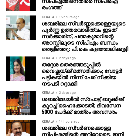
സിപിഎമ്മിനെതിരെ സിപിഐ
വിവരങ്ങളോ പേയ്‌മെന്റെ് ആവശ്യങ്ങളോ
രംഗത്ത്
ഉന്നയിക്കില്ലെന്നും ഉപയോക്താക്കള്‍ ഓണ്‍ലൈനില്‍
കൂടുതല്‍ ജാഗ്രത പാലിക്കണമെന്നും ഗൂഗിള്‍
KERALA
15 hours ago
ശബരിമല സ്വര്‍ണ്ണക്കൊള്ളയുടെ
വ്യക്തമാക്കി.
പൂര്‍ണ്ണ ഉത്തരവാദിത്വം ഇടത്
സര്‍ക്കാരിന്, പത്മകുമാറിന്റെ
അറസ്റ്റിലൂടെ സിപിഎം ബന്ധം
തെളിഞ്ഞു: പി.കെ കുഞ്ഞാലിക്കുട്ടി
KERALA
2 days ago
തദ്ദേശ തെരഞ്ഞടുപ്പില്‍
വൈഷ്ണയ്ക്ക് മത്സരിക്കാം; വോട്ടര്‍
പട്ടികയില്‍ നിന്ന് പേര് നീക്കിയ
നടപടി റദ്ദാക്കി
KERALA
2 days ago
ശബരിമലയില്‍ സ്‌പോട്ട് ബുക്കിങ്
കുറച്ച് ഹൈക്കോടതി; ദിവസേന
5000 പേര്‍ക്ക് മാത്രം അവസരം
KERALA
14 hours ago
ശബരിമല സ്വര്‍ണക്കൊള്ള
സിപിഎമ്മിന്റെ അറിവോടെ, ഇനി