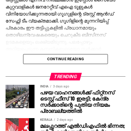
കുറ്റവാളികള്‍ ജനറേറ്റീവ് എഐ ടൂളുകള്‍
വിനിയോഗിക്കുന്നതായി ഗൂഗുളിന്റെ ട്രസ്റ്റ് ആന്‍ഡ്
സേഫ്റ്റി ടീം വ്യക്തമാക്കി. ഗൂഗിളിന്റെ മുന്നറിയിപ്പ്
പ്രകാരം ഈ തട്ടിപ്പുകളില്‍ പ്രധാനമായും
തൊഴിലന്വേഷകരെയും ചെറുകിട ബിസിനസ്
ഉടമകളെയും ലക്ഷ്യമിടുന്നു. പലപ്പോഴും
അറിയപ്പെടുന്ന കമ്പനികളുടെയോ സര്‍ക്കാര്‍
ഏജന്‍സികളുടെയോ പേരില്‍ വ്യാജ ജോലി
CONTINUE READING
ലിസ്റ്റിംഗുകള്‍ സൃഷ്ടിക്കപ്പെടുന്നു. ഇരകളോട്
വ്യക്തിഗത വിവരങ്ങള്‍ പങ്കിടാനും, ജോലി
പ്രോസസ്സിംഗ് ഫീസ് എന്ന പേരില്‍ പണം അടയ്ക്കാനും
TRENDING
ആവശ്യപ്പെടുന്നതാണ് സാധാരണ രീതി. ചിലര്‍
INDIA
3 days ago
മാല്‍വെയര്‍ ഇന്‍സ്റ്റാള്‍ ചെയ്യാനോ ഡാറ്റ
പഴയ വാഹനങ്ങള്‍ക്ക് ഫിറ്റ്‌നസ്
ടെസ്റ്റ് ഫീസ് 10 ഇരട്ടി; കേന്ദ്ര
മോഷ്ടിക്കാനോ ലക്ഷ്യമിട്ടുള്ള വ്യാജ അഭിമുഖ
സര്‍ക്കാരിന്റെ പുതിയ നിയമം
സോഫ്റ്റ്‌വെയറുകളും അയക്കുന്നു. ഇത്തരം തട്ടിപ്പുകള്‍
പ്രാബല്യത്തില്‍
വ്യക്തികള്‍ക്കും സ്ഥാപനങ്ങള്‍ക്കും ഗുരുതരമായ
ഭീഷണിയാണെന്ന് ഗൂഗിള്‍ മുന്നറിയിപ്പ് നല്‍കി.
KERALA
2 days ago
മലപ്പുറത്ത് എല്‍ഡിഎഫില്‍ ഭിന്നത;
നിയമാനുസൃത തൊഴിലുടമകള്‍ ഒരിക്കലും സാമ്പത്തിക