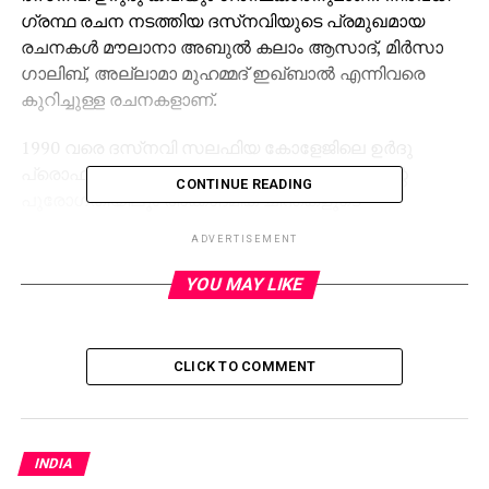
ഗ്രന്ഥ രചന നടത്തിയ ദസ്‌നവിയുടെ പ്രമുഖമായ
രചനകള്‍ മൗലാനാ അബുല്‍ കലാം ആസാദ്, മിര്‍സാ
ഗാലിബ്, അല്ലാമാ മുഹമ്മദ് ഇഖ്ബാല്‍ എന്നിവരെ
കുറിച്ചുള്ള രചനകളാണ്.
1990 വരെ ദസ്‌നവി സലഫിയ കോളേജിലെ ഉര്‍ദു
പ്രൊഫസാറിയിരുന്നു. ഉറുദു സാഹിദ്യത്തിന്റെ
CONTINUE READING
പുരോഗതിയിലും അക്കാദമിക ചിന്തകളുടെ
വളര്‍ച്ചയിലും ദസ്‌നവിയുടെ പങ്ക് വലുതായിരുന്നു.
ADVERTISEMENT
ബീഹാറിലെ ദസ്‌ന ഗ്രാമത്തിലായിരു ജനനം. സയിദ്
YOU MAY LIKE
മുഹമ്മദ് സഈദ് റാസയാണ് പിതാവ്. ഉറുദു
അദ്ധ്യാപകനായിരുന്നു അദ്ദേഹം.
CLICK TO COMMENT
2011 ജൂലൈ മാസത്തിലായിരുന്നു ബോപ്പാലില്‍ വെച്ച്
ദസ്‌നവിയുടെ വിയോഗം.
RELATED TOPICS:
INDIA