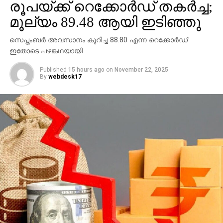
UP NEXT
രൂപയ്ക്ക് റെക്കോര്‍ഡ് തകര്‍ച്ച;
ആഫ്രിക്കന്‍ നടനൊപ്പം ലീഡ് റോളില്‍ സൗബിന്‍;
മൂല്യം 89.48 ആയി ഇടിഞ്ഞു
‘സുഡാനി ഫ്രം നൈജീരിയ’ ഒരുങ്ങുന്നു
DON'T MISS
സെപ്തംബര്‍ അവസാനം കുറിച്ച 88.80 എന്ന റെക്കോര്‍ഡ്
ചെറുവിരലനക്കില്ല; റവന്യു ഉദ്യോഗസ്ഥര്‍ക്ക്
ഇതോടെ പഴങ്കഥയായി
മന്ത്രിയുമെട ഭീഷണി
Published
15 hours ago
on
November 22, 2025
By
webdesk17