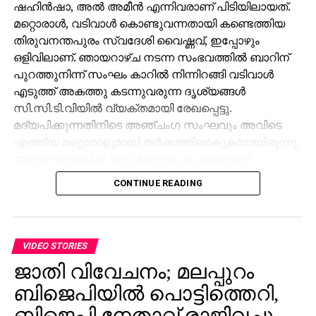
ഷഹിന്‍ഷാ, അല്‍ അമീന്‍ എന്നിവരാണ് പിടിയിലായത്.
മറ്റൊരാള്‍, വടിവാള്‍ കൊണ്ടുവന്നതായി കണ്ടെത്തിയ
തിരുവനന്തപുരം സ്വദേശി വൈഷ്ണവ്, ഇപ്പോഴും
ഒളിവിലാണ്. ഞായറാഴ്ച നടന്ന സംഭവത്തില്‍ ബാറിന്
പുറത്തുനിന്ന് സംഘം കാറില്‍ നിന്നിറങ്ങി വടിവാള്‍
എടുത്ത് അകത്തു കടന്നുവരുന്ന ദൃശ്യങ്ങള്‍
സി.സി.ടി.വിയില്‍ വ്യക്തമായി രേഖപ്പെട്ടു.
മദ്യപിക്കുന്നതിനിടെ അഞ്ചംഗ സംഘവും അവിടെ
എത്തിയ മറ്റൊരാളുമായി തര്‍ക്കത്തിലാകുകയായിരുന്നു
ആദ്യ ഘട്ടത്തില്‍. ഇത് ചോദ്യം ചെയ്ത ബാര്‍
ജീവനക്കാരുമായി സംഘര്‍ഷം ശക്തമായി. പ്രതികളുടെ
CONTINUE READING
സംഘം ആദ്യം ബാറില്‍ നിന്ന് പുറത്തുപോയെങ്കിലും,
അലീനയും കൂട്ടരും കുറച്ച് സമയത്തിനുശേഷം
വടിവാളുമായി തിരികെ എത്തി. തുടര്‍ന്ന് ബാര്‍
ജീവനക്കാര്‍ക്ക് മര്‍ദനമേല്‍ക്കുകയും അക്രമം
VIDEO STORIES
ആവര്‍ത്തിച്ച് അഞ്ചുതവണ വരെ തിരിച്ചെത്തി
ജാതി വിവേചനം; മലപ്പുറം
ആക്രമണം നടത്തിയതായും ബാര്‍ ഉടമ നല്‍കിയ
ബിജെപിയില്‍ പൊട്ടിത്തെറി,
പരാതിയില്‍ പറയുന്നു. വിദ്യാഭ്യാസ
ആവശ്യങ്ങള്‍ക്കായി എറണാകുളത്ത് എത്തിയവരാണ്
ബിജെപി നേതാവ് രാജിവച്ചു