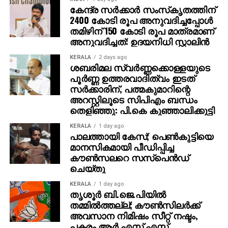
കേന്ദ്ര സര്‍ക്കാര്‍ സംസ്‌കൃതത്തിന്
2400 കോടി രൂപ അനുവദിച്ചപ്പോള്‍
തമിഴിന് 150 കോടി രൂപ മാത്രമാണ്
അനുവദിച്ചത്: ഉദയനിധി സ്റ്റാലിന്‍
KERALA
2 days ago
ശബരിമല സ്വര്‍ണ്ണക്കൊള്ളയുടെ
പൂര്‍ണ്ണ ഉത്തരവാദിത്വം ഇടത്
സര്‍ക്കാരിന്, പത്മകുമാറിന്റെ
അറസ്റ്റിലൂടെ സിപിഎം ബന്ധം
തെളിഞ്ഞു: പി.കെ കുഞ്ഞാലിക്കുട്ടി
KERALA
1 day ago
പാലത്തായി കേസ്; പെൺകുട്ടിയെ
മാനസികമായി പീഡിപ്പിച്ച
കൗൺസലറെ സസ്പെൻഡ്
ചെയ്തു
KERALA
1 day ago
തൃശൂര്‍ ബി.ജെ.പിയില്‍
തമ്മില്‍ത്തല്ല്; കൗണ്‍സിലര്‍ക്ക്
അവസാന നിമിഷം സീറ്റ് നഷ്ടം,
പകരം ആര്‍.എസ്.എസ്