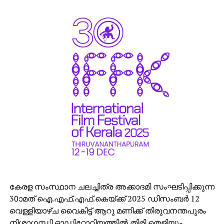
കേരള സംസ്ഥാന ചലച്ചിത്ര അക്കാദമി സംഘടിപ്പിക്കുന്ന
30ാമത് ഐ.എഫ്.എഫ്.കെയ്ക്ക് 2025 ഡിസംബര്‍ 12
വെള്ളിയാഴ്ച വൈകിട്ട് ആറു മണിക്ക് തിരുവനന്തപുരം
നിശാഗന്ധി ഓഡിറ്റോറിയത്തില്‍ തിരി തെളിയും.