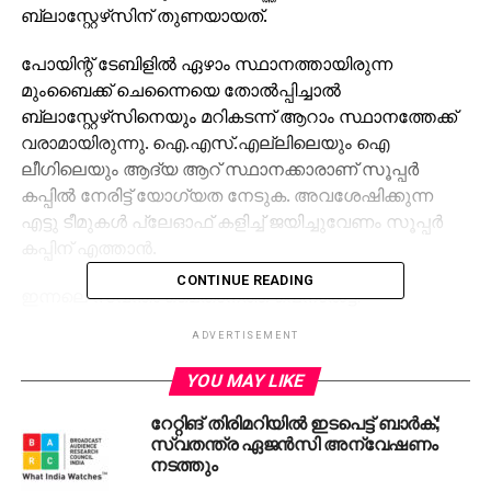
ബ്ലാസ്റ്റേഴ്‌സിന് തുണയായത്.
പോയിന്റ് ടേബിളില്‍ ഏഴാം സ്ഥാനത്തായിരുന്ന
മുംബൈക്ക് ചെന്നൈയെ തോല്‍പ്പിച്ചാല്‍
ബ്ലാസ്റ്റേഴ്‌സിനെയും മറികടന്ന് ആറാം സ്ഥാനത്തേക്ക്
വരാമായിരുന്നു. ഐ.എസ്.എല്ലിലെയും ഐ
ലീഗിലെയും ആദ്യ ആറ് സ്ഥാനക്കാരാണ് സൂപ്പര്‍
കപ്പില്‍ നേരിട്ട് യോഗ്യത നേടുക. അവശേഷിക്കുന്ന
എട്ടു ടീമുകള്‍ പ്ലേഓഫ് കളിച്ച് ജയിച്ചുവേണം സൂപ്പര്‍
കപ്പിന് എത്താന്‍.
CONTINUE READING
ഇന്നലെ സ്വന്തം മൈതാനത്ത് പെനാല്‍ട്ടി
ഗോളിലൂടെയാണ് ചെന്നൈ വിജയിച്ചത്. ലീഗ്
ADVERTISEMENT
ഘട്ടത്തിലെ അവസാന മല്‍സരത്തില്‍ വിജയം
മാത്രമായിരുന്നു മുംബൈ ലക്ഷ്യമിട്ടത്. പക്ഷേ ചെന്നൈ
YOU MAY LIKE
ഗോള്‍മുഖം വിറപ്പിക്കാനല്ലാതെ ഗോള്‍ നേടാന്‍
റേറ്റിങ് തിരിമറിയില്‍ ഇടപെട്ട് ബാര്‍ക്;
അവര്‍ക്കായില്ല. ചാമ്പ്യന്‍ഷിപ്പിന്റെ തുടക്കം മുതല്‍
സ്വതന്ത്ര ഏജന്‍സി അന്വേഷണം
മികച്ച പ്രകടനം നടത്തിയിരുന്നു മുംബൈ. എന്നാല്‍
നടത്തും
രണ്ടാം ഘട്ടത്തിലേക്ക് വന്നപ്പോള്‍ അവര്‍ക്ക് ആദ്യ