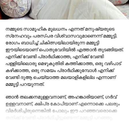
വര്‍ഗക്കാരുടെ സമുദായത്തെ ശാക്തീകരിക്കുന്നതിനും
സാമൂഹികനീതിക്കും വേണ്ടി രൂപംകൊടുത്ത ‘മേക്ക്
റിപ്പിള്‍സ്’ എന്ന സന്നദ്ധസംഘടനയുടെ സഹസ്ഥാപക
കൂടിയാണ് കെല്ലി ഫൈഫ്. ടെലിവിഷന്‍ രംഗത്തും
നമ്മുടെ സാമൂഹിക മൂലധനം എന്നത് മനുഷ്യരുടെ
പരസ്യചിത്രനിര്‍മ്മാണരംഗത്തും തന്റെ കൈയൊപ്പ്
സ്‌നേഹവും പരസ്പര വിശ്വാസവുമാണെന്ന് മമ്മൂട്ടി.
പതിപ്പിച്ച കെല്ലിയുടെ ‘ബ്‌ളാക്ക് എലിവേഷന്‍ മാപ്പ്’
രോഗം ബാധിച്ച് ചികിത്സയിലായിരുന്ന മമ്മൂട്ടി
എന്ന പ്രചാരണചിത്രം നിരവധി അന്താരാഷ്ട്ര
ഈയിടെയാണ് പൊതുവേദിയില്‍ എത്താന്‍ തുടങ്ങിയത്.
അംഗീകാരങ്ങള്‍ നേടിയിട്ടുണ്ട്. 2025ലെ ടൊറന്‍േറാ
എനിക്ക് വേണ്ടി പ്രാര്‍ഥിക്കാത്ത, എനിക്ക് വേണ്ടി
ഇന്റര്‍നാഷണല്‍ ഫെസ്റ്റിവലില്‍ കെല്ലിയുടെ
പള്ളിയിലൊരു മെഴുകുതിരി കത്തിക്കാത്ത, ഒരു വഴിപാട്
‘ഡീമണ്‍സ്’ എന്ന ഹ്രസ്വചിത്രം ഔദ്യോഗിക
കഴിക്കാത്ത, ഒരു സമയം പ്രാര്‍ഥിക്കുമ്പോള്‍ എനിക്ക്
സെലക്ഷന്‍ നേടി. സ്വന്തം ജനതയുടെ അതിജീവനവും
വേണ്ടി ദുആ ചെയ്യാത്ത മലയാളികളില്ല എന്നാണ്
സ്‌നേഹവും കരീബിയന്‍ പ്രവാസിജീവിതവും
മമ്മൂട്ടി പറയുന്നത്.
പ്രതിഫലിപ്പിക്കുന്നവയാണ് കെല്ലിയുടെ ചിത്രങ്ങള്‍.
ഞാന്‍ തലക്കനമുള്ളവനാണ്, അഹങ്കാരിയാണ്, ഗര്‍വ്
മേളയുടെ മുഖ്യ ആകര്‍ഷണങ്ങള്‍
ഉള്ളവനാണ്, ക്ഷിപ്ര കോപിയാണ് എന്നൊക്കെ പലരും
അന്താരാഷ്ട്ര മല്‍സരവിഭാഗത്തില്‍ 14 സിനിമകളും
വിമര്‍ശിച്ചിരുന്നെങ്കില്‍ പോലും ഈ പറഞ്ഞവരൊക്കെ
മലയാള സിനിമ റ്റുഡേ വിഭാഗത്തില്‍ 12 ചിത്രങ്ങളും
തനിക്ക് വേണ്ടി പ്രാര്‍ഥിച്ചിട്ടുണ്ടെന്ന് മമ്മൂട്ടി പറഞ്ഞു.
ഇന്ത്യന്‍ സിനിമ നൗ വിഭാഗത്തില്‍ ഏഴ് സിനിമകളും
പ്രദര്‍ശിപ്പിക്കും. ലോകസിനിമാ വിഭാഗത്തില്‍