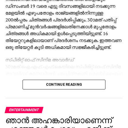
ഡിസംബര്‍ 19 വരെ എട്ടു ദിവസങ്ങളിലായി നടക്കുന്ന
മേളയില്‍ എഴുപതോളം രാജ്യങ്ങളില്‍നിന്നുള്ള
200ല്‍പ്പരം ചിത്രങ്ങള്‍ പ്രദര്‍ശിപ്പിക്കും. 30ാമത് പതിപ്പ്
പ്രമാണിച്ച് മുന്‍വര്‍ഷങ്ങളിലേതിനേക്കാള്‍ മുപ്പതോളം
ചിത്രങ്ങള്‍ അധികമായി ഉള്‍പ്പെടുത്തിയിട്ടുണ്ട്. 16
തിയേറ്ററുകളിലായാണ് പ്രദര്‍ശനം നടക്കുക. ഇത്തവണ
ഒരു തിയേറ്റര്‍ കൂടി അധികമായി സജ്ജീകരിച്ചിട്ടുണ്ട്.
സ്പിരിറ്റ് ഓഫ് സിനിമ അവാര്‍ഡ്
30ാമത് ഐ.എഫ്.എഫ്.കെയിലെ സ്പിരിറ്റ് ഓഫ് സിനിമ
അവാര്‍ഡ് കനേഡിയന്‍ ചലച്ചിത്രകാരി കെല്ലി ഫൈഫ്
മാര്‍ഷലിന് സമ്മാനിക്കും. അഞ്ച് ലക്ഷം രൂപയും
CONTINUE READING
ശില്‍പ്പവും പ്രശംസാപത്രവുമടങ്ങുന്നതാണ്
അവാര്‍ഡ്.
സിനിമയെ സമരായുധമാക്കി സമൂഹത്തിലെ
അനീതികള്‍ക്കെതിരെ പൊരുതുന്ന നിര്‍ഭയരായ വനിതാ
ENTERTAINMENT
ചലച്ചിത്രപ്രവര്‍ത്തകരെ ആദരിക്കുന്നതിനുവേണ്ടി
ഞാന്‍ അഹങ്കാരിയാണെന്ന്
26ാമത് ഐ.എഫ്.എഫ്.കെയിലാണ് ‘സ്പിരിറ്റ് ഓഫ്