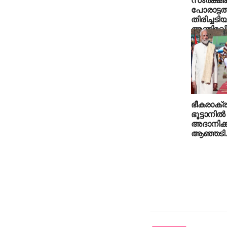
പോരാട്ടത്
തിരിച്ചടി
അന്തിമവ
കോണ്‍ഗ്ര
സന്ദീപ് വ
ഭീകരാക്
ഭൂട്ടാനില
അദാനിക്ക
ആഞ്ഞടിച്ച