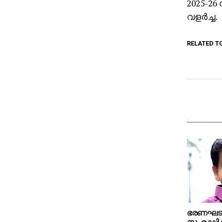
2025-26
വളര്‍ച്ച.
RELATED T
ഭരണഘട
സംരക്ഷിക