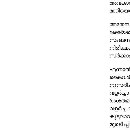
അവകാശപ
മാറിയെന
അതേസമയ
ലക്ഷ്യമെ
സംബന്ധി
നിരീക്ഷക
സര്‍ക്കാര
എന്നാല
കൈവരിക്
നുസരിച്
വളര്‍ച്ച
6.5ശതമ
വളര്‍ച്ച
കൂട്ടലാ
മുരടി പ്