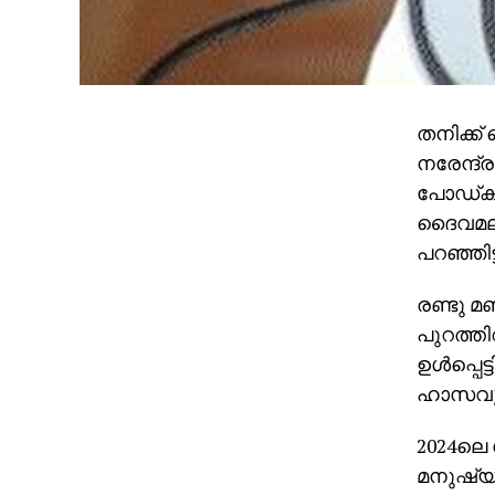
തനിക്ക്
നരേന്ദ
പോഡ്കാസ
ദൈവമല്ല
പറഞ്ഞിട
രണ്ടു മ
പുറത്തി
ഉള്‍പ്പെ
ഹാസവുമ
2024ലെ
മനുഷ്യന