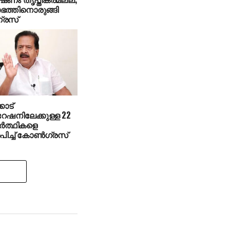
ഭത്തിനൊരുങ്ങി
്രസ്
ോട്
പറേഷനിലേക്കുള്ള 22
്‍ത്ഥികളെ
പിച്ച് കോണ്‍ഗ്രസ്