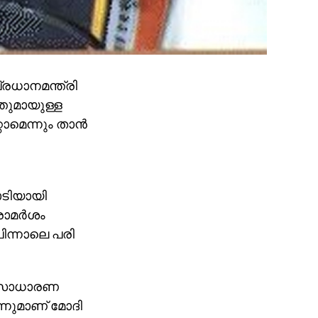
്രധാനമന്ത്രി
തുമായുള്ള
മെന്നും താന്‍
ോടിയായി
ാമര്‍ശം
പിന്നാലെ പരി
‍ സാധാരണ
്നുമാണ് മോദി