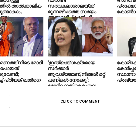
തില്‍ താല്‍ക്കാലിക
സര്‍വകലാശാലയ്ക്ക്
പ്രക്ഷോ
യുണ്ടാകാം,
മൂന്നാഴ്ചത്തെ സമയം
കോണ്‍ഗ
ിജയം
അനുവദിച്ച് ഡല്‍ഹി
സിനായിരിക്കും;
ഹൈക്കോടതി
ാര്യര്‍
രമണത്തിനിടെ മോദി
‘ഇന്ത്യക്ക് ശക്തമായ
കോഴിക്ക
്‍ പോയത്
സർക്കാർ
കോര്‍പ്
ുവേണ്ടി;
ആവശ്യമാണ്,നിങ്ങൾ മറ്റ്
സ്ഥാനാര
് പ്രിയങ്ക് ഖാര്‍ഗെ
പണികൾ നോക്കൂ’;
പ്രഖ്യാ
മോദിക്കെതിരെ മഹുവ
മൊയ്ത്ര
CLICK TO COMMENT