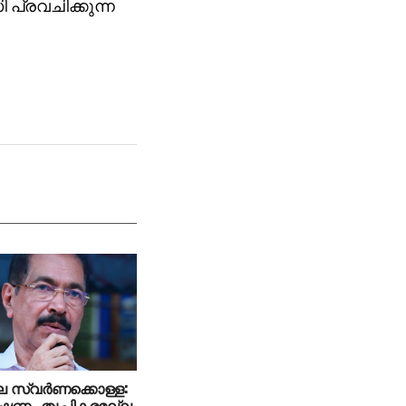
 പ്രവചിക്കുന്ന
 സ്വര്‍ണക്കൊള്ള:
ണം തൃപ്തികരമല്ല,