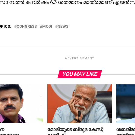
 സാ മ്പത്തിക വര്‍ഷം 6.3 ശതമാനം മാത്രമാണ് ഏജന്‍സി
OPICS:
CONGRESS
MODI
NEWS
ADVERTISEMENT
YOU MAY LIKE
ന
മോദിയുടെ ബിരുദ കേസ്;
ശബരിമല
്കാനുള്ള
ഡല്‍ഹി
അന്വേഷ