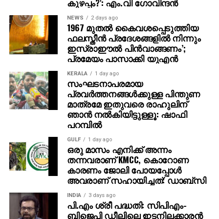
കുഴപ്പം?’: എം.വി ഗോവിന്ദന്‍
കൂട്ടിച്ചേര്‍ത്തു.
NEWS
2 days ago
1967 മുതല്‍ കൈവശപ്പെടുത്തിയ
ഫലസ്തീന്‍ പ്രദേശങ്ങളില്‍ നിന്നും
ഇസ്രാഈല്‍ പിന്‍വാങ്ങണം’;
പ്രമേയം പാസാക്കി യുഎന്‍
KERALA
1 day ago
സംഘടനാപരമായ
പ്രവര്‍ത്തനങ്ങള്‍ക്കുള്ള പിന്തുണ
മാത്രമേ ഇതുവരെ രാഹുലിന്
ഞാന്‍ നല്‍കിയിട്ടുള്ളൂ: ഷാഫി
പറമ്പില്‍
GULF
1 day ago
ഒരു മാസം എനിക്ക് അന്നം
തന്നവരാണ് KMCC, കൊറോണ
കാരണം ജോലി പോയപ്പോൾ
അവരാണ് സഹായിച്ചത്: ഡാബ്സി
INDIA
3 days ago
പി.എം ശ്രീ പദ്ധതി: സിപിഎം-
ബിജെപി ഡീലിലെ ഇടനിലക്കാരന്‍