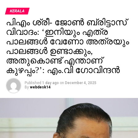
കൊല്ലപ്പെട്ടിരുന്നു. ഇതിനു പിന്നാലെ രണ്ടുമാസത്തെ
KERALA
ഇടവേളയ്ക്കു ശേഷം വിജയ് പൊതുപരിപാടികളിൽ
പിഎം ശ്രീ- ജോണ്‍ ബ്രിട്ടാസ്
സജീവമാകുന്നതിന്റെ ഭാഗമായാണ് പുതുച്ചേരിയിൽ
പൊതുയോഗം നടത്തുന്നത്.
വിവാദം: ‘ഇനിയും എത്ര
പാലങ്ങള്‍ വേണോ അത്രയും
പാലങ്ങള്‍ ഉണ്ടാക്കും,
അതുകൊണ്ട് എന്താണ്
കുഴപ്പം?’: എം.വി ഗോവിന്ദന്‍
Published
1 day ago
on
December 4, 2025
By
webdesk14