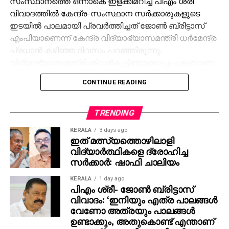
സംസ്ഥാനത്തെ ഒന്നാകെ ഇളക്കിമറിച്ച പിഎം ശ്രീ
വിവാദത്തില്‍ കേന്ദ്ര-സംസ്ഥാന സര്‍ക്കാരുകളുടെ
ഇടയില്‍ പാലമായി പ്രവര്‍ത്തിച്ചത് ജോണ്‍ ബ്രിട്ടാസ്
എംപിയാണെന്ന് കേന്ദ്ര വിദ്യാഭ്യാസമന്ത്രി ധര്‍മേന്ദ്ര
പ്രധാന്‍ കഴിഞ്ഞ ദിവസം പറഞ്ഞിരുന്നു.
വിദ്യാഭ്യാസമന്ത്രി ശിവന്‍കുട്ടിയോടൊപ്പം പലതവണ
താന്‍ കേന്ദ്രമന്ത്രിയെ കാണാന്‍ പോയിട്ടുണ്ടെന്ന്
CONTINUE READING
ബ്രിട്ടാസ് സമ്മതിക്കുകയും ചെയ്തിരുന്നു. ഇതിന്
പിന്നാലെ സര്‍ക്കാരിനും ബ്രിട്ടാസിനുമെതിരെ കനത്ത
പ്രതിഷേധവുമായി പ്രതിപക്ഷം രംഗത്തെത്തിയിരുന്നു.
TRENDING
KERALA
3 days ago
ശബരിമല സ്വര്‍ണക്കൊള്ളയിലെ അന്വേഷണത്തെ
ഇത് മത്സ്യത്തൊഴിലാളി
കുറിച്ചുള്ള ചോദ്യത്തിന് അന്വേഷണറിപ്പോര്‍ട്ട്
വിദ്യാര്‍ത്ഥികളെ ദ്രോഹിച്ച
പുറത്തുവന്നാല്‍ തങ്ങള്‍ കടുത്ത നിലപാട്
സര്‍ക്കാര്‍: ഷാഫി ചാലിയം
എടുക്കുമെന്നായിരുന്നു ഗോവിന്ദന്റെ മറുപടി. ഒ.
KERALA
1 day ago
രാജഗോപാലും സുരേഷ്‌ഗോപിയും ജയിച്ചത്
പിഎം ശ്രീ- ജോണ്‍ ബ്രിട്ടാസ്
കോണ്‍ഗ്രസിന്റെ വോട്ട് കിട്ടിയിട്ടാണെന്നും നേമത്ത്
വിവാദം: ‘ഇനിയും എത്ര പാലങ്ങള്‍
മത്സരിച്ചാല്‍ രാജീവ് ചന്ദ്രശേഖര്‍
വേണോ അത്രയും പാലങ്ങള്‍
തോറ്റുതുന്നംപാടുമെന്നും എം.വി ഗോവിന്ദന്‍
ഉണ്ടാക്കും, അതുകൊണ്ട് എന്താണ്