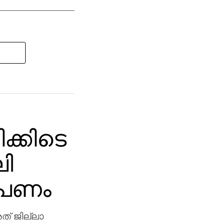
ക്കിടെ
ി
ോപണം
ത് ജില്ലാ