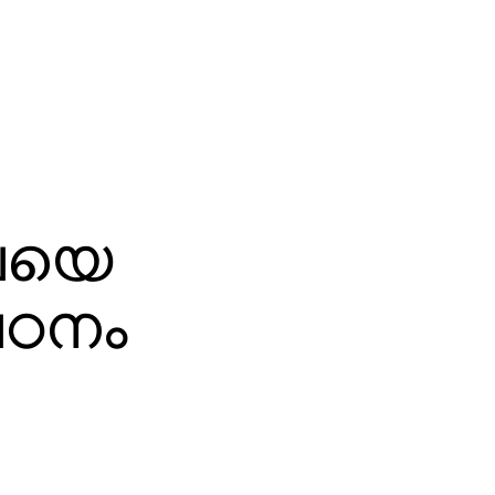
ിലയെ
പഠനം