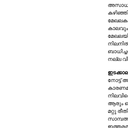
അസാധുവാക
കഴിഞ്ഞി
മേഖലകളെ
കാലവും
മേഖലയില
നിലനില്
ബാധിച്ച
നല്ല വില
ഇടക്കാ
നോട്ട് അ
കാരണമാവ
നിലവിലെ
ആരും ധ
മറ്റു ര
സാമ്പത്
ഇത്തരത്