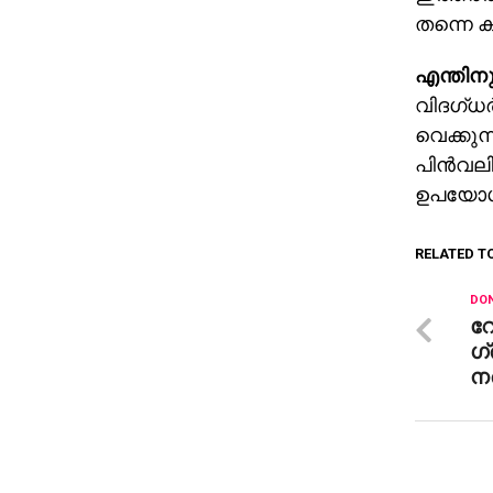
തന്നെ കൂ
എന്തിനു
വിദഗ്ധ
വെക്കുന
പിന്‍വല
ഉപയോഗിക
RELATED T
DON
റോ
ഗ്
നര