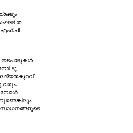
മക്കും
ട് സംഘടിത
 എഫ്.പി
 ഇടപാടുകള്‍
രിട്ടു
െ ലഭ്യതകുറവ്
 വരും.
്പോള്‍
ണ്ടെങ്കിലും
ഴി സാധനങ്ങളുടെ