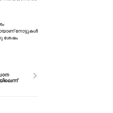
ശം
ായാണ് നോട്ടുകള്‍
ിനു ശേഷം
ധാന
യിലെന്ന്