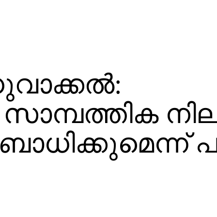
വാക്കല്‍:
െ സാമ്പത്തിക ന
ാധിക്കുമെന്ന് 