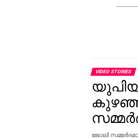
VIDEO STORIES
യുപിയി
കുഴഞ്
സമ്മര
ജോലി സമ്മര്‍ദമ