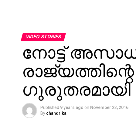
VIDEO STORIES
നോട്ട് അസാധു
രാജ്യത്തിന്റ
ഗുരുതരമായി ബ
Published
9 years ago
on
November 23, 2016
By
chandrika