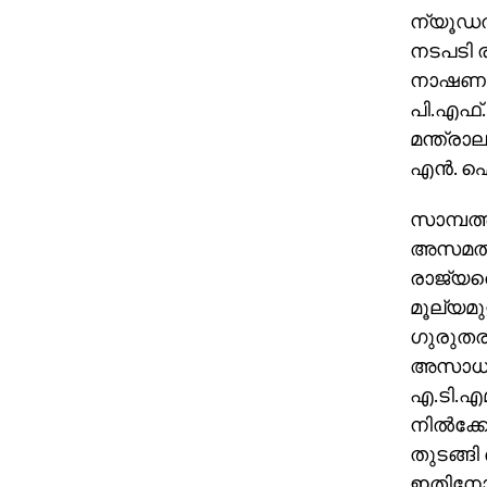
ന്യൂഡല്
നടപടി ര
നാഷണല്‍
പി.എഫ്.
മന്ത്രാ
എന്‍. ഐ
സാമ്പത
അസമത്വത
രാജ്യത
മൂല്യമുള
ഗുരുതരമാ
അസാധുവാ
എ.ടി.എമ്
നില്‍ക്ക
തുടങ്ങി
ഇതിനോടക