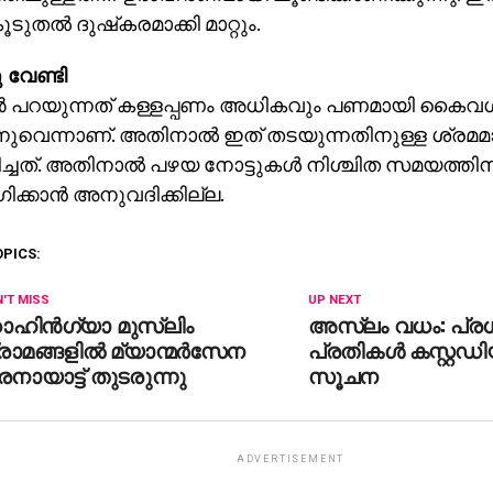
ടുതല്‍ ദുഷ്‌കരമാക്കി മാറ്റും.
 വേണ്ടി
ര്‍ പറയുന്നത് കള്ളപ്പണം അധികവും പണമായി കൈവ
്നുവെന്നാണ്. അതിനാല്‍ ഇത് തടയുന്നതിനുള്ള ശ്രമമ
ിച്ചത്. അതിനാല്‍ പഴയ നോട്ടുകള്‍ നിശ്ചിത സമയത്ത
്കാന്‍ അനുവദിക്കില്ല.
OPICS:
'T MISS
UP NEXT
ഹിന്‍ഗ്യാ മുസ്‌ലിം
അസ്ലം വധം: പ്ര
രാമങ്ങളില്‍ മ്യാന്മര്‍സേന
പ്രതികള്‍ കസ്റ്റഡി
നായാട്ട് തുടരുന്നു
സൂചന
ADVERTISEMENT