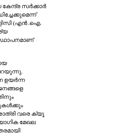
ന്ദ്ര സര്‍ക്കാര്‍
്ചേക്കുമെന്ന്
ോളിസി (എന്‍ .ഐ.
ര്യ
ന സ്ഥാപനമാണ്
മായ
റയുന്നു.
ഉയര്‍ന്ന
ം ജനങ്ങളെ
നതിനും
ള്‍ക്കും
‍ധരാത്രി വരെ ക്യൂ
ൗദ്യോഗിക മേഖല
ുതരമായി