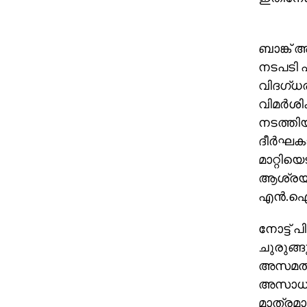
ബാങ്ക് 
നടപടി ഏ
വിദഗ്ധര
വിമര്‍ശ
നടത്തിയ
ദീര്‍ഘക
മാറ്റിയ
ആശ്രയി
എന്‍.ഐ.
നോട്ട് 
ചുരുങ്
അസമത്വത്
അസാധുവാ
മാത്രമാ