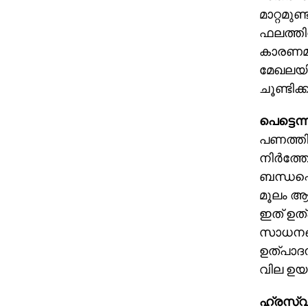
മാറ്റമുണ്
ഫലത്തില
കാരണമാകു
മേഖലയില
ചൂണ്ടിക്
പെട്ടെന
പണത്തി
നിര്‍ത്
ബന്ധപ്പ
മൂലം ആ
ഇത് ഉത്
സാധനങ്ങ
ഉത്പാദന
വില ഉയര
ഹ്രസ്വ