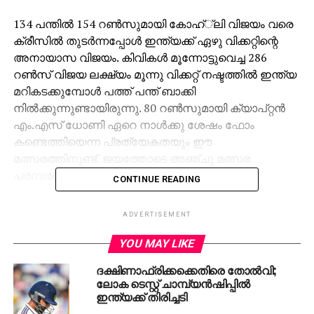
134 പന്തില്‍ 154 റണ്‍സുമായി കോഹ്്‌ലി വിജയം വരെ
ക്രീസില്‍ തുടര്‍ന്നപ്പോള്‍ ഇന്ത്യക്ക് ഏഴു വിക്കറ്റിന്റെ
അനായാസ വിജയം. കിവികള്‍ മൂന്നോട്ടുവെച്ച 286
റണ്‍സ് വിജയ ലക്ഷ്യം മൂന്നു വിക്കറ്റ് നഷ്ടത്തില്‍ ഇന്ത്യ
മറികടക്കുമ്പോള്‍ പത്ത് പന്ത് ബാക്കി
നില്‍ക്കുന്നുണ്ടായിരുന്നു. 80 റണ്‍സുമായി ക്യാപ്റ്റന്‍
എം.എസ് ധോണി ഏറെ നാള്‍ക്കു ശേഷം ഫോം
കണ്ടെത്തിയെന്ന പ്രത്യേകതയും ഈ
മത്സരത്തിനുണ്ട്. ജയത്തോടെ അഞ്ചു മത്സര
പരമ്പരയില്‍ ഇന്ത്യ 2-1ന് മുന്നിലെത്തി.
CONTINUE READING
#TeamIndia
take 2-1 lead
ADVERTISEMENT
in the
@Paytm
ODI Trophy
YOU MAY LIKE
thanks to a masterclass
ദക്ഷിണാഫ്രിക്കക്കെതിരെ തോല്‍വി;
from
@imVkohli
ലോക ടെസ്റ്റ് ചാമ്പ്യന്‍ഷിപ്പില്‍
ഇന്ത്യക്ക് തിരിച്ചടി
pic.twitter.com/68YTo4lEfc