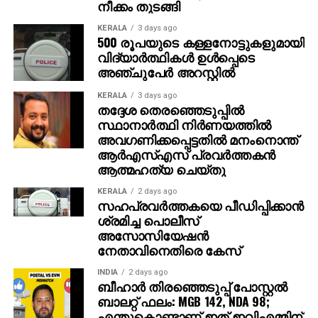
ചേര്‍ത്ത ‘ദി എപ്പിക്ക്’ തിയറ്ററുകളില്‍ ആവേശം
നീക്കം തുടങ്ങി
സൃഷ്ടിച്ചുകൊണ്ടിരിക്കുകയാണ്.
KERALA
3 days ago
500 രൂപയുടെ കള്ളനോട്ടുകളുമായി
വിദ്യാര്‍ത്ഥികള്‍ ഉള്‍പ്പെടെ
അഞ്ചുപേര്‍ അറസ്റ്റില്‍
KERALA
3 days ago
തദ്ദേശ തെരഞ്ഞെടുപ്പില്‍
സ്ഥാനാര്‍ത്ഥി നിര്‍ണയത്തില്‍
അവഗണിക്കപ്പെട്ടതില്‍ മനംനൊന്ത്
ആര്‍എസ്എസ് പ്രവര്‍ത്തകന്‍
ആത്മഹത്യ ചെയ്തു
KERALA
2 days ago
സഹപ്രവര്‍ത്തകയെ പീഡിപ്പിക്കാന്‍
ശ്രമിച്ച പൊലീസ്
അസോസിയേഷന്‍
നേതാവിനെതിരെ കേസ്
INDIA
2 days ago
ബീഹാർ തിരഞ്ഞെടുപ്പ് പോസ്റ്റൽ
ബാലറ്റ് ഫലം: MGB 142, NDA 98;
എന്തുകൊണ്ടാണ് ഇത് ഇവിഎമ്മിന്