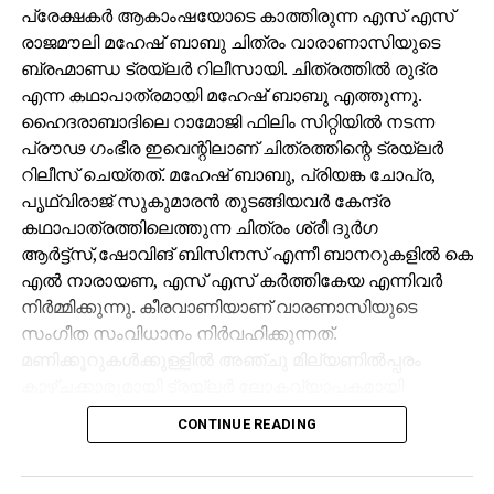
പ്രേക്ഷകർ ആകാംഷയോടെ കാത്തിരുന്ന എസ് എസ്
രാജമൗലി മഹേഷ് ബാബു ചിത്രം വാരാണാസിയുടെ
RELATED TOPICS:
CRICKET
IND VS NZ
KOHLI
ബ്രഹ്മാണ്ഡ ട്രയ്ലർ റിലീസായി. ചിത്രത്തിൽ രുദ്ര
UP NEXT
എന്ന കഥാപാത്രമായി മഹേഷ് ബാബു എത്തുന്നു.
തകര്‍പ്പന്‍ ഗോളോടെ ജെജെ; പൂനെ-
ഹൈദരാബാദിലെ റാമോജി ഫിലിം സിറ്റിയിൽ നടന്ന
ചെന്നൈയിന്‍ സമനില
പ്രൗഢ ഗംഭീര ഇവെന്റിലാണ് ചിത്രത്തിന്റെ ട്രയ്ലർ
DON'T MISS
റിലീസ് ചെയ്തത്. മഹേഷ് ബാബു, പ്രിയങ്ക ചോപ്ര,
ഗ്വാര്‍ഡിയോളയുടെ കഷ്ടകാലം
പൃഥ്വിരാജ് സുകുമാരൻ തുടങ്ങിയവർ കേന്ദ്ര
തീരുന്നില്ല; തുടര്‍ച്ചയായി അഞ്ചാം
കഥാപാത്രത്തിലെത്തുന്ന ചിത്രം ശ്രീ ദുർഗ
മത്സരത്തിലും ജയമില്ല
ആർട്ട്സ്,ഷോവിങ് ബിസിനസ് എന്നീ ബാനറുകളിൽ കെ
എൽ നാരായണ, എസ് എസ് കർത്തികേയ എന്നിവർ
നിർമ്മിക്കുന്നു. കീരവാണിയാണ് വാരണാസിയുടെ
സംഗീത സംവിധാനം നിർവഹിക്കുന്നത്.
മണിക്കൂറുകൾക്കുള്ളിൽ അഞ്ചു മില്യണിൽപ്പരം
കാഴ്ചക്കാരുമായി ട്രയ്ലർ ലോകവ്യാപകമായി
ട്രെൻഡിങ്ങിൽ മുന്നിലാണ്.
CONTINUE READING
പ്രേക്ഷകർക്ക് ദൃശ്യവിസ്മയം സമ്മാനിക്കുന്ന
വാരാണസിയുടെ ട്രയ്ലർ റാമോജി ഫിലിം സിറ്റിയിൽ