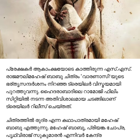
ഗംഭീരമായ കാഴ്ചാനുഭൂതി
സമ്മാനിക്കുമെന്നുറപ്പാണ്.ബാഹുബലിയും ആർ ആർ
ആറും ഒരുക്കിയ രാജമൗലിയുടെ ബ്രഹ്മാണ്ഡ ചിത്രം
വാരണാസി 2027ൽ തിയേറ്ററുകളിലേക്കെത്തും. പി ആർ
ഓ ആൻഡ് മാർക്കറ്റിംഗ് സ്ട്രാറ്റജിസ്റ്റ് : പ്രതീഷ് ശേഖർ.
പ്രേക്ഷകര്‍ ആകാംക്ഷയോടെ കാത്തിരുന്ന എസ്.എസ്.
രാജമൗലിമഹേഷ് ബാബു ചിത്രം ‘വാരണാസി’യുടെ
ഭര്തൃസന്ദര്‍ശനം നിറഞ്ഞ ട്രെയിലര്‍ വിസ്മയമായി
പുറത്തുവന്നു. ഹൈദരാബാദിലെ റാമോജി ഫിലിം
സിറ്റിയില്‍ നടന്ന അതിവിശാലമായ ചടങ്ങിലാണ്
ട്രെയിലര്‍ റിലീസ് ചെയ്തത്.
ചിത്രത്തില്‍ രുദ്ര എന്ന കഥാപാത്രമായി മഹേഷ്
ബാബു എത്തുന്നു. മഹേഷ് ബാബു, പ്രിയങ്ക ചോപ്ര,
പൃഥ്വിരാജ് സുകുമാരന്‍ എന്നിവര്‍ കേന്ദ്ര