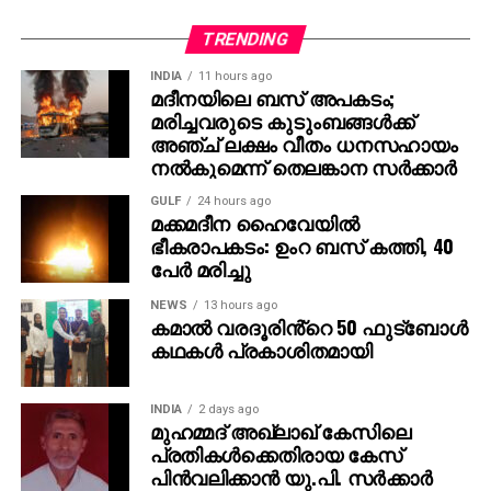
താന്‍ ഇതുവരെ ഇന്ത്യ സന്ദര്‍ശിച്ചിട്ടില്ല എങ്കിലും
TRENDING
നേപ്പാളില്‍ എത്തിയിട്ടുണ്ടെന്നും, നേപ്പാളിന്
ഇന്ത്യയോട് സാമ്യമുണ്ടെന്ന് തോന്നിയെന്നും താരം
INDIA
11 hours ago
മദീനയിലെ ബസ് അപകടം;
കൂട്ടിച്ചേര്‍ത്തു.
മരിച്ചവരുടെ കുടുംബങ്ങള്‍ക്ക്
അഞ്ച് ലക്ഷം വീതം ധനസഹായം
രാജമൗലിയുടെ മുമ്പത്തെ ഹിറ്റ് ചിത്രങ്ങളായ
നല്‍കുമെന്ന് തെലങ്കാന സര്‍ക്കാര്‍
ബാഹുബലി 1, 2 എന്നിവ ഇന്ത്യന്‍ സിനിമയുടെ പുതിയ
GULF
24 hours ago
ചരിത്രം രചിച്ചതാണ്. എന്നാല്‍ RRR അതിനെ മറികടന്ന്
മക്കമദീന ഹൈവേയില്‍
ലോകമൊട്ടാകെ ഇന്ത്യന്‍ സിനിമയുടെ മാനം
ഭീകരാപകടം: ഉംറ ബസ് കത്തി, 40
ഉയര്‍ത്തിയ ചിത്രമായി മാറി. ജെയിംസ് കാമറൂണ്‍,
പേര്‍ മരിച്ചു
സ്റ്റീഫന്‍ സ്പില്‍ബെര്‍ഗ്, ക്രിസ് ഹെംസ്വര്‍ത്ത്
NEWS
13 hours ago
തുടങ്ങിയ ഹോളിവുഡ് പ്രതിഭകളും ചിത്രത്തെ
കമാൽ വരദൂരിൻ്റെ 50 ഫുട്ബോൾ
പുകഴ്ത്തിയിരുന്നു.
കഥകൾ പ്രകാശിതമായി
ഇതിനിടെ, രാജമൗലി ഇപ്പോള്‍ മഹേഷ് ബാബു
നായകനായും പൃഥ്വിരാജ് സുകുമാരന്‍ വില്ലനായും
INDIA
2 days ago
മുഹമ്മദ് അഖ്‌ലാഖ് കേസിലെ
എത്തുന്ന പുതിയ ചിത്രത്തിന്റെ ഒരുക്കങ്ങളിലാണ്.
പ്രതികള്‍ക്കെതിരായ കേസ്
അതേസമയം, ബാഹുബലി ഒന്നും രണ്ടും ഭാഗങ്ങളും
പിന്‍വലിക്കാന്‍ യു.പി. സര്‍ക്കാര്‍