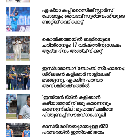
ഏഷ്യാ കപ്പ് റൈസിങ് സ്റ്റാര്‍സ്
— BCCI (@BCCI)
October 23,
പോരാട്ടം; വൈഭവ് സൂര്യവംശിയുടെ
ബാറ്റിങ് വെടിക്കെട്ട്
2016
കൊല്‍ക്കത്തയില്‍ ബുമ്രയുടെ
ചരിത്രനേട്ടം: 17 വര്‍ഷത്തിനുശേഷം
സച്ചിന്‍ തെണ്ടുല്‍ക്കറുടെ അവിസ്മരണീയ കരിയറുമായി
ആദ്യ ദിനം അഞ്ച് വിക്കറ്റ്
ഇടയ്ക്കിടെ മാറ്റുരക്കപ്പെടുന്ന കോഹ്്‌ലി ഇന്നലെ
ഏകദിനത്തില്‍ തന്റെ 26-ാം സെഞ്ച്വറിയാണ്
കുറിച്ചത്. 172 കളികളില്‍ നിന്നായിരുന്നു ഈ നേട്ടം. 463
ഇസ്ലാമാബാദ് ബോംബ് സ്‌ഫോടനം;
ശ്രീലങ്കന്‍ കളിക്കാര്‍ നാട്ടിലേക്ക്
ഏകദിനങ്ങളില്‍ 49 സെഞ്ച്വറി കുറിച്ച സച്ചിനിലേക്ക്
മടങ്ങുന്നു, ഏകദിന പരമ്പര
കോഹ്്‌ലിക്ക് ഇനിയും ദൂരമുണ്ട്. പക്ഷേ, കോഹ്്‌ലിക്ക്
അനിശ്ചിതത്വത്തില്‍
ഇപ്പോള്‍ 27 ആണ് പ്രായം.
ഭേദപ്പെട്ട സ്‌കോര്‍ പിന്തുടര്‍ന്ന ഇന്ത്യക്ക് തുടക്കം
‘ഇന്ത്യന്‍ ടീമില്‍ കളിക്കാന്‍
കഴിയാത്തതിന് ഒരു കാരണവും
പിഴച്ചിരുന്നു. ഓപണര്‍മാര്‍ പെട്ടെന്നു മടങ്ങി. അജിന്‍ക്യ
കാണുന്നില്ല’; മുഹമ്മദ് ഷമിയെ
രഹാനെ അഞ്ചു റണ്‍സെടുത്തു പുറത്തായപ്പോള്‍
പിന്തുണച്ച് സൗരവ് ഗാംഗുലി
രോഹിത് ശര്‍മയുടെ ഇന്നിങ്‌സ് പതിമൂന്ന് റണ്‍സില്‍
അവസാനിച്ചു.
ഓസ്‌ട്രേലിയയുമായുള്ള ടി20
പരമ്പരയില്‍ ഇന്ത്യക്ക് ജയം
അതോടെ നായകനും ഉപനായകനും ക്രീസിലൊന്നിച്ചു.