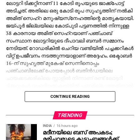
ലോട്ടറി ടിക്കറ്റിനാണ് 11 കോടി രൂപയുടെ ജാക്ക്‌പോട്ട്
അടിച്ചത്. അതിലെ ഒരു കോടി രൂപ സുഹൃത്തിന് നല്‍കി
അമിത് സെഹ്‌റ മനുഷ്യസ്‌നേഹത്തിന്റെ മാതൃകയായി.
ജയ്പൂര്‍ ജില്ലയിലെ കോട്പുടി പട്ടണത്തില്‍ നിന്നുള്ള
38 കാരനായ അമിത് സെഹ്‌റയാണ് പഞ്ചാബ്
സംസ്ഥാന ലോട്ടറിയുടെ ദീപാവലി ബമ്പര്‍ സമ്മാനം
നേടിയത്. റോഡരികില്‍ ചെറിയ വണ്ടിയില്‍ പച്ചക്കറികള്‍
വിറ്റ് ഉപജീവനം നടത്തുന്നയാളാണ് അദ്ദേഹം. ഒക്ടോബര്‍
16-ന് സുഹൃത്ത് മുകേഷ് സെന്നിനൊപ്പം
പഞ്ചാബിലേക്ക് പോയപ്പോള്‍ ബതിന്‍ഡയിലെ
ചായക്കടക്കരികിലെ സ്റ്റാളില്‍ നിന്നാണ് രണ്ട് ലോട്ടറി
ടിക്കറ്റുകള്‍ വാങ്ങിയത്. കയ്യില്‍ പണമില്ലാത്തതിനാല്‍
മുകേഷിനോട് 1000 രൂപ കടം വാങ്ങുകയായിരുന്നു.
CONTINUE READING
ഒക്ടോബര്‍ 31ന് രാത്രി 10 മണിക്ക് മുകേഷിന്റെ ഫോണ്‍
കോളിലൂടെയാണ് 11 കോടിയുടെ ജാക്ക്‌പോട്ട്
അടിച്ചതറിയുന്നത്. രണ്ടാമത്തെ ടിക്കറ്റിനും 1000 രൂപ
TRENDING
സമ്മാനമായി ലഭിച്ചു. ലോട്ടറി അടിച്ച വിവരം
INDIA
16 hours ago
അറിഞ്ഞപ്പോള്‍ ആദ്യം ഓര്‍ത്തത് സുഹൃത്ത്
മദീനയിലെ ബസ് അപകടം;
മരിച്ചവരുടെ കുടുംബങ്ങള്‍ക്ക്
മുകേഷിനെയായിരുന്നു. അദ്ദേഹത്തിന്റെ രണ്ട്