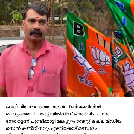
DON'T MISS
സമരത്തിന് മുന്നില്‍ സര്‍ക്കാരിന് മുട്ടുമടക്കേണ്ടി
വരും: കെ.പി.എ മജീദ്
ജാതി വിവേചനത്തെ തുടര്‍ന്ന് ബിജെപിയില്‍
പൊട്ടിത്തെറി. പാര്‍ട്ടിയില്‍നിന്ന് ജാതി വിവേചനം
നേരിട്ടെന്ന് ചൂണ്ടിക്കാട്ടി മലപ്പുറം വെസ്റ്റ് ജില്ല മീഡിയ
സെല്‍ കണ്‍വീനറും എടരിക്കോട് മണ്ഡലം