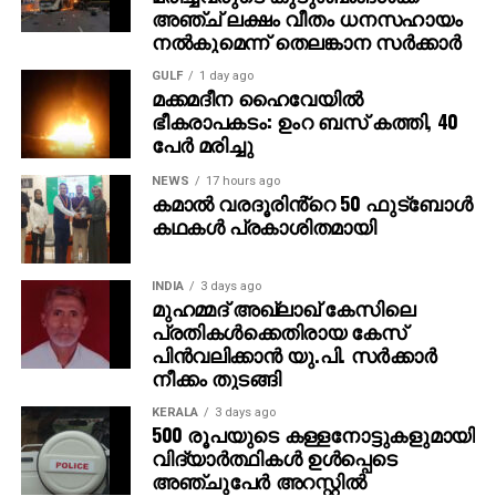
അഞ്ച് ലക്ഷം വീതം ധനസഹായം
പെണ്‍മക്കള്‍ക്ക് 50 ലക്ഷം രൂപ വീതം ആകെ ഒരു കോടി
നല്‍കുമെന്ന് തെലങ്കാന സര്‍ക്കാര്‍
നല്‍കുമെന്ന് അമിത് പറഞ്ഞു. ‘ പഞ്ചാബിലേക്ക്
വരാന്‍പോലും 8,000 രൂപ കടം വാങ്ങിയിരുന്നു. അത്
GULF
1 day ago
മക്കമദീന ഹൈവേയില്‍
ഇപ്പോള്‍ തിരിച്ചടക്കും. കോടിപതിയായെങ്കിലും ഞാന്‍
ഭീകരാപകടം: ഉംറ ബസ് കത്തി, 40
പഴയപോലെ കച്ചവടം തുടരും. ഭാര്യയുടെ ആഗ്രഹം
പേര്‍ മരിച്ചു
പോലെ സ്ഥലം വാങ്ങി വീട് പണിയും ‘ എന്നതായിരുന്നു
അമിതിന്റെ പ്രതികരണം. സാധാരണ മനുഷ്യന്റെ
NEWS
17 hours ago
കമാൽ വരദൂരിൻ്റെ 50 ഫുട്ബോൾ
മനോഹരമായ പങ്കുവെക്കലാണ് ഇപ്പോള്‍ സോഷ്യല്‍
കഥകൾ പ്രകാശിതമായി
മീഡിയയില്‍ ചര്‍ച്ചയായിരിക്കുന്നത്.
INDIA
3 days ago
മുഹമ്മദ് അഖ്‌ലാഖ് കേസിലെ
പ്രതികള്‍ക്കെതിരായ കേസ്
പിന്‍വലിക്കാന്‍ യു.പി. സര്‍ക്കാര്‍
നീക്കം തുടങ്ങി
KERALA
3 days ago
500 രൂപയുടെ കള്ളനോട്ടുകളുമായി
വിദ്യാര്‍ത്ഥികള്‍ ഉള്‍പ്പെടെ
അഞ്ചുപേര്‍ അറസ്റ്റില്‍