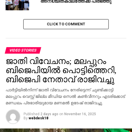
അനിശ്ചിതകാലത്തേക്ക് പിരിഞ്ഞു
അംഗങ്ങളും സ്പീക്കറുടെ അരികിലേക്കോടിയെത്തി.
പ്രസഗം പൂര്‍ത്തീകരിക്കാന്‍ അവസരം നല്‍കുമെന്ന്
സ്പീക്കര്‍ പറഞ്ഞതോടെയാണ് ഇ.ടിയും പ്രതിപക്ഷവും
സീറ്റിലേക്ക് തിരികെ പോയത്.
CLICK TO COMMENT
ബഹളത്തിന ശേഷം സ്പീക്കര്‍ വീണ്ടും ഇ.ടിക്ക് അവസര
നല്‍കി. അദ്ദേഹം തുടര്‍ന്നു-ഏതാണ്ട് 15 മണിക്കൂറോളം
അഹമ്മദിന്റെ ശരീരം ഐ.സി.യുവില്‍ തന്നെ
കിടക്കുകയായിരുന്നു. ഈ സമയമൊന്നും
VIDEO STORIES
അദ്ദേഹത്തിന്റെ മക്കളെ അകത്ത് കയറി കാണാന്‍
ജാതി വിവേചനം; മലപ്പുറം
സമ്മതിച്ചില്ല. ഞാനിത് പറയുന്നത് ആരെയും
ബിജെപിയില്‍ പൊട്ടിത്തെറി,
വിമര്‍ശിക്കാനല്ല. മറ്റൊരാള്‍ക്കും ഈ ഗതി വരരുത്.
ബിജെപി നേതാവ് രാജിവച്ചു
അതിനാല്‍ സംഭവത്തില്‍ പാര്‍ലമെന്ററി അന്വേഷണം
നിര്‍ബന്ധമാണ്-ഇ.ടി വ്യക്തമാക്കി.
പാര്‍ട്ടിയില്‍നിന്ന് ജാതി വിവേചനം നേരിട്ടെന്ന് ചൂണ്ടിക്കാട്ടി
മലപ്പുറം വെസ്റ്റ് ജില്ല മീഡിയ സെല്‍ കണ്‍വീനറും എടരിക്കോട്
RELATED TOPICS:
#EAHAMED
ET MOHAMMAD BASHEER
മണ്ഡലം പ്രഭാരിയുമായ മണമല്‍ ഉദേഷ് രാജിവച്ചു.
PARLIAMENT
Published
2 days ago
on
November 16, 2025
UP NEXT
By
webdesk18
ദ്രോഹ ഭരണത്തിനെതിരെ ജനം ഒന്നിക്കണം:
ഹൈദരലി തങ്ങള്‍