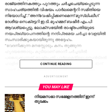
രാജ്യത്തിനകത്തും പുറത്തും ചര്‍ച്ചചെയ്യപ്പെടുന്ന
സാഹചര്യത്തില്‍ വിഷയം പാര്‍ലമെന്ററി സമിതിയെ
നിയോഗിച്ച്് അന്വേഷിപ്പിക്കണമെന്ന് മുസ്‌ലിംലീഗ്
ദേശീയ സെക്രട്ടറി ഇ.ടി. മുഹമ്മദ് ബഷീര്‍ എം.പി
ആവശ്യപ്പെട്ടു. ലോക്‌സഭയില്‍ രാഷ്ട്രപതിയുടെ
നയപ്രഖ്യാപനത്തിന്റെ നന്ദിപ്രമേയ ചര്‍ച്ചാ വേളയില്‍
സംസാരിക്കുകയായിരുന്നു അദ്ദേഹം.
”വേദനിക്കുന്ന മനസ്സോടും കനം തൂങ്ങുന്ന
ഹൃദയത്തോടും കൂടിയാണ് ഞാനീ ചര്‍ച്ചയില്‍
പങ്കെടുക്കുന്നത്. രാഷ്ട്രപതി പാര്‍ലമെന്റിലെ സെന്‍ട്രല്‍
ഹാളില്‍ സംസാരിച്ചു കൊണ്ടിരിക്കെ, ഏതാണ്ട് 11.40ന്
CONTINUE READING
എന്റെ നേതാവ് കുഴഞ്ഞുവീഴുകയും അദ്ദേഹത്തെ
ആര്‍.എം.എല്‍ ആസ്പത്രിയില്‍ കൊണ്ടുപോവുകയും
ADVERTISEMENT
ചെയ്തു. സഭയിലെ തലമുതിര്‍ന്ന നേതാവും 25 വര്‍ഷം
YOU MAY LIKE
അംഗവുമായിരുന്ന വ്യക്തിയും അന്താരാഷ്ട്ര സമൂഹം
അംഗീകരിച്ച പ്രഗത്ഭ നേതാവുമായിരുന്നു അദ്ദേഹം.
നിയമസഭാ സമ്മേളനത്തിന് ഇന്ന്
ആസ്പത്രിയിലെത്തി ഉടനെത്തന്നെ അദ്ദേഹം
തുടക്കം
മരണപ്പെട്ടിരുന്നു. എനിക്കതില്‍ യാതൊരു
സംശയവുമില്ല. അവിടെ നടന്ന മുഴുവന്‍