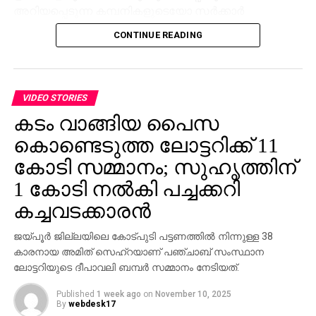
അറിയപ്പെടുന്ന കമ്പനികളുടെയോ സര്‍ക്കാര്‍
ഏജന്‍സികളുടെയോ പേരില്‍ വ്യാജ ജോലി
CONTINUE READING
ലിസ്റ്റിംഗുകള്‍ സൃഷ്ടിക്കപ്പെടുന്നു. ഇരകളോട്
വ്യക്തിഗത വിവരങ്ങള്‍ പങ്കിടാനും, ജോലി
പ്രോസസ്സിംഗ് ഫീസ് എന്ന പേരില്‍ പണം അടയ്ക്കാനും
ആവശ്യപ്പെടുന്നതാണ് സാധാരണ രീതി. ചിലര്‍
VIDEO STORIES
മാല്‍വെയര്‍ ഇന്‍സ്റ്റാള്‍ ചെയ്യാനോ ഡാറ്റ
കടം വാങ്ങിയ പൈസ
മോഷ്ടിക്കാനോ ലക്ഷ്യമിട്ടുള്ള വ്യാജ അഭിമുഖ
കൊണ്ടെടുത്ത ലോട്ടറിക്ക് 11
സോഫ്റ്റ്‌വെയറുകളും അയക്കുന്നു. ഇത്തരം തട്ടിപ്പുകള്‍
വ്യക്തികള്‍ക്കും സ്ഥാപനങ്ങള്‍ക്കും ഗുരുതരമായ
കോടി സമ്മാനം; സുഹൃത്തിന്
ഭീഷണിയാണെന്ന് ഗൂഗിള്‍ മുന്നറിയിപ്പ് നല്‍കി.
1 കോടി നല്‍കി പച്ചക്കറി
നിയമാനുസൃത തൊഴിലുടമകള്‍ ഒരിക്കലും സാമ്പത്തിക
കച്ചവടക്കാരന്‍
വിവരങ്ങളോ പേയ്‌മെന്റെ് ആവശ്യങ്ങളോ
ഉന്നയിക്കില്ലെന്നും ഉപയോക്താക്കള്‍ ഓണ്‍ലൈനില്‍
ജയ്പൂര്‍ ജില്ലയിലെ കോട്പുടി പട്ടണത്തില്‍ നിന്നുള്ള 38
കൂടുതല്‍ ജാഗ്രത പാലിക്കണമെന്നും ഗൂഗിള്‍
കാരനായ അമിത് സെഹ്‌റയാണ് പഞ്ചാബ് സംസ്ഥാന
വ്യക്തമാക്കി.
ലോട്ടറിയുടെ ദീപാവലി ബമ്പര്‍ സമ്മാനം നേടിയത്.
Published
1 week ago
on
November 10, 2025
By
webdesk17