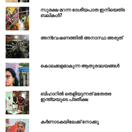
സുരക്ഷ മറന്ന ദേശീയപാത ഇനിയെത്ര
ബോര്‍ഡിന്റെ പവിത്രതയും വിശ്വാസ്യതയും
ബലികള്‍?
സംരക്ഷിക്കുന്നതിനാണ് പരീക്ഷകള്‍ വീണ്ടും
നടത്തുന്നതെന്നാണ് വിശദീകരണത്തില്‍ പറയുന്നത്.
എങ്കില്‍ കഴിഞ്ഞ പരീക്ഷകളില്‍ ഇല്ലാത്ത എന്തു
അന്വേഷണത്തില്‍ അനാസ്ഥ അരുത്
സംവിധാനമാണ് വരാനിരിക്കുന്ന പരീക്ഷകളില്‍
ഏര്‍പെടുത്തുക എന്നുകൂടി അറിഞ്ഞാല്‍ കൊള്ളാം.
16.38 ലക്ഷം കുട്ടികള്‍ പത്താം ക്ലാസിലും 11.86 ലക്ഷം
കുട്ടികള്‍ പന്ത്രണ്ടാം ക്ലാസിലുമായാണ്
കൊലക്കളമാകുന്ന ആതുരാലയങ്ങള്‍
സി.ബി.എസ്.ഇ പരീക്ഷയെഴുതുന്നത്. കഴിഞ്ഞ
ബുധനാഴ്ചയാണ് പത്താംക്ലാസ് കണക്ക് പരീക്ഷ
നടന്നത്. മാര്‍ച്ച് 26നായിരുന്നു പന്ത്രണ്ടാംക്ലാസിലെ
സാമ്പത്തിക ശാസ്ത്രപരീക്ഷ. ഈ പരീക്ഷകള്‍ക്ക് മുമ്പ്
ബിഹാറില്‍ തെളിയുന്നത് മതേതര
ചോദ്യപേപ്പറിന്റെ കൈപ്പടയിലെഴുതിയ പകര്‍പ്പ് വാട്‌സ്
ഇന്ത്യയുടെ പ്രതീക്ഷ
ആപ്പില്‍ പ്രചരിച്ചു. കാല്‍ഭാഗം ചോദ്യങ്ങളും
ചോദ്യപേപ്പറിലേതുപോലെ സമാനമായിരുന്നു.
ഒരാഴ്ചക്കകം പുതിയ പരീക്ഷാതീയതി
കര്‍ണാടകയിലേക്ക് നോക്കൂ
പ്രഖ്യാപിക്കുമെന്നാണ് സി.ബി.എസ്.ഇ
അറിയിച്ചിട്ടുള്ളത്. പരീക്ഷ തീര്‍ന്ന് ഉപരിപഠനത്തിനും