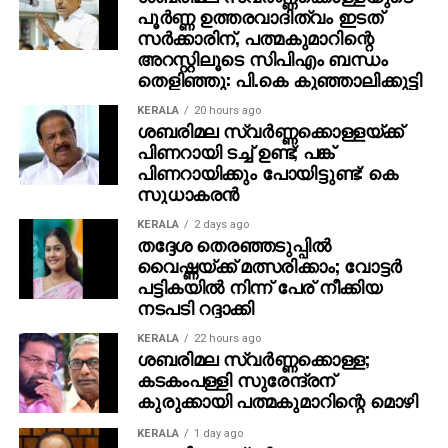
അദ്ദേഹം ഗള്‍ഫില്‍ വരുന്ന സമയങ്ങളിലും കാണാനും
പൂര്‍ണ്ണ ഉത്തരവാദിത്വം ഇടത്
സര്‍ക്കാരിന്, പത്മകുമാറിന്റെ
അദ്ദേഹത്തെ കേള്‍ക്കാനും ഏത് തിരക്കിനിടയിലും
അറസ്റ്റിലൂടെ സിപിഎം ബന്ധം
സമയം കണ്ടത്തിയിരുന്നു
തെളിഞ്ഞു: പി.കെ കുഞ്ഞാലിക്കുട്ടി
പത്മഭൂഷണ്‍, ജ്ഞാനപീഠം, എഴുത്തച്ഛന്‍ പുരസ്‌കാരം,
KERALA
20 hours ago
ശബരിമല സ്വര്‍ണ്ണക്കൊള്ളയ്ക്ക്
ജെ സി ഡാനിയേല്‍ പുരസ്‌കാരം, പ്രഥമ കേരള
പിണറായി ടച്ച് ഉണ്ട്; പങ്ക്
ജ്യോതി പുരസ്‌കാരം, കേരള നിയമസഭ പുരസ്‌കാരം
പിണറായിക്കും പോയിട്ടുണ്ട്: കെ
തുടങ്ങി പുരസ്‌കാരങ്ങളുടെ നിറവ്’എം ടി’ എന്ന
സുധാകരന്‍
രണ്ടക്ഷരത്തെ മലയാള സാഹിത്യ നഭസ്സില്‍
അനശ്വരനാക്കി നിര്‍ത്തി. സാധാരണക്കാരുടെ
KERALA
2 days ago
തദ്ദേശ തെരഞ്ഞടുപ്പില്‍
ജീവിതയാത്രകളെയും വേദനകളെയും തന്‍മയത്വം
വൈഷ്ണയ്ക്ക് മത്സരിക്കാം; വോട്ടര്‍
ചോരാതെ മലയാളി ആസ്വദിച്ചു വായിച്ചു. പ്രവാസ
പട്ടികയില്‍ നിന്ന് പേര് നീക്കിയ
ലോകത്തെ ജീവിതത്തിരക്കുകളിലേക്ക് പോവേണ്ടി
നടപടി റദ്ദാക്കി
വന്നപ്പോഴും മനസ്സിന്റെ ഒരു കോണില്‍ എം.ടിയുടെ
KERALA
22 hours ago
ലോകങ്ങള്‍ എന്നും നിറഞ്ഞു നിന്നു.
ശബരിമല സ്വര്‍ണ്ണക്കൊള്ള;
കടകംപള്ളി സുരേന്ദ്രന്
പ്രവാസികളുമായി അദ്ദേഹം വലിയ ബന്ധം
കുരുക്കായി പത്മകുമാറിന്റെ മൊഴി
പുലര്‍ത്തിയിരുന്നു. വിവിധ കാലങ്ങളില്‍ അദ്ദേഹവും
മരുഭൂമിയിലെ മരുപ്പച്ചയില്‍ ജീവിതപ്പച്ച തേടെയെത്തിയ
KERALA
1 day ago