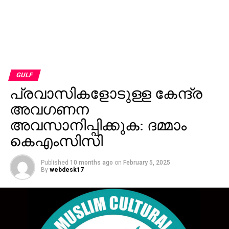
GULF
പ്രവാസികളോടുള്ള കേന്ദ്ര
അവഗണന
അവസാനിപ്പിക്കുക: ദമ്മാം
കെഎംസിസി
Published
10 months ago
on
February 5, 2025
By
webdesk17