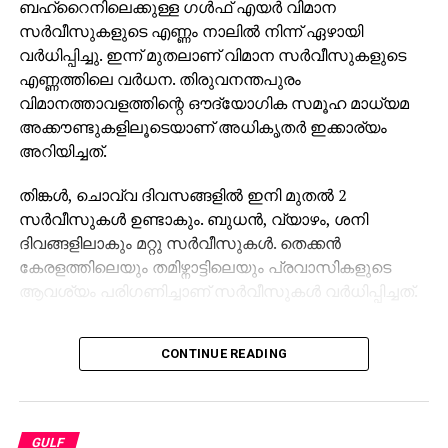
ബഹ്റൈനിലെക്കുള്ള ഗൾഫ് എയർ വിമാന
സർവീസുകളുടെ എണ്ണം നാലിൽ നിന്ന് ഏഴായി
വർധിപ്പിച്ചു. ഇന്ന് മുതലാണ് വിമാന സർവീസുകളുടെ
എണ്ണത്തിലെ വർധന. തിരുവനന്തപുരം
വിമാനത്താവളത്തിന്റെ ഔദ്യോഗിക സമൂഹ മാധ്യമ
അക്കൗണ്ടുകളിലൂടെയാണ് അധികൃതർ ഇക്കാര്യം
അറിയിച്ചത്.
തിങ്കൾ, ചൊവ്വ ദിവസങ്ങളിൽ ഇനി മുതൽ 2
സർവീസുകൾ ഉണ്ടാകും. ബുധൻ, വ്യാഴം, ശനി
ദിവങ്ങളിലാകും മറ്റു സർവീസുകൾ. തെക്കൻ
കേരളത്തിലെയും തമിഴ്നാട്ടിലെയും പ്രവാസികളുടെ
ആവശ്യം പരിഗണിച്ചാണ് സർവീസുകൾ വർധിപ്പിച്ചത്.
CONTINUE READING
GULF