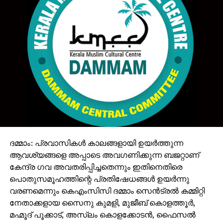
ദമ്മാം: പ്രവാസികൾ കാലങ്ങളായി ഉയർത്തുന്ന
ആവശ്യങ്ങളെ അപ്പാടെ അവഗണിക്കുന്ന ബജറ്റാണ്
കേന്ദ്ര ഗവ അവതരിപ്പിച്ചതെന്നും ഇതിനെതിരെ
പൊതുസമൂഹത്തിന്റെ പ്രതിഷേധങ്ങൾ ഉയർന്നു
വരണമെന്നും കെഎംസിസി ദമ്മാം സെൻട്രൽ കമ്മിറ്റി
നേതാക്കളായ സൈനു കുമളി, മുജീബ് കൊളത്തൂർ,
മഹ്മൂദ് പൂക്കാട്, അസ്‌ലം കൊളക്കോടൻ, ഫൈസൽ