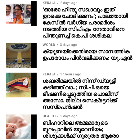
ഫോറത്തില്‍ സംബന്ധിച്ചു.
KERALA
2 days ago
‘ഓരോ ഹിന്ദു സഖാവും ഇത്
ഗ്ലോബല്‍ ബിസിനസ് ഹബ്ബായി അബുദാബി
ഉറക്കെ ചോദിക്കണം’; പാലത്തായി
കേസിൽ വർഗീയ പരാമർശം
മാറുകയാണെന്ന് ലുലു ഗ്രൂപ്പ് ചെയര്‍മാന്‍ എം.എ
നടത്തിയ സിപിഎം നേതാവിനെ
യൂസഫലി ഇന്‍വെസ്റ്റ്‌മെന്റ് ഫോറത്തിലെ സമാപന
പിന്തുണച്ച് കെ.പി ശശികല
പ്രസംഗത്തില്‍ ചൂണ്ടികാട്ടി. ഇന്ത്യയും യുഎഇയും
തമ്മില്‍ മികച്ച സാമ്പത്തിക സഹകരണമാണ് ഉള്ളത്.
WORLD
3 days ago
ക്യൂബയ്ക്കെതിരായ സാമ്പത്തിക
ഇരുരാജ്യങ്ങളിലെയും കമ്പനികള്‍ക്ക് കൂടുതല്‍ വിപണി
ഉപരോധം പിന്‍വലിക്കണം: യു.എന്‍
സാധ്യതയാണുള്ളത്. മികച്ച നിക്ഷേപ പിന്തുണയാണ്
ഭരണനേതൃത്വങ്ങള്‍ നല്‍കി വരുന്നതെന്നും കൂടുതല്‍
നിക്ഷേപ പദ്ധതികള്‍ യാഥാര്‍ത്ഥ്യമാകണമെന്നും
KERALA
17 hours ago
ശബരിമലയില്‍ നിന്ന് ഡ്യൂട്ടി
അദ്ദേഹം അഭിപ്രായപ്പെട്ടു.
കഴിഞ്ഞ് വാ..; സി.പി.ഒയെ
ഭീഷണിപ്പെടുത്തിയ പൊലീസ്
ഇരുരാജ്യങ്ങളും തമ്മില്‍ നിക്ഷേപ പദ്ധതികള്‍
അസോ. ജില്ല സെക്രട്ടറിക്ക്
വിപുലമാക്കുന്നതിന് വേഗത പകരുന്ന കരാറുകളില്‍
സസ്‌പെന്‍ഷന്‍
ഇന്ത്യയിലെയും യുഎഇയിലെയും മുന്‍നിര
കമ്പനികള്‍ ഒപ്പുവച്ചു. ഭക്ഷ്യസംസ്‌കരണം, ഫാഷന്‍,
HEALTH
2 days ago
ബിഹാറിലെ അമ്മമാരുടെ
ഇലക്ട്രോണിക്‌സ്, ഐടി, ആര്‍ട്ടിഫിഷ്യല്‍
മുലപ്പാലിൽ യുറേനിയം;
ഇന്റലിജന്‍സ്, നിര്‍മ്മാണ മേഖല, ഊര്‍ജ്ജം, ക്ലീന്‍
ശിശുക്കൾക്ക് ​ഗുരുതര ആരോ​