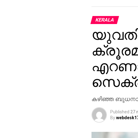
KERALA
യുവതിക
ക്രൂരമ
എറണാക
സെക്രട
കഴിഞ്ഞ ബുധനാഴ്
Published
27 
By
webdesk1