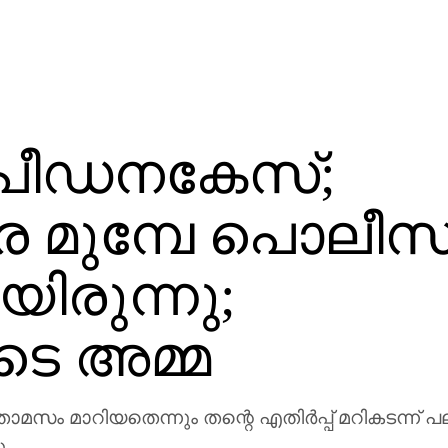
പീഡനകേസ്;
െ മുമ്പേ പൊലീസി
യിരുന്നു;
ുടെ അമ്മ
ം മാറിയതെന്നും തന്റെ എതിര്‍പ്പ് മറികടന്ന് പലപ്പ
ു