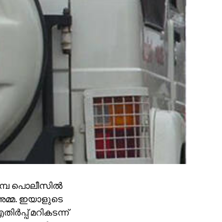
പേ പൊലീസില്‍
 അമ്മ. ഇയാളുടെ
്‍പ്പ് മറികടന്ന്