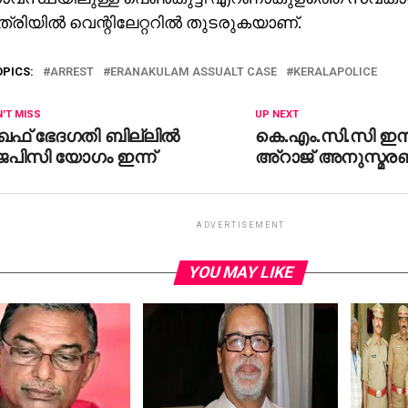
ിയില്‍ വെന്റിലേറ്ററില്‍ തുടരുകയാണ്.
OPICS:
ARREST
ERANAKULAM ASSUALT CASE
KERALAPOLICE
'T MISS
UP NEXT
ഖഫ് ഭേദഗതി ബില്ലിൽ
കെ.​എം.​സി.​സി ഇ​സ്
െപിസി യോഗം ഇന്ന്
അ്റാ​ജ് അ​നു​സ്മ​ര
ADVERTISEMENT
YOU MAY LIKE