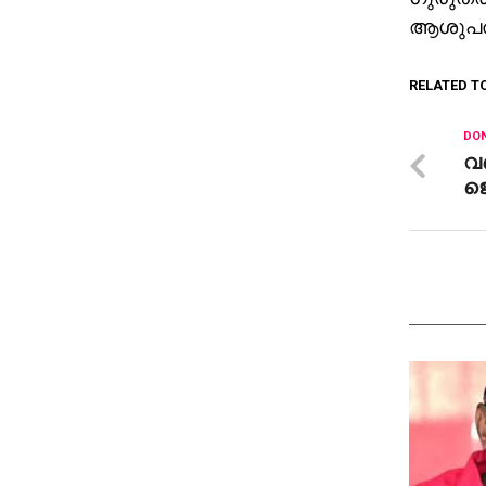
ആശുപത്ര
RELATED T
DON
വ
ജ