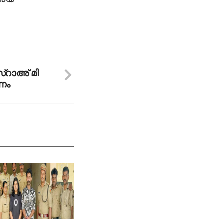
റാ​അ് മി​
​ണം