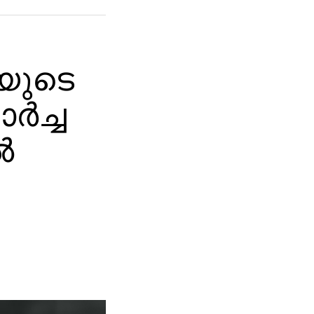
ിയുടെ
്‍ച്ച
‍