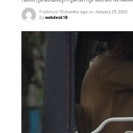
Published
10 months ago
on
January 29, 2025
By
webdesk18