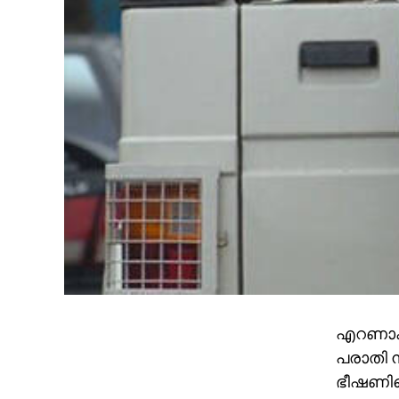
എറണാകു
പരാതി ന
ഭീഷണിയെ