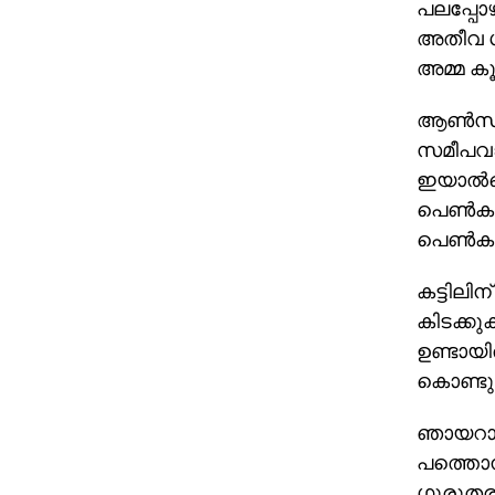
പലപ്പോഴ
അതീവ ഗു
അമ്മ കൂട്
ആണ്‍സുഹ
സമീപവാസ
ഇയാല്‍ക
പെണ്‍ക
പെണ്‍കു
കട്ടിലിന
കിടക്കുക
ഉണ്ടായ
കൊണ്ടു
ഞായറാഴ
പത്തൊമ്
ഗുരുതര