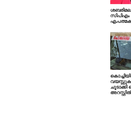
ശബരിമല സ
സിപിഎം 
എ.പത്മകുമ
കൊച്ചിയി
വയസ്സുകാ
ചൂടാക്കി 
അറസ്റ്റില്