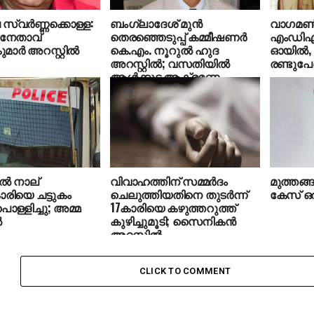
്വര്‍ണ്ണക്കൊള്ള:
ബംഗ്ലാദേശ് മുന്‍
വാഗമണ്‍ 
നേതാവ്
തെരഞ്ഞെടുപ്പ് കമ്മീഷണര്‍
എംഡിഎ
ാര്‍ അറസ്റ്റില്‍
കെ.എം. നൂറുല്‍ ഹുദ
ഓയില്‍
അറസ്റ്റില്‍; വസതിയില്‍
രണ്ടുപേര്
ആള്‍ക്കൂട്ട ആക്രമണം
ല്‍ നാല്
വിവാഹത്തിന് സമ്മര്‍ദം
മുത്തങ്
രിയെ ചട്ടുകം
ചെലുത്തിയതിനെ തുടര്‍ന്ന്
കേസ് ഒരാ
പൊള്ളിച്ചു; അമ്മ
17കാരിയെ കഴുത്തറുത്ത്
‍
കുഴിച്ചുമൂടി; സൈനികന്‍
അറസ്റ്റില്‍
CLICK TO COMMENT