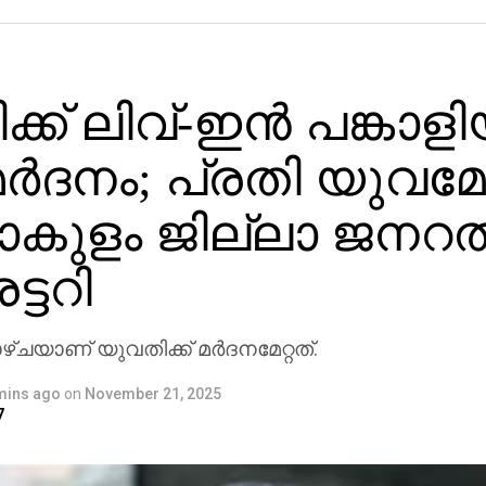
്ക് ലിവ്-ഇന്‍ പങ്കാള
ര്‍ദനം; പ്രതി യുവമോര
ുളം ജില്ലാ ജനറല്
്ടറി
ചയാണ് യുവതിക്ക് മര്‍ദനമേറ്റത്.
mins ago
on
November 21, 2025
7