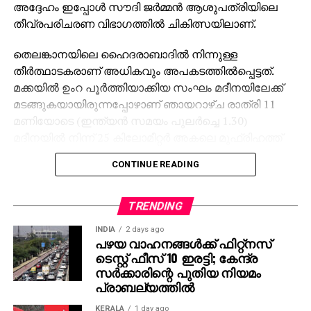
അദ്ദേഹം ഇപ്പോള്‍ സൗദി ജര്‍മ്മന്‍ ആശുപത്രിയിലെ
തീവ്രപരിചരണ വിഭാഗത്തില്‍ ചികിത്സയിലാണ്.
തെലങ്കാനയിലെ ഹൈദരാബാദില്‍ നിന്നുള്ള
തീര്‍ത്ഥാടകരാണ് അധികവും അപകടത്തില്‍പ്പെട്ടത്.
മക്കയില്‍ ഉംറ പൂര്‍ത്തിയാക്കിയ സംഘം മദീനയിലേക്ക്
മടങ്ങുകയായിരുന്നപ്പോഴാണ് ഞായറാഴ്ച രാത്രി 11
മണിയോടെ (ഇന്ത്യന്‍ സമയം പുലര്‍ച്ചെ 1.30)
മദീനയില്‍ നിന്ന് 25 കിലോമീറ്റര്‍ അകലെ മുഫ്രിഹത്ത്
പ്രദേശത്ത് അപകടം നടന്നത്.
CONTINUE READING
നവംബര്‍ 9ന് ഹൈദരാബാദില്‍ നിന്ന് പുറപ്പെട്ട 54 അംഗ
സംഘത്തില്‍ 46 പേര്‍ ബസില്‍
TRENDING
സഞ്ചരിക്കുമ്പോഴായിരുന്നു ദുരന്തം. മരിച്ചവരില്‍
INDIA
2 days ago
കുറഞ്ഞത് 16 പേര്‍ ഹൈദരാബാദിലെ മല്ലേപ്പള്ളി-
പഴയ വാഹനങ്ങള്‍ക്ക് ഫിറ്റ്‌നസ്
ബസാര്‍ഘട്ട് മേഖലയില്‍ നിന്നുള്ളവരാണെന്ന്
ടെസ്റ്റ് ഫീസ് 10 ഇരട്ടി; കേന്ദ്ര
തെലങ്കാന ഐ.ടി മന്ത്രി ഡി. ശ്രീധര്‍ ബാബു
സര്‍ക്കാരിന്റെ പുതിയ നിയമം
വ്യക്തമാക്കി. മരിച്ചവരുടെ പേരുകളുടെ പട്ടിക
പ്രാബല്യത്തില്‍
സര്‍ക്കാര്‍ ഔദ്യോഗികമായി പുറത്തുവിട്ടിട്ടുണ്ട്.
KERALA
1 day ago