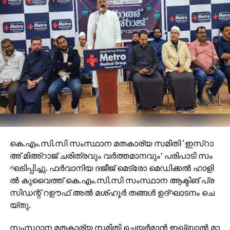
കെ.​എം.​സി.​സി സം​സ്ഥാ​ന മ​ത​കാ​ര്യ സ​മി​തി ‘ഇ​സ്റാ​
അ് മി​അ്റാ​ജ് ച​രി​ത്ര​വും വ​ർ​ത്ത​മാ​ന​വും’ പ​രി​പാ​ടി സം​
ഘ​ടി​പ്പി​ച്ചു. ഫ​ർ​വാ​നി​യ ദ​ജീ​ജ് മെ​ട്രോ മെ​ഡി​ക്ക​ൽ ഹാ​ളി​
ൽ കു​വൈ​ത്ത് കെ.​എം.​സി.​സി സം​സ്ഥാ​ന ആ​ക്ടി​ങ് പ്ര​
സി​ഡ​ന്റ് റ​ഊ​ഫ് അ​ൽ മ​ശ്ഹൂ​ർ ത​ങ്ങ​ൾ ഉ​ദ്‌​ഘാ​ട​നം ചെ​
യ്തു.
സം​സ്ഥാ​ന മ​ത​കാ​ര്യ സ​മി​തി ചെ​യ​ർ​മാ​ൻ ഇ​ഖ്ബാ​ൽ മാ​