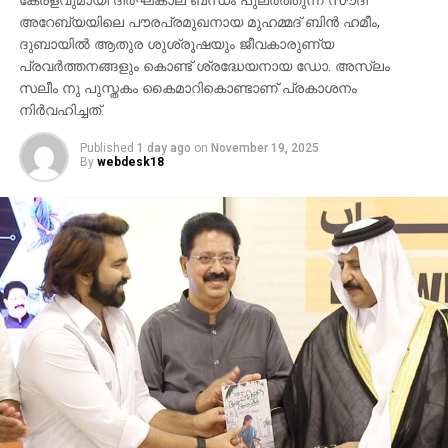
കേരളവുമായി ദീർഘകാല ബന്ധം പുലർത്തുന്ന സൗദി
അവസരം ലഭിക്കും. ഗ്രാന്‍ഡ് പ്രൈസ് ഡ്രോ
അറേബ്യയിലെ പൗരപ്രമുഖനായ മുഹമ്മദ് ബിൻ ഹമീം,
ഡിസംബര്‍ 3നാണ്. ഇതിന് പുറമെ, പത്ത് വിജയികള്‍ക്ക്
ദുബായിൽ ആതുര ശുശ്രൂഷയും ജീവകാരുണ്യ
പ്രവർത്തനങ്ങളും കൊണ്ട് ശ്രദ്ധേയനായ ഡോ. അസ്ലം
100,000 ദിര്‍ഹം വീതവും ലഭിക്കും. ഡ്രീം കാര്‍
സലീം നു പുസ്തകം കൈമാറികൊണ്ടാണ് പ്രകാശനം
പ്രൊമോഷനും ടിക്കറ്റ് ബണ്ടിലുകളും
നിർവഹിച്ചത്.
പ്രഖ്യാപിച്ചിരിക്കുകയാണ്.
Published
1 day ago
on
November 19, 2025
By
webdesk18