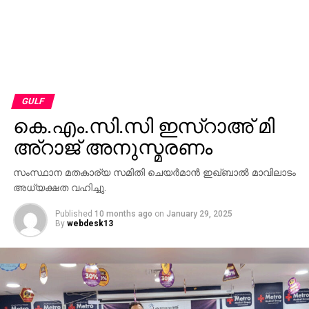
GULF
കെ.​എം.​സി.​സി ഇ​സ്റാ​അ് മി​
അ്റാ​ജ് അ​നു​സ്മ​ര​ണം
സം​സ്ഥാ​ന മ​ത​കാ​ര്യ സ​മി​തി ചെ​യ​ർ​മാ​ൻ ഇ​ഖ്ബാ​ൽ മാ​വി​ലാ​ടം
അ​ധ്യ​ക്ഷ​ത വ​ഹി​ച്ചു.
Published
10 months ago
on
January 29, 2025
By
webdesk13