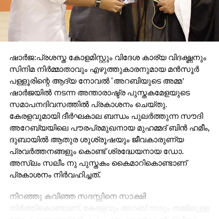
ഷാർജ:പ്രശസ്ത കോളമിസ്റ്റും വിദേശ കാര്യ വിദഗ്ദ്ധനും
സിനിമ നിർമ്മാതാവും എഴുത്തുകാരനുമായ മൻസൂർ
പള്ളൂരിന്റെ ആദ്യ നോവൽ ‘അറബിയുടെ അമ്മ’
ഷാർജയിൽ നടന്ന അന്താരാഷ്ട്ര പുസ്തകമേളയുടെ
സമാപനദിവസത്തിൽ പ്രകാശനം ചെയ്തു.
കേരളവുമായി ദീർഘകാല ബന്ധം പുലർത്തുന്ന സൗദി
അറേബ്യയിലെ പൗരപ്രമുഖനായ മുഹമ്മദ് ബിൻ ഹമീം,
ദുബായിൽ ആതുര ശുശ്രൂഷയും ജീവകാരുണ്യ
പ്രവർത്തനങ്ങളും കൊണ്ട് ശ്രദ്ധേയനായ ഡോ.
അസ്ലം സലീം നു പുസ്തകം കൈമാറികൊണ്ടാണ്
പ്രകാശനം നിർവഹിച്ചത്.
നിറഞ്ഞു കവിഞ്ഞ സദസ്സിനെ സാക്ഷി
നിർത്തികൊണ്ടാണ്, കേരളവും അറബ് നാടും തമ്മിലുള്ള