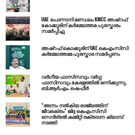
ക്യാമ്പസുകളില്‍ ഗുണ്ടായിസം അഴിച്ചുവിട്ട്
എസ്.എഫ്.ഐ; പാലയാട് ലോ കോളേജില്‍
കെ.എസ്.യു നേതാവിന് പരിക്ക്
UAE പൊന്നാനി മണ്ഡലം KMCC അഷ്‌റഫ്
കോക്കൂരിന് കർമ്മോത്തമ പുരസ്കാരം
DON'T MISS
എറണാകുളം പീഡനകേസ്; പ്രതിക്കെതിരെ
സമർപ്പിച്ചു
മുമ്പേ പൊലീസില്‍ പരാതി നല്‍കിയിരുന്നു;
പെണ്‍കുട്ടിയുടെ അമ്മ
അഷ്‌റഫ് കൊക്കൂരിന് UAE കെഎംസിസി
കർമ്മോത്തമ്മ പുരസ്കാര സമർപ്പണം
വർഗീയ ഫാസിസവും വർഗ്ഗ
ഫാസിസവും കേരളത്തിൽ ഒന്നിക്കുന്നു.
ബി.ആർ.എം. ഷെഫീർ
“അന്നം നൽകിയ രാജ്യത്തിന്
ജീവരക്തം” ജിദ്ദ കെഎംസിസി
സെൻട്രൽ കമ്മിറ്റി രക്തദാന ക്യാമ്പ്
നടത്തി