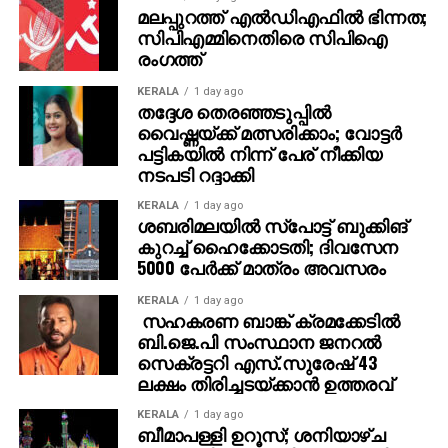
മലപ്പുറത്ത് എല്‍ഡിഎഫില്‍ ഭിന്നത;
സിപിഎമ്മിനെതിരെ സിപിഐ
രംഗത്ത്
KERALA
1 day ago
തദ്ദേശ തെരഞ്ഞടുപ്പില്‍
വൈഷ്ണയ്ക്ക് മത്സരിക്കാം; വോട്ടര്‍
പട്ടികയില്‍ നിന്ന് പേര് നീക്കിയ
നടപടി റദ്ദാക്കി
KERALA
1 day ago
ശബരിമലയില്‍ സ്‌പോട്ട് ബുക്കിങ്
കുറച്ച് ഹൈക്കോടതി; ദിവസേന
5000 പേര്‍ക്ക് മാത്രം അവസരം
KERALA
1 day ago
സഹകരണ ബാങ്ക് ക്രമക്കേടില്‍
ബി.ജെ.പി സംസ്ഥാന ജനറല്‍
സെക്രട്ടറി എസ്.സുരേഷ് 43
ലക്ഷം തിരിച്ചടയ്ക്കാന്‍ ഉത്തരവ്
KERALA
1 day ago
ബീമാപള്ളി ഉറൂസ്; ശനിയാഴ്ച