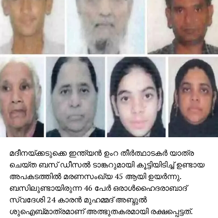
ലക്ഷ്മിയെന്ന മലയാളിയുടെ സ്നേഹബന്ധവും മാതൃ
സ്നേഹവും വൈകാരികമായി അവതരിപ്പിക്കുന്ന
നോവലാണ് അറബിയുടെ അമ്മ. പേപ്പർ പബ്ലിക്കയാണ്
പുസ്തകത്തിന്റെ പ്രസാധകർ. മൻസൂർ പള്ളൂരുമായുള്ള
സൗഹൃദത്തിന്റെ കണ്ണികളായ യു എ യിലുള്ള നിരവധി
പേരാണ് ചടങ്ങിൽ പങ്കെടുത്തത്.
ഒമാനിൽ നിന്നുള്ള സിദ്ധീഖ് ഹസ്സൻ, പുന്നക്കൻ മുഹമ്മദ്
അലി, പ്രതാപൻ തായാട്ട്, അഡ്വ. ഹബീബ് ഖാൻ, പി.
ആർ. പ്രകാശ്, അഡ്വ. ആർ. ഷഹന, അബ്ദു ശിവപുരം
എന്നിവർ ആശംസകൾ അറിയിച്ചു. നാസർ ബേപ്പൂർ
ചടങ്ങ് നിയന്ത്രിച്ചു
മദീനയ്ക്കടുക്കെ ഇന്ത്യന്‍ ഉംറ തീര്‍ത്ഥാടകര്‍ യാത്ര
ചെയ്ത ബസ് ഡീസല്‍ ടാങ്കറുമായി കൂട്ടിയിടിച്ച് ഉണ്ടായ
അപകടത്തില്‍ മരണസംഖ്യ 45 ആയി ഉയര്‍ന്നു.
ബസിലുണ്ടായിരുന്ന 46 പേര്‍ ഒരാള്‍ഹൈദരാബാദ്
സ്വദേശി 24 കാരന്‍ മുഹമ്മദ് അബ്ദുല്‍
ശുഐബ്മാത്രമാണ് അത്ഭുതകരമായി രക്ഷപ്പെട്ടത്.