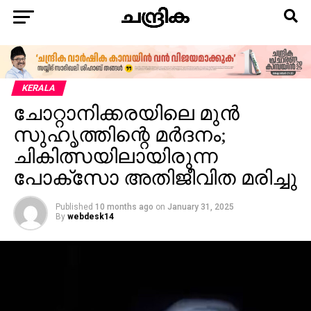
KERALA
ചോറ്റാനിക്കരയിലെ മുൻ
സുഹൃത്തിന്റെ മർദനം;
ചികിത്സയിലായിരുന്ന
പോക്സോ അതിജീവിത മരിച്ചു
Published
10 months ago
on
January 31, 2025
By
webdesk14