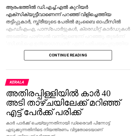
ആരംഭത്തില്‍ ഡി.എച്ച്.എല്‍ കുറിയര്‍
എക്‌സിക്യൂട്ടീവാണെന്ന് പറഞ്ഞ് വിളിച്ചെത്തിയ
തട്ടിപ്പുകാര്‍, സ്ത്രീയുടെ പേരില്‍ മുംബൈ ഓഫീസില്‍
എംഡിഎംഎ, പാസ്പോര്‍ട്ടുകള്‍, ക്രെഡിറ്റ് കാര്‍ഡുകള്‍
അടങ്ങിയ പാഴ്‌സല്‍ വന്നിട്ടുണ്ടെന്ന് പറഞ്ഞു. തുടര്‍ന്ന്
‘സി.ബി.ഐ ഉദ്യോഗസ്ഥന്‍’ എന്ന് പരിചയപ്പെടുത്തിയ
മറ്റൊരാള്‍ ഭീഷണിപ്പെടുത്തി. അറസ്റ്റ് ചെയ്യുമെന്ന
CONTINUE READING
ഭീഷണിക്കിടെ നിരപരാധിത്വം തെളിയിക്കാന്‍ സ്ത്രീയെ
നിര്‍ബന്ധിക്കുകയും അവരുടെ എല്ലാ ചലനങ്ങളും
റിപ്പോര്‍ട്ട് ചെയ്യണമെന്ന് ആവശ്യപ്പെടുകയും
ചെയ്തു.
KERALA
അതിരപ്പിള്ളിയില്‍ കാര്‍ 40
മകന്റെ വിവാഹം അടുത്തുള്ളതിനാല്‍ ഭീതിയില്‍പ്പെട്ട
അവര്‍ തട്ടിപ്പുകാരുടെ നിര്‍ദ്ദേശം അനുസരിക്കേണ്ടി
അടി താഴ്ചയിലേക്ക് മറിഞ്ഞ്
വന്നു. ‘ജാമ്യം’ എന്ന പേരില്‍ ആദ്യം രണ്ട് കോടി
എട്ട് പേര്‍ക്ക് പരിക്ക്
രൂപയും തുടര്‍ന്ന് ബാങ്ക് അക്കൗണ്ടുകളില്‍ നിന്നുളള
മുഴുവന്‍ പണവും, സ്ഥിര നിക്ഷേപം ഉള്‍പ്പെടെ,
കാര്‍ പാര്‍ക്ക് ചെയ്യുന്നതിനായി ഡ്രൈവര്‍ പിന്നോട്ട്
കൈമാറി. ‘ക്ലിയറന്‍സ് സര്‍ട്ടിഫിക്കറ്റ്’ എന്ന പേരില്‍
എടുക്കുന്നതിനിടെ നിയന്ത്രണം വിട്ടതോടെയാണ്