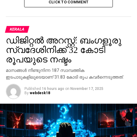
CLICK TO COMMENT
KERALA
ഡിജിറ്റല്‍ അറസ്റ്റ്: ബംഗളൂരു
സ്വദേശിനിക്ക് 32 കോടി
രൂപയുടെ നഷ്ടം
മാസങ്ങള്‍ നീണ്ടുനിന്ന 187 സാമ്പത്തിക
ഇടപാടുകളിലൂടെയാണ് 31.83 കോടി രൂപ കവര്‍ന്നെടുത്തത്.
Published
16 hours ago
on
November 17, 2025
By
webdesk18