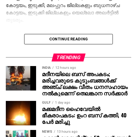
കോട്ടയം, ഇടുക്കി, മലപ്പുറം ജില്ലകളും ബുധനാഴ്ച
കോട്ടയം, ഇടുക്കി ജില്ലകളും യെല്ലോ അലര്‍ട്ടില്‍
തുടരും.
ശബരിമല മകരവിളക്ക് തീര്‍ത്ഥാടനം പുരോഗമിക്കുന്ന
CONTINUE READING
സാഹചര്യത്തില്‍ സന്നിധാനം, പമ്പ, നിലക്കല്‍
പ്രദേശങ്ങളില്‍ ബുധനാഴ്ച വരെ ഇടിമിന്നലോട് കൂടിയ
മഴയ്ക്കുള്ള സാധ്യതയെ കുറിച്ച് കാലാവസ്ഥ വകുപ്പ്
TRENDING
പ്രത്യേക മുന്നറിയിപ്പ് നല്‍കിയിട്ടുണ്ട്.
INDIA
12 hours ago
മദീനയിലെ ബസ് അപകടം;
തീര്‍ത്ഥാടകര്‍ മുന്‍കരുതലുകള്‍ സ്വീകരിക്കണമെന്ന്
മരിച്ചവരുടെ കുടുംബങ്ങള്‍ക്ക്
അധികൃതര്‍ അറിയിച്ചു.
അഞ്ച് ലക്ഷം വീതം ധനസഹായം
നല്‍കുമെന്ന് തെലങ്കാന സര്‍ക്കാര്‍
GULF
1 day ago
മക്കമദീന ഹൈവേയില്‍
ഭീകരാപകടം: ഉംറ ബസ് കത്തി, 40
പേര്‍ മരിച്ചു
NEWS
13 hours ago