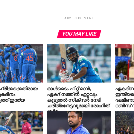
ADVERTISEMENT
YOU MAY LIKE
്രിക്കക്കെതിരായ
ഓള്‍ടൈം ഹിറ്റ് മാന്‍,
ഏകദിന 
കദിനം
ഏകദിനത്തില്‍ ഏറ്റവും
ഇന്ത്യക
ത്ത് ഇന്ത്യ
കൂടുതല്‍ സിക്‌സര്‍ നേടി
ദക്ഷിണാഫ
ചരിത്രനേട്ടവുമായി രോഹിത്
റണ്‍സ് 
ശര്‍മ