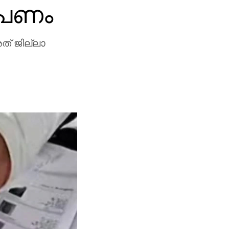
ോപണം
ത് ജില്ലാ