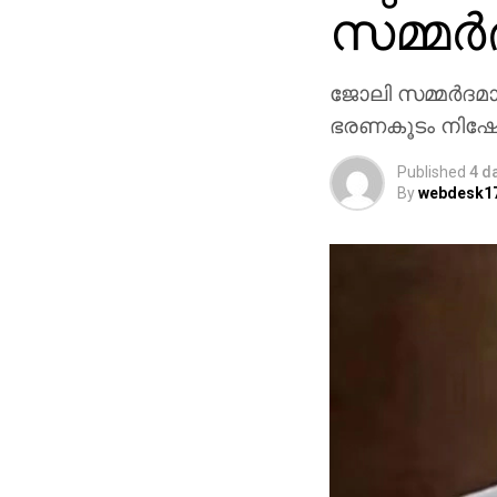
സമ്മര
ജോലി സമ്മര്‍ദമ
ഭരണകൂടം നിഷേധ
Published
4 d
By
webdesk1