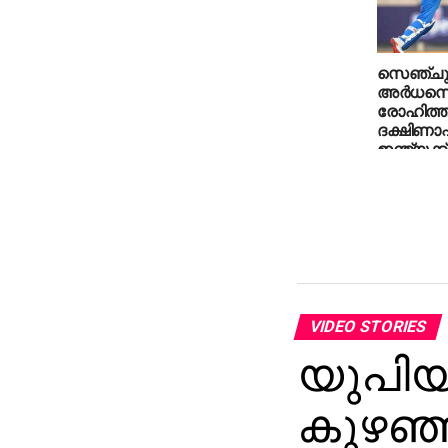
സെഞ്ചുറ
അര്‍ധസെഞ
രോഹിത്ത്
ദക്ഷിണാഫ
ഇന്ത്യക്ക്
VIDEO STORIES
യുപിയി
കുഴഞ്