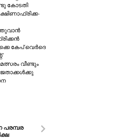
്ടു കോടതി
ദക്ഷിണാഫ്രിക്ക-
്തുവാന്‍
ിക്കന്‍
‍ക്കെ കേപ് വെര്‍ദെ
്
മത്സരം വീണ്ടും
താക്കള്‍ക്കു
ാന
 പരമ്പര
ിക്ഷ