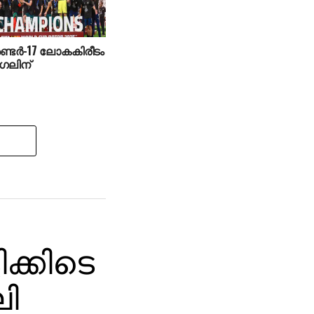
ടര്‍-17 ലോകകിരീടം
ുഗലിന്
ക്കിടെ
ി