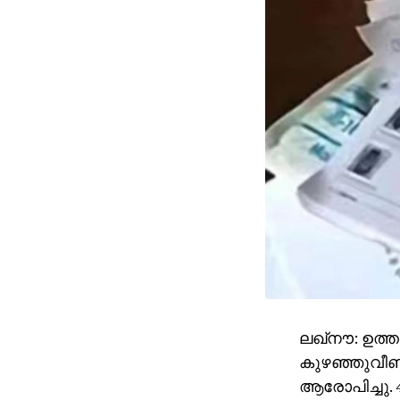
ലഖ്‌നൗ: ഉത്ത
കുഴഞ്ഞുവീണ്
ആരോപിച്ചു. 4