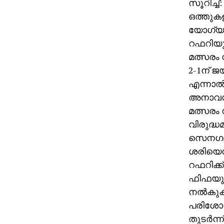
സൂറിച്ച
ഒത്തുകള
യോഗ്യത
റഫറിയു
മത്സരം 
2-1ന് ജയി
എന്നാല്
അനാവശ്യ
മത്സരം 
വിരുദ്
സെനഗലി
ശരിയെന്
റഫറിക്ക
ഫിഫയുടെ
നല്‍കുക
പരിശോധന
തുടര്‍ന