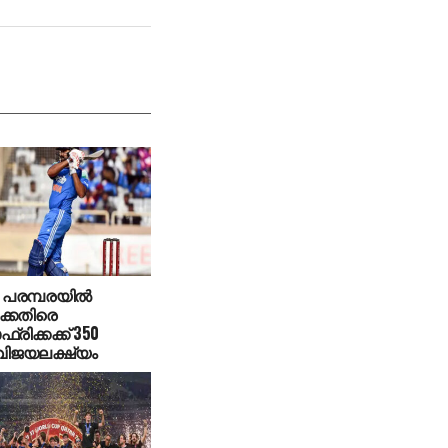
പരമ്പരയില്‍
്കെതിരെ
്രിക്കക്ക് 350
വിജയലക്ഷ്യം