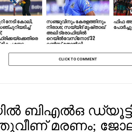
ി നേടി കോലി,
സഞ്ജുവിനും കേരളത്തിനും
ഫിഫ അണ്
്ചുറിയടിച്ച്
നിരാശ; സയ്യിദ് മുഷ്താഖ്
പോര്‍ച്ച
;
അലി ട്രോഫിയില്‍
്രിക്കയ്‌ക്കെതിരെ
റെയില്‍വേസിനോട് 32
 മികച്ച നേട്ടം
റണ്‍സ് തോല്‍വി
CLICK TO COMMENT
ല്‍ ബിഎല്‍ഒ ഡ്യൂട്ടി
ഞുവീണ് മരണം; ജോല