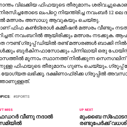
ന്തം വിലക്കിയ ഫിഫയുടെ തീരുമാനം ശരിവച്ചുകൊണ
 നിരസിച്ചതോടെ ലംപ്‌റ്റെ നിയന്ത്രിച്ച നവംബര്‍ 12 ലെ 
‍ മത്സരം അസാധു ആവുകയും ചെയ്തു.
നാണ് ഫിഫ കണ്‍ട്രോള്‍ കമ്മീഷന്‍ മത്സരം വീണ്ടും നടത
ിച്ചത്. നവംബറില്‍ ആയിരിക്കും മത്സരം നടക്കുക. ആഫ്ര
ൗണ്ട് ഗ്രൂപ്പ് ഡിയില്‍ രണ്ട് മത്സരങ്ങള്‍ ബാക്കി നില്
ള്‍ക്കും ബുര്‍കിനഫാസോക്കും പിന്നിലായി ഒരു പോയിന്റ
സത്തില്‍ മൂന്നാം സ്ഥാനത്ത് നില്‍ക്കുന്ന സെനഗലിന് 
ുള്ള ഫിഫയുടെ തീരുമാനം ഗുണം ചെയ്യും. ഗ്രൂപ്പ് ജേ
 യോഗ്യത ലഭിക്കൂ. ദക്ഷിണാഫ്രിക്ക ഗ്രൂപ്പില്‍ അവസ
്താണുള്ളത്.
OPICS:
SPORTS
'T MISS
UP NEXT
െഡറര്‍ വീണു നദാല്‍
മുംബൈ സ്‌ഫോടന
െമിയില്‍
രണ്ടുപേര്‍ക്ക് വധശ