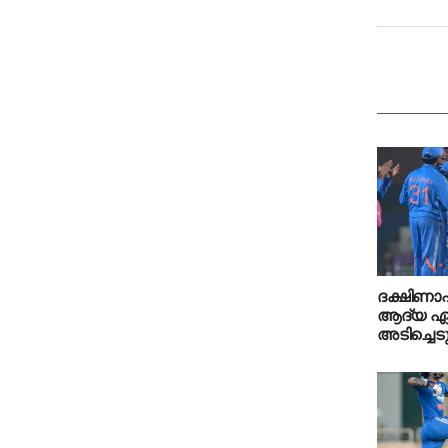
ദക്ഷിണാഫ
ആദ്യ ഏ
അടിച്ചെടു