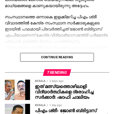
മാധ്യമങ്ങളെ കാണുകയായിരുന്നു അദ്ദേഹം.
സംസ്ഥാനത്തെ ഒന്നാകെ ഇളക്കിമറിച്ച പിഎം ശ്രീ
വിവാദത്തില്‍ കേന്ദ്ര-സംസ്ഥാന സര്‍ക്കാരുകളുടെ
ഇടയില്‍ പാലമായി പ്രവര്‍ത്തിച്ചത് ജോണ്‍ ബ്രിട്ടാസ്
എംപിയാണെന്ന് കേന്ദ്ര വിദ്യാഭ്യാസമന്ത്രി ധര്‍മേന്ദ്ര
പ്രധാന്‍ കഴിഞ്ഞ ദിവസം പറഞ്ഞിരുന്നു.
വിദ്യാഭ്യാസമന്ത്രി ശിവന്‍കുട്ടിയോടൊപ്പം പലതവണ
താന്‍ കേന്ദ്രമന്ത്രിയെ കാണാന്‍ പോയിട്ടുണ്ടെന്ന്
CONTINUE READING
ബ്രിട്ടാസ് സമ്മതിക്കുകയും ചെയ്തിരുന്നു. ഇതിന്
പിന്നാലെ സര്‍ക്കാരിനും ബ്രിട്ടാസിനുമെതിരെ കനത്ത
പ്രതിഷേധവുമായി പ്രതിപക്ഷം രംഗത്തെത്തിയിരുന്നു.
TRENDING
KERALA
2 days ago
ശബരിമല സ്വര്‍ണക്കൊള്ളയിലെ അന്വേഷണത്തെ
ഇത് മത്സ്യത്തൊഴിലാളി
കുറിച്ചുള്ള ചോദ്യത്തിന് അന്വേഷണറിപ്പോര്‍ട്ട്
വിദ്യാര്‍ത്ഥികളെ ദ്രോഹിച്ച
പുറത്തുവന്നാല്‍ തങ്ങള്‍ കടുത്ത നിലപാട്
സര്‍ക്കാര്‍: ഷാഫി ചാലിയം
എടുക്കുമെന്നായിരുന്നു ഗോവിന്ദന്റെ മറുപടി. ഒ.
KERALA
1 day ago
രാജഗോപാലും സുരേഷ്‌ഗോപിയും ജയിച്ചത്
പിഎം ശ്രീ- ജോണ്‍ ബ്രിട്ടാസ്
കോണ്‍ഗ്രസിന്റെ വോട്ട് കിട്ടിയിട്ടാണെന്നും നേമത്ത്