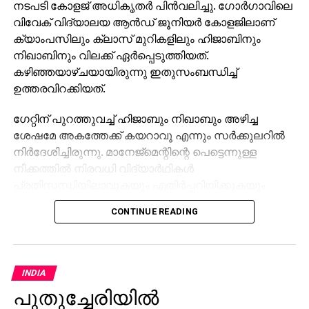
നടപടി കോളജ് അധികൃതർ പിൻവലിച്ചു. ഗോർ​ഗാവിലെ
വിവേക് വിദ്യാലയ ആൻഡ് ജൂനിയർ കോളജിലാണ്
ക്യാംപസിലും ക്ലാസ് മുറികളിലും ഹിജാബിനും
നിഖാബിനും വിലക്ക് ഏർപ്പെടുത്തിയത്. ​
കഴിഞ്ഞയാഴ്ചയായിരുന്നു ഇതുസംബന്ധിച്ച്
ഉത്തരവിറക്കിയത്.
​ഗേറ്റിന് പുറത്തുവച്ച് ഹിജാബും നിഖാബും അഴിച്ച
ശേഷമേ അകത്തേക്ക് കയറാവൂ എന്നും സർക്കുലറിൽ
നിർദേശിച്ചിരുന്നു. മാനേജ്മെന്റിന്റെ പെട്ടെന്നുള്ള
നീക്കത്തിൽ നിരവധി വിദ്യാർഥികൾ
പ്രതിസന്ധിയിലാവുകയും എതിർപ്പറിയിക്കുകയും
തീരുമാനം പിൻവലിക്കാൻ ആവശ്യപ്പെടുകയും
CONTINUE READING
ചെയ്തു. എന്നാൽ വിദ്യാർഥിനികളുടെ ആവശ്യം
മുഖവിലയ്ക്കെടുക്കാൻ മാനേജ്മെന്റ് തയാറായില്ല.
ഇതോടെ, ഏതാനും വിദ്യാർഥിനികൾ ക്യാംപസിന്
INDIA
പുറത്ത് നിരാഹാര സമരം ആരംഭിക്കുകയായിരുന്നു.
പുതുച്ചേരിയിൽ
എഐഎംഐഎം വനിതാ വിഭാഗം വൈസ് പ്രസിഡന്റ്