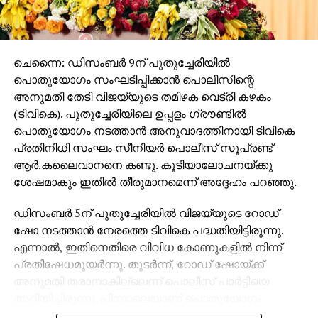
ഹിജാബ് ധരിച്ച് കോളജിൽ വരാമെന്നും എന്നാൽ മുഖം
മറയുന്നതിനാൽ നിഖാബ് ധരിക്കാൻ പാടില്ലെന്നും
മാനേജ്മെന്റ് അറിയിച്ചു.
ചെന്നൈ: ഡിസംബർ 9ന് പുതുച്ചേരിയിൽ
വൈകീട്ടോടെ, ഒരു കത്തുമായി പൊലീസ്
പൊതുയോഗം സംഘടിപ്പിക്കാൻ പൊലീസിന്റെ
സ്റ്റേഷനിലെത്തിയ പ്രിൻ‌സിപ്പലും വൈസ്
അനുമതി തേടി വിജയ്​യുടെ തമിഴക വെട്രി കഴകം
പ്രിൻസിപ്പലും ട്രസ്റ്റിയുമടക്കമുള്ളവർ കോളജിൽ
(ടിവികെ). പുതുച്ചേരിയിലെ ഉപ്പളം ഗ്രൗണ്ടിൽ
ഹിജാബ് അനുവദിനീയമാണെന്നും നിഖാബിന്
പൊതുയോഗം നടത്താൻ അനുവാദത്തിനായി ടിവികെ
മാത്രമാണ് വിലക്കുള്ളതെന്നും അറിയിച്ചു. ഇതിൽ
പ്രതിനിധി സംഘം സീനിയർ പൊലീസ് സൂപ്രണ്ട്
പ്രതിഷേധക്കാർ സംതൃപ്തരാണെന്നും പ്രശ്നം
ആർ.കലൈവാനനെ കണ്ടു. കൂടിയാലോചനയ്ക്കു
സമാധാനപരമായി അവസാനിച്ചെന്നും പൊലീസ്
ശേഷമാകും ഇതിൽ തീരുമാനമെന്ന് അദ്ദേഹം പറഞ്ഞു.
പറഞ്ഞു.
ഡിസംബർ 5ന് പുതുച്ചേരിയിൽ വിജയ്​യുടെ റോഡ്
അതേസമയം, കോളജിന് ക്യാംപസിന് പുറത്ത്
ഷോ നടത്താൻ നേരത്തെ ടിവികെ പദ്ധതിയിട്ടിരുന്നു.
പ്രതിഷേധിച്ച വിദ്യാർഥിനികൾക്കെതിരെ പൊലീസ്
എന്നാൽ, ഇതിനെതിരെ വിവിധ കോണുകളിൽ നിന്ന്
കേസെടുത്തു. അനുമതിയില്ലാതെ
പ്രതിഷേധമുയർന്നു. തുടർന്ന്, റോഡ് ഷോയ്ക്ക്
പ്രതിഷേധിച്ചെന്നാരോപിച്ചാണ് നടപടി. സമരം
അനുമതി തരാനാകില്ലെന്ന് പൊലീസ് പാർട്ടിയെ
അവസാനിപ്പിക്കാൻ ആവശ്യപ്പെട്ട പൊലീസ്
അറിയിച്ചിരുന്നു. പിന്നാലെയാണ് പൊതുയോഗം
ഉദ്യോഗസ്ഥരുമായി വിദ്യാർഥിനികൾ തർക്കിച്ചെന്നും
നടത്താൻ അനുമതി തേടിയിരിക്കുന്നത്.