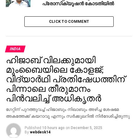
പ്രോസിക്യൂഷന്‍ കോടതിയില്‍
CLICK TO COMMENT
INDIA
ഹിജാബ് വിലക്കുമായി
മുംബൈയിലെ കോളജ്;
വിദ്യാർഥി പ്രതിഷേധത്തിന്
പിന്നാലെ തീരുമാനം
പിൻ‌വലിച്ച് അധികൃതർ
​ഗേറ്റിന് പുറത്തുവച്ച് ഹിജാബും നിഖാബും അഴിച്ച ശേഷമേ
അകത്തേക്ക് കയറാവൂ എന്നും സർക്കുലറിൽ നിർദേശിച്ചിരുന്നു
Published
10 hours ago
on
December 5, 2025
By
webdesk14