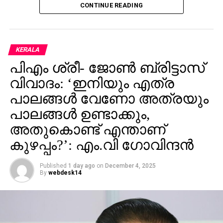
ആറ് വിദ്യാർഥിനികൾക്കെതിരെ നിയമവിരുദ്ധമായി
CONTINUE READING
സംഘം ചേർന്നതിന് കേസെടുത്തിട്ടുണ്ടെന്നും ഉദ്യോ​
സെപ്റ്റംബർ 27ന് കരൂരിൽ ടിവികെ സംഘടിപ്പിച്ച
ഗസ്ഥർ അറിയിച്ചു.
റാലിയിലുണ്ടായ തിക്കിലും തിരക്കിലും നിരവധി പേര്‍
കൊല്ലപ്പെട്ടിരുന്നു. ഇതിനു പിന്നാലെ രണ്ടുമാസത്തെ
KERALA
ഇടവേളയ്ക്കു ശേഷം വിജയ് പൊതുപരിപാടികളിൽ
പിഎം ശ്രീ- ജോണ്‍ ബ്രിട്ടാസ്
സജീവമാകുന്നതിന്റെ ഭാഗമായാണ് പുതുച്ചേരിയിൽ
പൊതുയോഗം നടത്തുന്നത്.
വിവാദം: ‘ഇനിയും എത്ര
പാലങ്ങള്‍ വേണോ അത്രയും
പാലങ്ങള്‍ ഉണ്ടാക്കും,
അതുകൊണ്ട് എന്താണ്
കുഴപ്പം?’: എം.വി ഗോവിന്ദന്‍
Published
1 day ago
on
December 4, 2025
By
webdesk14