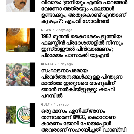
വിവാദം: ‘ഇനിയും എത്ര പാലങ്ങള്‍
മത്സരിച്ചാല്‍ രാജീവ് ചന്ദ്രശേഖര്‍
വേണോ അത്രയും പാലങ്ങള്‍
തോറ്റുതുന്നംപാടുമെന്നും എം.വി ഗോവിന്ദന്‍
ഉണ്ടാക്കും, അതുകൊണ്ട് എന്താണ്
കുഴപ്പം?’: എം.വി ഗോവിന്ദന്‍
കൂട്ടിച്ചേര്‍ത്തു.
NEWS
2 days ago
1967 മുതല്‍ കൈവശപ്പെടുത്തിയ
ഫലസ്തീന്‍ പ്രദേശങ്ങളില്‍ നിന്നും
ഇസ്രാഈല്‍ പിന്‍വാങ്ങണം’;
പ്രമേയം പാസാക്കി യുഎന്‍
KERALA
1 day ago
സംഘടനാപരമായ
പ്രവര്‍ത്തനങ്ങള്‍ക്കുള്ള പിന്തുണ
മാത്രമേ ഇതുവരെ രാഹുലിന്
ഞാന്‍ നല്‍കിയിട്ടുള്ളൂ: ഷാഫി
പറമ്പില്‍
GULF
1 day ago
ഒരു മാസം എനിക്ക് അന്നം
തന്നവരാണ് KMCC, കൊറോണ
കാരണം ജോലി പോയപ്പോൾ
അവരാണ് സഹായിച്ചത്: ഡാബ്സി