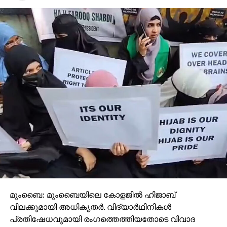
മുംബൈ: മുംബൈയിലെ കോളജിൽ ഹിജാബ്
വിലക്കുമായി അധികൃതർ. വിദ്യാർഥിനികൾ
പ്രതിഷേധവുമായി രം​ഗത്തെത്തിയതോടെ വിവാദ