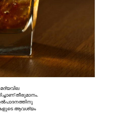
ൽ മദ്യവില
ച്ചാണ് തീരുമാനം.
ഉൽപാദനത്തിനു
ികളുടെ ആവശ്യം