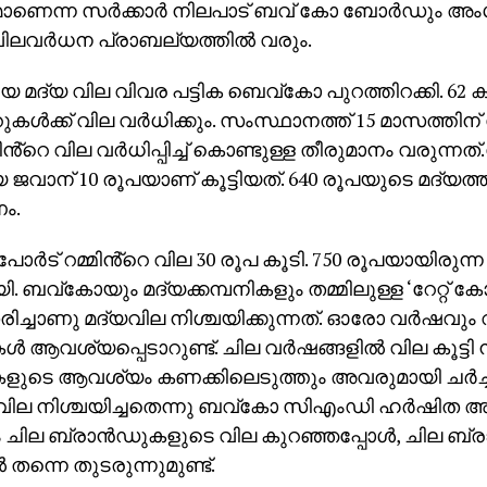
ാണെന്ന സർക്കാർ നിലപാട് ബവ് കോ ബോർഡും അംഗീക
ിലവർധന പ്രാബല്യത്തിൽ വരും.
ിയ മദ്യ വില വിവര പട്ടിക ബെവ്കോ പുറത്തിറക്കി. 62 
ുകൾക്ക് വില വർധിക്കും. സംസ്ഥാനത്ത് 15 മാസത്തി
ിൻ്റെ വില വർധിപ്പിച്ച് കൊണ്ടുള്ള തീരുമാനം വരുന്നത
 ജവാന് 10 രൂപയാണ് കൂട്ടിയത്. 640 രൂപയുടെ മദ്യത്
ം.
ർട് റമ്മിൻ്റെ വില 30 രൂപ കൂടി. 750 രൂപയായിരുന്ന 
. ബവ്കോയും മദ്യക്കമ്പനികളും തമ്മിലുള്ള ‘റേറ്റ് കോ
ച്ചാണു മദ്യവില നിശ്ചയിക്കുന്നത്. ഓരോ വർഷവു
ൾ ആവശ്യപ്പെടാറുണ്ട്. ചില വർഷങ്ങളിൽ വില കൂട്ടി
കളുടെ ആവശ്യം കണക്കിലെടുത്തും അവരുമായി ചർച്
വില നിശ്ചയിച്ചതെന്നു ബവ്കോ സിഎംഡി ഹർഷിത അട്ട
കം ചില ബ്രാൻഡുകളുടെ വില കുറഞ്ഞപ്പോൾ, ചില 
തന്നെ തുടരുന്നുമുണ്ട്.