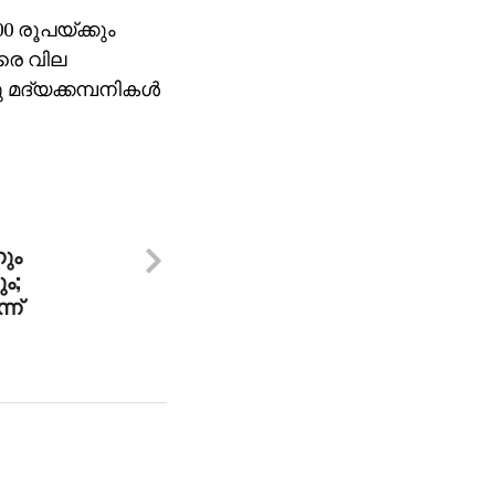
0 രൂപയ്ക്കും
വരെ വില
ണു മദ്യക്കമ്പനികൾ
ും
ം;
ന്