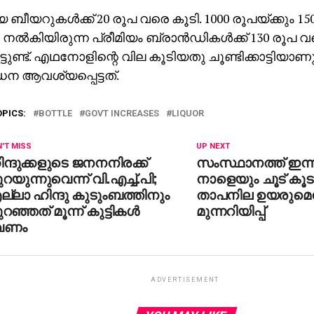
 ബീയറുകൾക്ക് 20 രൂപ വരെ കൂടി. 1000 രൂപയ്ക്കും 150
ല്‍കിയിരുന്ന പ്രീമിയം ബ്രാൻഡികൾക്ക് 130 രൂപ 
ിട്ടുണ്ട്. എഥനോളിന്റെ വില കൂടിയതു ചൂണ്ടിക്കാട്ടിയാ
ന ആവശ്യപ്പെട്ടത്.
OPICS:
BOTTLE
GOVT INCREASES
LIQUOR
'T MISS
UP NEXT
ന്ദുക്കളുടെ ജനനനിരക്ക്
സംസ്ഥാനത്ത് ഇന്ന
റയുന്നുവെന്ന് വി.എച്ച്.പി;
നാളെയും ചൂട് കൂടു
്ലാ ഹിന്ദു കുടുംബത്തിനും
താപനില ഉയരുമെന്
റഞ്ഞത് മൂന്ന് കുട്ടികൾ
മുന്നറിയിപ്പ്
േണം
ADVERTISEMENT