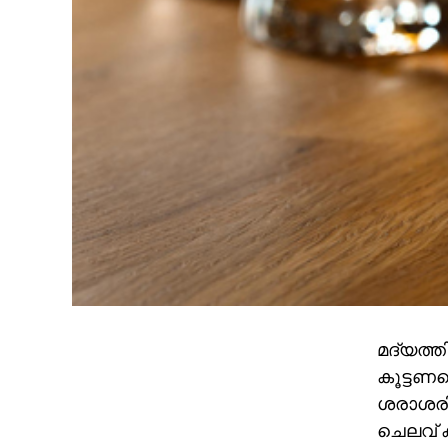
മദ്യത്ത
കൂട്ടണമ
ശരാശരി
ചെലവ് 