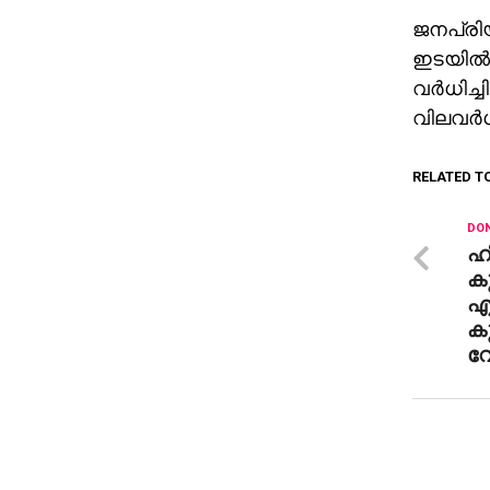
ജനപ്രിയ
ഇടയിൽ ന
വർധിച്ച
വിലവർധ
RELATED T
DON
ഹി
കു
എല
കു
വ