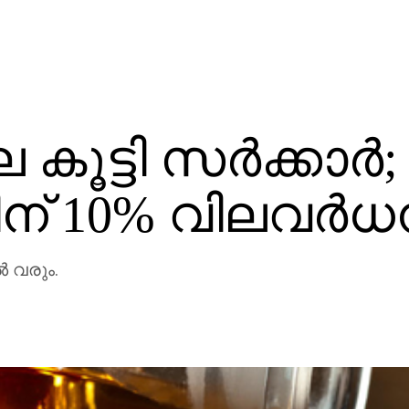
ല കൂട്ടി സർക്കാർ;
്തിന് 10% വിലവർധ
 വരും.