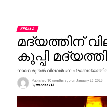
KERALA
മദ്യത്തിന് വി
കുപ്പി മദ്യത
നാളെ മുതൽ വിലവർധന പ്രാബല്യത്തിൽ
Published
10 months ago
on
January 26, 2025
By
webdesk13