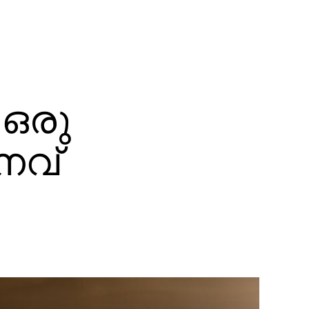
 ഒരു
നവ്