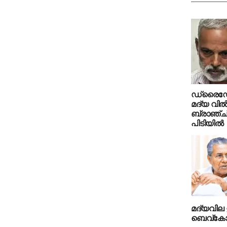
ഡ്രൈഡേ
മദ്യ വില
ബ്രാഞ്ച് 
പിടിയില്‍
മദ്യവില 
ബെവ്‌ക