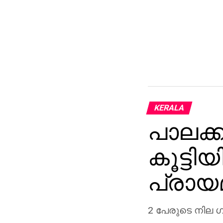
KERALA
പാലക്ക
കൂട്ടി
പ്രായമ
2 പേരുടെ നില 