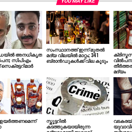
YOU MAY LIKE
സംസ്ഥാനത്ത് ഇന്ന് മുതല്‍
യില്‍ അനധികൃത
ക്രിസ്മ
മദ്യ വിലയില്‍ മാറ്റം; 341
്‍പന; സിപിഎം
വിൽപന; 
ബ്രാന്‍ഡുകള്‍ക്ക് വില കൂടും
സെക്രട്ടറിമാര്‍
തീർത്തത
മദ്യം
ഉയര്‍ത്തണമെന്ന്
സ്കൂട്ടറിൽ
വടകരയിൽ 
ോ
കടത്തുകയായിരുന്ന
യുവാവിനെ
മദ്യവുമായി യുവാവ്
സ്വദേശി