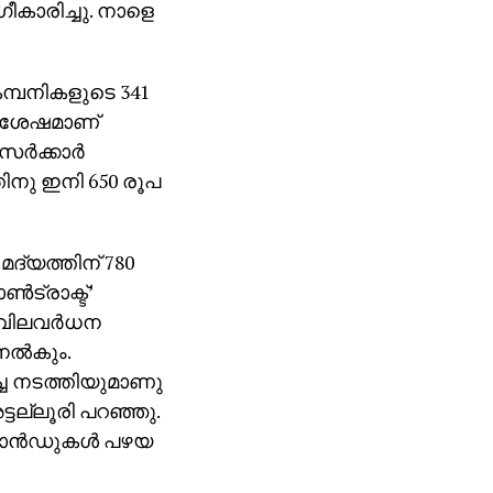
ാരിച്ചു. നാളെ
കമ്പനികളുടെ 341
ന് ശേഷമാണ്
്.സർക്കാർ
തിനു ഇനി 650 രൂപ
മദ്യത്തിന് 780
ൺട്രാക്ട്’
ം വിലവർധന
 നൽകും.
ച നടത്തിയുമാണു
ല്ലൂരി പറഞ്ഞു.
ബ്രാൻഡുകൾ പഴയ