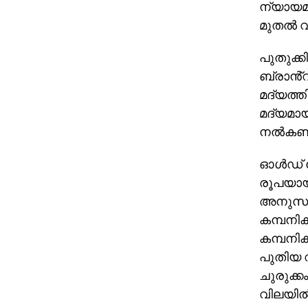
ന്യായമ
മുതൽ വ
പുതുക്ക
ബ്രാൻ്റ
മദ്യത്ത
മദ്യമായ
നൽകണ
ഓൾഡ് പോ
രൂപയായി
അനുസരി
കമ്പനിക
കമ്പനി
പുതിയ 
ചുരുക്
വിലയിൽ 